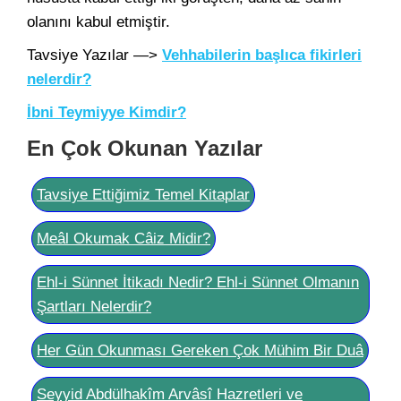
olanını kabul etmiştir.
Tavsiye Yazılar —>
Vehhabilerin başlıca fikirleri
nelerdir?
İbni Teymiyye Kimdir?
En Çok Okunan Yazılar
Tavsiye Ettiğimiz Temel Kitaplar
Meâl Okumak Câiz Midir?
Ehl-i Sünnet İtikadı Nedir? Ehl-i Sünnet Olmanın
Şartları Nelerdir?
Her Gün Okunması Gereken Çok Mühim Bir Duâ
Seyyid Abdülhakîm Arvâsî Hazretleri ve