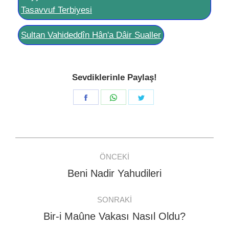
Tasavvuf Terbiyesi
Sultan Vahideddîn Hân'a Dâir Sualler
Sevdiklerinle Paylaş!
Share
Share
Share
on
on
on
Facebook
WhatsApp
Twitter
Post
ÖNCEKI
navigation
Beni Nadir Yahudileri
Previous
post:
SONRAKI
Bir-i Maûne Vakası Nasıl Oldu?
Next