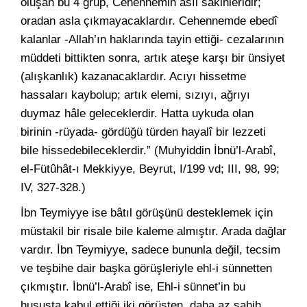
oluşan bu 4 grup, Cehennemin asıl sâkinleridir;
oradan asla çıkmayacaklardır. Cehennemde ebedî
kalanlar -Allah’ın haklarında tayin ettiği- cezalarının
müddeti bittikten sonra, artık ateşe karşı bir ünsiyet
(alışkanlık) kazanacaklardır. Acıyı hissetme
hassaları kaybolup; artık elemi, sızıyı, ağrıyı
duymaz hâle geleceklerdir. Hatta uykuda olan
birinin -rüyada- gördüğü türden hayalî bir lezzeti
bile hissedebileceklerdir.” (Muhyiddin İbnü’l-Arabî,
el-Fütûhât-ı Mekkiyye, Beyrut, I/199 vd; III, 98, 99;
IV, 327-328.)
İbn Teymiyye ise bâtıl görüşünü desteklemek için
müstakil bir risale bile kaleme almıştır. Arada dağlar
vardır. İbn Teymiyye, sadece bununla değil, tecsim
ve teşbihe dair başka görüşleriyle ehl-i sünnetten
çıkmıştır. İbnü’l-Arabî ise, Ehl-i sünnet’in bu
hususta kabul ettiği iki görüşten, daha az sahih