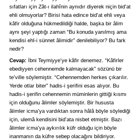
sıfatları için Zât-ı ilahînin aynıdır diyerek niçin bid’at
ehli olmuyorlar? Birisi hata edince bid’at ehli veya
kâfir olduğuna hükmedildiği halde, başka bir âlim
aynı şeyi yaptığı zaman “Bu konuda yanılmış ama
kendisi ehl-i sünnet âlimidir” denilebiliyor? Bu fark
nedir?
Cevap:
İbni Teymiyye’ye kâfir denemez. “Kâfirler
ebediyyen cehennemde kalmayacak” sözünü bir
te’ville söylemiştir. “Cehennemden herkes çıkarılır.
Yerde otlar biter” hadis-i şerifini esas alıyor. Bu
hadis-i şerifin cehennemin müminlerin gittiği kısmı
için olduğunu âlimler söylemiştir. Bir hususta
âlimler icma’ya vardıktan sonra hâlâ böyle söylediği
için, ulemâ kendisini bid’ata nisbet etmiştir. Bazı
âlimler icma’ya aykırılık küfr olduğu için böyle
inanmanın da küfre sebep olacağını bildiriyor.