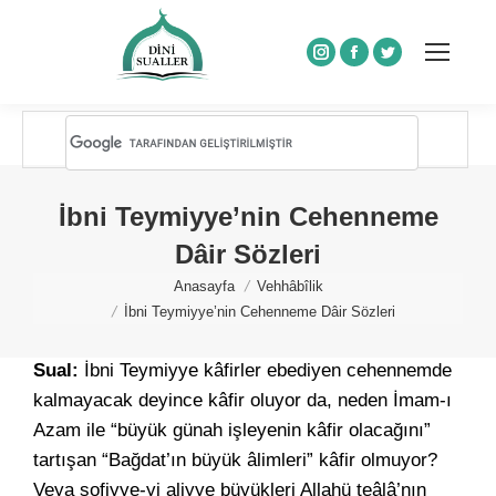
Instagram
Facebook
Twitter
İbni Teymiyye’nin Cehenneme
Dâir Sözleri
You are here:
Anasayfa
Vehhâbîlik
İbni Teymiyye’nin Cehenneme Dâir Sözleri
Sual:
İbni Teymiyye kâfirler ebediyen cehennemde
kalmayacak deyince kâfir oluyor da, neden İmam-ı
Azam ile “büyük günah işleyenin kâfir olacağını”
tartışan “Bağdat’ın büyük âlimleri” kâfir olmuyor?
Veya sofiyye-yi aliyye büyükleri Allahü teâlâ’nın