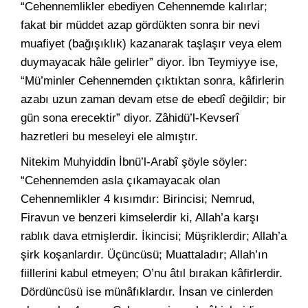
“Cehennemlikler ebediyen Cehennemde kalırlar;
fakat bir müddet azap gördükten sonra bir nevi
muafiyet (bağışıklık) kazanarak taşlaşır veya elem
duymayacak hâle gelirler” diyor. İbn Teymiyye ise,
“Mü’minler Cehennemden çıktıktan sonra, kâfirlerin
azabı uzun zaman devam etse de ebedî değildir; bir
gün sona erecektir” diyor. Zâhidü’l-Kevserî
hazretleri bu meseleyi ele almıştır.
Nitekim Muhyiddin İbnü’l-Arabî şöyle söyler:
“Cehennemden asla çıkamayacak olan
Cehennemlikler 4 kısımdır: Birincisi; Nemrud,
Firavun ve benzeri kimselerdir ki, Allah’a karşı
rablık dava etmişlerdir. İkincisi; Müşriklerdir; Allah’a
şirk koşanlardır. Üçüncüsü; Muattaladır; Allah’ın
fiillerini kabul etmeyen; O’nu âtıl bırakan kâfirlerdir.
Dördüncüsü ise münâfıklardır. İnsan ve cinlerden