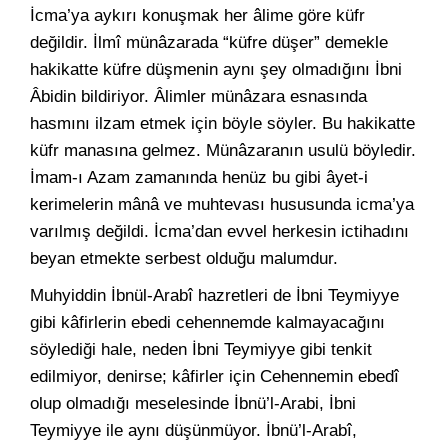
İcma’ya aykırı konuşmak her âlime göre küfr
değildir. İlmî münâzarada “küfre düşer” demekle
hakikatte küfre düşmenin aynı şey olmadığını İbni
Âbidin bildiriyor. Âlimler münâzara esnasında
hasmını ilzam etmek için böyle söyler. Bu hakikatte
küfr manasına gelmez. Münâzaranın usulü böyledir.
İmam-ı Azam zamanında henüz bu gibi âyet-i
kerimelerin mânâ ve muhtevası hususunda icma’ya
varılmış değildi. İcma’dan evvel herkesin ictihadını
beyan etmekte serbest olduğu malumdur.
Muhyiddin İbnül-Arabî hazretleri de İbni Teymiyye
gibi kâfirlerin ebedi cehennemde kalmayacağını
söylediği hale, neden İbni Teymiyye gibi tenkit
edilmiyor, denirse; kâfirler için Cehennemin ebedî
olup olmadığı meselesinde İbnü’l-Arabi, İbni
Teymiyye ile aynı düşünmüyor. İbnü’l-Arabî,