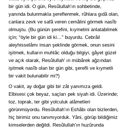
bir gün idi. O gün, Resûlullah’ın sohbetinde,
yanında bulunmakla şereflenmek, rûhlara gıdâ olan,
canlara zevk ve safâ veren cemâlini görmek nasîb
olmuştu. (Bu günün şerefini, kıymetini anlatabilmek
için; “öyle bir gün idi ki…” buyurdu. Cebrâil
aleyhisselâmı insan şeklinde görmek, onun sesini
işitmek, kulların muhtâc olduğu bilgiyi, gâyet güzel
ve açık olarak, Resûlullah’ ın mübârek ağzından
işitmek nasîb olan bir gün gibi, şerefli ve kıymetli
bir vakit bulunabilir mi?)
O vakit, ay doğar gibi bir zât yanımıza geldi.
Elbisesi çok beyaz, saçları pek siyah idi. Üzerinde;
toz, toprak, ter gibi yolculuk alâmetleri
görünmüyordu. Resûlullah’ın Eshâbı olan bizlerden,
hiç birimiz onu tanımıyorduk. Yâni, görüp bildiğimiz
kimselerden değildi. Resûlullah’ın huzûrunda