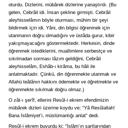
oturdu. Dizlerini, mübârek dizlerine yanaştırdı. (Bu
gelen, Cebrâil idi. İnsan şekline girmişti. Cebrâil
aleyhisselâmın böyle oturması, mühim bir şeyi
bildirmek için idi. Yâni, din bilgisi öğrenmek için
utanmanın doğru olmadığını ve üstâda gurur, kibir
yakışmayacağını göstermektedir. Herkesin, dinde
öğrenmek istediklerini, muallimlere serbestçe ve
sıkılmadan sorması lâzım geldiğini, Cebrâil
aleyhisselâm, Eshâb-ı kirâma, bu hâli ile
anlatmaktadır. Çünkü, din öğrenmekte utanmak ve
Allahü teâlânın hakkını ödemekte ve öğretmekte ve
öğrenmekte sıkılmak doğru olmaz.)
O zât-ı şerîf, ellerini Resûl-i ekrem efendimizin
mübârek dizleri üzerine koydu ve; “Yâ Resûlallah!
Bana İslâmiyet’i, müslümanlığı anlat” dedi.
Resûl-i ekrem buyurdu ki: “İslâm’ın şartlarından