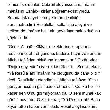
bilmemiş olsunlar. Cebrâil aleyhisselâm, îmânın
mânâsını Eshâb-ı kirâma öğretmek istiyordu.
Burada İslâmiyet’te neye îmân denildiği
sorulmaktadır.) Resûlullah sallallahü aleyhi ve
sellem de, îmânın belli altı şeye inanmak olduğunu
şöyle bildirdi:
“Önce, Allahü teâlâya, meleklerine kitaplarına,
resûllerine, âhiret gününe, kadere, hayır ve serlerin
Allahü teâlâdan olduğuna inanmaktır.” O zât, yine;
“Doğru söyledin” diyerek tasdîk etti… Sonra tekrar;
“Yâ Resûlallah! İhsânın ne olduğunu da bana bildir”
dedi. Resûlullah efendimiz; “Allahü teâlâya; “O’nu
görüyormuşsun gibi ibâdet etmendir. Çünkü her ne
kadar sen O’nu görmüyorsan da, O seni muhakkak
görür” buyurdu. O zât tekrar; “Yâ Resûlallah! Bana
kıyametten haber ver!” dedi. Resûl aleyhisselâm;