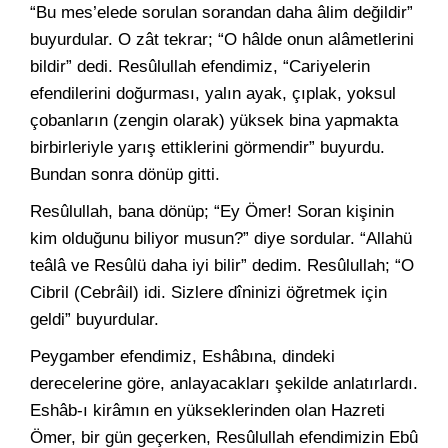
“Bu mes’elede sorulan sorandan daha âlim değildir”
buyurdular. O zât tekrar; “O hâlde onun alâmetlerini
bildir” dedi. Resûlullah efendimiz, “Cariyelerin
efendilerini doğurması, yalın ayak, çıplak, yoksul
çobanların (zengin olarak) yüksek bina yapmakta
birbirleriyle yarış ettiklerini görmendir” buyurdu.
Bundan sonra dönüp gitti.
Resûlullah, bana dönüp; “Ey Ömer! Soran kişinin
kim olduğunu biliyor musun?” diye sordular. “Allahü
teâlâ ve Resûlü daha iyi bilir” dedim. Resûlullah; “O
Cibril (Cebrâil) idi. Sizlere dîninizi öğretmek için
geldi” buyurdular.
Peygamber efendimiz, Eshâbına, dindeki
derecelerine göre, anlayacakları şekilde anlatırlardı.
Eshâb-ı kirâmın en yükseklerinden olan Hazreti
Ömer, bir gün geçerken, Resûlullah efendimizin Ebû