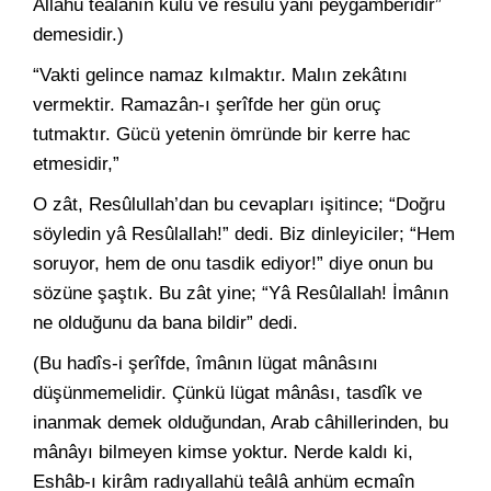
Allahü teâlânın kulu ve resûlü yâni peygamberidir”
demesidir.)
“Vakti gelince namaz kılmaktır. Malın zekâtını
vermektir. Ramazân-ı şerîfde her gün oruç
tutmaktır. Gücü yetenin ömründe bir kerre hac
etmesidir,”
O zât, Resûlullah’dan bu cevapları işitince; “Doğru
söyledin yâ Resûlallah!” dedi. Biz dinleyiciler; “Hem
soruyor, hem de onu tasdik ediyor!” diye onun bu
sözüne şaştık. Bu zât yine; “Yâ Resûlallah! İmânın
ne olduğunu da bana bildir” dedi.
(Bu hadîs-i şerîfde, îmânın lügat mânâsını
düşünmemelidir. Çünkü lügat mânâsı, tasdîk ve
inanmak demek olduğundan, Arab câhillerinden, bu
mânâyı bilmeyen kimse yoktur. Nerde kaldı ki,
Eshâb-ı kirâm radıyallahü teâlâ anhüm ecmaîn