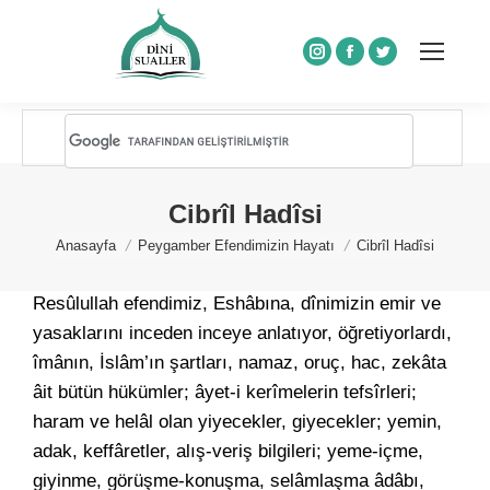
Instagram
Facebook
Twitter
Cibrîl Hadîsi
You are here:
Anasayfa
Peygamber Efendimizin Hayatı
Cibrîl Hadîsi
Resûlullah efendimiz, Eshâbına, dînimizin emir ve
yasaklarını inceden inceye anlatıyor, öğretiyorlardı,
îmânın, İslâm’ın şartları, namaz, oruç, hac, zekâta
âit bütün hükümler; âyet-i kerîmelerin tefsîrleri;
haram ve helâl olan yiyecekler, giyecekler; yemin,
adak, keffâretler, alış-veriş bilgileri; yeme-içme,
giyinme, görüşme-konuşma, selâmlaşma âdâbı,