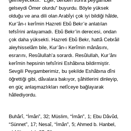
gelmeyecektir. “Eğer, benden sonra peygamber
gelseydi Ömer olurdu” buyurdu. Böyle yüksek
olduğu ve ana dili olan Arabîyi çok iyi bildiği hâlde,
Kur’ân-ı kerîmin Hazreti Ebû Bekr’e anlatılan
tefsîrini anlayamadı. Ebû Bekr’in derecesi, ondan
çok daha yüksekti. Hazreti Ebû Bekr, hattâ Cebrâil
aleyhisselâm bile, Kur’ân-ı Kerîmin mânâsını,
esrarını, Resûlullah’a sorardı. Resûlullah, Kur’ânı
kerîmin hepsinin tefsîrini Eshâbına bildirmiştir.
Sevgili Peygamberimiz, bu şekilde Eshâbına dîni
öğrettiği gibi, dâvalara bakıyor, şâhitlerini dinleyip,
en güç anlaşmazlıkları netîceye bağlayarak
hâllediyordu.
Buhârî, “İmân”, 32; Müslim, “İmân”, 1; Ebu Dâvûd,
“Sünnet”, 17; Nesaî, “İmân”, 5; Ahmed b. Hanbel,