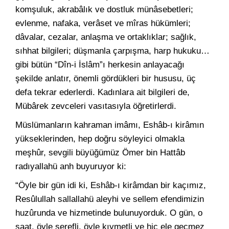
komşuluk, akrabâlık ve dostluk münâsebetleri;
evlenme, nafaka, verâset ve mîras hükümleri;
dâvalar, cezalar, anlaşma ve ortaklıklar; sağlık,
sıhhat bilgileri; düşmanla çarpışma, harp hukuku…
gibi bütün “Dîn-i İslâm”ı herkesin anlayacağı
şekilde anlatır, önemli gördükleri bir hususu, üç
defa tekrar ederlerdi. Kadınlara ait bilgileri de,
Mübârek zevceleri vasıtasıyla öğretirlerdi.
Müslümanların kahraman imâmı, Eshâb-ı kirâmın
yükseklerinden, hep doğru söyleyici olmakla
meşhûr, sevgili büyüğümüz Ömer bin Hattâb
radıyallahü anh buyuruyor ki:
“Öyle bir gün idi ki, Eshâb-ı kirâmdan bir kaçımız,
Resûlullah sallallahü aleyhi ve sellem efendimizin
huzûrunda ve hizmetinde bulunuyorduk. O gün, o
saat, öyle şerefli, öyle kıymetli ve hiç ele geçmez