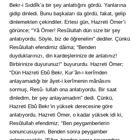
Bekr-i Sıddîk’a bir şey anlattığını gördü. Yanlarına
gidip dinledi. Bunu başkaları da gördü, fakat, gelip
dinlemekten çekindiler. Ertesi gün, Hazreti Ömer’i
görünce; “Yâ Ömer! Resûlullah dün size bir şey
anlatıyordu. Söyle, biz de öğrenelim” dediler. Çünkü
Resûlullah efendimiz dâima; “Benden
duyduklarınızı, din kardeşlerinize de anlatınız!
Birbirinize duyurunuz!” buyururdu. Hazreti Ömer;
“Dün Hazreti Ebû Bekr, Kur’ân-ı kerîmden
anlayamadığı bir âyet-i kerîmenin mânâsını
sormuş, Resû- lullah ona anlatıyordu. Bir saat
dinledim, bir şey anlayamadım” dedi. Çünkü,
Hazreti Ebû Bekr’in yüksek derecesine göre
anlatıyordu. Hazreti Ömer, o kadar yüksek idi ki,
Resûlullah efendimiz; “Ben peygamberlerin
sonuncusuyum. Benden sonra peygamber