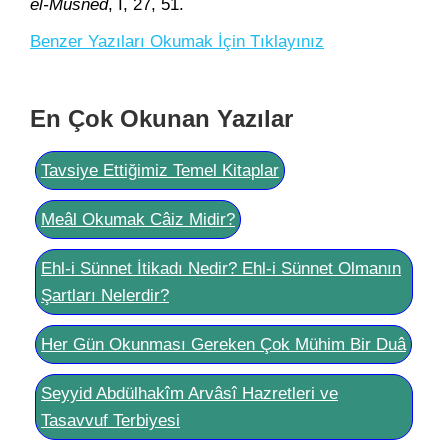
el-Müsned
, I, 27, 51.
Benzer Yazıları Okumak İçin Tıklayınız
En Çok Okunan Yazılar
Tavsiye Ettiğimiz Temel Kitaplar
Meâl Okumak Câiz Midir?
Ehl-i Sünnet İtikadı Nedir? Ehl-i Sünnet Olmanın
Şartları Nelerdir?
Her Gün Okunması Gereken Çok Mühim Bir Duâ
Seyyid Abdülhakîm Arvâsî Hazretleri ve
Tasavvuf Terbiyesi