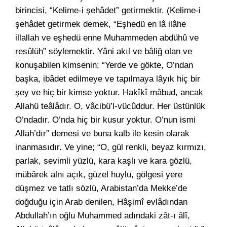
birincisi, “Kelime-i şehâdet” getirmektir. (Kelime-i
şehâdet getirmek demek, “Eşhedü en lâ ilâhe
illallah ve eşhedü enne Muhammeden abdühû ve
resûlüh” söylemektir. Yâni akıl ve bâliğ olan ve
konuşabilen kimsenin; “Yerde ve gökte, O’ndan
başka, ibâdet edilmeye ve tapılmaya lâyık hiç bir
şey ve hiç bir kimse yoktur. Hakîkî mâbud, ancak
Allahü teâlâdır. O, vâcibü’l-vücûddur. Her üstünlük
O’ndadır. O’nda hiç bir kusur yoktur. O’nun ismi
Allah’dır” demesi ve buna kalb ile kesin olarak
inanmasıdır. Ve yine; “O, gül renkli, beyaz kırmızı,
parlak, sevimli yüzlü, kara kaşlı ve kara gözlü,
mübârek alnı açık, güzel huylu, gölgesi yere
düşmez ve tatlı sözlü, Arabistan’da Mekke’de
doğduğu için Arab denilen, Hâşimî evlâdından
Abdullah’ın oğlu Muhammed adındaki zât-ı âlî,