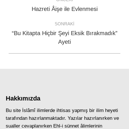
navigation
Hazreti Âişe ile Evlenmesi
Previous
post:
SONRAKI
“Bu Kitapta Hiçbir Şeyi Eksik Bırakmadık”
Next
Ayeti
post:
Hakkımızda
Bu site İslâmî ilimlerde ihtisas yapmış bir ilim heyeti
tarafından hazırlanmaktadır. Yazılar hazırlanırken ve
sualler cevaplanırken Ehl-i sünnet âlimlerinin