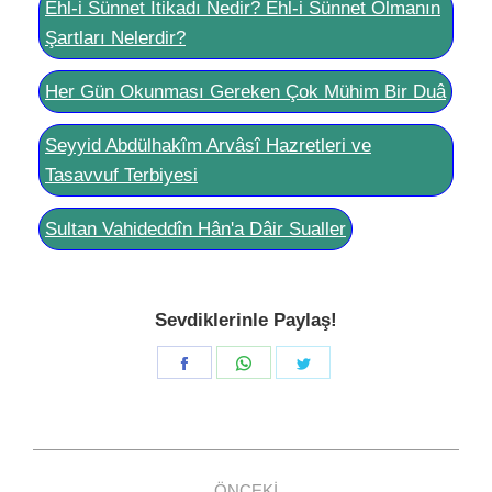
Ehl-i Sünnet İtikadı Nedir? Ehl-i Sünnet Olmanın
Şartları Nelerdir?
Her Gün Okunması Gereken Çok Mühim Bir Duâ
Seyyid Abdülhakîm Arvâsî Hazretleri ve
Tasavvuf Terbiyesi
Sultan Vahideddîn Hân'a Dâir Sualler
Sevdiklerinle Paylaş!
Share
Share
Share
on
on
on
Facebook
WhatsApp
Twitter
Post
ÖNCEKI