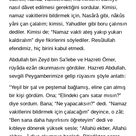
nasıl dâvet edilmesi gerektiğini sordular. Kimisi,
namaz vakitlerini bildirmek için, Nasârâ gibi, nâkûs
yâni çan çalalım; kimisi, Yahudiler gibi boru çalınsın
dediler. Kimisi de; “Namaz vakti ateş yakıp yukarı
kaldıralım” diye fikirlerini söylediler. Resûlullah
efendimiz, hiç birini kabul etmedi.
Abdullah bin Zeyd bin Sa’lebe ve Hazreti Ömer,
rüyâda ezân okunmasını gördüler. Hazreti Abdullah,
sevgili Peygamberimize gelip rüyasını şöyle anlattı:
“Yeşil bir şal ve peştemal bağlamış, eline çan almış
bir kişi gördüm. Ona; “Elindeki çanı satar mısın?”
diye sordum. Bana; “Ne yapacaksın?” dedi. “Namaz
vakitlerini bildirmek için çalacağım” deyince, o zât;
“Ben sana daha hayırlısını öğreteyim” dedi ve
kıbleye dönerek yüksek sesle; “Allahü ekber, Allahü