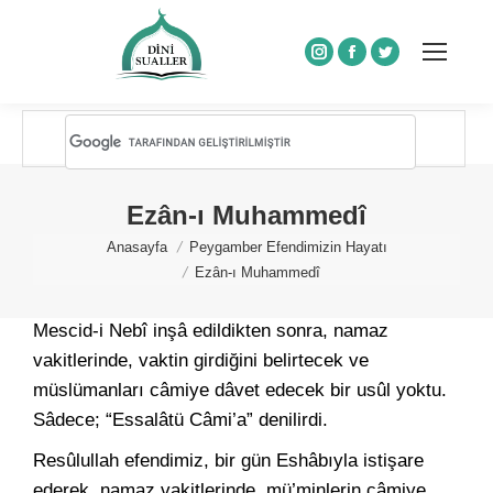
Instagram
Facebook
Twitter
Ezân-ı Muhammedî
You are here:
Anasayfa
Peygamber Efendimizin Hayatı
Ezân-ı Muhammedî
Mescid-i Nebî inşâ edildikten sonra, namaz
vakitlerinde, vaktin girdiğini belirtecek ve
müslümanları câmiye dâvet edecek bir usûl yoktu.
Sâdece; “Essalâtü Câmi’a” denilirdi.
Resûlullah efendimiz, bir gün Eshâbıyla istişare
ederek, namaz vakitlerinde, mü’minlerin câmiye