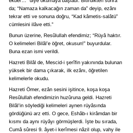
ekber…” diye okumaya başladı. Bitirdikten sonra
da; “Namaza kalkacağın zaman da” deyip, ezânı
tekrar etti ve sonuna doğru, “Kad kâmetis-salâtü”
cümlesini ilâve etti.”
Bunun üzerine, Resûlullah efendimiz; “Rüyâ haktır.
O kelimeleri Bilâl’e öğret, okusun!” buyurdular.
Buna ezan ismi verildi.
Hazreti Bilâl de, Mescid-i şerîfin yakınında bulunan
yüksek bir dama çıkarak, ilk ezânı, öğretilen
kelimelerle okudu.
Hazreti Ömer, ezân sesini işitince, koşa koşa
Resûlullah efendimizin huzûruna geldi. Hazreti
Bilâl’in söylediği kelimeleri aynen rüyâsında
gördüğünü arz etti. O gece, Eshâb-ı kirâmdan bir
kısmı da aynı rüyâyı görmüşlerdi. İşte bu sırada,
Cumâ sûresi 9. âyet-i kerîmesi nâzil olup, vahy ile