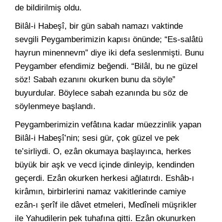
de bildirilmiş oldu.
Bilâl-i Habeşî, bir gün sabah namazı vaktinde
sevgili Peygamberimizin kapısı önünde; “Es-salâtü
hayrun minennevm” diye iki defa seslenmişti. Bunu
Peygamber efendimiz beğendi. “Bilâl, bu ne güzel
söz! Sabah ezanını okurken bunu da söyle”
buyurdular. Böylece sabah ezanında bu söz de
söylenmeye başlandı.
Peygamberimizin vefâtına kadar müezzinlik yapan
Bilâl-i Habeşî’nin; sesi gür, çok güzel ve pek
te’sirliydi. O, ezân okumaya başlayınca, herkes
büyük bir aşk ve vecd içinde dinleyip, kendinden
geçerdi. Ezân okurken herkesi ağlatırdı. Eshâb-ı
kirâmın, birbirlerini namaz vakitlerinde camiye
ezân-ı şerîf ile dâvet etmeleri, Medîneli müşrikler
ile Yahudilerin pek tuhafına gitti. Ezân okunurken