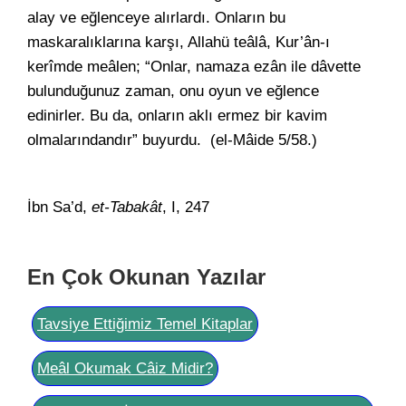
alay ve eğlenceye alırlardı. Onların bu
maskaralıklarına karşı, Allahü teâlâ, Kur’ân-ı
kerîmde meâlen; “Onlar, namaza ezân ile dâvette
bulunduğunuz zaman, onu oyun ve eğlence
edinirler. Bu da, onların aklı ermez bir kavim
olmalarındandır” buyurdu. (el-Mâide 5/58.)
İbn Sa’d,
et-Tabakât
, I, 247
En Çok Okunan Yazılar
Tavsiye Ettiğimiz Temel Kitaplar
Meâl Okumak Câiz Midir?