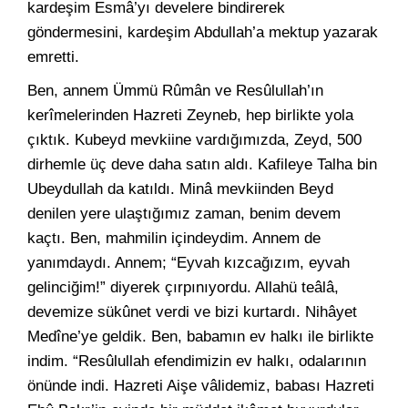
kardeşim Esmâ’yı develere bindirerek
göndermesini, kardeşim Abdullah’a mektup yazarak
emretti.
Ben, annem Ümmü Rûmân ve Resûlullah’ın
kerîmelerinden Hazreti Zeyneb, hep birlikte yola
çıktık. Kubeyd mevkiine vardığımızda, Zeyd, 500
dirhemle üç deve daha satın aldı. Kafileye Talha bin
Ubeydullah da katıldı. Minâ mevkiinden Beyd
denilen yere ulaştığımız zaman, benim devem
kaçtı. Ben, mahmilin içindeydim. Annem de
yanımdaydı. Annem; “Eyvah kızcağızım, eyvah
gelinciğim!” diyerek çırpınıyordu. Allahü teâlâ,
devemize sükûnet verdi ve bizi kurtardı. Nihâyet
Medîne’ye geldik. Ben, babamın ev halkı ile birlikte
indim. “Resûlullah efendimizin ev halkı, odalarının
önünde indi. Hazreti Aişe vâlidemiz, babası Hazreti