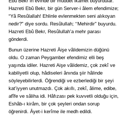
Ebû Bekr’in evinde bir müddet ikâmet buyurdular.
Hazreti Ebû Bekr, bir gün Server-i âlem efendimize;
“Yâ Resûlallah! Ehlinle evlenmekten seni alıkoyan
nedir?” diye sordu. Resûlullah; ‘‘Mehirdir” buyurdu.
Hazreti Ebû Bekr, Resûlullah’a mehr parası
gönderdi.
Bunun üzerine Hazreti Âişe vâlidemizin düğünü
oldu. O zaman Peygamber efendimiz elli beş
yaşında idiler. Hazreti Aişe vâlidemiz, çok zekî ve
kabiliyetli olup, hâdiseleri ânında şiir hâlinde
söyleyebilirlerdi. Öğrendiği ve ezberlediği bir şeyi
kat’iyyen unutmazdı. Çok akıllı, zekî, âlime, edibe,
afîfe ve sâliha idi. Hâfızası pek kuvvetli olduğu için,
Eshâb-ı kirâm, bir çok şeyleri ondan sorup
öğrenirdi. Âyet-i kerîme ile medh edildi.