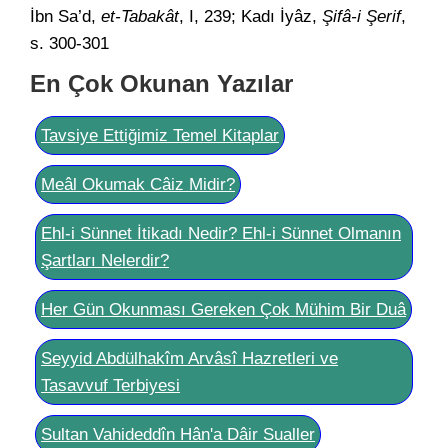
İbn Sa’d,
et-Tabakât
, I, 239; Kadı İyâz,
Şifâ-i Şerif
,
s. 300-301
En Çok Okunan Yazılar
Tavsiye Ettiğimiz Temel Kitaplar
Meâl Okumak Câiz Midir?
Ehl-i Sünnet İtikadı Nedir? Ehl-i Sünnet Olmanın
Şartları Nelerdir?
Her Gün Okunması Gereken Çok Mühim Bir Duâ
Seyyid Abdülhakîm Arvâsî Hazretleri ve
Tasavvuf Terbiyesi
Sultan Vahideddîn Hân'a Dâir Sualler