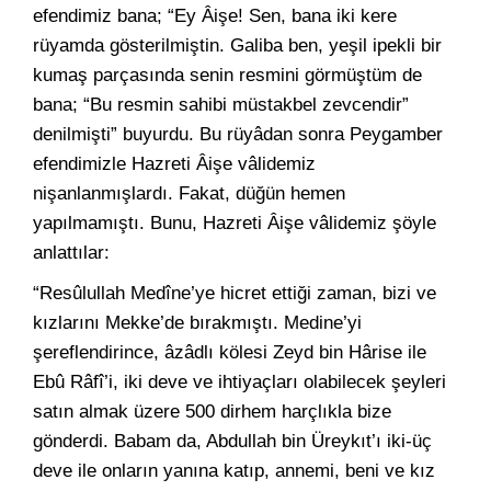
efendimiz bana; “Ey Âişe! Sen, bana iki kere
rüyamda gösterilmiştin. Galiba ben, yeşil ipekli bir
kumaş parçasında senin resmini görmüştüm de
bana; “Bu resmin sahibi müstakbel zevcendir”
denilmişti” buyurdu. Bu rüyâdan sonra Peygamber
efendimizle Hazreti Âişe vâlidemiz
nişanlanmışlardı. Fakat, düğün hemen
yapılmamıştı. Bunu, Hazreti Âişe vâlidemiz şöyle
anlattılar:
“Resûlullah Medîne’ye hicret ettiği zaman, bizi ve
kızlarını Mekke’de bırakmıştı. Medine’yi
şereflendirince, âzâdlı kölesi Zeyd bin Hârise ile
Ebû Râfî’i, iki deve ve ihtiyaçları olabilecek şeyleri
satın almak üzere 500 dirhem harçlıkla bize
gönderdi. Babam da, Abdullah bin Üreykıt’ı iki-üç
deve ile onların yanına katıp, annemi, beni ve kız