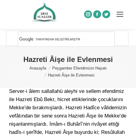
Instagram
Facebook
Twitter
Hazreti Âişe ile Evlenmesi
You are here:
Anasayfa
Peygamber Efendimizin Hayatı
Hazreti Âişe ile Evlenmesi
Server-i âlem sallallahü aleyhi ve sellem efendimiz
ile Hazreti Ebû Bekr, hicret ettiklerinde çocuklarını
Mekke’de bırakmışlardı. Hazreti Hadîce vâlidemizin
vefâtından bir sene sonra Hazreti Âişe ile Mekke’de
nişanlanmışlardı. İmâm-ı Buhârî’nin rivâyet ettiği
hadîs-i şerîfde, Hazreti Âişe buyurdu ki; Resûlullah