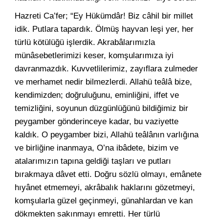
Hazreti Ca’fer; “Ey Hükümdâr! Biz câhil bir millet
idik. Putlara tapardık. Ölmüş hayvan leşi yer, her
türlü kötülüğü işlerdik. Akrabâlarımızla
münâsebetlerimizi keser, komşularımıza iyi
davranmazdık. Kuvvetlilerimiz, zayıflara zulmeder
ve merhamet nedir bilmezlerdi. Allahü teâlâ bize,
kendimizden; doğruluğunu, eminliğini, iffet ve
temizliğini, soyunun düzgünlüğünü bildiğimiz bir
peygamber gönderinceye kadar, bu vaziyette
kaldık. O peygamber bizi, Allahü teâlânın varlığına
ve birliğine inanmaya, O’na ibâdete, bizim ve
atalarımızın tapına geldiği taşları ve putları
bırakmaya dâvet etti. Doğru sözlü olmayı, emânete
hıyânet etmemeyi, akrâbalık haklarını gözetmeyi,
komşularla güzel geçinmeyi, günahlardan ve kan
dökmekten sakınmayı emretti. Her türlü