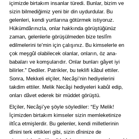
içimizde birtakım insanlar türedi. Bunlar, bizim ve
sizin bilmediğimiz yeni bir din uydurdular. Bu
gelenleri, kendi yurtlarına götürmek istiyoruz.
Hükümdârınızla, onlar hakkında görüştüğünüz
zaman, gelenlerle görüşülmeden bize teslîm
edilmelerini te’min için çalışınız. Bu kimselerle en
çok meşgûl olabilecek olanlar, onların, öz ana-
babaları ve komşularıdır. Onlar bunları gâyet iyi
bilirler.” Dediler. Patrikler, bu teklifi kâbul ettiler.
Sonra, Mekkeli elçiler, Necâşi’nin hediyelerini
takdim ettiler. Melik Necâşi hediyeleri kabûl edip,
onları dâvet ederek bir müddet görüştü.
Elçiler, Necâşi’ye şöyle söylediler: “Ey Melik!
İçimizden birtakım kimseler sizin memleketinize
iltîca etmişlerdir. Bu gelenler, kendi milletlerinin
dînini terk ettikleri gibi, sizin dîninize de