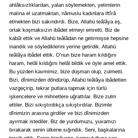
ahlâksızlıklardan, yalan söylemekten, yetimlerin
malına el uzatmaktan, nâmuslu kadınlara iftîrâ
etmekten bizi sakındırdı. Bize, Allahü teâlâya eş,
ortak koşmaksızın ibâdet etmeyi emretti. Biz de
kabûl ettik ve Allahü teâlâdan ne getirmişse hepsine
inandık ve söylediklerini yerine getirdik. Allahü
teâlâya ibâdet ettik. O’nun bize haram kıldığını
haram, helâl kıldığını helâl bildik ve öyle amel ettik.
Bu yüzden kavmimiz, bize düşman olup, zulmetti.
Bizi, dînimizden döndürüp, Allahü teâlâya ibâdetten
vazgeçirip, tekrar putlara tapmak için türlü
işkencelere ve mihnetlere uğrattılar. Bize zulm
ettiler. Bizi sıkıştırdıkça sıkıştırdılar. Bizimle
dînimizin arasına girdiler ve bizi dînimizden
ayırmak istediler. Biz de yurdumuzu, yuvamızı
bırakarak senin ülkene sığındık. Seni, başkalarına