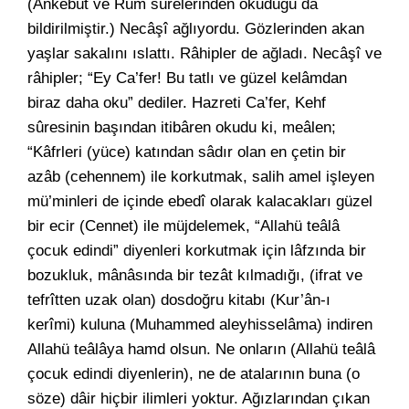
(Ankebût ve Rum sûrelerinden okuduğu da
bildirilmiştir.) Necâşî ağlıyordu. Gözlerinden akan
yaşlar sakalını ıslattı. Râhipler de ağladı. Necâşî ve
râhipler; “Ey Ca’fer! Bu tatlı ve güzel kelâmdan
biraz daha oku” dediler. Hazreti Ca’fer, Kehf
sûresinin başından itibâren okudu ki, meâlen;
“Kâfrleri (yüce) katından sâdır olan en çetin bir
azâb (cehennem) ile korkutmak, salih amel işleyen
mü’minleri de içinde ebedî olarak kalacakları güzel
bir ecir (Cennet) ile müjdelemek, “Allahü teâlâ
çocuk edindi” diyenleri korkutmak için lâfzında bir
bozukluk, mânâsında bir tezât kılmadığı, (ifrat ve
tefrîtten uzak olan) dosdoğru kitabı (Kur’ân-ı
kerîmi) kuluna (Muhammed aleyhisselâma) indiren
Allahü teâlâya hamd olsun. Ne onların (Allahü teâlâ
çocuk edindi diyenlerin), ne de atalarının buna (o
söze) dâir hiçbir ilimleri yoktur. Ağızlarından çıkan