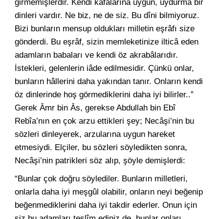
girmemişlerdir. Kendi kafalarına uygun, uydurma bir
dinleri vardır. Ne biz, ne de siz. Bu dîni bilmiyoruz.
Bizi bunların mensup oldukları milletin eşrâfı size
gönderdi. Bu eşrâf, sizin memleketinize ilticâ eden
adamların babaları ve kendi öz akrabâlarıdır.
İstekleri, gelenlerin iâde edilmesidir. Çünkü onlar,
bunların hâllerini daha yakından tanır. Onların kendi
öz dinlerinde hoş görmediklerini daha iyi bilirler..”
Gerek Âmr bin Âs, gerekse Abdullah bin Ebî
Rebîa’nın en çok arzu ettikleri şey; Necâşi’nin bu
sözleri dinleyerek, arzularına uygun hareket
etmesiydi. Elçiler, bu sözleri söyledikten sonra,
Necâşi’nin patrikleri söz alıp, şöyle demişlerdi:
“Bunlar çok doğru söylediler. Bunların milletleri,
onlarla daha iyi meşgûl olabilir, onların neyi beğenip
beğenmediklerini daha iyi takdir ederler. Onun için
siz bu adamları teslîm ediniz de, bunlar onları