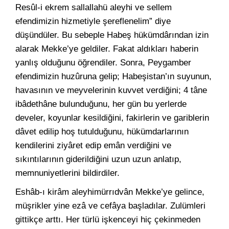
Resûl-i ekrem sallallahü aleyhi ve sellem
efendimizin hizmetiyle şereflenelim” diye
düşündüler. Bu sebeple Habeş hükümdârından izin
alarak Mekke’ye geldiler. Fakat aldıkları haberin
yanlış olduğunu öğrendiler. Sonra, Peygamber
efendimizin huzûruna gelip; Habeşistan’ın suyunun,
havasının ve meyvelerinin kuvvet verdiğini; 4 tâne
ibâdethâne bulunduğunu, her gün bu yerlerde
develer, koyunlar kesildiğini, fakirlerin ve gariblerin
dâvet edilip hoş tutulduğunu, hükümdarlarının
kendilerini ziyâret edip emân verdiğini ve
sıkıntılarının giderildiğini uzun uzun anlatıp,
memnuniyetlerini bildirdiler.
Eshâb-ı kirâm aleyhimürrıdvân Mekke’ye gelince,
müşrikler yine ezâ ve cefâya başladılar. Zulümleri
gittikçe arttı. Her türlü işkenceyi hiç çekinmeden