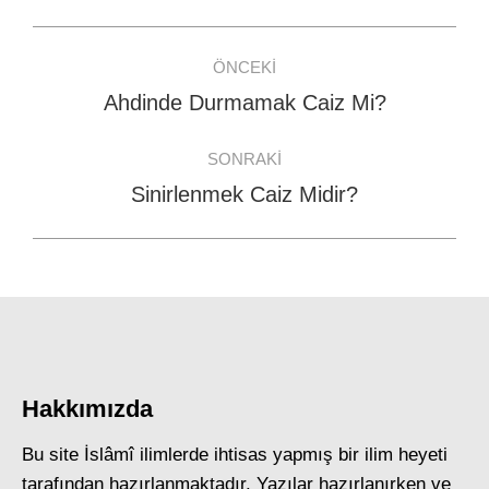
Facebook
WhatsApp
Twitter
Post
ÖNCEKI
navigation
Ahdinde Durmamak Caiz Mi?
Previous
post:
SONRAKI
Sinirlenmek Caiz Midir?
Next
post:
Hakkımızda
Bu site İslâmî ilimlerde ihtisas yapmış bir ilim heyeti
tarafından hazırlanmaktadır. Yazılar hazırlanırken ve