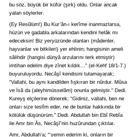
bu söz, büyük bir küfür (şirk) oldu. Onlar ancak
yalan söylerler.
(Ey Resûlüm!) Bu Kur’ân-ı kerîme inanmazlarsa,
hüzün ve gadabla arkalarından kendini helâk mı
edeceksin! Biz yeryüzünde olanları (mâdenler,
hayvanlar ve bitkileri) yer ehlinin; hangisinin ameli
sâlihdir (hangisi dünyâ arzularını terk etmiştir)
imtihan edelim diye zînet kıldık…” (el-Kehf 18/1-7.)
buyuruluyordu. Necâşî kendisini tutamayarak;
“Vallahi, bu aynı kandilden fışkıran bir nûrdur. Mûsa
ve İsâ da (aleyhimüsselâm) onunla gelmiştir.” Dedi.
Kureyş elçilerine dönerek; “Gidiniz, vallahi, ben ne
onları size teslîm eder, ne de bunlar hakkında bir
kötülük düşünürüm.” Dedi. Abdullah bin Ebî Rebîa
ile Amr bin Âs, Necâşî’nin huzûrundan çıktılar.
Amr, Abdullah’a; “‘yemin ederim ki, onların bir