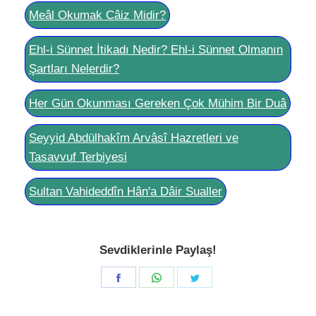
Meâl Okumak Câiz Midir?
Ehl-i Sünnet İtikadı Nedir? Ehl-i Sünnet Olmanın
Şartları Nelerdir?
Her Gün Okunması Gereken Çok Mühim Bir Duâ
Seyyid Abdülhakîm Arvâsî Hazretleri ve
Tasavvuf Terbiyesi
Sultan Vahideddîn Hân'a Dâir Sualler
Sevdiklerinle Paylaş!
Share
Share
Share
on
on
on