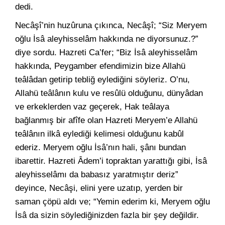
dedi.
Necâşî’nin huzûruna çıkınca, Necâşî; “Siz Meryem
oğlu İsâ aleyhisselâm hakkında ne diyorsunuz.?”
diye sordu. Hazreti Ca’fer; “Biz İsâ aleyhisselâm
hakkında, Peygamber efendimizin bize Allahü
teâlâdan getirip tebliğ eylediğini söyleriz. O’nu,
Allahü teâlânın kulu ve resûlü olduğunu, dünyâdan
ve erkeklerden vaz geçerek, Hak teâlaya
bağlanmış bir afîfe olan Hazreti Meryem’e Allahü
teâlânın ilkâ eylediği kelimesi olduğunu kabûl
ederiz. Meryem oğlu İsâ’nın hali, şânı bundan
ibarettir. Hazreti Âdem’i topraktan yarattığı gibi, İsâ
aleyhisselâmı da babasız yaratmıştır deriz”
deyince, Necâşi, elini yere uzatıp, yerden bir
saman çöpü aldı ve; “Yemin ederim ki, Meryem oğlu
İsâ da sizin söylediğinizden fazla bir şey değildir.