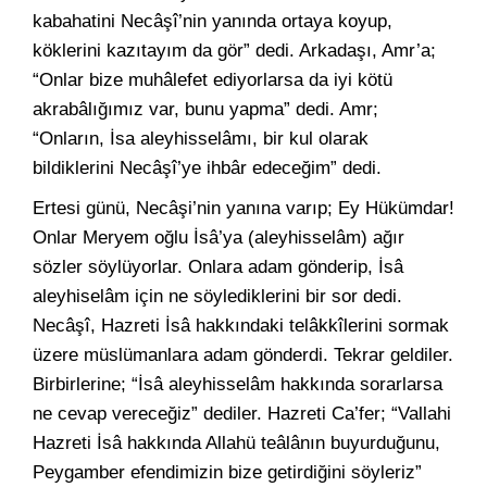
kabahatini Necâşî’nin yanında ortaya koyup,
köklerini kazıtayım da gör” dedi. Arkadaşı, Amr’a;
“Onlar bize muhâlefet ediyorlarsa da iyi kötü
akrabâlığımız var, bunu yapma” dedi. Amr;
“Onların, İsa aleyhisselâmı, bir kul olarak
bildiklerini Necâşî’ye ihbâr edeceğim” dedi.
Ertesi günü, Necâşi’nin yanına varıp; Ey Hükümdar!
Onlar Meryem oğlu İsâ’ya (aleyhisselâm) ağır
sözler söylüyorlar. Onlara adam gönderip, İsâ
aleyhiselâm için ne söylediklerini bir sor dedi.
Necâşî, Hazreti İsâ hakkındaki telâkkîlerini sormak
üzere müslümanlara adam gönderdi. Tekrar geldiler.
Birbirlerine; “İsâ aleyhisselâm hakkında sorarlarsa
ne cevap vereceğiz” dediler. Hazreti Ca’fer; “Vallahi
Hazreti İsâ hakkında Allahü teâlânın buyurduğunu,
Peygamber efendimizin bize getirdiğini söyleriz”