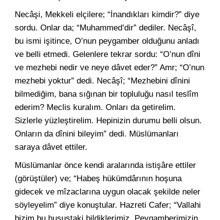
Necâşi, Mekkeli elçilere; “İnandıkları kimdir?” diye
sordu. Onlar da; “Muhammed’dir” dediler. Necâşî,
bu ismi işitince, O’nun peygamber olduğunu anladı
ve belli etmedi. Gelenlere tekrar sordu: “O’nun dîni
ve mezhebi nedir ve neye dâvet eder?” Amr; “O’nun
mezhebi yoktur” dedi. Necâşî; “Mezhebini dînini
bilmediğim, bana sığınan bir topluluğu nasıl teslîm
ederim? Meclis kuralım. Onları da getirelim.
Sizlerle yüzleştirelim. Hepinizin durumu belli olsun.
Onların da dînini bileyim” dedi. Müslümanları
saraya dâvet ettiler.
Müslümanlar önce kendi aralarında istişâre ettiler
(görüştüler) ve; “Habeş hükümdârının hoşuna
gidecek ve mîzaclarına uygun olacak şekilde neler
söyleyelim” diye konuştular. Hazreti Cafer; “Vallahi
bizim bu husustaki bildiklerimiz, Peygamberimizin