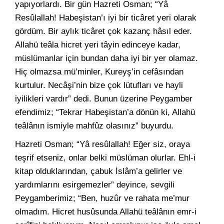
yapıyorlardı. Bir gün Hazreti Osman; “Yâ
Resûlallah! Habeşistan’ı iyi bir ticâret yeri olarak
gördüm. Bir aylık ticâret çok kazanç hâsıl eder.
Allahü teâla hicret yeri tâyin edinceye kadar,
müslümanlar için bundan daha iyi bir yer olamaz.
Hiç olmazsa mü’minler, Kureyş’in cefâsından
kurtulur. Necâşi’nin bize çok lütufları ve hayli
iyilikleri vardır” dedi. Bunun üzerine Peygamber
efendimiz; “Tekrar Habeşistan’a dönün ki, Allahü
teâlânın ismiyle mahfûz olasınız” buyurdu.
Hazreti Osman; “Yâ resûlallah! Eğer siz, oraya
teşrif etseniz, onlar belki müslüman olurlar. Ehl-i
kitap olduklarından, çabuk İslâm’a gelirler ve
yardımlarını esirgemezler” deyince, sevgili
Peygamberimiz; “Ben, huzûr ve rahata me’mur
olmadım. Hicret husûsunda Allahü teâlânın emr-i