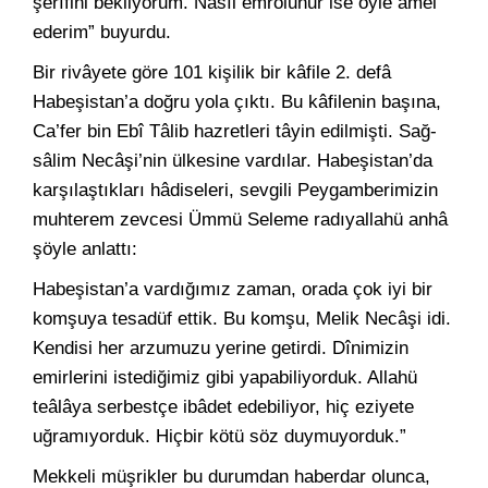
şerîfini bekliyorum. Nasıl emrolunur ise öyle amel
ederim” buyurdu.
Bir rivâyete göre 101 kişilik bir kâfile 2. defâ
Habeşistan’a doğru yola çıktı. Bu kâfilenin başına,
Ca’fer bin Ebî Tâlib hazretleri tâyin edilmişti. Sağ-
sâlim Necâşi’nin ülkesine vardılar. Habeşistan’da
karşılaştıkları hâdiseleri, sevgili Peygamberimizin
muhterem zevcesi Ümmü Seleme radıyallahü anhâ
şöyle anlattı:
Habeşistan’a vardığımız zaman, orada çok iyi bir
komşuya tesadüf ettik. Bu komşu, Melik Necâşi idi.
Kendisi her arzumuzu yerine getirdi. Dînimizin
emirlerini istediğimiz gibi yapabiliyorduk. Allahü
teâlâya serbestçe ibâdet edebiliyor, hiç eziyete
uğramıyorduk. Hiçbir kötü söz duymuyorduk.”
Mekkeli müşrikler bu durumdan haberdar olunca,