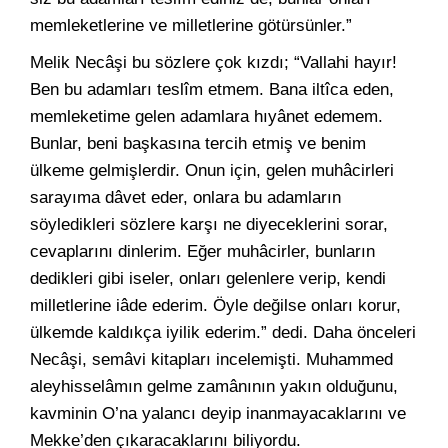
memleketlerine ve milletlerine götürsünler.”
Melik Necâşi bu sözlere çok kızdı; “Vallahi hayır!
Ben bu adamları teslîm etmem. Bana iltîca eden,
memleketime gelen adamlara hıyânet edemem.
Bunlar, beni başkasına tercih etmiş ve benim
ülkeme gelmişlerdir. Onun için, gelen muhâcirleri
sarayıma dâvet eder, onlara bu adamların
söyledikleri sözlere karşı ne diyeceklerini sorar,
cevaplarını dinlerim. Eğer muhâcirler, bunların
dedikleri gibi iseler, onları gelenlere verip, kendi
milletlerine iâde ederim. Öyle değilse onları korur,
ülkemde kaldıkça iyilik ederim.” dedi. Daha önceleri
Necâşi, semâvi kitapları incelemişti. Muhammed
aleyhisselâmın gelme zamânının yakın olduğunu,
kavminin O’na yalancı deyip inanmayacaklarını ve
Mekke’den çıkaracaklarını biliyordu.