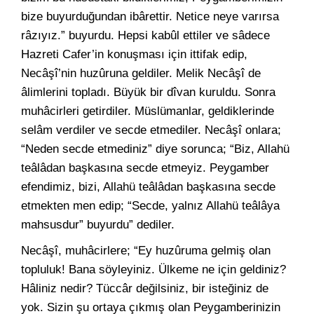
bize buyurduğundan ibârettir. Netice neye varırsa
râzıyız.” buyurdu. Hepsi kabûl ettiler ve sâdece
Hazreti Cafer’in konuşması için ittifak edip,
Necâşî’nin huzûruna geldiler. Melik Necâşî de
âlimlerini topladı. Büyük bir dîvan kuruldu. Sonra
muhâcirleri getirdiler. Müslümanlar, geldiklerinde
selâm verdiler ve secde etmediler. Necâşî onlara;
“Neden secde etmediniz” diye sorunca; “Biz, Allahü
teâlâdan başkasına secde etmeyiz. Peygamber
efendimiz, bizi, Allahü teâlâdan başkasına secde
etmekten men edip; “Secde, yalnız Allahü teâlâya
mahsusdur” buyurdu” dediler.
Necâşî, muhâcirlere; “Ey huzûruma gelmiş olan
topluluk! Bana söyleyiniz. Ülkeme ne için geldiniz?
Hâliniz nedir? Tüccâr değilsiniz, bir isteğiniz de
yok. Sizin şu ortaya çıkmış olan Peygamberinizin