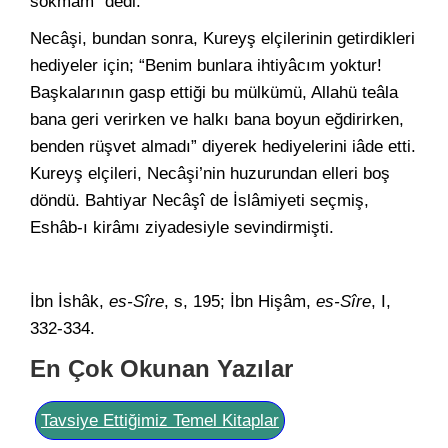
sokmam” dedi.
Necâşi, bundan sonra, Kureyş elçilerinin getirdikleri
hediyeler için; “Benim bunlara ihtiyâcım yoktur!
Başkalarının gasp ettiği bu mülkümü, Allahü teâla
bana geri verirken ve halkı bana boyun eğdirirken,
benden rüşvet almadı” diyerek hediyelerini iâde etti.
Kureyş elçileri, Necâşi’nin huzurundan elleri boş
döndü. Bahtiyar Necâşî de İslâmiyeti seçmiş,
Eshâb-ı kirâmı ziyadesiyle sevindirmişti.
İbn İshâk,
es-Sîre
, s, 195; İbn Hişâm,
es-Sîre
, I,
332-334.
En Çok Okunan Yazılar
Tavsiye Ettiğimiz Temel Kitaplar