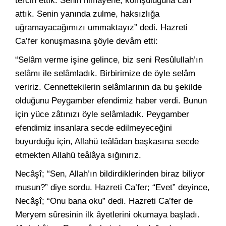
tercih ettik. Senin himâyene, komşuluğuna can
attık. Senin yanında zulme, haksızlığa
uğramayacağımızı ummaktayız” dedi. Hazreti
Ca’fer konuşmasına şöyle devâm etti:
“Selâm verme işine gelince, biz seni Resûlullah’ın
selâmı ile selâmladık. Birbirimize de öyle selâm
veririz. Cennettekilerin selâmlarının da bu şekilde
olduğunu Peygamber efendimiz haber verdi. Bunun
için yüce zâtınızı öyle selâmladık. Peygamber
efendimiz insanlara secde edilmeyeceğini
buyurduğu için, Allahü teâlâdan başkasına secde
etmekten Allahü teâlâya sığınırız.
Necâşî; “Sen, Allah’ın bildirdiklerinden biraz biliyor
musun?” diye sordu. Hazreti Ca’fer; “Evet” deyince,
Necâşî; “Onu bana oku” dedi. Hazreti Ca’fer de
Meryem sûresinin ilk âyetlerini okumaya başladı.