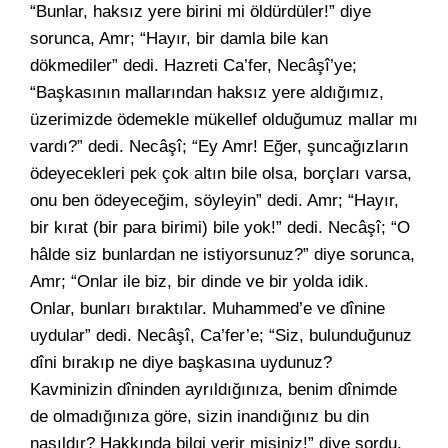
“Bunlar, haksız yere birini mi öldürdüler!” diye
sorunca, Amr; “Hayır, bir damla bile kan
dökmediler” dedi. Hazreti Ca’fer, Necâşî’ye;
“Başkasının mallarından haksız yere aldığımız,
üzerimizde ödemekle mükellef olduğumuz mallar mı
vardı?” dedi. Necâşî; “Ey Amr! Eğer, şuncağızların
ödeyecekleri pek çok altın bile olsa, borçları varsa,
onu ben ödeyeceğim, söyleyin” dedi. Amr; “Hayır,
bir kırat (bir para birimi) bile yok!” dedi. Necâşî; “O
hâlde siz bunlardan ne istiyorsunuz?” diye sorunca,
Amr; “Onlar ile biz, bir dinde ve bir yolda idik.
Onlar, bunları bıraktılar. Muhammed’e ve dînine
uydular” dedi. Necâşî, Ca’fer’e; “Siz, bulunduğunuz
dîni bırakıp ne diye başkasına uydunuz?
Kavminizin dîninden ayrıldığınıza, benim dînimde
de olmadığınıza göre, sizin inandığınız bu din
nasıldır? Hakkında bilgi verir misiniz!” diye sordu.