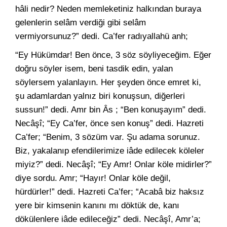
hâli nedir? Neden memleketiniz halkından buraya
gelenlerin selâm verdiği gibi selâm
vermiyorsunuz?” dedi. Ca’fer radıyallahü anh;
“Ey Hükümdar! Ben önce, 3 söz söyliyeceğim. Eğer
doğru söyler isem, beni tasdik edin, yalan
söylersem yalanlayın. Her şeyden önce emret ki,
şu adamlardan yalnız biri konuşsun, diğerleri
sussun!” dedi. Amr bin Âs ; “Ben konuşayım” dedi.
Necâşî; “Ey Ca’fer, önce sen konuş” dedi. Hazreti
Ca’fer; “Benim, 3 sözüm var. Şu adama sorunuz.
Biz, yakalanıp efendilerimize iâde edilecek köleler
miyiz?” dedi. Necâşî; “Ey Amr! Onlar köle midirler?”
diye sordu. Amr; “Hayır! Onlar köle değil,
hürdürler!” dedi. Hazreti Ca’fer; “Acabâ biz haksız
yere bir kimsenin kanını mı döktük de, kanı
dökülenlere iâde edileceğiz” dedi. Necâşî, Amr’a;