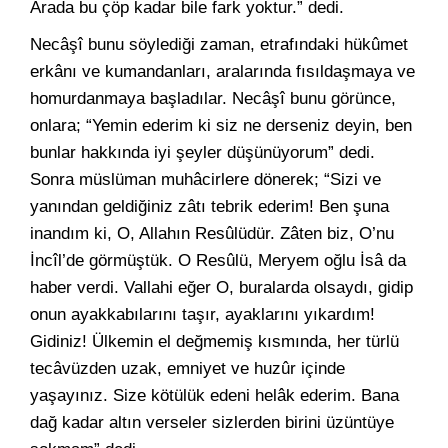
Arada bu çöp kadar bile fark yoktur.” dedi.
Necâşî bunu söylediği zaman, etrafındaki hükûmet
erkânı ve kumandanları, aralarında fısıldaşmaya ve
homurdanmaya başladılar. Necâşî bunu görünce,
onlara; “Yemin ederim ki siz ne derseniz deyin, ben
bunlar hakkında iyi şeyler düşünüyorum” dedi.
Sonra müslüman muhâcirlere dönerek; “Sizi ve
yanından geldiğiniz zâtı tebrik ederim! Ben şuna
inandım ki, O, Allahın Resûlüdür. Zâten biz, O’nu
İncîl’de görmüştük. O Resûlü, Meryem oğlu İsâ da
haber verdi. Vallahi eğer O, buralarda olsaydı, gidip
onun ayakkabılarını taşır, ayaklarını yıkardım!
Gidiniz! Ülkemin el değmemiş kısmında, her türlü
tecâvüzden uzak, emniyet ve huzûr içinde
yaşayınız. Size kötülük edeni helâk ederim. Bana
dağ kadar altın verseler sizlerden birini üzüntüye