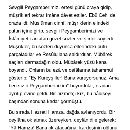
Sevgili Peygamberimiz, ertesi günü oraya gidip,
müşrikleri tekrar îmâna dâvet ettiler. Ebû Cehl de
orada idi. Müslüman cinnî, müşriklerin elindeki
putun içine girip, sevgili Peygamberimizi ve
İslâmiyet’i anlatan güzel sözler ve şiirler söyledi.
Müşrikler, bu sözleri duyunca ellerindeki putu
parçaladılar ve Resûlullaha saldırdılar. Mübârek
saçları darmadağın oldu. Mübârek yüzü kana
boyandı. Onların bu ezâ ve cefâlarına tahammül
gösterip; “Ey Kureyşliler! Bana vuruyorsunuz. Ama
ben sizin Peygamberinizim” buyurdular, oradan
ayrılıp evine geldi. Bir hizmetçi kız, bu hâdiseyi
başından sonuna kadar görmüştü.
Bu sırada Hazreti Hamza, dağda avlanıyordu. Bir
ceylâna ok atmak üzereyken, ceylân dile gelerek;
“Yâ Hamza! Bana ok atacağına, kardeşinin oğlunu