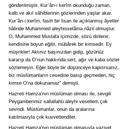
gönderilmiştir. Kur’ân-ı kerîm okunduğu zaman,
kalb ve akıl sâhiblerinin gözlerinden yaşlar akar.
Kur’ân-ı kerîm, fasih bir lisan ile açıklanmış âyetler
hâlinde Muhammed aleyhisselâma nâzil olmuştur.
O, Muhammed Mustafa içimizde, sözü dinlenir,
kendisine boyun eğilir, mübârek bir kimsedir. Ey
müşrikler! Aklınız başınızdan gidip, gözünüz
kararıp da O’nun hakkında sert, ağır ve kaba sözler
sözlemeyin. Eğer böyle bir düşünceye kapılırsanız,
biz müslümanların cesedine basıp geçmeden, hiç
kimse O’na dokunamaz” demişti.
Hazreti Hamza’nın müslüman olması ile, sevgili
Peygamberimiz sallallahü aleyhi vesellem çok
sevindi. Müslümanlar, onun da aralarına
katılmasıyla çok kuvvetlendiler.
Hazreti Hamza’nın müslüman olmasıyla vaziyet