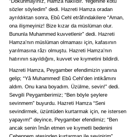
“Dokunmayınız, Hamza haklıdır. Yeğenine kötü
sözler söyledim” dedi. Hazreti Hamza oradan
ayrıldıktan sonra, Ebû Cehl etrâfındakilere “Aman,
ona ilişmeyiniz! Bize kızar da müslüman olur.
Bununla Muhammed kuvvetlenir” dedi. Hazreti
Hamza’nın müslüman olmaması için, kafasının
yarılmasına râzı olmuştu. Hazreti Hamza’nın
hatırının sayıldığını, kuvvet ve kıymetini bildirdi.
Hazreti Hamza, Peygamber efendimizin yanına
gelip; “Yâ Muhammed! Ebû Cehl’den intikâmını
aldım. Onu kana boyadım. Üzülme, sevin!” dedi.
Sevgili Peygamberimiz; “Ben böyle şeylere
sevinmem” buyurdu. Hazreti Hamza “Seni
sevindirmek, üzüntüden kurtarmak için, ne istersen
yapayım!” deyince, Peygamber efendimiz; “Ben
ancak senin îmân etmen ve kıymetli bedenini
Cehennem ateşinden kurtarman ile sevinirim”