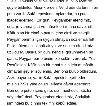
“Delâilü’n-Nübüvve” ve “Me’âricü’n_Nübüvve”de
şöyle bildirildi: Müşriklerden, Velîd adında birinin bir
putu vardı. Safâ tepesinde toplanırlar, bu puta
ibadet ederlerdi. Bir gün, Peygamber efendimiz,
onların yanına gitti ve müşrikleri îmâna dâvet etti.
Kâfir olan bir cinnî o putun içine girdi ve sevgili
Peygamberimiz için uygun olmayan sözler sarfetti.
Fahr-i âlem sallallahü aleyhi ve sellem efendimiz
üzüldüler. Başka bir gün, kendisi görünmeyen bir
şahıs, Peygamber efendimize selâm vererek; “Yâ
Resûlallah! Kâfir olan bir cinnî sizin için münâsib
olmayan şeyler söylemiş. Ben onu bulup öldürdüm.
Arzu buyurup, yarın Safâ tepesini teşrif eder
misiniz? Siz yine onları İslâm’a dâvet edersiniz.
Ben de o putun içine girip, sizi medhedici sözler
söylerim” dedi. Peygamber efendimiz, Abdullah
ismindeki bu cinnin teklifini kabûl ettiler.