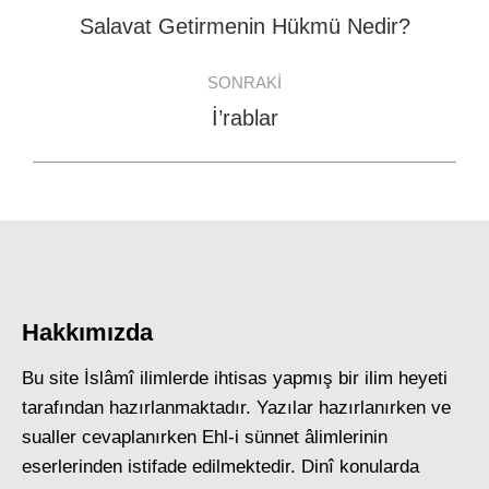
navigation
Salavat Getirmenin Hükmü Nedir?
Previous
post:
SONRAKI
İ’rablar
Next
post:
Hakkımızda
Bu site İslâmî ilimlerde ihtisas yapmış bir ilim heyeti
tarafından hazırlanmaktadır. Yazılar hazırlanırken ve
sualler cevaplanırken Ehl-i sünnet âlimlerinin
eserlerinden istifade edilmektedir. Dinî konularda