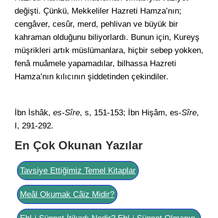
değişti. Çünkü, Mekkeliler Hazreti Hamza’nın;
cengâver, cesûr, merd, pehlivan ve büyük bir
kahraman olduğunu biliyorlardı. Bunun için, Kureyş
müşrikleri artık müslümanlara, hiçbir sebep yokken,
fenâ muâmele yapamadılar, bilhassa Hazreti
Hamza’nın kılıcının şiddetinden çekindiler.
İbn İshâk,
es-Sîre
, s, 151-153; İbn Hişâm, es-
Sîre
,
I, 291-292.
En Çok Okunan Yazılar
Tavsiye Ettiğimiz Temel Kitaplar
Meâl Okumak Câiz Midir?