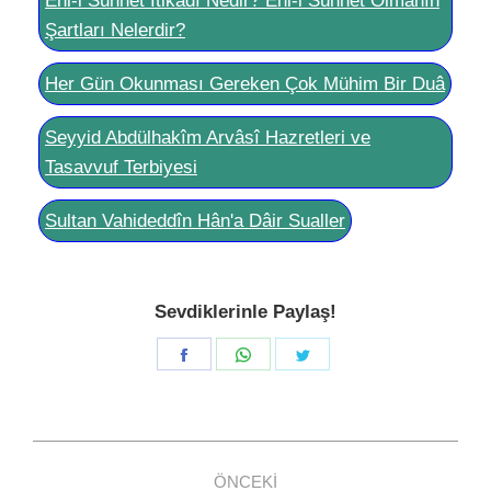
Ehl-i Sünnet İtikadı Nedir? Ehl-i Sünnet Olmanın
Şartları Nelerdir?
Her Gün Okunması Gereken Çok Mühim Bir Duâ
Seyyid Abdülhakîm Arvâsî Hazretleri ve
Tasavvuf Terbiyesi
Sultan Vahideddîn Hân'a Dâir Sualler
Sevdiklerinle Paylaş!
Share
Share
Share
on
on
on
Facebook
WhatsApp
Twitter
Post
ÖNCEKI