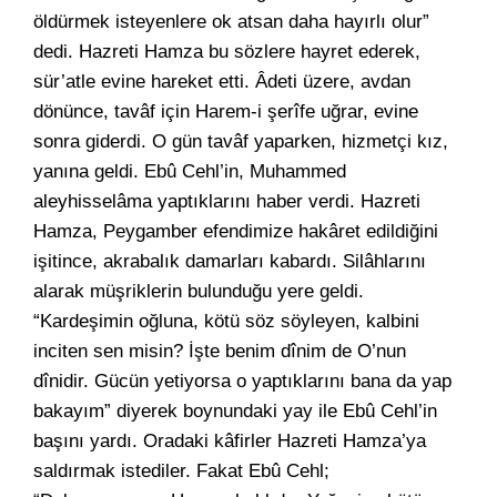
öldürmek isteyenlere ok atsan daha hayırlı olur”
dedi. Hazreti Hamza bu sözlere hayret ederek,
sür’atle evine hareket etti. Âdeti üzere, avdan
dönünce, tavâf için Harem-i şerîfe uğrar, evine
sonra giderdi. O gün tavâf yaparken, hizmetçi kız,
yanına geldi. Ebû Cehl’in, Muhammed
aleyhisselâma yaptıklarını haber verdi. Hazreti
Hamza, Peygamber efendimize hakâret edildiğini
işitince, akrabalık damarları kabardı. Silâhlarını
alarak müşriklerin bulunduğu yere geldi.
“Kardeşimin oğluna, kötü söz söyleyen, kalbini
inciten sen misin? İşte benim dînim de O’nun
dînidir. Gücün yetiyorsa o yaptıklarını bana da yap
bakayım” diyerek boynundaki yay ile Ebû Cehl’in
başını yardı. Oradaki kâfirler Hazreti Hamza’ya
saldırmak istediler. Fakat Ebû Cehl;