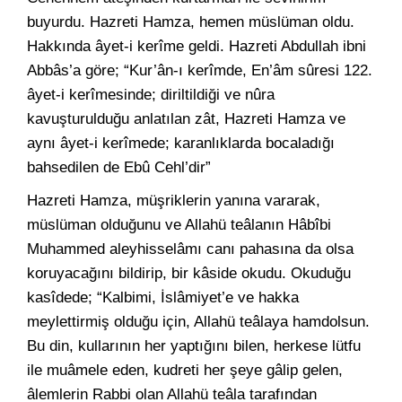
buyurdu. Hazreti Hamza, hemen müslüman oldu.
Hakkında âyet-i kerîme geldi. Hazreti Abdullah ibni
Abbâs’a göre; “Kur’ân-ı kerîmde, En’âm sûresi 122.
âyet-i kerîmesinde; diriltildiği ve nûra
kavuşturulduğu anlatılan zât, Hazreti Hamza ve
aynı âyet-i kerîmede; karanlıklarda bocaladığı
bahsedilen de Ebû Cehl’dir”
Hazreti Hamza, müşriklerin yanına vararak,
müslüman olduğunu ve Allahü teâlanın Hâbîbi
Muhammed aleyhisselâmı canı pahasına da olsa
koruyacağını bildirip, bir kâside okudu. Okuduğu
kasîdede; “Kalbimi, İslâmiyet’e ve hakka
meylettirmiş olduğu için, Allahü teâlaya hamdolsun.
Bu din, kullarının her yaptığını bilen, herkese lütfu
ile muâmele eden, kudreti her şeye gâlip gelen,
âlemlerin Rabbi olan Allahü teâla tarafından