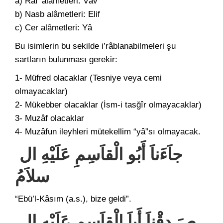
a) Raf’ alâmetleri: Vâv
b) Nasb alâmetleri: Elif
c) Cer alâmetleri: Yâ
Bu isimlerin bu sekilde i’râblanabilmeleri şu
sartların bulunması gerekir:
1- Müfred olacaklar (Tesniye veya cemi
olmayacaklar)
2- Mükebber olacaklar (İsm-i tasğîr olmayacaklar)
3- Muzâf olacaklar
4- Muzâfun ileyhleri mütekellim “yâ”sı olmayacak.
جاَءَناَ أَبُو الْقاَسِمِ عَلَيْهِ ال
سلاَمُ
“Ebü’l-Kâsım (a.s.), bize geldi”.
صَ دقْناَ أَباَ الْقاَسِمِ عَلَيْهِ ال