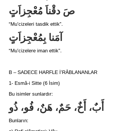
صَ دقْناَ مُعْجِزاَتٍ
“Mu’cizeleri tasdik ettik”.
آمَنا بِمُعْجِزاَتٍ
“Mu’cizelere iman ettik”.
B – SADECE HARFLE İ’RÂBLANANLAR
1- Esmâ-i Sitte (6 İsim)
Bu isimler sunlardır:
أَبٌ، أَخٌ، حَمٌ، هَنٌ، فُو، ذُو
Bunların: