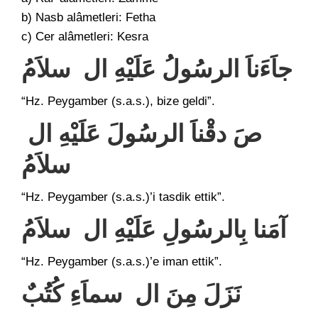
b) Nasb alâmetleri: Fetha
c) Cer alâmetleri: Kesra
جاَءَناَ الرسُولُ عَلَيْهِ ال سلاَمُ
“Hz. Peygamber (s.a.s.), bize geldi”.
صَ دقْناَ الرسُولَ عَلَيْهِ ال
سلاَمُ
“Hz. Peygamber (s.a.s.)’i tasdik ettik”.
آمَنا بِالرسُولِ عَلَيْهِ ال سلاَمُ
“Hz. Peygamber (s.a.s.)’e iman ettik”.
نَزَلَ مِنَ ال سماَءِ كُتُبٌ