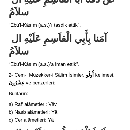
سلاَمُ
“Ebü’l-Kâsım (a.s.)’ı tasdik ettik”.
آمَنا بِأَبِي الْقاَسِمِ عَلَيْهِ ال
سلاَمُ
“Ebü’l-Kâsım (a.s.)’a iman ettik”.
2- Cem-i Müzekker-i Sâlim İsimler,
أُولُو
kelimesi,
عِشْرُونَ
ve benzerleri:
Bunların:
a) Raf’ alâmetleri: Vâv
b) Nasb alâmetleri: Yâ
c) Cer alâmetleri: Yâ