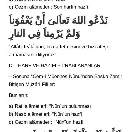
c) Cezm alâmetleri: Son harfin hazfi
نَدْعُو اللهَ تَعاَلىَ أَنْ يَعْفُوَناَ
وَلمَْ يَرْمِناَ فِي النارِ
“Allâh Teâlâ’dan, bizi affetmesini ve bizi ateşe
atmamasını diliyoruz”.
D – HARF VE HAZİFLE İ’RÂBLANANLAR
– Sonuna “Cem-i Müennes Nûnu”ndan Baska Zamir
Bitişen Muzâri Fiiller:
Bunların:
a) Raf’ alâmetleri: “Nûn”un bulunması
b) Nasb alâmetleri: “Nûn”un hazfi
c) Cezm alâmetleri: “Nûn”un hazfi