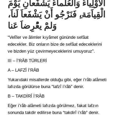
اَلأَوْلِياَءُ وَالْعُلَماَءُ يَشْفَعاَنِ يَوْمَ
الْقِياَمَة،ِ فَنَرْجُو أَنْ يَشْفَعاَ لَناَ،
وَلمَْ يعُْرِضاَ عَنا
“Velîler ve âlimler kıyâmet gününde sefâat
edecekler. Biz onların bize de sefâat edeceklerini
ve bizden yüz çevirmeyeceklerini umuyoruz”.
III – İ’RÂB TÜRLERİ
A – LAFZÎ İ’RÂB
Yukarıdaki misallerde olduğu gibi, eğer i’râb alâmeti
lafızda görülürse buna “lafzî i’râb” denir.
B – TAKDİRÎ İ’RÂB
Eğer i’râb alâmeti lafızda görülmez, fakat lafzın
sonunda takdir edilirse buna “takdirî i’râb” denir.