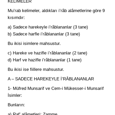
KELİMELER
Mu’rab kelimeler, aldıkları i’râb alâmetlerine göre 9
kısımdır:
a) Sadece harekeyle i’râblananlar (3 tane)
b) Sadece harfle i’râblananlar (3 tane)
Bu ikisi isimlere mahsustur.
c) Hareke ve hazifle i’râblananlar (2 tane)
d) Harf ve hazifle i’râblananlar (1 tane)
Bu ikisi ise fiillere mahsustur.
A – SADECE HAREKEYLE İ’RÂBLANANLAR
1- Müfred Munsarif ve Cem-i Mükesser-i Munsarif
İsimler:
Bunların:
a) Raf’ alâmetleri: Zamme