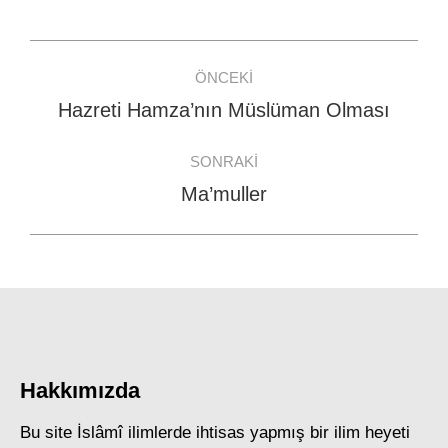
Facebook
WhatsApp
Twitter
Post
ÖNCEKI
navigation
Hazreti Hamza’nın Müslüman Olması
Previous
post:
SONRAKI
Ma’muller
Next
post:
Hakkımızda
Bu site İslâmî ilimlerde ihtisas yapmış bir ilim heyeti