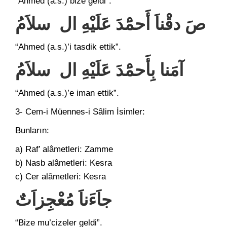
“Ahmed (a.s.) bize geldi”.
صَ دقْناَ أَحمَْدَ عَلَيْهِ ال سلاَمُ
“Ahmed (a.s.)’i tasdik ettik”.
آمَنا بِأَحمَْدَ عَلَيْهِ ال سلاَمُ
“Ahmed (a.s.)’e iman ettik”.
3- Cem-i Müennes-i Sâlim İsimler:
Bunların:
a) Raf’ alâmetleri: Zamme
b) Nasb alâmetleri: Kesra
c) Cer alâmetleri: Kesra
جاَءَناَ مُعْجِزاَتٌ
“Bize mu’cizeler geldi”.