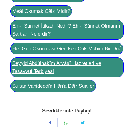
Meâl Okumak Câiz Midir?
Ehl-i Sünnet İtikadı Nedir? Ehl-i Sünnet Olmanın
Şartları Nelerdir?
Her Gün Okunması Gereken Çok Mühim Bir Duâ
Seyyid Abdülhakîm Arvâsî Hazretleri ve
Tasavvuf Terbiyesi
Sultan Vahideddîn Hân'a Dâir Sualler
Sevdiklerinle Paylaş!
Share
Share
Share
on
on
on