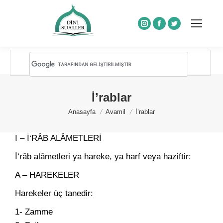
Instagram
Facebook
Twitter
İ’rablar
You are here:
Anasayfa
Avamil
İ’rablar
I – İ‘RÂB ALÂMETLERİ
İ‘râb alâmetleri ya hareke, ya harf veya haziftir:
A – HAREKELER
Harekeler üç tanedir:
1- Zamme