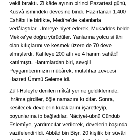
vekil bıraktı. Zilkâde ayının birinci Pazartesi günü,
Kusvâ ismindeki devesine bindi. Hazırlanan 1.400
Eshâbı ile birlikte, Medîne’de kalanlarla
vedâlaştılar. Umreye niyet ederek, Mukaddes belde
Mekke’ye doğru yürüdüler. Yanlarına yolcu silâhı
olan kılıçlarını ve kesmek üzere de 70 deve
almışlardı. Kafileye 200 atlı ve 4 hanım sahâbî
katılmıştı. Hanımlardan biri, sevgili
Peygamberimizin mübârek, mutahhar zevcesi
Hazreti Ümmü Seleme idi.
Zü’l-Huleyfe denilen mîkât yerine geldiklerinde,
ihrâma girdiler, öğle namazını kıldılar. Sonra,
kesilecek develerin kulaklarını işaretleyip,
boyunlarına ip bağladılar. Nâciyet-übnü Cündüb
Eslemîye, yardımcılar verilerek, develerin başında
vazifelendirildi. Abbâd bin Bişr, 20 kişilik bir süvâri