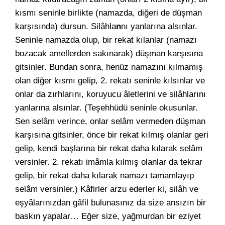
kısmı seninle birlikte (namazda, diğeri de düşman
karşısında) dursun. Silâhla
n
nı yanlarına alsınlar.
Seninle namazda olup, bir rekat kılanlar (namazı
bozacak amellerden sakınarak) düşman karşısına
gitsinler. Bundan sonra, henüz namazını kılmamış
olan diğer kısmı gelip, 2. rekatı seninle kılsınlar ve
onlar da zırhlarını, koruyucu âletlerini ve silâhlarını
yanlarına alsınlar. (Teşehhüdü seninle okusunlar.
Sen selâm verince, onlar selâm vermeden düşman
karşısına gitsinler, önce bir rekat kılmış olanlar geri
gelip, kendi başlarına bir rekat daha kılarak selâm
versinler. 2. rekatı imâmla kılmış olanlar da tekrar
gelip, bir rekat daha kılarak namazı tamamlayıp
selâm versinler.) Kâfirler arzu ederler ki, silâh ve
eşyâlarınızdan gâfil bulunasınız da size ansızın bir
baskın yapalar… Eğer size, yağmurdan bir eziyet