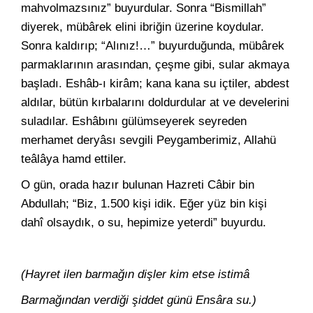
mahvolmazsınız” buyurdular. Sonra “Bismillah”
diyerek, mübârek elini ibriğin üzerine koydular.
Sonra kaldırıp; “Alınız!…” buyurduğunda, mübârek
parmaklarının arasından, çeşme gibi, sular akmaya
başladı. Eshâb-ı kirâm; kana kana su içtiler, abdest
aldılar, bütün kırbalarını doldurdular at ve develerini
suladılar. Eshâbını gülümseyerek seyreden
merhamet deryâsı sevgili Peygamberimiz, Allahü
teâlâya hamd ettiler.
O gün, orada hazır bulunan Hazreti Câbir bin
Abdullah; “Biz, 1.500 kişi idik. Eğer yüz bin kişi
dahî olsaydık, o su, hepimize yeterdi” buyurdu.
(Hayret ilen barmağın dişler kim etse istimâ
Barmağından verdiği şiddet günü Ensâra su.)