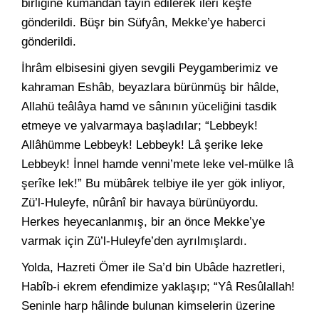
birliğine kumandan tâyin edilerek ileri keşfe
gönderildi. Büşr bin Süfyân, Mekke’ye haberci
gönderildi.
İhrâm elbisesini giyen sevgili Peygamberimiz ve
kahraman Eshâb, beyazlara bürünmüş bir hâlde,
Allahü teâlâya hamd ve sânının yüceliğini tasdik
etmeye ve yalvarmaya başladılar; “Lebbeyk!
Allâhümme Lebbeyk! Lebbeyk! Lâ şerike leke
Lebbeyk! İnnel hamde venni’mete leke vel-mülke lâ
şerîke lek!” Bu mübârek telbiye ile yer gök inliyor,
Zü’l-Huleyfe, nûrânî bir havaya bürünüyordu.
Herkes heyecanlanmış, bir an önce Mekke’ye
varmak için Zü’l-Huleyfe’den ayrılmışlardı.
Yolda, Hazreti Ömer ile Sa’d bin Ubâde hazretleri,
Habîb-i ekrem efendimize yaklaşıp; “Yâ Resûlallah!
Seninle harp hâlinde bulunan kimselerin üzerine