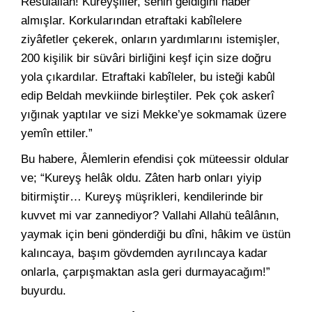
Resûlallah! Kureyşliler, senin geldiğini haber
almışlar. Korkularından etraftaki kabîlelere
ziyâfetler çekerek, onların yardımlarını istemişler,
200 kişilik bir süvâri birliğini keşf için size doğru
yola çıkardılar. Etraftaki kabîleler, bu isteği kabûl
edip Beldah mevkiinde birleştiler. Pek çok askerî
yığınak yaptılar ve sizi Mekke’ye sokmamak üzere
yemîn ettiler.”
Bu habere, Âlemlerin efendisi çok müteessir oldular
ve; “Kureyş helâk oldu. Zâten harb onları yiyip
bitirmiştir… Kureyş müşrikleri, kendilerinde bir
kuvvet mi var zannediyor? Vallahi Allahü teâlânın,
yaymak için beni gönderdiği bu dîni, hâkim ve üstün
kalıncaya, başım gövdemden ayrılıncaya kadar
onlarla, çarpışmaktan asla geri durmayacağım!”
buyurdu.