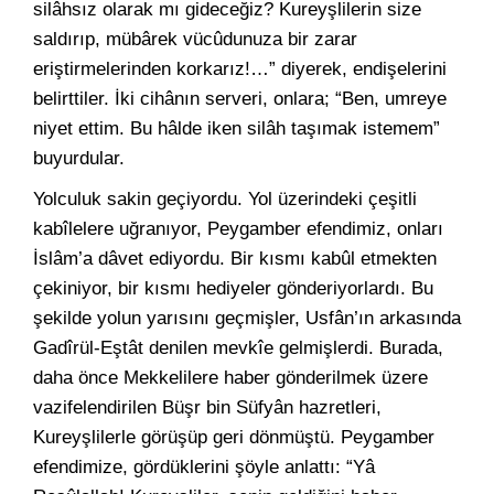
silâhsız olarak mı gideceğiz? Kureyşlilerin size
saldırıp, mübârek vücûdunuza bir zarar
eriştirmelerinden korkarız!…” diyerek, endişelerini
belirttiler. İki cihânın serveri, onlara; “Ben, umreye
niyet ettim. Bu hâlde iken silâh taşımak istemem”
buyurdular.
Yolculuk sakin geçiyordu. Yol üzerindeki çeşitli
kabîlelere uğranıyor, Peygamber efendimiz, onları
İslâm’a dâvet ediyordu. Bir kısmı kabûl etmekten
çekiniyor, bir kısmı hediyeler gönderiyorlardı. Bu
şekilde yolun yarısını geçmişler, Usfân’ın arkasında
Gadîrül-Eştât denilen mevkîe gelmişlerdi. Burada,
daha önce Mekkelilere haber gönderilmek üzere
vazifelendirilen Büşr bin Süfyân hazretleri,
Kureyşlilerle görüşüp geri dönmüştü. Peygamber
efendimize, gördüklerini şöyle anlattı: “Yâ