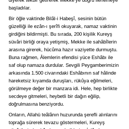
diyerek tekbir getirerek Mekke’ye doğru ilerlemeye
başladılar.
Bir öğle vaktinde Bilâl-i Habeşî, sesinin bütün
güzelliği ile ezân-ı şerîfi okuyarak, namaz vaktinin
girdiğini bildirmişti. Bu sırada, 200 kişilik Kureyş
süvâri birliği oraya yetişmiş, Mekke ile sahâbîlerin
arasına girerek, hücûma hazır vaziyette durmuştu.
Buna rağmen, Âlemlerin efendisi yüce Eshâbı ile
saf olup namaza durdular. Sevgili Peygamberimizin
arkasında 1.500 civarındaki Eshâbının saf hâlinde
hareketsiz kıyamda duruşları, rükûya eğilmeleri,
görülmeye değer bir manzara idi. Hele, hep birlikte
secdeye gitmeleri, heybetli bir dağın eğilip,
doğrulmasına benziyordu.
Onların, Allahü teâlânın huzurunda şerefli alınlarını
toprağa sürerek tevazu göstermeleri, Kureyş