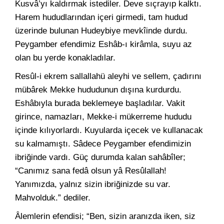
Kusvâ’yı kaldırmak istediler. Deve sıçrayıp kalktı.
Harem hududlarından içeri girmedi, tam hudud
üzerinde bulunan Hudeybiye mevkîinde durdu.
Peygamber efendimiz Eshâb-ı kirâmla, suyu az
olan bu yerde konakladılar.
Resûl-i ekrem sallallahü aleyhi ve sellem, çadırını
mübârek Mekke hududunun dışına kurdurdu.
Eshâbıyla burada beklemeye başladılar. Vakit
girince, namazları, Mekke-i mükerreme hududu
içinde kılıyorlardı. Kuyularda içecek ve kullanacak
su kalmamıştı. Sâdece Peygamber efendimizin
ibriğinde vardı. Güç durumda kalan sahâbîler;
“Canımız sana fedâ olsun yâ Resûlallah!
Yanımızda, yalnız sizin ibriğinizde su var.
Mahvolduk.” dediler.
Âlemlerin efendisi; “Ben, sizin aranızda iken, siz