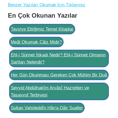
Benzer Yazıları Okumak İçin Tıklayınız
En Çok Okunan Yazılar
Tavsiye Ettiğimiz Temel Kitaplar
Meâl Okumak Câiz Midir?
Ehl-i Sünnet İtikadı Nedir? Ehl-i Sünnet Olmanın
Şartları Nelerdir?
Her Gün Okunması Gereken Çok Mühim Bir Duâ
Seyyid Abdülhakîm Arvâsî Hazretleri ve
Tasavvuf Terbiyesi
Sultan Vahideddîn Hân'a Dâir Sualler