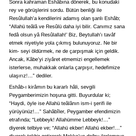
Sonra kahraman Eshâbına dönerek, bu konudaki
rey ve görüşlerini sordu. Bütün benliği ile
Resûlullah’a kendilerini adamış olan şanlı Eshâb;
“Allahü teâlâ ve Resûlü daha iyi bilir. Canımız sana
fedâ olsun yâ Resûlallah!’ Biz, Beytullah’ı tavâf
etmek niyetiyle yola çıkmış bulunuyoruz. Ne bir
kim- seyi öldürmek, ne de çarpışmak için geldik.
Ancak, Kâbe’yi ziyâret etmemizi engellemek
isterlerse, muhakkak onlarla çarpışır, hedefimize
ulaşırız!…” dediler.
Eshâb-ı kirâmın bu kararlı hâli, sevgili
Peygamberimizin hoşuna gitti. Buyurdular ki;
“Haydi, öyle ise Allahü teâlânın ism-i şerifi ile
yürüyünüz!…” Sahâbîler, Peygamber efendimizin
etrafında; “Lebbeyk! Allahümme Lebbeyk!…”
diyerek telbiye ve; “Allahü ekber! Allahü ekber!…”