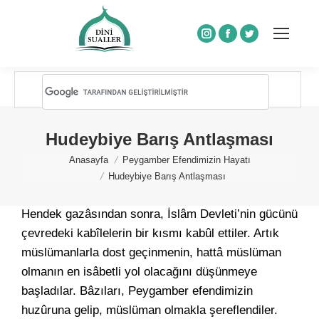
Instagram
Facebook
Twitter
Hudeybiye Barış Antlaşması
You are here:
Anasayfa
Peygamber Efendimizin Hayatı
Hudeybiye Barış Antlaşması
Hendek gazâsından sonra, İslâm Devleti’nin gücünü
çevredeki kabîlelerin bir kısmı kabûl ettiler. Artık
müslümanlarla dost geçinmenin, hattâ müslüman
olmanın en isâbetli yol olacağını düşünmeye
başladılar. Bâzıları, Peygamber efendimizin
huzûruna gelip, müslüman olmakla şereflendiler.