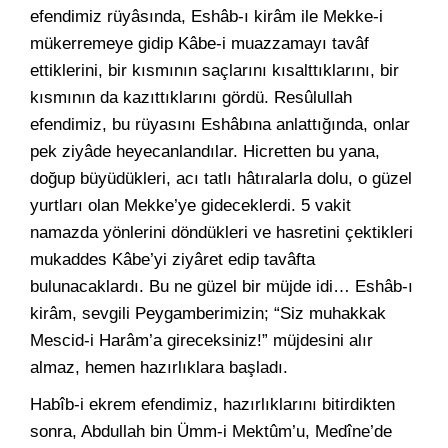
efendimiz rüyâsında, Eshâb-ı kirâm ile Mekke-i
mükerremeye gidip Kâbe-i muazzamayı tavâf
ettiklerini, bir kısmının saçlarını kısalttıklarını, bir
kısmının da kazıttıklarını gördü. Resûlullah
efendimiz, bu rüyasını Eshâbına anlattığında, onlar
pek ziyâde heyecanlandılar. Hicretten bu yana,
doğup büyüdükleri, acı tatlı hâtıralarla dolu, o güzel
yurtları olan Mekke’ye gideceklerdi. 5 vakit
namazda yönlerini döndükleri ve hasretini çektikleri
mukaddes Kâbe’yi ziyâret edip tavâfta
bulunacaklardı. Bu ne güzel bir müjde idi… Eshâb-ı
kirâm, sevgili Peygamberimizin; “Siz muhakkak
Mescid-i Harâm’a gireceksiniz!” müjdesini alır
almaz, hemen hazırlıklara başladı.
Habîb-i ekrem efendimiz, hazırlıklarını bitirdikten
sonra, Abdullah bin Ümm-i Mektûm’u, Medîne’de