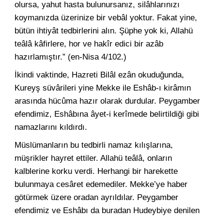
olursa, yahut hasta bulunursanız, silâhlarınızı
koymanızda üzerinize bir vebâl yoktur. Fakat yine,
bütün ihtiyât tedbirlerini alın. Şüphe yok ki, Allahü
teâlâ kâfirlere, hor ve hakîr edici bir azâb
hazırlamıştır.” (en-Nisa 4/102.)
İkindi vaktinde, Hazreti Bilâl ezân okuduğunda,
Kureyş süvârileri yine Mekke ile Eshâb-ı kirâmın
arasında hücûma hazır olarak durdular. Peygamber
efendimiz, Eshâbına âyet-i kerîmede belirtildiği gibi
namazlarını kıldırdı.
Müslümanların bu tedbirli namaz kılışlarına,
müşrikler hayret ettiler. Allahü teâlâ, onların
kalblerine korku verdi. Herhangi bir harekette
bulunmaya cesâret edemediler. Mekke’ye haber
götürmek üzere oradan ayrıldılar. Peygamber
efendimiz ve Eshâbı da buradan Hudeybiye denilen