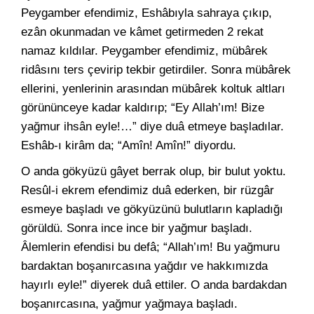
Peygamber efendimiz, Eshâbıyla sahraya çıkıp,
ezân okunmadan ve kâmet getirmeden 2 rekat
namaz kıldılar. Peygamber efendimiz, mübârek
ridâsını ters çevirip tekbir getirdiler. Sonra mübârek
ellerini, yenlerinin arasından mübârek koltuk altları
görününceye kadar kaldırıp; “Ey Allah’ım! Bize
yağmur ihsân eyle!…” diye duâ etmeye başladılar.
Eshâb-ı kirâm da; “Amîn! Amîn!” diyordu.
O anda gökyüzü gâyet berrak olup, bir bulut yoktu.
Resûl-i ekrem efendimiz duâ ederken, bir rüzgâr
esmeye başladı ve gökyüzünü bulutların kapladığı
görüldü. Sonra ince ince bir yağmur başladı.
Âlemlerin efendisi bu defâ; “Allah’ım! Bu yağmuru
bardaktan boşanırcasına yağdır ve hakkımızda
hayırlı eyle!” diyerek duâ ettiler. O anda bardakdan
boşanırcasına, yağmur yağmaya başladı.