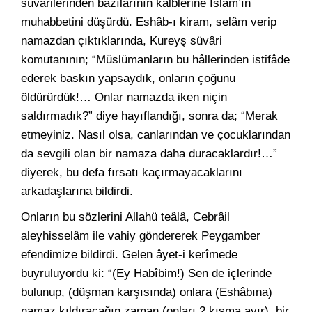
süvârilerinden bâzılarının kalblerine İslâm’ın
muhabbetini düşürdü. Eshâb-ı kiram, selâm verip
namazdan çıktıklarında, Kureyş süvâri
komutanının; “Müslümanların bu hâllerinden istifâde
ederek baskın yapsaydık, onların çoğunu
öldürürdük!… Onlar namazda iken niçin
saldırmadık?” diye hayıflandığı, sonra da; “Merak
etmeyiniz. Nasıl olsa, canlarından ve çocuklarından
da sevgili olan bir namaza daha duracaklardır!…”
diyerek, bu defa fırsatı kaçırmayacaklarını
arkadaşlarına bildirdi.
Onların bu sözlerini Allahü teâlâ, Cebrâil
aleyhisselâm ile vahiy göndererek Peygamber
efendimize bildirdi. Gelen âyet-i kerîmede
buyruluyordu ki: “(Ey Habîbim!) Sen de içlerinde
bulunup, (düşman karşısında) onlara (Eshâbına)
namaz kıldıracağın zaman (onları 2 kısma ayır), bir