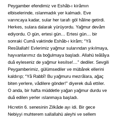
Peygamber efendimiz ve Eshâb-ı kirâmın
elbiselerinde, ıslanmadık yer kalmadı. Eve
varıncaya kadar, sular her tarafı göl hâline getirdi.
Herkes, sulara dalarak yürüyordu. Yağmur devâm
ediyordu. O gün, ertesi gün… Ertesi gün… bir
sonraki Cumâ vaktinde Eshâb-ı kirâm; “Yâ
Resûlallah! Evlerimiz yağmur sularından yıkılmaya,
hayvanlarımız da boğulmaya başladı. Allahü teâlâya
duâ eyleseniz de yağmur kesilse!…” dediler. Sevgili
Peygamberimiz, gülümsediler ve mübârek ellerini
kaldırıp; “Yâ Rabbî! Bu yağmuru mezrâlara, ağaç
biten yerlere, vâdilere gönder!” diyerek duâ ettiler.
O anda, bir hafta müddetle yağan yağmur durdu ve
duâ edilen yerler ıslanmaya başladı.
Hicretin 6. senesinin Zilkâde ayı idi. Bir gece
Nebiyyi muhterem sallallahü aleyhi ve sellem