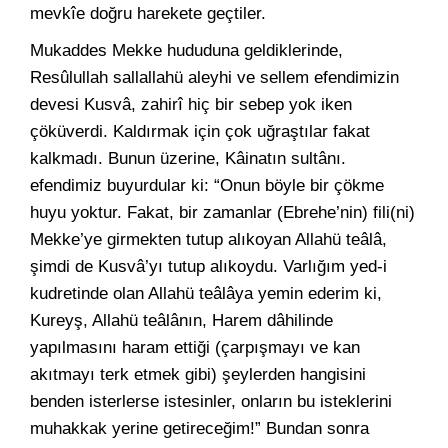
mevkîe doğru harekete geçtiler.
Mukaddes Mekke hududuna geldiklerinde,
Resûlullah sallallahü aleyhi ve sellem efendimizin
devesi Kusvâ, zahirî hiç bir sebep yok iken
çöküverdi. Kaldırmak için çok uğraştılar fakat
kalkmadı. Bunun üzerine, Kâinatın sultânı.
efendimiz buyurdular ki: “Onun böyle bir çökme
huyu yoktur. Fakat, bir zamanlar (Ebrehe’nin) fili(ni)
Mekke’ye girmekten tutup alıkoyan Allahü teâlâ,
şimdi de Kusvâ’yı tutup alıkoydu. Varlığım yed-i
kudretinde olan Allahü teâlâya yemin ederim ki,
Kureyş, Allahü teâlânın, Harem dâhilinde
yapılmasını haram ettiği (çarpışmayı ve kan
akıtmayı terk etmek gibi) şeylerden hangisini
benden isterlerse istesinler, onların bu isteklerini
muhakkak yerine getireceğim!” Bundan sonra