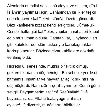
Âlemlerin efendisi sallallahü aleyhi ve sellem, dîn-i
İslâm’ın yayılması için, Eshâbından birlikler teşkil
ederek, çevre kabîleleri İslâm’a dâvete gönderdi.
Bâzı kabîlelere bizzat kendileri gittiler. Dûmet-ül-
Cendel halkı gibi kabîleler, yapılan nasîhatleri kabul
edip müslüman oldular. Gatafanlılar, Lihyânoğulları
gibi kabîleler de İslâm askeriyle karşılaşmaktan
korkup kaçtılar. Böylece civar kabîlelere gözdağı
verilmiş oldu.
Hicretin 6. senesinde, müthiş bir kıtlık olmuş,
gökten tek damla düşmemişti. Bu sebeple yerde ot
bitmemiş, insanlar ve hayvanlar açlık sıkıntısına
düşmüşlerdi. Ramazân-ı şerîf ayının bir Cumâ günü
sevgili Peygamberimize; “Yâ Resûlallah! Duâ
buyursanız da, Allahü teâlâ yağmur ihsân
eylese!…” diyerek, murâdlarını bildirdiler.