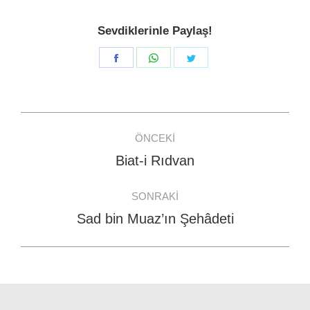
Sevdiklerinle Paylaş!
Share
Share
Share
on
on
on
Facebook
WhatsApp
Twitter
Post
ÖNCEKI
navigation
Biat-i Rıdvan
Previous
post:
SONRAKI
Sad bin Muaz’ın Şehâdeti
Next
post: