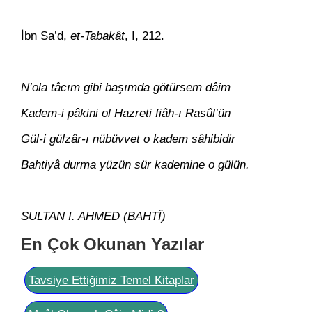
İbn Sa’d,
et-Tabakât
, I, 212.
N’ola tâcım gibi başımda götürsem dâim
Kadem-i pâkini ol Hazreti fiâh-ı Rasûl’ün
Gül-i gülzâr-ı nübüvvet o kadem sâhibidir
Bahtiyâ durma yüzün sür kademine o gülün.
SULTAN I. AHMED (BAHTÎ)
En Çok Okunan Yazılar
Tavsiye Ettiğimiz Temel Kitaplar