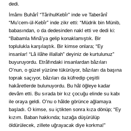
dedi.
İmâmı Buhârî “TârihulKebîr” inde ve Taberânî
“Mu’cem-ül-Kebîr” inde zikr etti: “Müdrik bin Münib,
babasından, o da dedesinden nakl etti ve dedi ki:
“Babamla Minâ’ya gelip konaklamıştık. Bir
toplulukla karşılaştık. Bir kimse onlara; “Ey
insanlar! “Lâ ilâhe illallah” deyiniz de kurtulunuz”
buyuruyordu. Etrâfındaki insanlardan bâzıları
O’nun, o güzel yüzüne tükürüyor, bâzıları da başına
toprak saçıyor, bâzıları da küfredip çeşitli
hakâretlerde bulunuyordu. Bu hâl öğleye kadar
devâm etti. Bu sırada bir kız çocuğu elinde su kabı
ile oraya geldi. O’nu o hâlde görünce ağlamaya
başladı. O kimse, su içtikten sonra kıza dönüp; “Ey
kızım. Baban hakkında; tuzağa düşürülüp
öldürülecek, zillete uğrayacak diye korkma!”