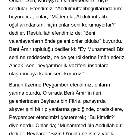
Onlar; “Sen, Kureyş’ten kimlerdensin?” diye
sordular. Efendimiz: “Abdülmuttaliboğullarındanım”
buyurunca, onlar; “Mâdem ki, Abdülmuttalib
oğullarındansın, niçin onlar seni korumuyorlar?”
dediler. Resûlullah efendimiz de; “Beni
yalanlayanların önde geleni onlar oldular” buyurdu.
Benî Âmir topluluğu dediler ki: “Ey Muhammed! Biz
seni ne reddederiz, ne de getirdiklerine îmân ederiz.
Ancak, sen, peygamberlik vazifeni insanlara
ulaştınncaya kadar seni koruruz.”
Bunun üzerine Peygamber efendimiz, onların
yanına oturdu. O sırada Benî Âmir’in ileri
gelenlerinden Beyhara bin Fâris, panayırda
alışverişini bitirip yanlarına geldiğinde, oradakilere,
Peygamber efendimizi göstererek; “Bu kimdir?”
diye sordu. Onlar da; “Muhammed bin Abdullah’dır”
dediler. Beyhara; “Sizin O’nunla ne işiniz var ki,