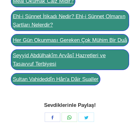
Meâl Okumak Câiz Midir?
Ehl-i Sünnet İtikadı Nedir? Ehl-i Sünnet Olmanın
Şartları Nelerdir?
Her Gün Okunması Gereken Çok Mühim Bir Duâ
Seyyid Abdülhakîm Arvâsî Hazretleri ve
Tasavvuf Terbiyesi
Sultan Vahideddîn Hân'a Dâir Sualler
Sevdiklerinle Paylaş!
Share
Share
Share
on
on
on
Facebook
WhatsApp
Twitter