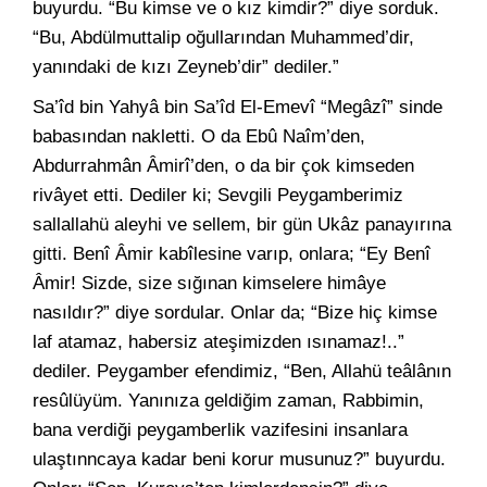
buyurdu. “Bu kimse ve o kız kimdir?” diye sorduk.
“Bu, Abdülmuttalip oğullarından Muhammed’dir,
yanındaki de kızı Zeyneb’dir” dediler.”
Sa’îd bin Yahyâ bin Sa’îd El-Emevî “Megâzî” sinde
babasından nakletti. O da Ebû Naîm’den,
Abdurrahmân Âmirî’den, o da bir çok kimseden
rivâyet etti. Dediler ki; Sevgili Peygamberimiz
sallallahü aleyhi ve sellem, bir gün Ukâz panayırına
gitti. Benî Âmir kabîlesine varıp, onlara; “Ey Benî
Âmir! Sizde, size sığınan kimselere himâye
nasıldır?” diye sordular. Onlar da; “Bize hiç kimse
laf atamaz, habersiz ateşimizden ısınamaz!..”
dediler. Peygamber efendimiz, “Ben, Allahü teâlânın
resûlüyüm. Yanınıza geldiğim zaman, Rabbimin,
bana verdiği peygamberlik vazifesini insanlara
ulaştınncaya kadar beni korur musunuz?” buyurdu.