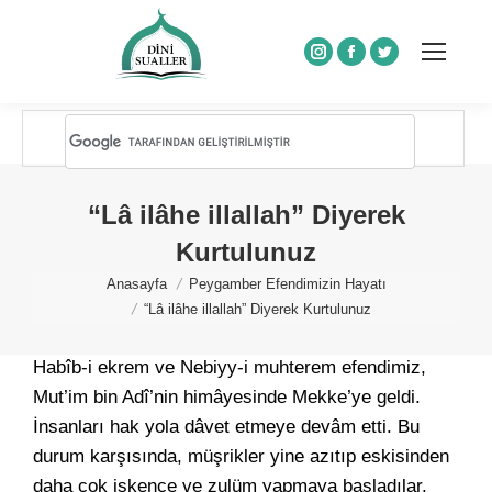
Instagram
Facebook
Twitter
“Lâ ilâhe illallah” Diyerek
Kurtulunuz
You are here:
Anasayfa
Peygamber Efendimizin Hayatı
“Lâ ilâhe illallah” Diyerek Kurtulunuz
Habîb-i ekrem ve Nebiyy-i muhterem efendimiz,
Mut’im bin Adî’nin himâyesinde Mekke’ye geldi.
İnsanları hak yola dâvet etmeye devâm etti. Bu
durum karşısında, müşrikler yine azıtıp eskisinden
daha çok işkence ve zulüm yapmaya başladılar.