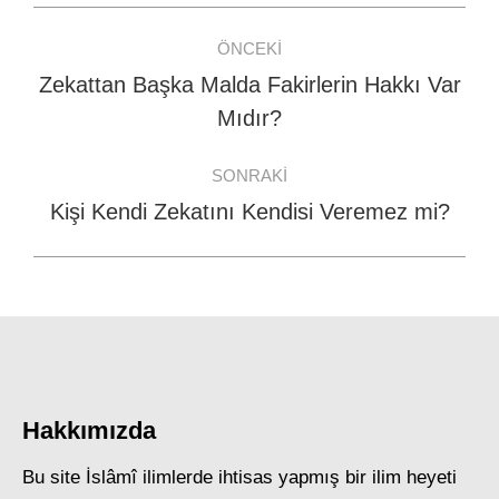
Post
ÖNCEKI
navigation
Zekattan Başka Malda Fakirlerin Hakkı Var
Previous
Mıdır?
post:
SONRAKI
Kişi Kendi Zekatını Kendisi Veremez mi?
Next
post:
Hakkımızda
Bu site İslâmî ilimlerde ihtisas yapmış bir ilim heyeti