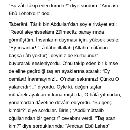
“Bu zâtı tâkip eden kimdir?” diye sordum. “Amcası
Ebû Leheb’dir” dedi.
Taberânî, Târık bin Abdullah’dan şöyle rivâyet etti:
“Resûl aleyhisselâmı Zülmecâz panayırında
görmüştüm. İnsanların duyması için, yüksek sesle;
“Ey insanlar! “Lâ ilâhe illallah (Allahü teâlâdan
başka ilâh yoktur)” deyiniz de kurtulunuz”
buyurarak sesleniyordu. O’nu takip eden bir kimse
de eline geçirdiği taşları ayaklarına atarak; “Ey
cemâat! İnanmayınız!.. O’ndan sakınınız! Çünkü O
yalancıdır!..” diyordu. Öyle ki, değen taşlar
mübârek ayaklarını kanatmıştı da, O hâlâ yılmadan,
yorulmadan dâvetine devâm ediyordu. “Bu genç
kimdir?” diye sordular. Birisi; “Abdülmüttalib
oğullarından bir gençtir” cevabını verdi. “Taş atan
kim?” diye sorduklarında; “Amcası Ebû Leheb”