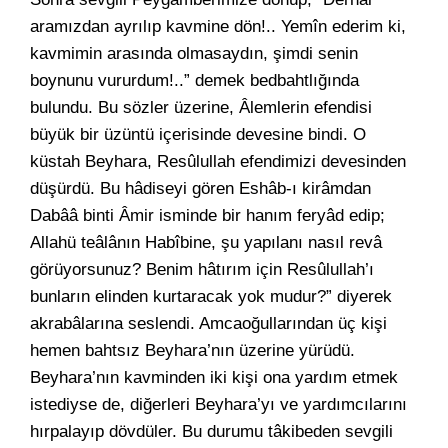
aramızdan ayrılıp kavmine dön!.. Yemîn ederim ki,
kavmimin arasında olmasaydın, şimdi senin
boynunu vururdum!..” demek bedbahtlığında
bulundu. Bu sözler üzerine, Âlemlerin efendisi
büyük bir üzüntü içerisinde devesine bindi. O
küstah Beyhara, Resûlullah efendimizi devesinden
düşürdü. Bu hâdiseyi gören Eshâb-ı kirâmdan
Dabââ binti Âmir isminde bir hanım feryâd edip;
Allahü teâlânın Habîbine, şu yapılanı nasıl revâ
görüyorsunuz? Benim hâtırım için Resûlullah’ı
bunların elinden kurtaracak yok mudur?” diyerek
akrabâlarına seslendi. Amcaoğullarından üç kişi
hemen bahtsız Beyhara’nın üzerine yürüdü.
Beyhara’nın kavminden iki kişi ona yardım etmek
istediyse de, diğerleri Beyhara’yı ve yardımcılarını
hırpalayıp dövdüler. Bu durumu tâkibeden sevgili