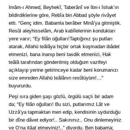
İmâm-ı Ahmed, Beyhekî, Taberânî ve İbn-i İshak’ın
bildirdiklerine göre, Rebîa bin Abbad şöyle rivâyet
etti. “Genç idim. Babamla berâber Minâ’ya gitmiştik.
Resûl aleyhisselâm, Arab kabîlelerinin kondukları
yere varır; “Ey filân oğulları!Taptığınız şu putları
atarak, Allahü teâlâya hiçbir ortak koşmadan ibâdet
etmenizi, bana inanıp beni tasdik etmenizi, Hak
teâlâ tarafından gönderilmiş olduğum vazifeyi
açıklayıp yerine getirinceye kadar beni korumanızı
size emreden Allahü teâlânın resûlüyüm!…”
buyururdu.
Peşi sıra giden şaşı gözlü, örgülü saçlı bir adam
da; “Ey filân oğulları! Bu sizi, putlarımız Lât ve
Uzzâ’ya tapmaktan men edip, kendisinin uydurduğu
bir dîne dâvet ediyor!.. Sakınınız.. Onu dinlemeyiniz
ve O’na itâat etmeyiniz!..” diyordu. Ben babama;