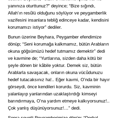
yanınıza oturttunuz?” deyince; “Bize sığındı,
Allah’ın resûlü olduğunu söylüyor ve peygamberlik
vazifesini insanlara tebliğ edinceye kadar, kendisini
korumamızı istiyor” dediler.
Bunun üzerine Beyhara, Peygamber efendimize
dönüp; “Seni korumağa kalkmamız, bütün Arabların
okuna göğsümüzü hedef tutmamız demektir” dedi
ve kavmine de; “Yurtlarına, sizden daha kötü bir
şeyle dönen bir kâbile yoktur. Demek siz, bütün
Arablarla savaşacak, onların okuna vücûdunuzu
hedef tutacaksınız ha!.. Eğer kavmi, O’nda bir hayır
görseydi, önce kendileri korurdu. Siz, kavminin
yalanlayıp yanlarından uzaklaştırdığı kimseyi
barındırmaya, O’na yardım etmeye kalkıyorsunuz!..
Çok yanlış düşünüyorsunuz!…” dedi.
Sonra sevgili Peygamberimize dönüp; “Derhal