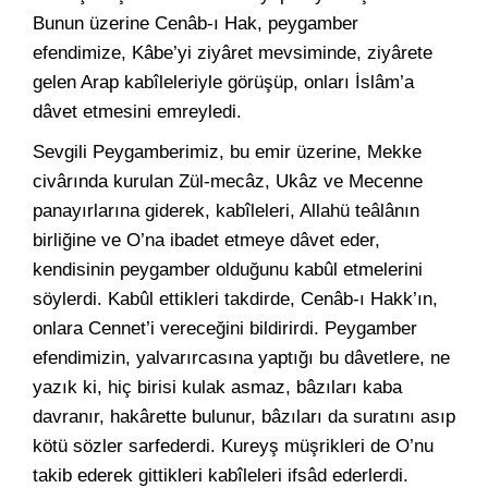
Bunun üzerine Cenâb-ı Hak, peygamber
efendimize, Kâbe’yi ziyâret mevsiminde, ziyârete
gelen Arap kabîleleriyle görüşüp, onları İslâm’a
dâvet etmesini emreyledi.
Sevgili Peygamberimiz, bu emir üzerine, Mekke
civârında kurulan Zül-mecâz, Ukâz ve Mecenne
panayırlarına giderek, kabîleleri, Allahü teâlânın
birliğine ve O’na ibadet etmeye dâvet eder,
kendisinin peygamber olduğunu kabûl etmelerini
söylerdi. Kabûl ettikleri takdirde, Cenâb-ı Hakk’ın,
onlara Cennet’i vereceğini bildirirdi. Peygamber
efendimizin, yalvarırcasına yaptığı bu dâvetlere, ne
yazık ki, hiç birisi kulak asmaz, bâzıları kaba
davranır, hakârette bulunur, bâzıları da suratını asıp
kötü sözler sarfederdi. Kureyş müşrikleri de O’nu
takib ederek gittikleri kabîleleri ifsâd ederlerdi.