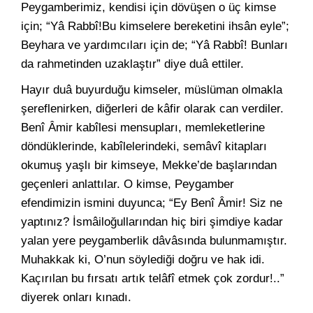
Peygamberimiz, kendisi için dövüşen o üç kimse
için; “Yâ Rabbî!Bu kimselere bereketini ihsân eyle”;
Beyhara ve yardımcıları için de; “Yâ Rabbî! Bunları
da rahmetinden uzaklaştır” diye duâ ettiler.
Hayır duâ buyurduğu kimseler, müslüman olmakla
şereflenirken, diğerleri de kâfir olarak can verdiler.
Benî Âmir kabîlesi mensupları, memleketlerine
döndüklerinde, kabîlelerindeki, semâvî kitapları
okumuş yaşlı bir kimseye, Mekke’de başlarından
geçenleri anlattılar. O kimse, Peygamber
efendimizin ismini duyunca; “Ey Benî Âmir! Siz ne
yaptınız? İsmâiloğullarından hiç biri şimdiye kadar
yalan yere peygamberlik dâvâsında bulunmamıştır.
Muhakkak ki, O’nun söylediği doğru ve hak idi.
Kaçırılan bu fırsatı artık telâfî etmek çok zordur!..”
diyerek onları kınadı.