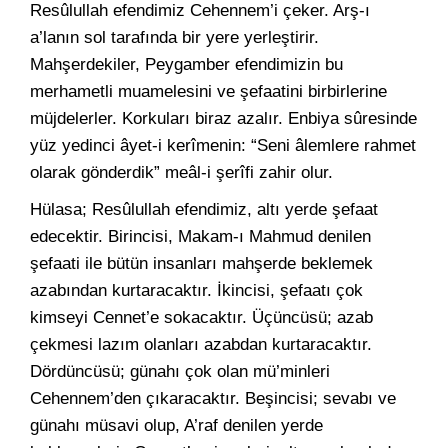
Resûlullah efendimiz Cehennem’i çeker. Arş-ı
a’lanın sol tarafında bir yere yerleştirir.
Mahşerdekiler, Peygamber efendimizin bu
merhametli muamelesini ve şefaatini birbirlerine
müjdelerler. Korkuları biraz azalır. Enbiya sûresinde
yüz yedinci âyet-i kerîmenin: “Seni âlemlere rahmet
olarak gönderdik” meâl-i şerîfi zahir olur.
Hülasa; Resûlullah efendimiz, altı yerde şefaat
edecektir. Birincisi, Makam-ı Mahmud denilen
şefaati ile bütün insanları mahşerde beklemek
azabından kurtaracaktır. İkincisi, şefaatı çok
kimseyi Cennet’e sokacaktır. Üçüncüsü; azab
çekmesi lazım olanları azabdan kurtaracaktır.
Dördüncüsü; günahı çok olan mü’minleri
Cehennem’den çıkaracaktır. Beşincisi; sevabı ve
günahı müsavi olup, A’raf denilen yerde