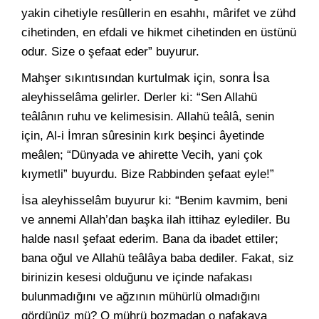
yakin cihetiyle resûllerin en esahhı, mârifet ve zühd
cihetinden, en efdali ve hikmet cihetinden en üstünü
odur. Size o şefaat eder” buyurur.
Mahşer sıkıntısından kurtulmak için, sonra İsa
aleyhisselâma gelirler. Derler ki: “Sen Allahü
teâlânın ruhu ve kelimesisin. Allahü teâlâ, senin
için, Al-i İmran sûresinin kırk beşinci âyetinde
meâlen; “Dünyada ve ahirette Vecih, yani çok
kıymetli” buyurdu. Bize Rabbinden şefaat eyle!”
İsa aleyhisselâm buyurur ki: “Benim kavmim, beni
ve annemi Allah’dan başka ilah ittihaz eylediler. Bu
halde nasıl şefaat ederim. Bana da ibadet ettiler;
bana oğul ve Allahü teâlâya baba dediler. Fakat, siz
birinizin kesesi olduğunu ve içinde nafakası
bulunmadığını ve ağzının mühürlü olmadığını
gördünüz mü? O mührü bozmadan o nafakaya