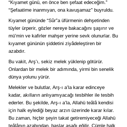
“Kıyamet günü, en önce ben şefaat edeceğim.”
“Şefaatime inanmıyan, ona kavuşamaz” buyruldu.
Kıyamet gününde “Sûr”a üfürmenin dehşetinden
tüyler ürperir, gözler nereye bakacağını şaşırır ve
mü’min ve kafirler mahşer yerine sevk olunurlar. Bu
kıyamet gününün şiddetini ziyâdeleştiren bir
azabdır.
Bu vakit, Arş’ı, sekiz melek yüklenip götürür.
Onlardan bir melek bir adımında, yirmi bin senelik
dünya yolunu yürür.
Melekler ve bulutlar, Arş-ı a’la karar edinceye
kadar, akılların anlıyamıyacağı tesbihler ile tesbih
ederler. Bu şekilde, Arş-ı a’la, Allahü teâlâ kendisi
için halk eylediği beyaz arzın üzerinde karar kılar.
Bu zaman, hiçbir şeyin takat getiremiyeceği Allahü
teâlânın azabından, başlar aşağı eğilir. Cümle halk