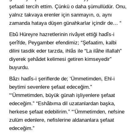
şefaati tercih ettim. Çünkü o daha şümullüdür. Onu,
yalnız takvaya erenler için sanmayın, o, aynı
zamanda hataya düşen günahkarlar içindir de… “
Ebû Hüreyre hazretlerinin rivâyet ettiği hadîs-i
şerîfde, Peygamber efendimiz; “Şefaatim, kalbi
dilini tasdik eder tarzda, ihlâs ile “La ilâhe illallah”
diyerek şehâdet kelimesi getiren kimseyedir”
buyurdu.
Bâzı hadîs-i şeriflerde de; ‘Ümmetimden, Ehl-i
beytimi sevenlere şefaat edeceğim.”
“‘Ümmetimden, büyük günah işliyenlere şefaat
edeceğim.” “Eshâbıma dil uzatanlardan başka,
herkese şefaat edebilirim.” “‘Ümmetimden, nefsine
zulüm edenlere, nefislerine aldananlara şefaat
edeceğim.”