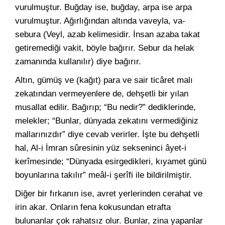
vurulmuştur. Buğday ise, buğday, arpa ise arpa
vurulmuştur. Ağırlığından altında vaveyla, va-
sebura (Veyl, azab kelimesidir. İnsan azaba takat
getiremediği vakit, böyle bağırır. Sebur da helak
zamanında kullanılır) diye bağırır.
Altın, gümüş ve (kağıt) para ve sair ticâret malı
zekatından vermeyenlere de, dehşetli bir yılan
musallat edilir. Bağırıp; “Bu nedir?” dediklerinde,
melekler; “Bunlar, dünyada zekatını vermediğiniz
mallarınızdır” diye cevab verirler. İşte bu dehşetli
hal, Al-i İmran sûresinin yüz sekseninci âyet-i
kerîmesinde; “Dünyada esirgedikleri, kıyamet günü
boyunlarına takılır” meâl-i şerîfi ile bildirilmiştir.
Diğer bir fırkanın ise, avret yerlerinden cerahat ve
irin akar. Onların fena kokusundan etrafta
bulunanlar çok rahatsız olur. Bunlar, zina yapanlar