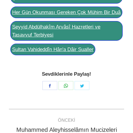
Her Gün Okunması Gereken Çok Mühim Bir Duâ
Seyyid Abdülhakîm Arvâsî Hazretleri ve
Tasavvuf Terbiyesi
Sultan Vahideddîn Hân'a Dâir Sualler
Sevdiklerinle Paylaş!
Share
Share
Share
on
on
on
Facebook
WhatsApp
Twitter
Post
ÖNCEKI
navigation
Muhammed Aleyhisselâmın Mucizeleri
Previous