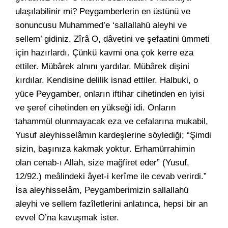
ulaşılabilinir mi? Peygamberlerin en üstünü ve
sonuncusu Muhammed’e ‘sallallahü aleyhi ve
sellem’ gidiniz. Zîrâ O, dâvetini ve şefaatini ümmeti
için hazırlardı. Çünkü kavmi ona çok kerre eza
ettiler. Mübârek alnını yardılar. Mübârek dişini
kırdılar. Kendisine delilik isnad ettiler. Halbuki, o
yüce Peygamber, onların iftihar cihetinden en iyisi
ve şeref cihetinden en yükseği idi. Onların
tahammül olunmayacak eza ve cefalarına mukabil,
Yusuf aleyhisselâmın kardeşlerine söylediği; “Şimdi
sizin, başınıza kakmak yoktur. Erhamürrahimin
olan cenab-ı Allah, size mağfiret eder” (Yusuf,
12/92.) meâlindeki âyet-i kerîme ile cevab verirdi.”
İsa aleyhisselâm, Peygamberimizin sallallahü
aleyhi ve sellem fazîletlerini anlatınca, hepsi bir an
evvel O’na kavuşmak ister.