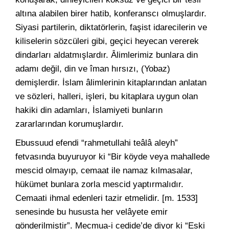
altına alabilen birer hatib, konferanscı olmuşlardır.
Siyasi partilerin, diktatörlerin, faşist idarecilerin ve
kiliselerin sözcüleri gibi, geçici heyecan vererek
dindarları aldatmışlardır. Âlimlerimiz bunlara din
adamı değil, din ve îman hırsızı, (Yobaz)
demişlerdir. İslam âlimlerinin kitaplarından anlatan
ve sözleri, halleri, işleri, bu kitaplara uygun olan
hakiki din adamları, İslamiyeti bunların
zararlarından korumuşlardır.
Ebussuud efendi “rahmetullahi teâlâ aleyh”
fetvasında buyuruyor ki “Bir köyde veya mahallede
mescid olmayıp, cemaat ile namaz kılmasalar,
hükümet bunlara zorla mescid yaptırmalıdır.
Cemaati ihmal edenleri tazir etmelidir. [m. 1533]
senesinde bu hususta her velâyete emir
gönderilmiştir”. Mecmua-i cedide’de diyor ki “Eski