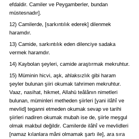
efdaldir. Camiler ve Peygamberler, bundan
müstesnadır].
12) Camilerde, [sarkıntılık ederek] dilenmek
haramdır.
13) Camide, sarkıntılık eden dilenciye sadaka
vermek haramdır.
14) Kaybolan şeyleri, camide araştırmak mekruhtur.
15) Müminin hicvi, aşk, ahlaksızlık gibi haram
şeyler bulunan şiiri okumak tahrimen mekruhtur.
Vaaz, nasihat, hikmet, Allahü teâlânın nimetleri
bulunan, müminleri metheden şiirleri [yani ilâhî ve
mevlid] teganni etmeden okumak sevap ve tarihi
şiirleri nadiren okumak mubah ise de, şiirle meşgul
olmak makbul değildir. Camilerde ilâhî ve mevlidleri
[namaz kılanlara mâni olmamak şartı ile], ara sıra