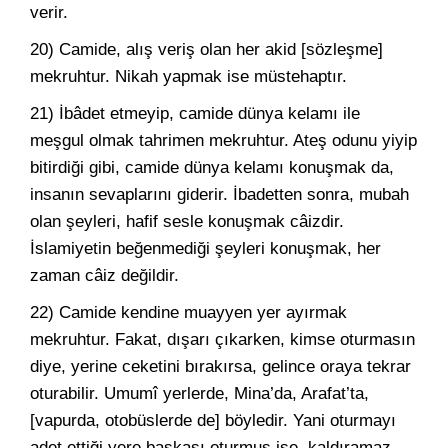
verir.
20) Camide, alış veriş olan her akid [sözleşme]
mekruhtur. Nikah yapmak ise müstehaptır.
21) İbâdet etmeyip, camide dünya kelamı ile
meşgul olmak tahrimen mekruhtur. Ateş odunu yiyip
bitirdiği gibi, camide dünya kelamı konuşmak da,
insanın sevaplarını giderir. İbadetten sonra, mubah
olan şeyleri, hafif sesle konuşmak câizdir.
İslamiyetin beğenmediği şeyleri konuşmak, her
zaman câiz değildir.
22) Camide kendine muayyen yer ayırmak
mekruhtur. Fakat, dışarı çıkarken, kimse oturmasın
diye, yerine ceketini bırakırsa, gelince oraya tekrar
oturabilir. Umumî yerlerde, Mina’da, Arafat’ta,
[vapurda, otobüslerde de] böyledir. Yani oturmayı
adet ettiği yere başkası oturmuş ise, kaldıramaz.