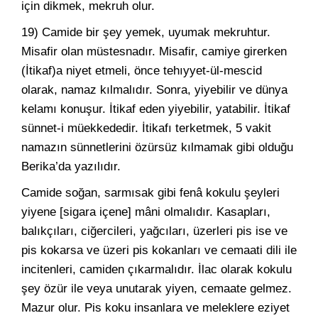
için dikmek, mekruh olur.
19) Camide bir şey yemek, uyumak mekruhtur.
Misafir olan müstesnadır. Misafir, camiye girerken
(İtikaf)a niyet etmeli, önce tehıyyet-ül-mescid
olarak, namaz kılmalıdır. Sonra, yiyebilir ve dünya
kelamı konuşur. İtikaf eden yiyebilir, yatabilir. İtikaf
sünnet-i müekkededir. İtikafı terketmek, 5 vakit
namazın sünnetlerini özürsüz kılmamak gibi olduğu
Berika’da yazılıdır.
Camide soğan, sarmısak gibi fenâ kokulu şeyleri
yiyene [sigara içene] mâni olmalıdır. Kasapları,
balıkçıları, ciğercileri, yağcıları, üzerleri pis ise ve
pis kokarsa ve üzeri pis kokanları ve cemaati dili ile
incitenleri, camiden çıkarmalıdır. İlac olarak kokulu
şey özür ile veya unutarak yiyen, cemaate gelmez.
Mazur olur. Pis koku insanlara ve meleklere eziyet