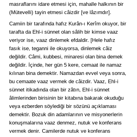
masraflarını idare etmesi için, mahalle halkının bir
(Mütevelli) tayin etmesi câizdir [ve lâzımdır].
Camiin bir tarafında hafız Kurân-ı Kerîm okuyor, bir
tarafta da Ehl-i sünnet olan sâlih bir kimse vaaz
veriyor ise, vaaz dinlemek efdaldir. [Hele hafız
fasık ise, teganni ile okuyorsa, dinlemek câiz
değildir. Câmi, kubbesi, minaresi olan bina demek
değildir. İçinde, her gün 5 kere, cemaat ile namaz
kılınan bina demektir. Namazdan evvel veya sonra,
bu cemaate vaaz vermek de câizdir. Vaaz, Ehl-i
sünnet itikadında olan bir zâtın, Ehl-i sünnet
âlimlerinden birisinin bir kitabına bakarak okuduğu
veya ezberden söylediği bir sözünü açıklaması
demektir. Bozuk din adamlarının ve misyonerlerin
konuşmalarına vaaz denmez, nutuk ve konferans
vermek denir. Camilerde nutuk ve konferans