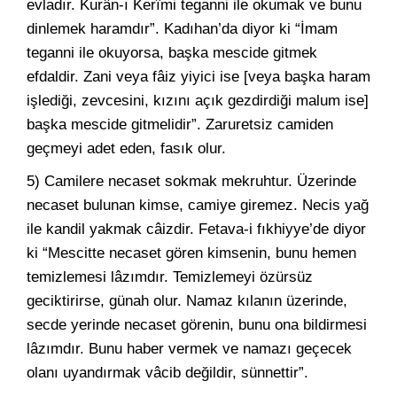
evladır. Kurân-ı Kerîmi teganni ile okumak ve bunu
dinlemek haramdır”. Kadıhan’da diyor ki “İmam
teganni ile okuyorsa, başka mescide gitmek
efdaldir. Zani veya fâiz yiyici ise [veya başka haram
işlediği, zevcesini, kızını açık gezdirdiği malum ise]
başka mescide gitmelidir”. Zaruretsiz camiden
geçmeyi adet eden, fasık olur.
5) Camilere necaset sokmak mekruhtur. Üzerinde
necaset bulunan kimse, camiye giremez. Necis yağ
ile kandil yakmak câizdir. Fetava-i fıkhiyye’de diyor
ki “Mescitte necaset gören kimsenin, bunu hemen
temizlemesi lâzımdır. Temizlemeyi özürsüz
geciktirirse, günah olur. Namaz kılanın üzerinde,
secde yerinde necaset görenin, bunu ona bildirmesi
lâzımdır. Bunu haber vermek ve namazı geçecek
olanı uyandırmak vâcib değildir, sünnettir”.