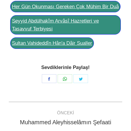
Her Gün Okunması Gereken Çok Mühim Bir Duâ
Seyyid Abdülhakîm Arvâsî Hazretleri ve
Tasavvuf Terbiyesi
Sultan Vahideddîn Hân'a Dâir Sualler
Sevdiklerinle Paylaş!
Share
Share
Share
on
on
on
Facebook
WhatsApp
Twitter
Post
ÖNCEKI
navigation
Muhammed Aleyhisselâmın Şefaati
Previous
post: