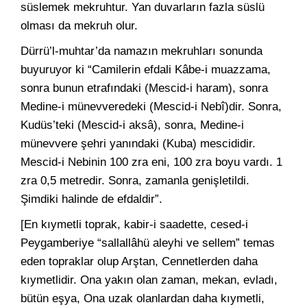
süslemek mekruhtur. Yan duvarların fazla süslü
olması da mekruh olur.
Dürrü’l-muhtar’da namazın mekruhları sonunda
buyuruyor ki “Camilerin efdali Kâbe-i muazzama,
sonra bunun etrafındaki (Mescid-i haram), sonra
Medine-i münevveredeki (Mescid-i Nebî)dir. Sonra,
Kudüs’teki (Mescid-i aksâ), sonra, Medine-i
münevvere şehri yanındaki (Kuba) mescididir.
Mescid-i Nebinin 100 zra eni, 100 zra boyu vardı. 1
zra 0,5 metredir. Sonra, zamanla genişletildi.
Şimdiki halinde de efdaldir”.
[En kıymetli toprak, kabir-i saadette, cesed-i
Peygamberiye “sallallâhü aleyhi ve sellem” temas
eden topraklar olup Arştan, Cennetlerden daha
kıymetlidir. Ona yakın olan zaman, mekan, evladı,
bütün eşya, Ona uzak olanlardan daha kıymetli,