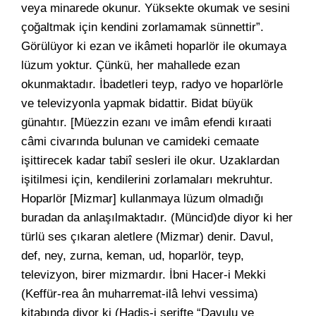
veya minarede okunur. Yüksekte okumak ve sesini
çoğaltmak için kendini zorlamamak sünnettir”.
Görülüyor ki ezan ve ikâmeti hoparlör ile okumaya
lüzum yoktur. Çünkü, her mahallede ezan
okunmaktadır. İbadetleri teyp, radyo ve hoparlörle
ve televizyonla yapmak bidattir. Bidat büyük
günahtır. [Müezzin ezanı ve imâm efendi kıraati
câmi civarında bulunan ve camideki cemaate
işittirecek kadar tabiî sesleri ile okur. Uzaklardan
işitilmesi için, kendilerini zorlamaları mekruhtur.
Hoparlör [Mizmar] kullanmaya lüzum olmadığı
buradan da anlaşılmaktadır. (Müncid)de diyor ki her
türlü ses çıkaran aletlere (Mizmar) denir. Davul,
def, ney, zurna, keman, ud, hoparlör, teyp,
televizyon, birer mizmardır. İbni Hacer-i Mekki
(Keffür-rea ân muharremat-ilâ lehvi vessima)
kitabında diyor ki (Hadis-i şerifte “Davulu ve