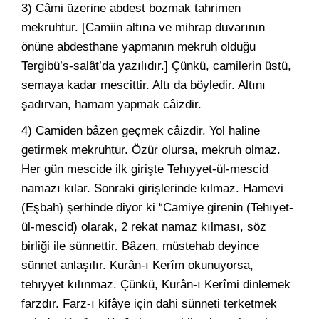
3) Câmi üzerine abdest bozmak tahrimen
mekruhtur. [Camiin altına ve mihrap duvarının
önüne abdesthane yapmanın mekruh olduğu
Tergibü’s-salât’da yazılıdır.] Çünkü, camilerin üstü,
semaya kadar mescittir. Altı da böyledir. Altını
şadırvan, hamam yapmak câizdir.
4) Camiden bâzen geçmek câizdir. Yol haline
getirmek mekruhtur. Özür olursa, mekruh olmaz.
Her gün mescide ilk girişte Tehıyyet-ül-mescid
namazı kılar. Sonraki girişlerinde kılmaz. Hamevi
(Eşbah) şerhinde diyor ki “Camiye girenin (Tehıyet-
ül-mescid) olarak, 2 rekat namaz kılması, söz
birliği ile sünnettir. Bâzen, müstehab deyince
sünnet anlaşılır. Kurân-ı Kerîm okunuyorsa,
tehıyyet kılınmaz. Çünkü, Kurân-ı Kerîmi dinlemek
farzdır. Farz-ı kifâye için dahi sünneti terketmek