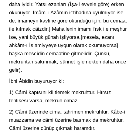
daha iyidir. Yatsı ezanları (İşa-i evvele göre) erken
okunuyor. İmâm-ı Âzâmın ictihadına uyulmıyor ise
de, imameyn kavline göre okunduğu için, bu cemaat
ile kılmak câizdir.] Mahallenin imamı fısk ile meşhur
ise, yani büyük günah işliyorsa,[mesela, ezanı
ahkâm-ı İslamiyyeye uygun olarak okumuyorsa]
başka mescidin cemaatine gitmelidir. Çünkü,
mekruhtan sakınmak, sünnet işlemekten daha önce
gelir).
İbni Âbidin buyuruyor ki:
1) Câmi kapısını kilitlemek mekruhtur. Hırsız
tehlikesi varsa, mekruh olmaz.
2) Câmi üzerinde cima, tahrimen mekruhtur. Kâbe-i
muazzama ve câmi üzerine basmak da mekruhtur.
Câmi üzerine cünüp çıkmak haramdır.