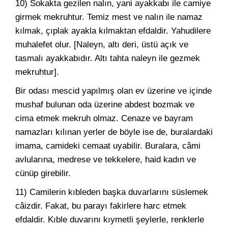
10) Sokakta gezilen nalın, yani ayakkabı ile camiye
girmek mekruhtur. Temiz mest ve nalın ile namaz
kılmak, çıplak ayakla kılmaktan efdaldir. Yahudilere
muhalefet olur. [Naleyn, altı deri, üstü açık ve
tasmalı ayakkabıdır. Altı tahta naleyn ile gezmek
mekruhtur].
Bir odası mescid yapılmış olan ev üzerine ve içinde
mushaf bulunan oda üzerine abdest bozmak ve
cima etmek mekruh olmaz. Cenaze ve bayram
namazları kılınan yerler de böyle ise de, buralardaki
imama, camideki cemaat uyabilir. Buralara, câmi
avlularına, medrese ve tekkelere, haid kadın ve
cünüp girebilir.
11) Camilerin kıbleden başka duvarlarını süslemek
câizdir. Fakat, bu parayı fakirlere harc etmek
efdaldir. Kıble duvarını kıymetli şeylerle, renklerle