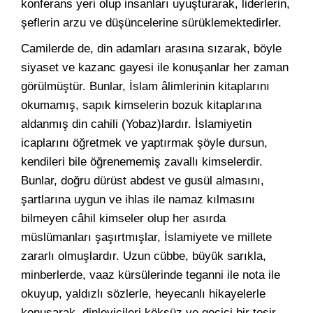
konferans yeri olup insanları uyuşturarak, liderlerin,
şeflerin arzu ve düşüncelerine sürüklemektedirler.
Camilerde de, din adamları arasına sızarak, böyle
siyaset ve kazanc gayesi ile konuşanlar her zaman
görülmüştür. Bunlar, İslam âlimlerinin kitaplarını
okumamış, sapık kimselerin bozuk kitaplarına
aldanmış din cahili (Yobaz)lardır. İslamiyetin
icaplarını öğretmek ve yaptırmak şöyle dursun,
kendileri bile öğrenememiş zavallı kimselerdir.
Bunlar, doğru dürüst abdest ve gusül almasını,
şartlarına uygun ve ihlas ile namaz kılmasını
bilmeyen câhil kimseler olup her asırda
müslümanları şaşırtmışlar, İslamiyete ve millete
zararlı olmuşlardır. Uzun cübbe, büyük sarıkla,
minberlerde, vaaz kürsülerinde teganni ile nota ile
okuyup, yaldızlı sözlerle, heyecanlı hikayelerle
konuşarak, dinleyicileri köksüz ve geçici bir tesir