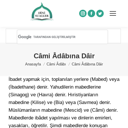
Instagram
Facebook
Twitter
Câmi Âdâbına Dâir
You are here:
Anasayfa
Câmi Âdâbı
Câmi Âdâbına Dâir
İbadet yapmak için, toplanılan yerlere (Mabed) veya
(İbadethane) denir. Yahudilerin mabedlerine
(Sinagog) ve (Havra) denir. Hıristiyanların
mabedine (Kilise) ve (Bia) veya (Savmea) denir.
Müslümanların mabedine (Mescid) ve (Câmi) denir.
Mabedlerde ibâdet yapılması ve dinlerin emirleri,
yasakları, öğretilir. Şimdi mabedlerde konuşan