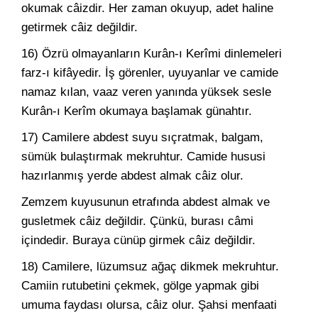
okumak câizdir. Her zaman okuyup, adet haline
getirmek câiz değildir.
16) Özrü olmayanların Kurân-ı Kerîmi dinlemeleri
farz-ı kifâyedir. İş görenler, uyuyanlar ve camide
namaz kılan, vaaz veren yanında yüksek sesle
Kurân-ı Kerîm okumaya başlamak günahtır.
17) Camilere abdest suyu sıçratmak, balgam,
sümük bulaştırmak mekruhtur. Camide hususi
hazırlanmış yerde abdest almak câiz olur.
Zemzem kuyusunun etrafında abdest almak ve
gusletmek câiz değildir. Çünkü, burası câmi
içindedir. Buraya cünüp girmek câiz değildir.
18) Camilere, lüzumsuz ağaç dikmek mekruhtur.
Camiin rutubetini çekmek, gölge yapmak gibi
umuma faydası olursa, câiz olur. Şahsi menfaati