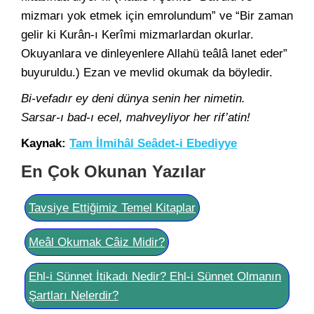
mizmarı yok etmek için emrolundum” ve “Bir zaman
gelir ki Kurân-ı Kerîmi mizmarlardan okurlar.
Okuyanlara ve dinleyenlere Allahü teâlâ lanet eder”
buyuruldu.) Ezan ve mevlid okumak da böyledir.
Bi-vefadır ey deni dünya senin her nimetin.
Sarsar-ı bad-ı ecel, mahveyliyor her rif’atin!
Kaynak:
Tam İlmihâl Seâdet-i Ebediyye
En Çok Okunan Yazılar
Tavsiye Ettiğimiz Temel Kitaplar
Meâl Okumak Câiz Midir?
Ehl-i Sünnet İtikadı Nedir? Ehl-i Sünnet Olmanın
Şartları Nelerdir?