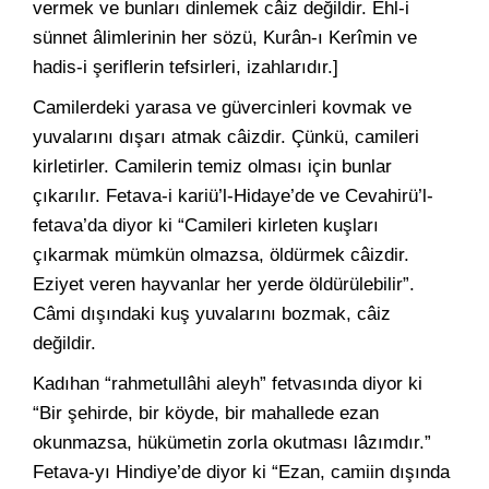
vermek ve bunları dinlemek câiz değildir. Ehl-i
sünnet âlimlerinin her sözü, Kurân-ı Kerîmin ve
hadis-i şeriflerin tefsirleri, izahlarıdır.]
Camilerdeki yarasa ve güvercinleri kovmak ve
yuvalarını dışarı atmak câizdir. Çünkü, camileri
kirletirler. Camilerin temiz olması için bunlar
çıkarılır. Fetava-i kariü’l-Hidaye’de ve Cevahirü’l-
fetava’da diyor ki “Camileri kirleten kuşları
çıkarmak mümkün olmazsa, öldürmek câizdir.
Eziyet veren hayvanlar her yerde öldürülebilir”.
Câmi dışındaki kuş yuvalarını bozmak, câiz
değildir.
Kadıhan “rahmetullâhi aleyh” fetvasında diyor ki
“Bir şehirde, bir köyde, bir mahallede ezan
okunmazsa, hükümetin zorla okutması lâzımdır.”
Fetava-yı Hindiye’de diyor ki “Ezan, camiin dışında