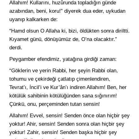
Allahım! Kullarını, huzûrunda topladığın günde
azabından, beni, koru!” diyerek dua eder, uykudan
uyanıp kalkarken de:
“Hamd olsun O Allaha ki, bizi, öldükten sonra diriltti.
Kıyamet günü, dönüşümüz de, O’na olacaktır.”
derdi.
Peygamber efendimiz, yatağına girdiği zaman:
“Göklerin ve yerin Rabbi, her şeyin Rabbi olan,
tohumu ve çekirdeği çatlatıp çimenlendiren,
Tevrat’ı, İncil’i ve Kur’ân’ı indiren Allahım! Ben, her
kötülük sahibinin kötülüğünden sana sığınırım!
Çünkü, onu, perçeminden tutan sensin!
Allahım! Evvel, sensin! Senden önce olan hiçbir şey
yoktur! Ahir, sensin! Senden sonra olan hiçbir şey
yoktur! Zahir, sensin! Senden başka hiçbir şey