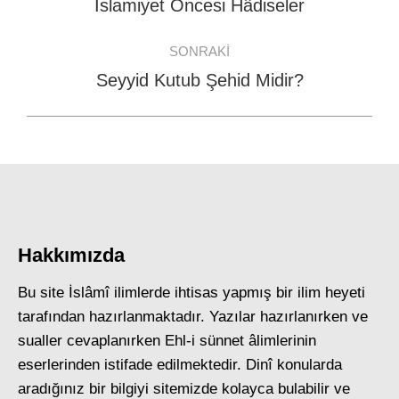
navigation
İslamiyet Öncesi Hâdiseler
Previous
post:
SONRAKI
Seyyid Kutub Şehid Midir?
Next
post:
Hakkımızda
Bu site İslâmî ilimlerde ihtisas yapmış bir ilim heyeti
tarafından hazırlanmaktadır. Yazılar hazırlanırken ve
sualler cevaplanırken Ehl-i sünnet âlimlerinin
eserlerinden istifade edilmektedir. Dinî konularda
aradığınız bir bilgiyi sitemizde kolayca bulabilir ve