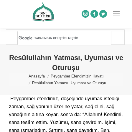
Instagram
Facebook
Twitter
Resûlullahın Yatması, Uyuması ve
Oturuşu
You are here:
Anasayfa
Peygamber Efendimizin Hayatı
Resûlullahın Yatması, Uyuması ve Oturuşu
Peygamber efendimiz, döşeğinde uyumak istediği
zaman, sağ yanının üzerine yatar, sağ elini, sağ
yanağının altına koyar, sonra da: “Allahım! Kendimi,
sana teslîm ettim. Yüzümü, sana çevirdim. İşimi,
sana ısmarladım. Sırtımı, sana dayadım. Ben,