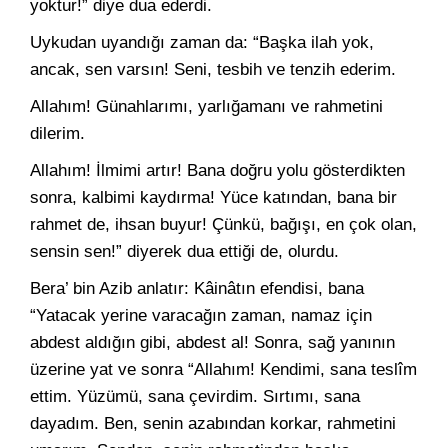
yoktur!” diye dua ederdi.
Uykudan uyandığı zaman da: “Başka ilah yok,
ancak, sen varsın! Seni, tesbih ve tenzih ederim.
Allahım! Günahlarımı, yarlığamanı ve rahmetini
dilerim.
Allahım! İlmimi artır! Bana doğru yolu gösterdikten
sonra, kalbimi kaydırma! Yüce katından, bana bir
rahmet de, ihsan buyur! Çünkü, bağışı, en çok olan,
sensin sen!” diyerek dua ettiği de, olurdu.
Bera’ bin Azib anlatır: Kâinâtın efendisi, bana
“Yatacak yerine varacağın zaman, namaz için
abdest aldığın gibi, abdest al! Sonra, sağ yanının
üzerine yat ve sonra “Allahım! Kendimi, sana teslîm
ettim. Yüzümü, sana çevirdim. Sırtımı, sana
dayadım. Ben, senin azabından korkar, rahmetini