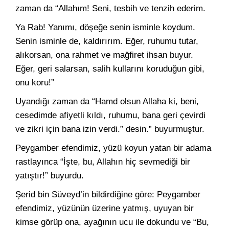
zaman da “Allahım! Seni, tesbih ve tenzih ederim.
Ya Rab! Yanımı, döşeğe senin isminle koydum.
Senin isminle de, kaldırırım. Eğer, ruhumu tutar,
alıkorsan, ona rahmet ve mağfiret ihsan buyur.
Eğer, geri salarsan, salih kullarını koruduğun gibi,
onu koru!”
Uyandığı zaman da “Hamd olsun Allaha ki, beni,
cesedimde afiyetli kıldı, ruhumu, bana geri çevirdi
ve zikri için bana izin verdi.” desin.” buyurmuştur.
Peygamber efendimiz, yüzü koyun yatan bir adama
rastlayınca “İşte, bu, Allahın hiç sevmediği bir
yatıştır!” buyurdu.
Şerid bin Süveyd’in bildirdiğine göre: Peygamber
efendimiz, yüzünün üzerine yatmış, uyuyan bir
kimse görüp ona, ayağının ucu ile dokundu ve “Bu,