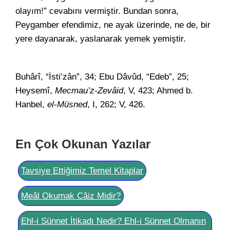
olayım!” cevabını vermiştir. Bundan sonra,
Peygamber efendimiz, ne ayak üzerinde, ne de, bir
yere dayanarak, yaslanarak yemek yemiştir.
Buhârî, “İsti’zân”, 34; Ebu Dâvûd, “Edeb”, 25;
Heysemî,
Mecmau’z-Zevâid
, V, 423; Ahmed b.
Hanbel,
el-Müsned
, I, 262; V, 426.
En Çok Okunan Yazılar
Tavsiye Ettiğimiz Temel Kitaplar
Meâl Okumak Câiz Midir?
Ehl-i Sünnet İtikadı Nedir? Ehl-i Sünnet Olmanın