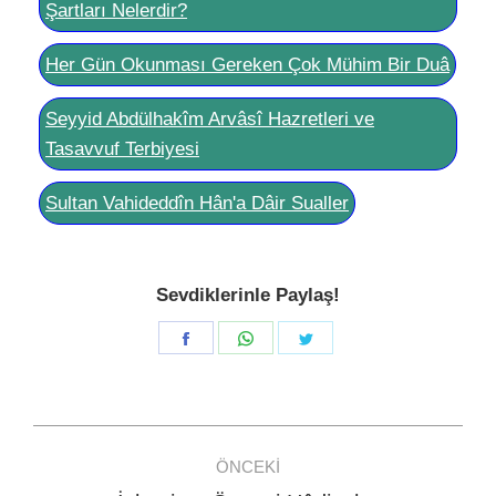
Şartları Nelerdir?
Her Gün Okunması Gereken Çok Mühim Bir Duâ
Seyyid Abdülhakîm Arvâsî Hazretleri ve
Tasavvuf Terbiyesi
Sultan Vahideddîn Hân'a Dâir Sualler
Sevdiklerinle Paylaş!
Share
Share
Share
on
on
on
Facebook
WhatsApp
Twitter
Post
ÖNCEKI