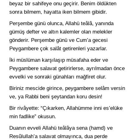
beyaz bir sahifeye onu geçirir. Benim öldükten
sonra bilmem, hayatta iken bilmem gibidir.
Perşembe günü olunca, Allahü teâlâ, yanında
gümüş defter ve altın kalemler olan melekler
gönderir. Perşembe günü ve Cum’a gecesi
Peygambere çok salât getirenleri yazarlar.
İki müslüman karşılaşıp müsafaha eder ve
Peygambere salavat getirirlerse, ayrılmadan önce
evvelki ve sonraki günahları mağfiret olur.
Biriniz mescide girince, peygambere selâm versin
ve, ya Rabbi beni şeytandan koru desin!
Bir rivâyette: “Çıkarken, Allahümme inni es’elüke
min fadlike” okusun.
Duanın evveli Allahü teâlâya sena (hamd) ve
Resûlullah’a salavat olmayınca, dua perde