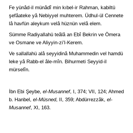
Fe yünâd-il münâdî min kıbel-ir Rahman, kabiltü
şefâateke yâ Nebiyyel muhterem. Üdhul-ül Cennete
lâ havfün aleykum velâ hüznün velâ elem.
Sümme Radiyallahü teâlâ an Ebî Bekrin ve Ömera
ve Osmane ve Aliyyin-zi’l-Kerem.
Ve sallallahü alâ seyyidinâ Muhammedin vel hamdü
leke yâ Rabb-el âle-mîn. Bihurmeti Seyyid-il
mürselîn.
İbn Ebi Şeybe,
el-Musannef
, I, 374; VII, 124; Ahmed
b. Hanbel,
el-Müsned
, II, 359; Abdürrezzâk,
el-
Musannef
, XI, 163.