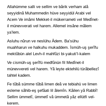
Allahümme salli ve sellim ve bârik verham alâ
seyyidinâ Muhammedin hüve seyyidül Arabi vel
Acem Ve imâmi Mekket-il mükerrameti vel Medînet-
il münevverati vel harem. Allemel insâne mâlem
ya’lem.
Asluhu nûrun ve neslühu Âdem. Ba’sühu
muahharun ve halkuhu mukaddem. îsmüh-uş şerîfu
mektûbün alel Levh-il mahfûzi bi-yakuti’l-kalem
Ve cismüh-uş şerîfü medfûnün fil Medînet-il
münevvereti vel harem. Yâ leyte ektehilü türâbellezî
tahtel kadem.
Fe tûbâ sümme tûbâ limen deâ ve tebiahü ve limen
esleme sâhib-eş şefâati lil âlemîn. Kâilen yâ Rabbî!
Sellim ümmetî, ümmetî vâ ümmetâ yâz ellütfi vel-
kerem.