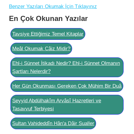
Benzer Yazıları Okumak İçin Tıklayınız
En Çok Okunan Yazılar
Tavsiye Ettiğimiz Temel Kitaplar
Meâl Okumak Câiz Midir?
Ehl-i Sünnet İtikadı Nedir? Ehl-i Sünnet Olmanın
Şartları Nelerdir?
Her Gün Okunması Gereken Çok Mühim Bir Duâ
Seyyid Abdülhakîm Arvâsî Hazretleri ve
Tasavvuf Terbiyesi
Sultan Vahideddîn Hân'a Dâir Sualler