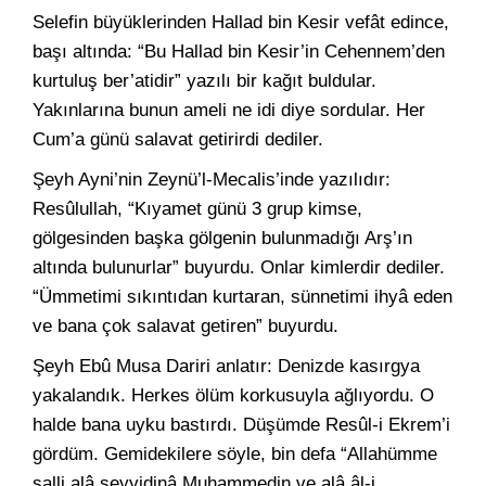
Selefin büyüklerinden Hallad bin Kesir vefât edince,
başı altında: “Bu Hallad bin Kesir’in Cehennem’den
kurtuluş ber’atidir” yazılı bir kağıt buldular.
Yakınlarına bunun ameli ne idi diye sordular. Her
Cum’a günü salavat getirirdi dediler.
Şeyh Ayni’nin Zeynü’l-Mecalis’inde yazılıdır:
Resûlullah, “Kıyamet günü 3 grup kimse,
gölgesinden başka gölgenin bulunmadığı Arş’ın
altında bulunurlar” buyurdu. Onlar kimlerdir dediler.
“Ümmetimi sıkıntıdan kurtaran, sünnetimi ihyâ eden
ve bana çok salavat getiren” buyurdu.
Şeyh Ebû Musa Dariri anlatır: Denizde kasırgya
yakalandık. Herkes ölüm korkusuyla ağlıyordu. O
halde bana uyku bastırdı. Düşümde Resûl-i Ekrem’i
gördüm. Gemidekilere söyle, bin defa “Allahümme
salli alâ seyyidinâ Muhammedin ve alâ âl-i