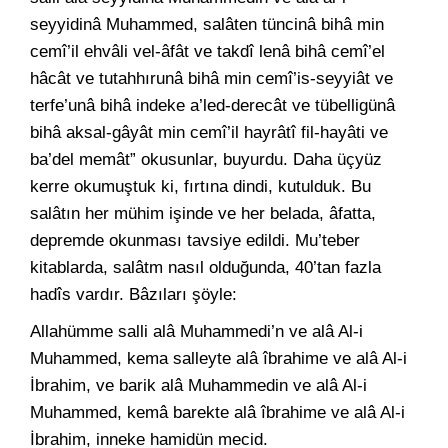
seyyidinâ Muhammed, salâten tüncinâ bihâ min
cemî’il ehvâli vel-âfât ve takdî lenâ bihâ cemî’el
hâcât ve tutahhırunâ bihâ min cemî’is-seyyiât ve
terfe’unâ bihâ indeke a’led-derecât ve tübelligünâ
bihâ aksal-gâyât min cemî’il hayrâtî fil-hayâti ve
ba’del memât” okusunlar, buyurdu. Daha üçyüz
kerre okumuştuk ki, fırtına dindi, kutulduk. Bu
salâtın her mühim işinde ve her belada, âfatta,
depremde okunması tavsiye edildi. Mu’teber
kitablarda, salâtm nasıl olduğunda, 40’tan fazla
hadîs vardır. Bâzıları şöyle:
Allahümme salli alâ Muhammedi’n ve alâ Al-i
Muhammed, kema salleyte alâ îbrahime ve alâ Al-i
İbrahim, ve barik alâ Muhammedin ve alâ Al-i
Muhammed, kemâ barekte alâ îbrahime ve alâ Al-i
İbrahim, inneke hamidün mecid.