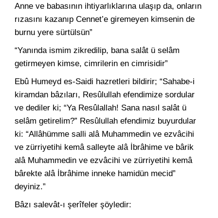
Anne ve babasının ihtiyarlıklarına ulaşıp da, onların
rızasını kazanıp Cennet’e giremeyen kimsenin de
burnu yere sürtülsün”
“Yanında ismim zikredilip, bana salât ü selâm
getirmeyen kimse, cimrilerin en cimrisidir”
Ebû Humeyd es-Saidi hazretleri bildirir; “Sahabe-i
kiramdan bâzıları, Resûlullah efendimize sordular
ve dediler ki; “Ya Resûlallah! Sana nasıl salât ü
selâm getirelim?” Resûlullah efendimiz buyurdular
ki: “Allâhümme salli alâ Muhammedin ve ezvâcihi
ve zürriyetihi kemâ salleyte alâ İbrâhime ve bârik
alâ Muhammedin ve ezvâcihi ve zürriyetihi kemâ
bârekte alâ İbrâhime inneke hamidün mecid”
deyiniz.”
Bâzı salevât-ı şerîfeler şöyledir: