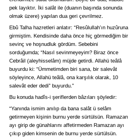
pek layıktır. İki salât ile (duanın başında sonunda
olmak üzere) yapılan dua geri çevrilmez.
Ebû Talha hazretleri anlatır: “Resûlullah’ın huzûruna
girmiştim. Kendisinde daha önce hiç görmediğim bir
sevinç ve hoşnudluk gördüm. Sebebini
sorduğumda; “Nasıl sevinmeyeyim? Biraz önce
Cebrâil (aleyhisselâm) müjde getirdi. Allahü teâlâ
buyurdu ki: “Ümmetimden biri sana, bir salevât
söyleyince, Allahü teâlâ, ona karşılık olarak, 10
salevât eder dedi” buyurdu.”
Bu konuda hadîs-i şeriflerden bâzıları şöyledir:
“Yanında ismim anılıp da bana salât ü selâm
getirmeyen kişinin burnu yerde sürtülsün. Ramazan
ayı girip de günahlarını affetirmeden Ramazan ayı
çıkıp giden kimsenin de burnu yerde sürtülsün.