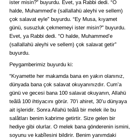
ister misin?” buyurdu. Evet, ya Rabbi dedi. “O
halde, Muhammed’e (sallallahü aleyhi ve sellem)
çok salavat eyle” buyurdu. “Ey Musa, kıyamet
günü, susuzluk çekmemeyi ister misin?” buyurdu.
Evet, ya Rabbi dedi. “O halde, Muhammed’e
(sallallahü aleyhi ve sellem) çok salavat getir”
buyurdu.
Peygamberimiz buyurdu ki:
“Kıyamette her makamda bana en yakın olanınız,
dünyada bana çok salavat okuyanınızdır. Cum’a
günü ve gecesi bana 100 salavat okuyanın, Allahü
teâlâ 100 ihtiyacını görür. 70’i ahiret, 30’u dünyaya
ait işleridir. Sonra Allahü teâlâ bir melek ile bu
salâtları benim kabrime getirtir. Size gelen bir
hediye gibi olurlar. O melek bana gönderenin ismini,
soyunu ve kabîlesini bildirir. Benim yanımdaki