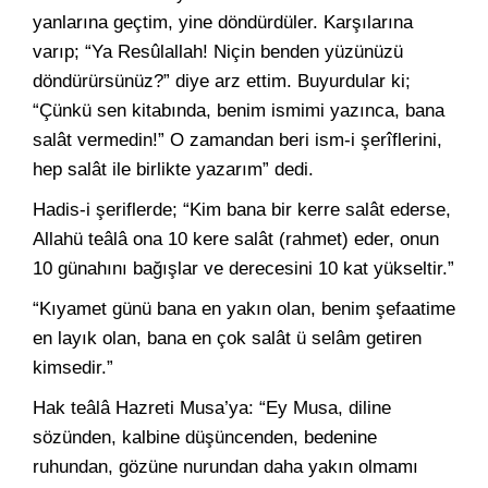
yanlarına geçtim, yine döndürdüler. Karşılarına
varıp; “Ya Resûlallah! Niçin benden yüzünüzü
döndürürsünüz?” diye arz ettim. Buyurdular ki;
“Çünkü sen kitabında, benim ismimi yazınca, bana
salât vermedin!” O zamandan beri ism-i şerîflerini,
hep salât ile birlikte yazarım” dedi.
Hadis-i şeriflerde; “Kim bana bir kerre salât ederse,
Allahü teâlâ ona 10 kere salât (rahmet) eder, onun
10 günahını bağışlar ve derecesini 10 kat yükseltir.”
“Kıyamet günü bana en yakın olan, benim şefaatime
en layık olan, bana en çok salât ü selâm getiren
kimsedir.”
Hak teâlâ Hazreti Musa’ya: “Ey Musa, diline
sözünden, kalbine düşüncenden, bedenine
ruhundan, gözüne nurundan daha yakın olmamı