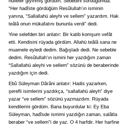
hulleler giyinmiş gördüm. Sebebini sorduğumda:
“Her hadîste gördüğüm Resûlullah’ın isminin
yanına, “Sallallahü aleyhi ve sellem” yazardım. Hak
teâlâ onun mükafatını bununla verdi” dedi.
Yine selefden biri anlatır: Bir katib komşum vefât
etti. Kendisini rüyada gördüm. Allahü teâlâ sana ne
muamele eyledi dedim. Bağışladı dedi. Ne sebeble
dedim. Resûlullah’ın ismini her yazdığım zaman
“Sallallahü aleyhi ve sellem” sözünü de beraberinde
yazdığım için dedi.
Ebû Süleyman Dârâni anlatır: Hadis yazarken,
şerefli isimlerini yazdıkça, “sallallahü aleyh” diye
yazar “ve sellem” sözünü yazmazdım. Rüyada
kendilerini gördüm. Bana buyurdular ki: Ey Eba
Süleyman, hadîsde ismimi yazdığın zaman, salâtla
beraber “ve sellem”i de yaz. O 4 harfdir. Her harfine