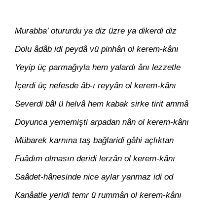
Murabba’ otururdu ya diz üzre ya dikerdi diz
Dolu âdâb idi peydâ vü pinhân ol kerem-kânı
Yeyip üç parmağıyla hem yalardı ânı lezzetle
İçerdi üç nefesde âb-ı reyyân ol kerem-kânı
Severdi bâl ü helvâ hem kabak sirke tirit ammâ
Doyunca yememişti arpadan nân ol kerem-kânı
Mübarek karnına taş bağlaridi gâhi açlıktan
Fuâdım olmasın deridi lerzân ol kerem-kânı
Saâdet-hânesinde nice aylar yanmaz idi od
Kanâatle yeridi temr ü rummân ol kerem-kânı