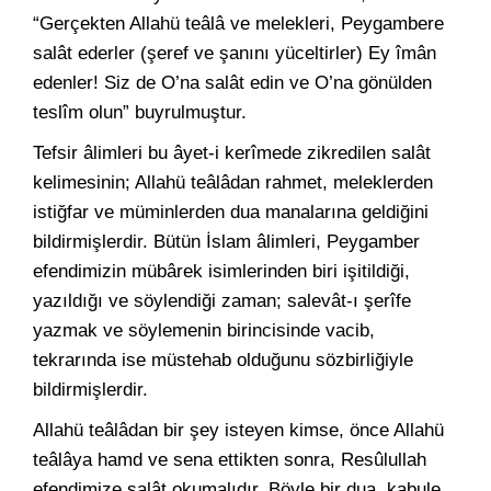
“Gerçekten Allahü teâlâ ve melekleri, Peygambere
salât ederler (şeref ve şanını yüceltirler) Ey îmân
edenler! Siz de O’na salât edin ve O’na gönülden
teslîm olun” buyrulmuştur.
Tefsir âlimleri bu âyet-i kerîmede zikredilen salât
kelimesinin; Allahü teâlâdan rahmet, meleklerden
istiğfar ve müminlerden dua manalarına geldiğini
bildirmişlerdir. Bütün İslam âlimleri, Peygamber
efendimizin mübârek isimlerinden biri işitildiği,
yazıldığı ve söylendiği zaman; salevât-ı şerîfe
yazmak ve söylemenin birincisinde vacib,
tekrarında ise müstehab olduğunu sözbirliğiyle
bildirmişlerdir.
Allahü teâlâdan bir şey isteyen kimse, önce Allahü
teâlâya hamd ve sena ettikten sonra, Resûlullah
efendimize salât okumalıdır. Böyle bir dua, kabule