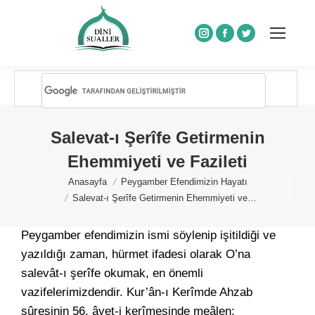
Instagram
Facebook
Twitter
Salevat-ı Şerîfe Getirmenin
Ehemmiyeti ve Fazileti
You are here:
Anasayfa
Peygamber Efendimizin Hayatı
Salevat-ı Şerîfe Getirmenin Ehemmiyeti ve…
Peygamber efendimizin ismi söylenip işitildiği ve
yazıldığı zaman, hürmet ifadesi olarak O’na
salevât-ı şerîfe okumak, en önemli
vazifelerimizdendir. Kur’ân-ı Kerîmde Ahzab
sûresinin 56. âyet-i kerîmesinde meâlen;