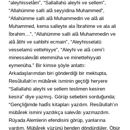
“aleyhisselâm”, “Sallallahü aleyhi ve sellem”,
“Allahümme salli alâ seyyidina Muhammed”,
“Allahümme salli alâ Muhammedin ve alâ ali
Muhammed, kema salleyte ala İbrahime ve ala ali
İbrahim…”, “Allahümme salli alâ Muhammedin ve
alâ âlihi ve sahbihi ecmain”, “Aleyhisselatü
vesselamü vettehiyye”, “Aleyhi ve alâ cemi’i
minessalevâti etemmüha ve minettehiyyati
eymenüha.” Bir kimse şöyle anlattı:
Arkadaşlarımdan biri gönderdiği bir mektupta,
Resûlullah’ın mübârek isminin geçtiği heryere
“Sallallahü aleyhi ve sellem teslimen kesiren
kesira” diye yazmış. Görüp sebebini sorduğunda;
“Gençliğimde hadîs kitapları yazdım. Resûlullah’ın
mübârek ismini yazdıkça salevâtı yazmazdım.
Rüyada Alemlerin efendisini görüp, yanlarına
vardım. Mübârek yüzünü benden döndürdüler. Öbür