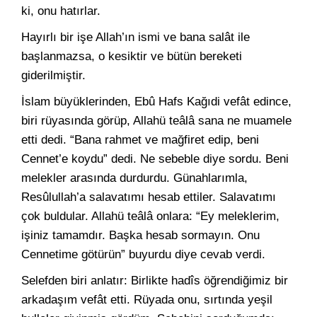
ki, onu hatırlar.
Hayırlı bir işe Allah’ın ismi ve bana salât ile
başlanmazsa, o kesiktir ve bütün bereketi
giderilmiştir.
İslam büyüklerinden, Ebû Hafs Kağıdi vefât edince,
biri rüyasında görüp, Allahü teâlâ sana ne muamele
etti dedi. “Bana rahmet ve mağfiret edip, beni
Cennet’e koydu” dedi. Ne sebeble diye sordu. Beni
melekler arasında durdurdu. Günahlarımla,
Resûlullah’a salavatımı hesab ettiler. Salavatımı
çok buldular. Allahü teâlâ onlara: “Ey meleklerim,
işiniz tamamdır. Başka hesab sormayın. Onu
Cennetime götürün” buyurdu diye cevab verdi.
Selefden biri anlatır: Birlikte hadîs öğrendiğimiz bir
arkadaşım vefât etti. Rüyada onu, sırtında yeşil