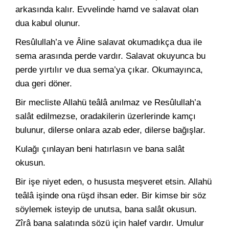
arkasında kalır. Evvelinde hamd ve salavat olan
dua kabul olunur.
Resûlullah’a ve Âline salavat okumadıkça dua ile
sema arasında perde vardır. Salavat okuyunca bu
perde yırtılır ve dua sema’ya çıkar. Okumayınca,
dua geri döner.
Bir mecliste Allahü teâlâ anılmaz ve Resûlullah’a
salât edilmezse, oradakilerin üzerlerinde kamçı
bulunur, dilerse onlara azab eder, dilerse bağışlar.
Kulağı çınlayan beni hatırlasın ve bana salât
okusun.
Bir işe niyet eden, o hususta meşveret etsin. Allahü
teâlâ işinde ona rüşd ihsan eder. Bir kimse bir söz
söylemek isteyip de unutsa, bana salât okusun.
Zîrâ bana salatında sözü için halef vardır. Umulur