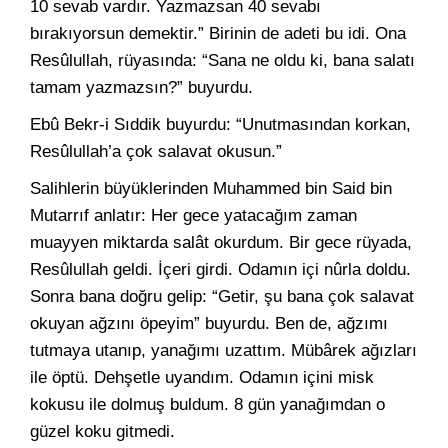
10 sevab vardır. Yazmazsan 40 sevabı
bırakıyorsun demektir.” Birinin de adeti bu idi. Ona
Resûlullah, rüyasında: “Sana ne oldu ki, bana salatı
tamam yazmazsın?” buyurdu.
Ebû Bekr-i Sıddik buyurdu: “Unutmasından korkan,
Resûlullah’a çok salavat okusun.”
Salihlerin büyüklerinden Muhammed bin Said bin
Mutarrıf anlatır: Her gece yatacağım zaman
muayyen miktarda salât okurdum. Bir gece rüyada,
Resûlullah geldi. İçeri girdi. Odamın içi nûrla doldu.
Sonra bana doğru gelip: “Getir, şu bana çok salavat
okuyan ağzını öpeyim” buyurdu. Ben de, ağzımı
tutmaya utanıp, yanağımı uzattım. Mübârek ağızları
ile öptü. Dehşetle uyandım. Odamın içini misk
kokusu ile dolmuş buldum. 8 gün yanağımdan o
güzel koku gitmedi.