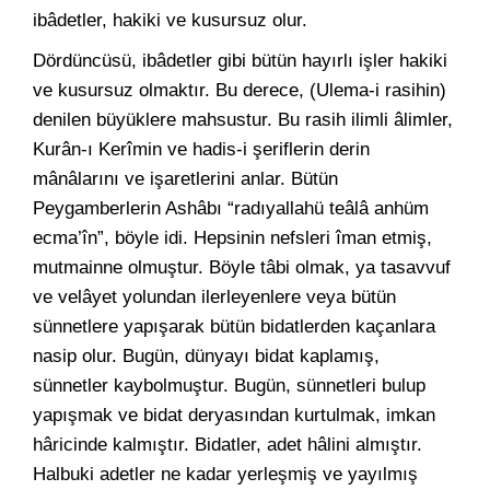
ibâdetler, hakiki ve kusursuz olur.
Dördüncüsü, ibâdetler gibi bütün hayırlı işler hakiki
ve kusursuz olmaktır. Bu derece, (Ulema-i rasihin)
denilen büyüklere mahsustur. Bu rasih ilimli âlimler,
Kurân-ı Kerîmin ve hadis-i şeriflerin derin
mânâlarını ve işaretlerini anlar. Bütün
Peygamberlerin Ashâbı “radıyallahü teâlâ anhüm
ecma’în”, böyle idi. Hepsinin nefsleri îman etmiş,
mutmainne olmuştur. Böyle tâbi olmak, ya tasavvuf
ve velâyet yolundan ilerleyenlere veya bütün
sünnetlere yapışarak bütün bidatlerden kaçanlara
nasip olur. Bugün, dünyayı bidat kaplamış,
sünnetler kaybolmuştur. Bugün, sünnetleri bulup
yapışmak ve bidat deryasından kurtulmak, imkan
hâricinde kalmıştır. Bidatler, adet hâlini almıştır.
Halbuki adetler ne kadar yerleşmiş ve yayılmış