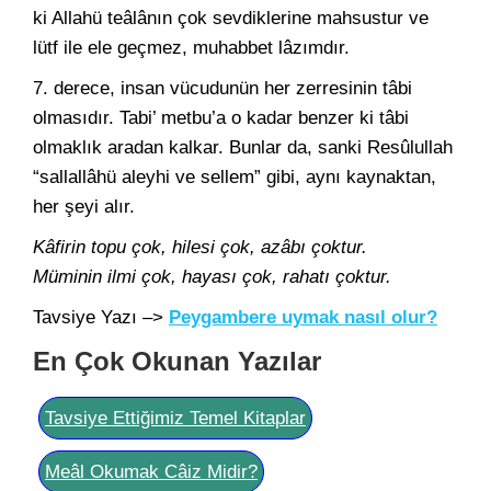
ki Allahü teâlânın çok sevdiklerine mahsustur ve
lütf ile ele geçmez, muhabbet lâzımdır.
7. derece, insan vücudunün her zerresinin tâbi
olmasıdır. Tabi’ metbu’a o kadar benzer ki tâbi
olmaklık aradan kalkar. Bunlar da, sanki Resûlullah
“sallallâhü aleyhi ve sellem” gibi, aynı kaynaktan,
her şeyi alır.
Kâfirin topu çok, hilesi çok, azâbı çoktur.
Müminin ilmi çok, hayası çok, rahatı çoktur.
Tavsiye Yazı –>
Peygambere uymak nasıl olur?
En Çok Okunan Yazılar
Tavsiye Ettiğimiz Temel Kitaplar
Meâl Okumak Câiz Midir?