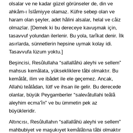
olsalar ve ne kadar güzel görünseler de, din ve
ahkâm-ı İslâmiyye olamaz. Küfre sebep olan ve
haram olan şeyler, adet hâlini alsalar, helal ve câiz
olmazlar. [Demek ki bu dereceye kavuşmak için,
tasavvuf yolundan ilerlenir. Bu yola, tarîkat denir. İlk
asırlarda, sünnetlerin hepsine uymak kolay idi.
Tasavvufa lüzum yoktu.]
Beşincisi, Resûlullaha “sallallâhü aleyhi ve sellem”
mahsus kemâlata, yüksekliklere tâbi olmaktır. Bu
kemâlât, ilim ve ibâdet ile ele geçemez. Ancak,
Allahü teâlâdan, lütf ve ihsan ile gelir. Bu derecede
olanlar, büyük Peygamberler “salevâtullahi teâlâ
aleyhim ecma’în” ve bu ümmetin pek az
büyükleridir.
Altıncısı, Resûlullahın “sallallâhü aleyhi ve sellem”
mahbubiyet ve maşukıyet kemâlâtına tâbi olmaktır