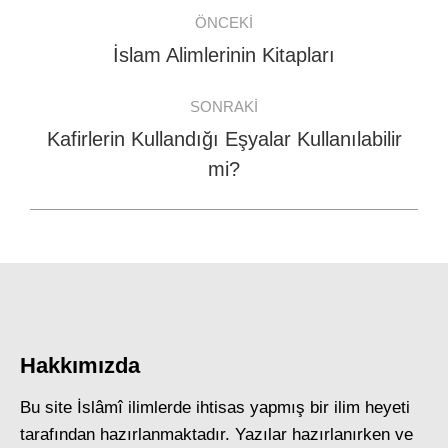
Post
ÖNCEKI
navigation
İslam Alimlerinin Kitapları
Previous
post:
SONRAKI
Kafirlerin Kullandığı Eşyalar Kullanılabilir
Next
mi?
post:
Hakkımızda
Bu site İslâmî ilimlerde ihtisas yapmış bir ilim heyeti
tarafından hazırlanmaktadır. Yazılar hazırlanırken ve