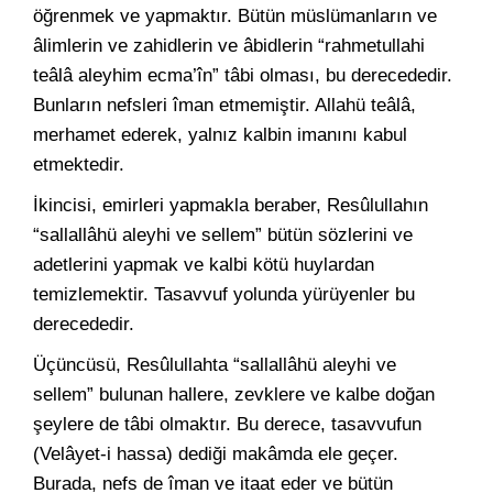
öğrenmek ve yapmaktır. Bütün müslümanların ve
âlimlerin ve zahidlerin ve âbidlerin “rahmetullahi
teâlâ aleyhim ecma’în” tâbi olması, bu derecededir.
Bunların nefsleri îman etmemiştir. Allahü teâlâ,
merhamet ederek, yalnız kalbin imanını kabul
etmektedir.
İkincisi, emirleri yapmakla beraber, Resûlullahın
“sallallâhü aleyhi ve sellem” bütün sözlerini ve
adetlerini yapmak ve kalbi kötü huylardan
temizlemektir. Tasavvuf yolunda yürüyenler bu
derecededir.
Üçüncüsü, Resûlullahta “sallallâhü aleyhi ve
sellem” bulunan hallere, zevklere ve kalbe doğan
şeylere de tâbi olmaktır. Bu derece, tasavvufun
(Velâyet-i hassa) dediği makâmda ele geçer.
Burada, nefs de îman ve itaat eder ve bütün