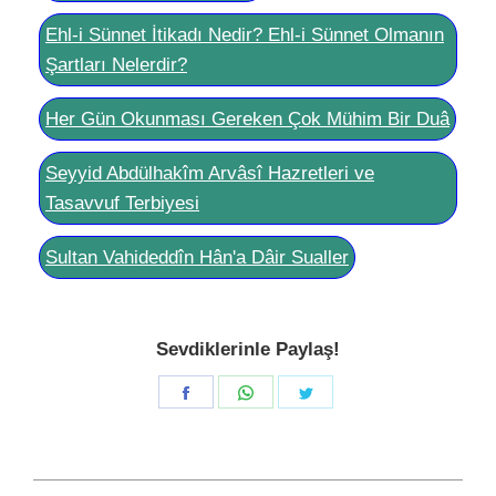
Ehl-i Sünnet İtikadı Nedir? Ehl-i Sünnet Olmanın
Şartları Nelerdir?
Her Gün Okunması Gereken Çok Mühim Bir Duâ
Seyyid Abdülhakîm Arvâsî Hazretleri ve
Tasavvuf Terbiyesi
Sultan Vahideddîn Hân'a Dâir Sualler
Sevdiklerinle Paylaş!
Share
Share
Share
on
on
on
Facebook
WhatsApp
Twitter