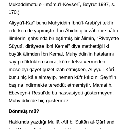
Mukaddimetu el-İmâmu’l-Kevserî, Beyrut 1997, s.
170.)
Aliyyü’l-Kârî bunu Muhyiddin İbnü’l-Arabî’yi tekfir
ederken de yapmıştır. İbn Âbidin gibi zâhir ve bâtın
ilimlerini şahsında birleştirmiş bir âlimin, “Rivayette
Süyutî, dirâyette İbni Kemal” diye methettiği iki
büyük âlimden İbn Kemal, Muhyiddin’in hatalarını
sayıp döktükten sonra, küfre fetva vermeden
meseleyi gayet güzel izah etmişken, Aliyyü’l-Kârî,
bunu hiç kâle almayıp, hemen küfr kılıcını Şeyh’in
başına indirmekte tereddüt etmemiştir. Mamafih,
Ebeveyn-i Resul’de bu hassasiyeti göstermeyen,
Muhyiddin’de hiç göstermez.
Dönmüş mü?
Hakkında yazdığı Mullā ˒Alī b. Sulṭān al-Qārī and