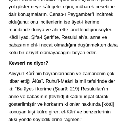
yol göstermeye kâfi geleceğini; mübarek nesebine
dair konuşmaların, Cenab-ı Peygamber’i incitmek
olduğunu; onu incitenlerin ise âyet-i kerime
mucibinde dünya ve ahirette lanetlendiğini söyler.
Kâdi İyad, Şifa-i Şerif’te, Resulullah’a, anne ve
babasının ehl-i necat olmadığını düşünmekten daha
kötü bir eziyet olamayacağını beyan eder.
Kevseri ne diyor?
Aliyyü’l-Kârî’nin hayranlarından ve zamanenin çok
itibar ettiği Âlûsî, Ruhu’l-Meâni isimli tefsirinde der
ki: “Bu âyet-i kerime (Şuarâ: 219) Resulullah’ın
anne ve babasının [tevhid] itikadını ispat olarak
gösterilmiştir ve korkarım ki onlar hakkında [kötü]
konuşan kişi küfre girer; el-Kârî ve benzerlerinin
aksi yönde söylediklerine rağmen!”