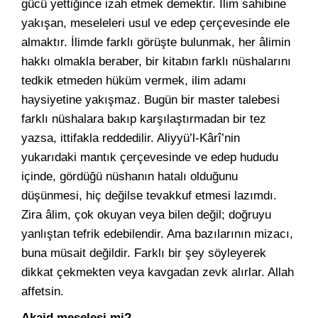
gücü yettiğince izah etmek demektir. İlim sahibine
yakışan, meseleleri usul ve edep çerçevesinde ele
almaktır. İlimde farklı görüşte bulunmak, her âlimin
hakkı olmakla beraber, bir kitabın farklı nüshalarını
tedkik etmeden hüküm vermek, ilim adamı
haysiyetine yakışmaz. Bugün bir master talebesi
farklı nüshalara bakıp karşılaştırmadan bir tez
yazsa, ittifakla reddedilir. Aliyyü’l-Kârî’nin
yukarıdaki mantık çerçevesinde ve edep hududu
içinde, gördüğü nüshanın hatalı olduğunu
düşünmesi, hiç değilse tevakkuf etmesi lazımdı.
Zira âlim, çok okuyan veya bilen değil; doğruyu
yanlıştan tefrik edebilendir. Ama bazılarının mizacı,
buna müsait değildir. Farklı bir şey söyleyerek
dikkat çekmekten veya kavgadan zevk alırlar. Allah
affetsin.
Akaid meselesi mi?