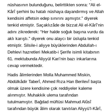
nüshasının bulunduğunu, belirttikten sonra: “Ali el-
Kârî şerhini bu hatalı nüshaya dayandırmış ve Allah
kendisini affetsin edep sınırını aşmıştır.” diyerek
tenkid etmiştir. Saçaklızâde de bizzat Ali el-Kârî’nin
adını zikrederek: “Her halde soğuk başına vurdu da
aklı karıştı.” diyerek onu alaycı bir üslupla tenkid
etmiştir. Silsile-i aliyye büyüklerinden Abdullah-ı
Dehlevi hazretleri Mekatib-i Şerife isimli kitabının
61. mektubunda Aliyyül Kari’nin bazı inkarlarına
cevap vermektedir.
Hadis âlimlerinden Molla Muhammed Miskin,
Abdülkâdir Taberî, Ahmed Rıza Han Berilevî başta
olmak üzere kendisine çok reddiyeler kaleme
alınmıştır. Muhakkik ulema tarafından
tutulmamıştır. Bağdad müftüsi Mahmud Alûsî
tarafından büyük âlim olarak tanıtılan Aliyyü’l-Kârî,