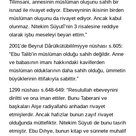
Tilimsani, annesinin müslüman oluşunu sahih bir
isnad ile rivayet ediyor. Ebeveyninin ikisinin birden
müslüman oluşunu da rivayet ediyor. Ancak kabul
olunmaz. Nitekim Süyutî’nin 3 risalesine reddiye
olarak işbu meseleyi beyan ettim.”
2001’de Beyrut Dârülkütübililmiyye nüshası s.605:
“Ebu Talib’in müslüman olduğu sahih değildir. Anne
ve babasının imanı hakkındaki kavillerden
müslüman olduklarının daha sahih olduğu, ümmetin
büyüklerinin ittifakıyla sabittir.”
1299 nüshası s.648-649: “Resulullah ebeveynini
diriltti ve ona iman ettiler. Bunu Taberani ve
başkaları Aişe radiyallahü anhadan rivayet
etmişlerdir. Ancak hafızlar bunun zayıf rivayet
olduğunda müttefiktir. Nitekim Süyuti de bunu tasrih
etmiştir. Ebu Dıhye, bunun kitap ve sünnete muhalif