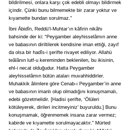
bildirilmesi, onlara karşı çok edebli olmayı bildirmek
içindir. Çünki bunu bilmemekte bir zarar yoktur ve
kıyamette bundan sorulmaz.”
İbni Âbidîn, Reddü’l-Muhtar’ın kâfirin nikâhı
bahsinde der ki: “Peygamber aleyhisselâmın anne
ve babasının diriltilerek kendisine iman ettiği, zayıf
da olsa bir hadîs-i şerifte rivayet ediliyor. Allahü
teâlânın lutf-u kereminden beklenilen, bu ikisinin,
ehl-i necat olduğudur. Hatta Peygamber
aleyhisselâmın bütün ataları muvahhiddirler.
Muhakkik âlimlere göre Cenab-ı Peygamber’in anne
ve babasının imanlı olup olmadığını konuşmamalı,
edebi gözetmelidir. [Hadisi şerifte, ‘Ölüleri
kötüleyerek, dirileri incitmeyiniz’ buyuruldu.] Bunu
konuşmamak, öğrenmemek insana zarar vermez;
kabirde ve kıyamette sorulmayacaktır.” Mürted