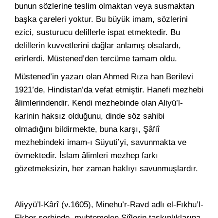
bunun sözlerine teslim olmaktan veya susmaktan
başka çareleri yoktur. Bu büyük imam, sözlerini
ezici, susturucu delillerle ispat etmektedir. Bu
delillerin kuvvetlerini dağlar anlamış olsalardı,
erirlerdi. Müstened’den tercüme tamam oldu.
Müstened’in yazarı olan Ahmed Rıza han Berilevi
1921’de, Hindistan’da vefat etmiştir. Hanefi mezhebi
âlimlerindendir. Kendi mezhebinde olan Aliyü’l-
karinin haksız olduğunu, dinde söz sahibi
olmadığını bildirmekte, buna karşı, Şâfiî
mezhebindeki imam-ı Süyuti’yi, savunmakta ve
övmektedir. İslam âlimleri mezhep farkı
gözetmeksizin, her zaman haklıyı savunmuşlardır.
Aliyyü’l-Kârî (v.1605), Minehu’r-Ravd adlı el-Fıkhu’l-
Ekber şerhinde, muhtemelen Şiîlerin taşkınlıklarına