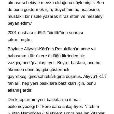
olması sebebiyle mevzu olduğunu söylemiştir. Ben
de bunu göstermek için, Süyutî’nin üç risalesine,
müstakil bir risale yazarak itiraz ettim ve meseleyi
beyan ettim.”
2001 nüshası s.652: “diriltti”den sonrası
çıkarılmıştır.
Böylece Aliyyü’l-Kârî’nin Resulullah’ın anne ve
babasının küfr üzere öldüğü fikrinden hiç
vazgeçmediği anlaşılıyor. Beyrut baskısı, onu bu
fikrinden dönmüş gibi göstermek
gayretkeşliğine/sahtekârlığına düşmüş. Aliyyü’l-Kârî
fanları, hep yeni baskılara baktıkları için, bunu
atlamışlardır.
Din kitaplarının yeni baskılarına itimat
edilemeyeceği bir kere daha anlaşılıyor. Nitekim
Sultan Hamid’den (1908’den) sonra basılan kitaplar