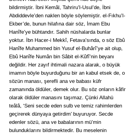
bildirmiştir. İbni Kemâl, Tahriru’l-Usul’de, İbni
Abdiddevle’den naklen böyle söylemiştir. el-Fıkhu’l-
Ekber’de, bunun hilafına dair söz, İmam Ebu
Hanîfe’ye bühtandır. Sahih nüshalarda bunlar
yoktur. İbn Hacer-i Mekkî, Fetava’sında, o söz Ebû
Hanîfe Muhammed bin Yusuf el-Buhârî’ye ait olup,
Ebû Hanîfe Numân bin Sâbit el-Kûfî’nin beyanı
değildir. Her zayıf ihtimali nazara alarak, o büyük
imamın böyle buyurduğunu bir an kabul etsek de, o
sözün manası, şerefli ana ve babası küfr
zamanında öldüler, demek olur. Bu söz onların kâfir
olarak öldüler manasını taşımaz. Çünki Allahü
teâlâ, ‘Seni secde eden sulb ve temiz rahimlerden
geçirerek dünyaya getirdim’ buyuruyor. Secde
edenler sözü, ana ve babalarının mü’min
bulunduklarını bildirmektedir. Bu meselenin