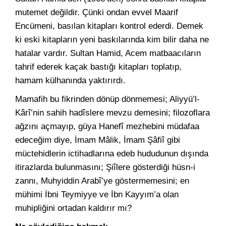
mutemet değildir. Çünki ondan evvel Maarif
Encümeni, basılan kitapları kontrol ederdi. Demek
ki eski kitapların yeni baskılarında kim bilir daha ne
hatalar vardır. Sultan Hamid, Acem matbaacıların
tahrif ederek kaçak bastığı kitapları toplatıp,
hamam külhanında yaktırırdı.
Mamafih bu fikrinden dönüp dönmemesi; Aliyyü’l-
Kârî’nin sahih hadîslere mevzu demesini; filozoflara
ağzını açmayıp, güya Hanefî mezhebini müdafaa
edeceğim diye, İmam Mâlik, İmam Şâfiî gibi
müctehidlerin ictihadlarına edeb hududunun dışında
itirazlarda bulunmasını; Şiîlere gösterdiği hüsn-i
zannı, Muhyiddin Arabî’ye göstermemesini; en
mühimi İbni Teymiyye ve İbn Kayyım’a olan
muhipliğini ortadan kaldırır mı?