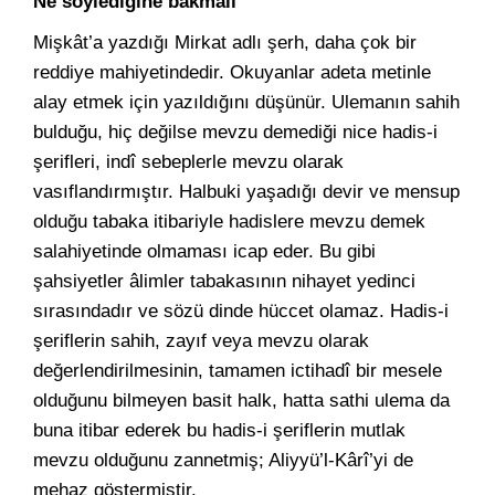
Ne söylediğine bakmalı
Mişkât’a yazdığı Mirkat adlı şerh, daha çok bir
reddiye mahiyetindedir. Okuyanlar adeta metinle
alay etmek için yazıldığını düşünür. Ulemanın sahih
bulduğu, hiç değilse mevzu demediği nice hadis-i
şerifleri, indî sebeplerle mevzu olarak
vasıflandırmıştır. Halbuki yaşadığı devir ve mensup
olduğu tabaka itibariyle hadislere mevzu demek
salahiyetinde olmaması icap eder. Bu gibi
şahsiyetler âlimler tabakasının nihayet yedinci
sırasındadır ve sözü dinde hüccet olamaz. Hadis-i
şeriflerin sahih, zayıf veya mevzu olarak
değerlendirilmesinin, tamamen ictihadî bir mesele
olduğunu bilmeyen basit halk, hatta sathi ulema da
buna itibar ederek bu hadis-i şeriflerin mutlak
mevzu olduğunu zannetmiş; Aliyyü’l-Kârî’yi de
mehaz göstermiştir.