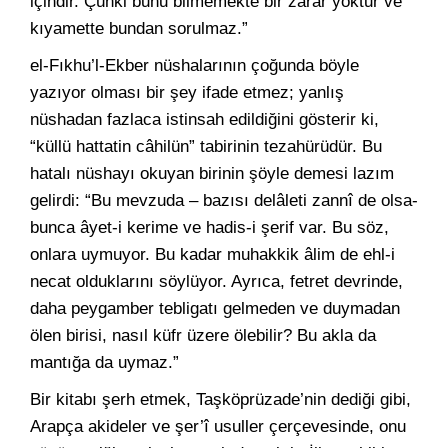
içindir. Çünki bunu bilmemekte bir zarar yoktur ve
kıyamette bundan sorulmaz.”
el-Fıkhu’l-Ekber nüshalarının çoğunda böyle
yazıyor olması bir şey ifade etmez; yanlış
nüshadan fazlaca istinsah edildiğini gösterir ki,
“küllü hattatin câhilün” tabirinin tezahürüdür. Bu
hatalı nüshayı okuyan birinin şöyle demesi lazım
gelirdi: “Bu mevzuda – bazısı delâleti zannî de olsa-
bunca âyet-i kerime ve hadis-i şerif var. Bu söz,
onlara uymuyor. Bu kadar muhakkik âlim de ehl-i
necat olduklarını söylüyor. Ayrıca, fetret devrinde,
daha peygamber tebligatı gelmeden ve duymadan
ölen birisi, nasıl küfr üzere ölebilir? Bu akla da
mantığa da uymaz.”
Bir kitabı şerh etmek, Taşköprüzade’nin dediği gibi,
Arapça akideler ve şer’î usuller çerçevesinde, onu