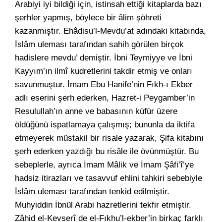
Arabiyi iyi bildiği için, istinsah ettiği kitaplarda bazı
şerhler yapmış, böylece bir âlim şöhreti
kazanmıştır. Ehâdisu’l-Mevdu’at adındaki kitabında,
İslâm uleması tarafından sahih görülen birçok
hadislere mevdu’ demiştir. İbni Teymiyye ve İbni
Kayyım’ın ilmî kudretlerini takdir etmiş ve onları
savunmuştur. İmam Ebu Hanife’nin Fıkh-ı Ekber
adlı eserini şerh ederken, Hazret-i Peygamber’in
Resulullah’ın anne ve babasının küfür üzere
öldüğünü ispatlamaya çalışmış; bununla da iktifa
etmeyerek müstakil bir risale yazarak, Şifa kitabını
şerh ederken yazdığı bu risâle ile övünmüştür. Bu
sebeplerle, ayrıca İmam Mâlik ve İmam Şâfi’î’ye
hadsiz itirazları ve tasavvuf ehlini tahkiri sebebiyle
İslâm uleması tarafından tenkid edilmiştir.
Muhyiddin İbnül Arabi hazretlerini tekfir etmiştir.
Zâhid el-Kevserî de el-Fıkhu’l-ekber’in birkaç farklı