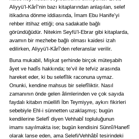
Aliyyü’l-Kârî’nin bazı kitaplarından anlaşılan, selef
itikadına dönme iddiasında, İmam Ebu Hanife’yi
rehber ittihaz ettiği; ona sadakatle bağlı
göründüğüdür. Nitekim Seyfü’l-Ebrar gibi kitaplarda,
avamın bir mezhebe bağlı olması kaidesi izah
edilirken, Aliyyü’l-Kârî’den referanslar verilir.
Buna mukabil, Mişkat şerhinde birçok müteşabih
âyet ve hadîs hakkında; te’vil ile tefviz arasında
hareket eder, ki bu selefîlik raconuna uymaz.
Onunki, kendine mahsus bir selefîliktir. Nasıl
zamanının önde gelen âlimlerinden ve çok sayıda
faydalı kitabın müellifi İbn Teymiyye, aykırı fikirleri
sebebiyle Ehl-i sünnetten uzaklaşmış; bugün
kendilerine Selefî diyen Vehhabî topluluğunun
imamı sayılmakta ise; bugün kendisini Sünnî/Hanefî
olarak lanse eden, ama Selefi/Vehhâbî tesirindeki