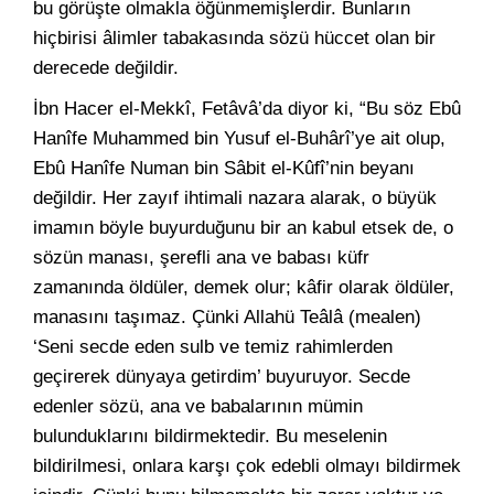
bu görüşte olmakla öğünmemişlerdir. Bunların
hiçbirisi âlimler tabakasında sözü hüccet olan bir
derecede değildir.
İbn Hacer el-Mekkî, Fetâvâ’da diyor ki, “Bu söz Ebû
Hanîfe Muhammed bin Yusuf el-Buhârî’ye ait olup,
Ebû Hanîfe Numan bin Sâbit el-Kûfî’nin beyanı
değildir. Her zayıf ihtimali nazara alarak, o büyük
imamın böyle buyurduğunu bir an kabul etsek de, o
sözün manası, şerefli ana ve babası küfr
zamanında öldüler, demek olur; kâfir olarak öldüler,
manasını taşımaz. Çünki Allahü Teâlâ (mealen)
‘Seni secde eden sulb ve temiz rahimlerden
geçirerek dünyaya getirdim’ buyuruyor. Secde
edenler sözü, ana ve babalarının mümin
bulunduklarını bildirmektedir. Bu meselenin
bildirilmesi, onlara karşı çok edebli olmayı bildirmek