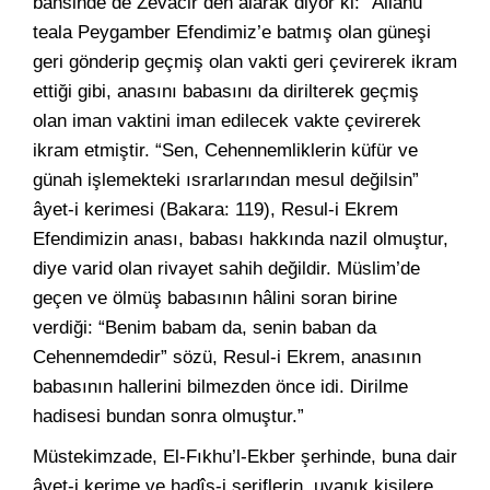
bahsinde de Zevâcir’den alarak diyor ki: “Allahü
teala Peygamber Efendimiz’e batmış olan güneşi
geri gönderip geçmiş olan vakti geri çevirerek ikram
ettiği gibi, anasını babasını da dirilterek geçmiş
olan iman vaktini iman edilecek vakte çevirerek
ikram etmiştir. “Sen, Cehennemliklerin küfür ve
günah işlemekteki ısrarlarından mesul değilsin”
âyet-i kerimesi (Bakara: 119), Resul-i Ekrem
Efendimizin anası, babası hakkında nazil olmuştur,
diye varid olan rivayet sahih değildir. Müslim’de
geçen ve ölmüş babasının hâlini soran birine
verdiği: “Benim babam da, senin baban da
Cehennemdedir” sözü, Resul-i Ekrem, anasının
babasının hallerini bilmezden önce idi. Dirilme
hadisesi bundan sonra olmuştur.”
Müstekimzade, El-Fıkhu’l-Ekber şerhinde, buna dair
âyet-i kerime ve hadîs-i şeriflerin, uyanık kişilere