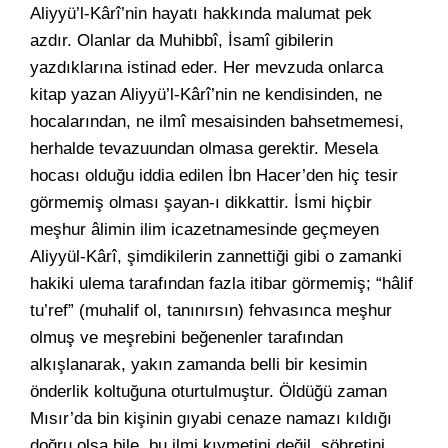
Aliyyü’l-Kârî’nin hayatı hakkında malumat pek
azdır. Olanlar da Muhibbî, İsamî gibilerin
yazdıklarına istinad eder. Her mevzuda onlarca
kitap yazan Aliyyü’l-Kârî’nin ne kendisinden, ne
hocalarından, ne ilmî mesaisinden bahsetmemesi,
herhalde tevazuundan olmasa gerektir. Mesela
hocası olduğu iddia edilen İbn Hacer’den hiç tesir
görmemiş olması şayan-ı dikkattir. İsmi hiçbir
meşhur âlimin ilim icazetnamesinde geçmeyen
Aliyyül-Kârî, şimdikilerin zannettiği gibi o zamanki
hakiki ulema tarafından fazla itibar görmemiş; “hâlif
tu’ref” (muhalif ol, tanınırsın) fehvasınca meşhur
olmuş ve meşrebini beğenenler tarafından
alkışlanarak, yakın zamanda belli bir kesimin
önderlik koltuğuna oturtulmuştur. Öldüğü zaman
Mısır’da bin kişinin gıyabi cenaze namazı kıldığı
doğru olsa bile, bu ilmi kıymetini değil, şöhretini