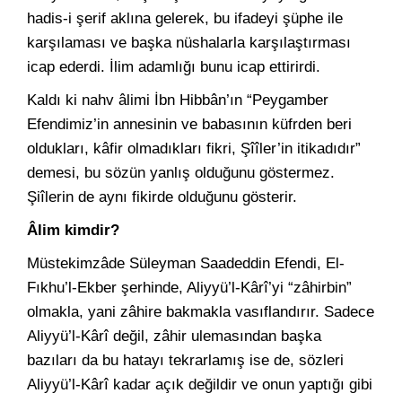
hadis-i şerif aklına gelerek, bu ifadeyi şüphe ile
karşılaması ve başka nüshalarla karşılaştırması
icap ederdi. İlim adamlığı bunu icap ettirirdi.
Kaldı ki nahv âlimi İbn Hibbân’ın “Peygamber
Efendimiz’in annesinin ve babasının küfrden beri
oldukları, kâfir olmadıkları fikri, Şîîler’in itikadıdır”
demesi, bu sözün yanlış olduğunu göstermez.
Şiîlerin de aynı fikirde olduğunu gösterir.
Âlim kimdir?
Müstekimzâde Süleyman Saadeddin Efendi, El-
Fıkhu’l-Ekber şerhinde, Aliyyü’l-Kârî’yi “zâhirbin”
olmakla, yani zâhire bakmakla vasıflandırır. Sadece
Aliyyü’l-Kârî değil, zâhir ulemasından başka
bazıları da bu hatayı tekrarlamış ise de, sözleri
Aliyyü’l-Kârî kadar açık değildir ve onun yaptığı gibi