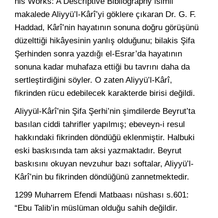
his Works: A Descriptive Bibliography isimli
makalede Aliyyü’l-Kârî’yi göklere çıkaran Dr. G. F.
Haddad, Kârî’nin hayatının sonuna doğru görüşünü
düzelttiği hikâyesinin yanlış olduğunu; bilakis Şifa
Şerhinden sonra yazdığı el-Esrar’da hayatının
sonuna kadar muhafaza ettiği bu tavrını daha da
sertleştirdiğini söyler. O zaten Aliyyü’l-Kârî,
fikrinden rücu edebilecek karakterde birisi değildi.
Aliyyül-Kârî’nin Şifa Şerhi’nin şimdilerde Beyrut’ta
basılan ciddi tahrifler yapılmış; ebeveyn-i resul
hakkındaki fikrinden döndüğü eklenmiştir. Halbuki
eski baskısında tam aksi yazmaktadır. Beyrut
baskısını okuyan nevzuhur bazı softalar, Aliyyü’l-
Kârî’nin bu fikrinden döndüğünü zannetmektedir.
1299 Muharrem Efendi Matbaası nüshası s.601:
“Ebu Talib’in müslüman olduğu sahih değildir.