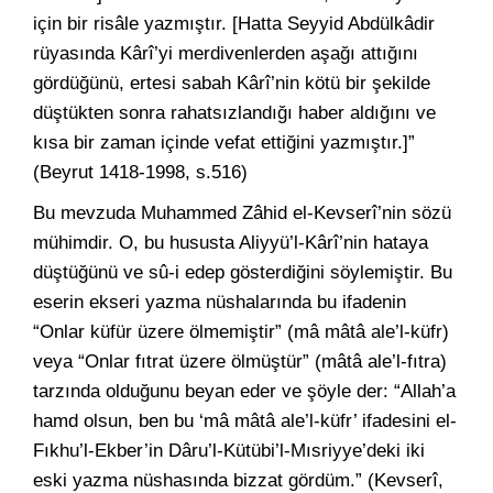
için bir risâle yazmıştır. [Hatta Seyyid Abdülkâdir
rüyasında Kârî’yi merdivenlerden aşağı attığını
gördüğünü, ertesi sabah Kârî’nin kötü bir şekilde
düştükten sonra rahatsızlandığı haber aldığını ve
kısa bir zaman içinde vefat ettiğini yazmıştır.]”
(Beyrut 1418-1998, s.516)
Bu mevzuda Muhammed Zâhid el-Kevserî’nin sözü
mühimdir. O, bu hususta Aliyyü’l-Kârî’nin hataya
düştüğünü ve sû-i edep gösterdiğini söylemiştir. Bu
eserin ekseri yazma nüshalarında bu ifadenin
“Onlar küfür üzere ölmemiştir” (mâ mâtâ ale’l-küfr)
veya “Onlar fıtrat üzere ölmüştür” (mâtâ ale’l-fıtra)
tarzında olduğunu beyan eder ve şöyle der: “Allah’a
hamd olsun, ben bu ‘mâ mâtâ ale’l-küfr’ ifadesini el-
Fıkhu’l-Ekber’in Dâru’l-Kütübi’l-Mısriyye’deki iki
eski yazma nüshasında bizzat gördüm.” (Kevserî,