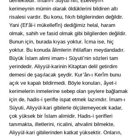
demektedir. İmam-ı Süyuti’nin, Ebeveyn-i
kerimeynin mümin olarak öldüklerini bildiren altı
risalesi vardır. Bu konu, fıkıh bilgilerinden değildir.
Yani (Ef’âl-i mükellefîn) dediğimiz helal, haram
olmak, sahih ve fasid olmak gibi bilgilerden değildir.
Bunun için, burada kıyas yoktur. İcma ise, hiç
yoktur. Bu konuda âlimlerin ihtilafları meydandadır.
Büyük İslam alimi imam-ı Süyuti’nin sözleri tam
yerindedir. Aliyyül-karinin Kitaptan delil getirdim
demesi de şaşılacak şeydir. Kur’ân-ı Kerîm bunu
açık ve kapalı bildirmedi. Böyle konuları, âyet-i
kerimelerin inmelerine sebep olan şeylere bağlamak
için de, hadis-i şerifle ispat etmek lazımdır. İmam-ı
Süyuti, Aliyyül-kari gibilerle ölçülemeyecek kadar,
çok yüksek bir İslam alimidir. Hadis-i şerifleri
tanımakta, illetlerini, ricalini, ahvalini bilmekte,
Aliyyül-kari gibilerinden katkat yüksektir. Onların,