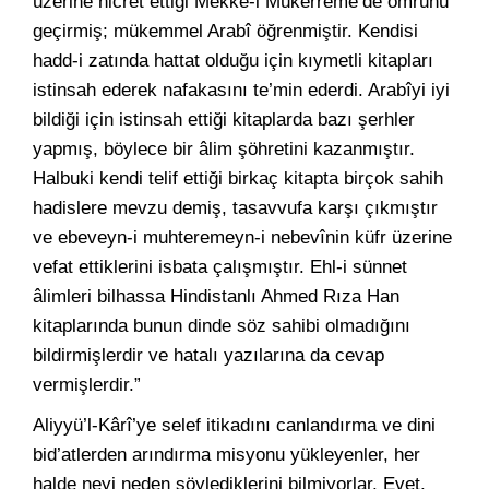
üzerine hicret ettiği Mekke-i Mükerreme’de ömrünü
geçirmiş; mükemmel Arabî öğrenmiştir. Kendisi
hadd-i zatında hattat olduğu için kıymetli kitapları
istinsah ederek nafakasını te’min ederdi. Arabîyi iyi
bildiği için istinsah ettiği kitaplarda bazı şerhler
yapmış, böylece bir âlim şöhretini kazanmıştır.
Halbuki kendi telif ettiği birkaç kitapta birçok sahih
hadislere mevzu demiş, tasavvufa karşı çıkmıştır
ve ebeveyn-i muhteremeyn-i nebevînin küfr üzerine
vefat ettiklerini isbata çalışmıştır. Ehl-i sünnet
âlimleri bilhassa Hindistanlı Ahmed Rıza Han
kitaplarında bunun dinde söz sahibi olmadığını
bildirmişlerdir ve hatalı yazılarına da cevap
vermişlerdir.”
Aliyyü’l-Kârî’ye selef itikadını canlandırma ve dini
bid’atlerden arındırma misyonu yükleyenler, her
halde neyi neden söylediklerini bilmiyorlar. Evet,