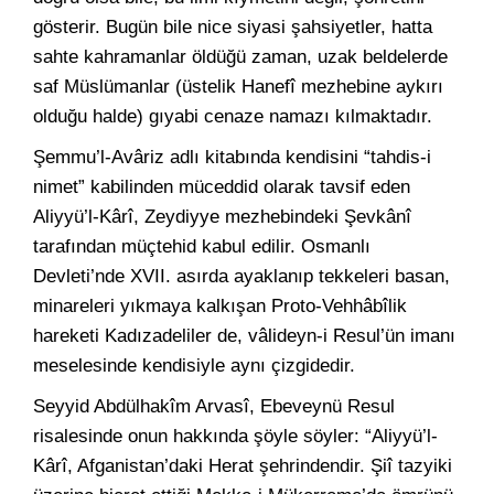
gösterir. Bugün bile nice siyasi şahsiyetler, hatta
sahte kahramanlar öldüğü zaman, uzak beldelerde
saf Müslümanlar (üstelik Hanefî mezhebine aykırı
olduğu halde) gıyabi cenaze namazı kılmaktadır.
Şemmu’l-Avâriz adlı kitabında kendisini “tahdis-i
nimet” kabilinden müceddid olarak tavsif eden
Aliyyü’l-Kârî, Zeydiyye mezhebindeki Şevkânî
tarafından müçtehid kabul edilir. Osmanlı
Devleti’nde XVII. asırda ayaklanıp tekkeleri basan,
minareleri yıkmaya kalkışan Proto-Vehhâbîlik
hareketi Kadızadeliler de, vâlideyn-i Resul’ün imanı
meselesinde kendisiyle aynı çizgidedir.
Seyyid Abdülhakîm Arvasî, Ebeveynü Resul
risalesinde onun hakkında şöyle söyler: “Aliyyü’l-
Kârî, Afganistan’daki Herat şehrindendir. Şiî tazyiki