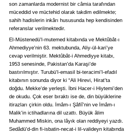
son zamanlarda modernist bir câmia tarafından
müceddid ve müctehid olarak takdim edilmekte;
sahih hadislerin inkârı hususunda hep kendisinden
referanslar verilmektedir.
El-Müstenedü’l-mutemed kitabında ve Mektûbât-ı
Ahmediyye’nin 63. mektubunda, Aliy-ül-kari’ye
cevap verilmiştir. Mektûbât-i Ahmediyye kitabı,
1953 senesinde, Pakistan’da Karaşi’de
bastırılmıştır. Turubü’l-emasil bi-teracimi’l-efadıl
kitabının sonunda diyor ki “Ali Hirevi, Hirat’ta
doğdu. Mekke’de yerleşti. İbni Hacer-i Hiytemi’den
de okudu. Çok eser bıraktı ise de, din büyüklerine
itirazları çirkin oldu. İmâm-ı Şâfiî’nin ve İmâm-ı
Malik’in ictihadlarına dil uzattı. Büyük âlim
Muhammed Miskin, ona lâyık olan reddiyeyi yazdı.
Sedâdü’d-din fi-isbatin-necat-i lil-valideyn kitabında