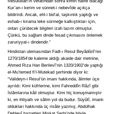
Resulullah’ın vefatından sonra kimin halife olacağı
Kur’an-ı kerim ve sünnet-i nebevîde açıkça
bildirirdi. Ancak, ehl-i bid’at, taşkınlık yaptığı ve
eshab-ı kirama leke sürmeğe kalkıştıkları için,
onları çürütecek bilgileri izah lazım olmuştur.
Çünkü, bu sağlam dinde fesad çıkmasını önlemek
zaruriyyat-ı dindendir.”
Hindistan ulemasından Fadl-ı Resul Beyâdûnî’nin
1270/1854’de kaleme aldığı akaide dair metnine,
Ahmed Rıza Han Berilevî’nin 1320/1902’de yaptığı
el-Mu’temed fi’l-Mutekad şerhinde diyor ki:
“Valideyn-i Resul’ün imanı hakkında, âlimler üçe
ayrıldı: Kimi küfrlerine, kimi Fahreddîn Râzî gibi
İslâmlarına kâil olmuştur. Kimi hiç konuşmamıştır
ki, en ihtiyatlı ve sâlim yol da budur. Süyûtî, imanlı
oldukları hakkında üç risâle yazmış; Abdülhak
Dehlevî hazretleri Mişkat Şerhi’nde böyle