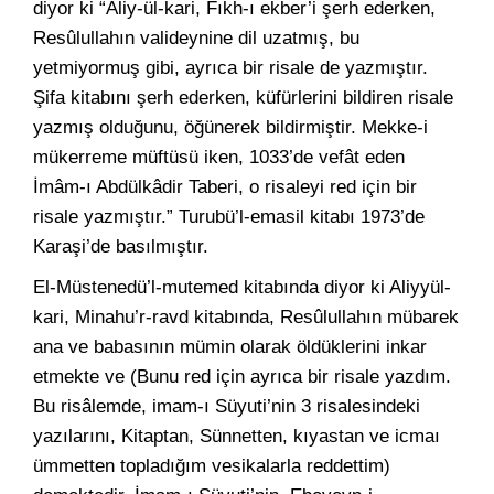
diyor ki “Aliy-ül-kari, Fıkh-ı ekber’i şerh ederken,
Resûlullahın valideynine dil uzatmış, bu
yetmiyormuş gibi, ayrıca bir risale de yazmıştır.
Şifa kitabını şerh ederken, küfürlerini bildiren risale
yazmış olduğunu, öğünerek bildirmiştir. Mekke-i
mükerreme müftüsü iken, 1033’de vefât eden
İmâm-ı Abdülkâdir Taberi, o risaleyi red için bir
risale yazmıştır.” Turubü’l-emasil kitabı 1973’de
Karaşi’de basılmıştır.
El-Müstenedü’l-mutemed kitabında diyor ki Aliyyül-
kari, Minahu’r-ravd kitabında, Resûlullahın mübarek
ana ve babasının mümin olarak öldüklerini inkar
etmekte ve (Bunu red için ayrıca bir risale yazdım.
Bu risâlemde, imam-ı Süyuti’nin 3 risalesindeki
yazılarını, Kitaptan, Sünnetten, kıyastan ve icmaı
ümmetten topladığım vesikalarla reddettim)