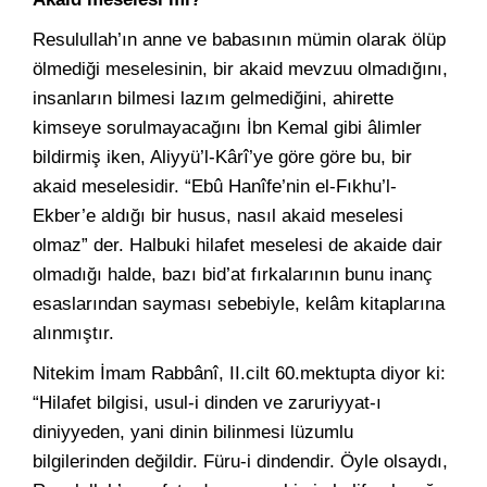
Resulullah’ın anne ve babasının mümin olarak ölüp
ölmediği meselesinin, bir akaid mevzuu olmadığını,
insanların bilmesi lazım gelmediğini, ahirette
kimseye sorulmayacağını İbn Kemal gibi âlimler
bildirmiş iken, Aliyyü’l-Kârî’ye göre göre bu, bir
akaid meselesidir. “Ebû Hanîfe’nin el-Fıkhu’l-
Ekber’e aldığı bir husus, nasıl akaid meselesi
olmaz” der. Halbuki hilafet meselesi de akaide dair
olmadığı halde, bazı bid’at fırkalarının bunu inanç
esaslarından sayması sebebiyle, kelâm kitaplarına
alınmıştır.
Nitekim İmam Rabbânî, II.cilt 60.mektupta diyor ki:
“Hilafet bilgisi, usul-i dinden ve zaruriyyat-ı
diniyyeden, yani dinin bilinmesi lüzumlu
bilgilerinden değildir. Füru-i dindendir. Öyle olsaydı,