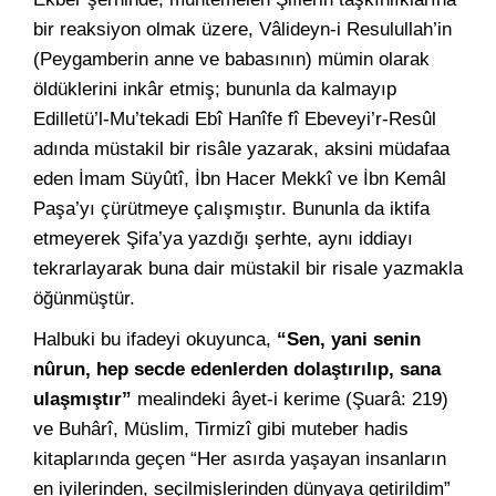
bir reaksiyon olmak üzere, Vâlideyn-i Resulullah’in
(Peygamberin anne ve babasının) mümin olarak
öldüklerini inkâr etmiş; bununla da kalmayıp
Edilletü’l-Mu’tekadi Ebî Hanîfe fî Ebeveyi’r-Resûl
adında müstakil bir risâle yazarak, aksini müdafaa
eden İmam Süyûtî, İbn Hacer Mekkî ve İbn Kemâl
Paşa’yı çürütmeye çalışmıştır. Bununla da iktifa
etmeyerek Şifa’ya yazdığı şerhte, aynı iddiayı
tekrarlayarak buna dair müstakil bir risale yazmakla
öğünmüştür.
Halbuki bu ifadeyi okuyunca,
“Sen, yani senin
nûrun, hep secde edenlerden dolaştırılıp, sana
ulaşmıştır”
mealindeki âyet-i kerime (Şuarâ: 219)
ve Buhârî, Müslim, Tirmizî gibi muteber hadis
kitaplarında geçen “Her asırda yaşayan insanların
en iyilerinden, seçilmişlerinden dünyaya getirildim”