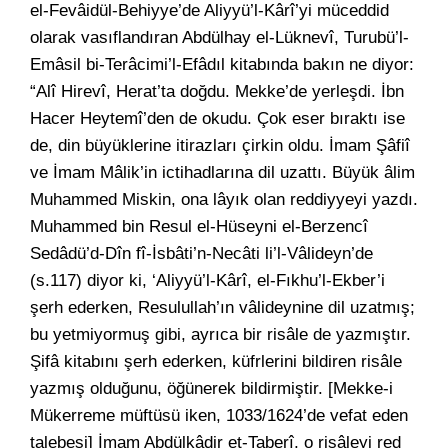
el-Fevâidül-Behiyye’de Aliyyü’l-Kârî’yi müceddid
olarak vasıflandıran Abdülhay el-Lüknevî, Turubü’l-
Emâsil bi-Terâcimi’l-Efâdıl kitabında bakın ne diyor:
“Alî Hirevî, Herat’ta doğdu. Mekke’de yerleşdi. İbn
Hacer Heytemî’den de okudu. Çok eser bıraktı ise
de, din büyüklerine itirazları çirkin oldu. İmam Şâfiî
ve İmam Mâlik’in ictihadlarına dil uzattı. Büyük âlim
Muhammed Miskin, ona lâyık olan reddiyyeyi yazdı.
Muhammed bin Resul el-Hüseyni el-Berzencî
Sedâdü’d-Dîn fî-İsbâti’n-Necâti li’l-Vâlideyn’de
(s.117) diyor ki, ‘Aliyyü’l-Kârî, el-Fıkhu’l-Ekber’i
şerh ederken, Resulullah’ın vâlideynine dil uzatmış;
bu yetmiyormuş gibi, ayrıca bir risâle de yazmıştır.
Şifâ kitabını şerh ederken, küfrlerini bildiren risâle
yazmış olduğunu, öğünerek bildirmiştir. [Mekke-i
Mükerreme müftüsü iken, 1033/1624’de vefat eden
talebesi] İmam Abdülkâdir et-Taberî, o risâleyi red