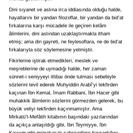
Dini sıyanet ve aslına irca iddiasında olduğu halde,
hayatlarını bir yandan filozoflar, bir yandan da bid’at
fırkalarına karşı mücadele ile geçiren kelâm
âlimlerini, dini aslından uzaklaştırmakla itham
etmiş; ama din gayreti, ne feylesoflara, ne de bid’at
fırkalarıyla söz söylemesine yetmiştir.
Fikirlerine iştirak etmedikleri, meslek ve
meşreblerine de uymadığı halde, her zaman
sünnet-i seniyyeyi ittibaı önde tutması sebebiyle
sözlerini tevil ederek Muhyiddin Arabî’yi tekfirden
kaçınan İbn Kemal, İmam Rabbani, İbn Hacer gibi
muhakkik âlimlerin sözlerini görmezden gelerek, bu
büyük veliyi tekfirden kaçınmamıştır. Ama
Mirkatü’l-Mefâtih kitabının başındaki yazılarından
da açıkça anlaşıldığı gibi, İbn Teymiyye, İbn
Kayyım gibi münakaşalı şahsiyetlere hayranlığını