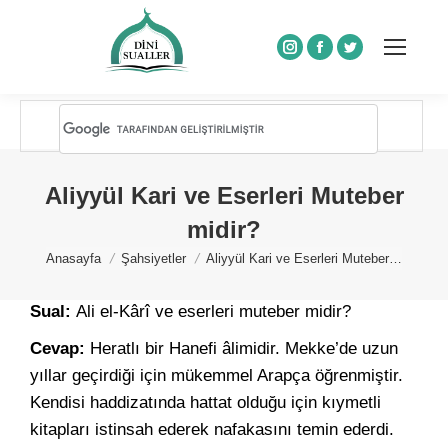
Instagram
Facebook
Twitter
Aliyyül Kari ve Eserleri Muteber
midir?
You are here:
Anasayfa
Şahsiyetler
Aliyyül Kari ve Eserleri Muteber…
Sual:
Ali el-Kârî ve eserleri muteber midir?
Cevap:
Heratlı bir Hanefi âlimidir. Mekke’de uzun
yıllar geçirdiği için mükemmel Arapça öğrenmiştir.
Kendisi haddizatında hattat olduğu için kıymetli
kitapları istinsah ederek nafakasını temin ederdi.