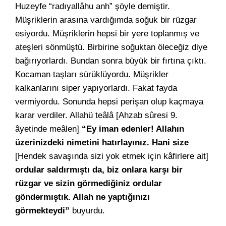
Huzeyfe “radıyallâhu anh” şöyle demiştir.
Müşriklerin arasına vardığımda soğuk bir rüzgar
esiyordu. Müşriklerin hepsi bir yere toplanmış ve
ateşleri sönmüştü. Birbirine soğuktan öleceğiz diye
bağırıyorlardı. Bundan sonra büyük bir fırtına çıktı.
Kocaman taşları sürüklüyordu. Müşrikler
kalkanlarını siper yapıyorlardı. Fakat fayda
vermiyordu. Sonunda hepsi perişan olup kaçmaya
karar verdiler. Allahü teâlâ [Ahzab sûresi 9.
âyetinde meâlen]
“Ey iman edenler! Allahın
üzerinizdeki nimetini hatırlayınız. Hani size
[Hendek savaşında sizi yok etmek için kâfirlere ait]
ordular saldırmıştı da, biz onlara karşı bir
rüzgar ve sizin görmediğiniz ordular
göndermıştık. Allah ne yaptığınızı
görmekteydi”
buyurdu.