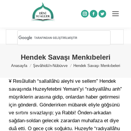
Instagram
Facebook
Twitter
Hendek Savaşı Menkıbeleri
You are here:
Anasayfa
Şevâhidü'n-Nübüvve
Hendek Savaşı Menkıbeleri
¥ Resûlullah “sallallâhü aleyhi ve sellem” Hendek
savaşında Huzeyfetebni Yemani’yi “radıyallâhu anh”
müşriklerin arasına gidip, onlardan haber getirmesi
için gönderdi. Gönderirken mübarek eliyle göğsünü
ve sırtını sıvazlayıp; ya Rabbi! Önden-arkadan
sağdan-soldan gelecek zarardan muhafaza et diye
duâ etti. O gece çok soğuktu. Huzeyfe “radıyallâhu