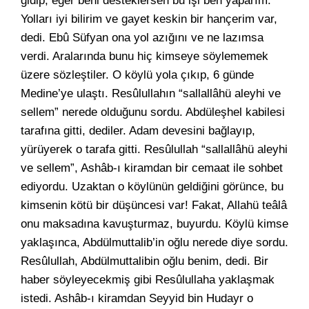
gidip, eğer beni desteklersen bu işi ben yaparım.
Yolları iyi bilirim ve gayet keskin bir hançerim var,
dedi. Ebû Süfyan ona yol azığını ve ne lazımsa
verdi. Aralarında bunu hiç kimseye söylememek
üzere sözleştiler. O köylü yola çıkıp, 6 günde
Medine’ye ulaştı. Resûlullahın “sallallâhü aleyhi ve
sellem” nerede olduğunu sordu. Abdüleşhel kabilesi
tarafına gitti, dediler. Adam devesini bağlayıp,
yürüyerek o tarafa gitti. Resûlullah “sallallâhü aleyhi
ve sellem”, Ashâb-ı kiramdan bir cemaat ile sohbet
ediyordu. Uzaktan o köylünün geldiğini görünce, bu
kimsenin kötü bir düşüncesi var! Fakat, Allahü teâlâ
onu maksadına kavuşturmaz, buyurdu. Köylü kimse
yaklaşınca, Abdülmuttalib’in oğlu nerede diye sordu.
Resûlullah, Abdülmuttalibin oğlu benim, dedi. Bir
haber söyleyecekmiş gibi Resûlullaha yaklaşmak
istedi. Ashâb-ı kiramdan Seyyid bin Hudayr o