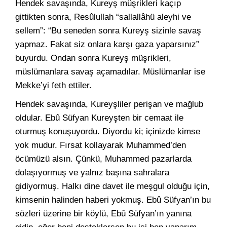
Hendek savaşında, Kureyş müşrikleri kaçıp
gittikten sonra, Resûlullah “sallallâhü aleyhi ve
sellem”: “Bu seneden sonra Kureyş sizinle savaş
yapmaz. Fakat siz onlara karşı gaza yaparsınız”
buyurdu. Ondan sonra Kureyş müşrikleri,
müslümanlara savaş açamadılar. Müslümanlar ise
Mekke’yi feth ettiler.
Hendek savaşında, Kureyşliler perişan ve mağlub
oldular. Ebû Süfyan Kureyşten bir cemaat ile
oturmuş konuşuyordu. Diyordu ki; içinizde kimse
yok mudur. Fırsat kollayarak Muhammed’den
öcümüzü alsın. Çünkü, Muhammed pazarlarda
dolaşıyormuş ve yalnız başına sahralara
gidiyormuş. Halkı dine davet ile meşgul olduğu için,
kimsenin halinden haberi yokmuş. Ebû Süfyan’ın bu
sözleri üzerine bir köylü, Ebû Süfyan’ın yanına