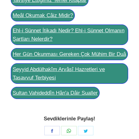
Tavsiye Ettiğimiz Temel Kitaplar
Meâl Okumak Câiz Midir?
Ehl-i Sünnet İtikadı Nedir? Ehl-i Sünnet Olmanın
Şartları Nelerdir?
Her Gün Okunması Gereken Çok Mühim Bir Duâ
Seyyid Abdülhakîm Arvâsî Hazretleri ve
Tasavvuf Terbiyesi
Sultan Vahideddîn Hân'a Dâir Sualler
Sevdiklerinle Paylaş!
Share
Share
Share