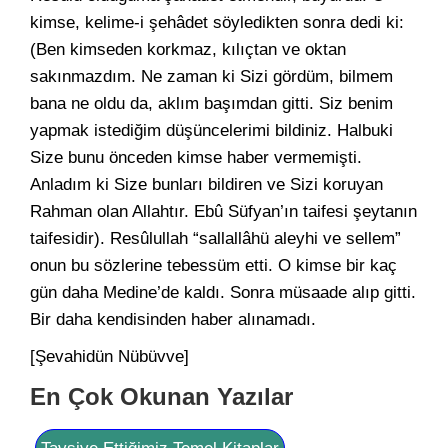
kimse, kelime-i şehâdet söyledikten sonra dedi ki:
(Ben kimseden korkmaz, kılıçtan ve oktan
sakınmazdım. Ne zaman ki Sizi gördüm, bilmem
bana ne oldu da, aklım başımdan gitti. Siz benim
yapmak istediğim düşüncelerimi bildiniz. Halbuki
Size bunu önceden kimse haber vermemişti.
Anladım ki Size bunları bildiren ve Sizi koruyan
Rahman olan Allahtır. Ebû Süfyan’ın taifesi şeytanın
taifesidir). Resûlullah “sallallâhü aleyhi ve sellem”
onun bu sözlerine tebessüm etti. O kimse bir kaç
gün daha Medine’de kaldı. Sonra müsaade alıp gitti.
Bir daha kendisinden haber alınamadı.
[Şevahidün Nübüvve]
En Çok Okunan Yazılar