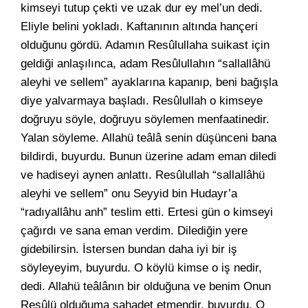
kimseyi tutup çekti ve uzak dur ey mel’un dedi.
Eliyle belini yokladı. Kaftanının altında hançeri
olduğunu gördü. Adamın Resûlullaha suikast için
geldiği anlaşılınca, adam Resûlullahın “sallallâhü
aleyhi ve sellem” ayaklarına kapanıp, beni bağışla
diye yalvarmaya başladı. Resûlullah o kimseye
doğruyu söyle, doğruyu söylemen menfaatinedir.
Yalan söyleme. Allahü teâlâ senin düşünceni bana
bildirdi, buyurdu. Bunun üzerine adam eman diledi
ve hadiseyi aynen anlattı. Resûlullah “sallallâhü
aleyhi ve sellem” onu Seyyid bin Hudayr’a
“radıyallâhu anh” teslim etti. Ertesi gün o kimseyi
çağırdı ve sana eman verdim. Dilediğin yere
gidebilirsin. İstersen bundan daha iyi bir iş
söyleyeyim, buyurdu. O köylü kimse o iş nedir,
dedi. Allahü teâlânın bir olduğuna ve benim Onun
Resûlü olduğuma şahadet etmendir, buyurdu. O