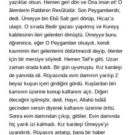
yazıklar olsun. Hemen geri dön ve Ona iman et! O
âlemlerin Rabbinin Resûlüdür. Son Peygamberdir,
dedi. Ümeyye bin Ebû Salt geri dönüp, Hicaz’a
ulaştı. O sırada Bedir gazası yapılmış ve Kureyş
kabilesinin ileri gelenleri ölmüştü. Ümeyye bunu
öğrenince, eğer O Peygamber olsaydı, kendi
kavminin ileri gelenlerini öldürtmezdi deyip, ölenler
için bir mersiye söyledi. Hemen Taif’e gitti. Uzun
zaman orada kaldı. Bir gün uyumuştu. Kız kardeşi
de yanında idi. Rüyasında evin damının yarılıp 2
beyaz kuşun içeri girdiğini gördü. Kuşlardan biri
karnının üzerine konup kaftanını açtı. Diğeri
öleceğini işitmiştir, dedi. Hayır, Allahü teâlâ
gecinden versin diyerek kaftanını üzerine örttü.
Sonra evin damından çıkıp, gittiler. Evin damında
hiç yarık izi kalmadı. Kız kardeşi Ümeyye’yi
uyandırdı. Rüyasını anlatıp, bana bir haber