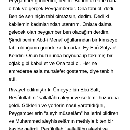
Peygamber gönderildi, dedim. Bunun üzerine bana
o hak ve gerçek Peygamberdir. Ona tabi ol, dedi.
Ben de sen niçin tabi olmazsın, dedim. Dedi ki
kabilemin kadınlarından utanırım. Onlara daima
gelecek olan peygamber ben olacağım derdim.
Şimdi benim Abd-i Menaf oğullarından bir kimseye
tabi olduğumu görürlerse kınarlar. Ey Ebû Süfyan!
Kendini Onun huzurunda boynuna ip takılmış bir
oğlak gibi kabul et ve Ona tabi ol. Her ne
emrederse asla muhalefet gösterme, diye tenbih
etti.
Rivayet edilmiştir ki Ümeyye bin Ebû Salt,
Resûlullahın “sallallâhü aleyhi ve sellem” huzuruna
geldi. Göklerin ve yerlerin nasıl yaratıldığını,
Peygamberlerin “aleyhimüsselâm” hallerini bildiren
ve Muhammed aleyhisselâmın methiyle biten bir
kaside getirdi. Resûlullah “sallallâhü aleyhi ve