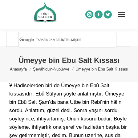
Instagram
Facebook
Twitter
Ümeyye bin Ebu Salt Kıssası
You are here:
Anasayfa
Şevâhidü'n-Nübüvve
Ümeyye bin Ebu Salt Kıssası
¥ Hadiselerden biri de Ümeyye bin Ebû Salt
kıssasıdır: Ebû Süfyan şöyle anlatmıştır: Ümeyye
bin Ebû Salt Şam’da bana Utbe bin Rebi’nin hâlini
sordu. Anlattım, güzel dedi. Sonra yaşını sordu,
söyleyince, ihtiyarlamış. Onun kusuru budur. Böyle
söyleme, ihtiyarlık ona şeref ve faziletten başka bir
şey getirmemiştir, dedim. Bunun üzerine, sus da