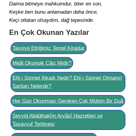
Daima bitmeye mahkumdur, biter en son.
Keşke ben bunu anlamadan daha önce,
Keçi otlatan olsaydım, dağ tepesinde.
En Çok Okunan Yazılar
Tavsiye Ettiğimiz Temel Kitaplar
Meâl Okumak Câiz Midir?
Ehl-i Sünnet İtikadı Nedir? Ehl-i Sünnet Olmanın
Şartları Nelerdir?
Her Gün Okunması Gereken Çok Mühim Bir Duâ
Seyyid Abdülhakîm Arvâsî Hazretleri ve
Tasavvuf Terbiyesi