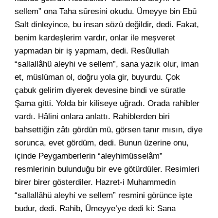
sellem” ona Taha sûresini okudu. Ümeyye bin Ebû
Salt dinleyince, bu insan sözü değildir, dedi. Fakat,
benim kardeşlerim vardır, onlar ile meşveret
yapmadan bir iş yapmam, dedi. Resûlullah
“sallallâhü aleyhi ve sellem”, sana yazık olur, iman
et, müslüman ol, doğru yola gir, buyurdu. Çok
çabuk gelirim diyerek devesine bindi ve süratle
Şama gitti. Yolda bir kiliseye uğradı. Orada rahibler
vardı. Hâlini onlara anlattı. Rahiblerden biri
bahsettiğin zâtı gördün mü, görsen tanır mısın, diye
sorunca, evet gördüm, dedi. Bunun üzerine onu,
içinde Peygamberlerin “aleyhimüsselâm”
resmlerinin bulunduğu bir eve götürdüler. Resimleri
birer birer gösterdiler. Hazret-i Muhammedin
“sallallâhü aleyhi ve sellem” resmini görünce işte
budur, dedi. Rahib, Ümeyye’ye dedi ki: Sana