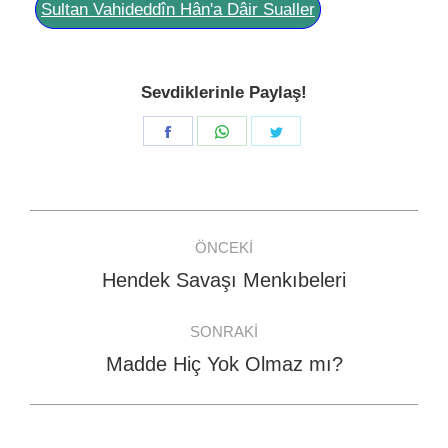
Sultan Vahideddîn Hân'a Dâir Sualler
Sevdiklerinle Paylaş!
Share
Share
Share
on
on
on
Facebook
WhatsApp
Twitter
Post
ÖNCEKI
navigation
Hendek Savaşı Menkıbeleri
Previous
post:
SONRAKI
Madde Hiç Yok Olmaz mı?
Next
post: