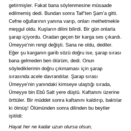
getirmişler. Fakat bana söylenmesine müsaade
edilmemiş dedi. Bundan sonra Taif’ten Şam’a gitti.
Cefne oğullarının yanına varıp, onları methetmekle
meşgul oldu. Kuşların dilini bilirdi. Bir gün onlarla
şarap içiyordu. Oradan geçen bir karga ses çıkardı.
Ümeyye’nin rengi değişti. Sana ne oldu, dediler.
Eğer şu karganın garib sözü doğru ise, şarap sırası
bana gelmeden ben ölürüm, dedi. Onun
söylediklerinin doğru çıkmaması için şarap
sırasında acele davrandılar. Şarap sırası
Ümeyye’nin yanındaki kimseye ulaştığı sırada,
Ümeyye bin Ebû Salt yere düştü. Kaftanını üzerine
örttüler. Bir müddet sonra kaftanını kaldırıp, baktılar
ki ölmüş! Ölümünden sonra dilinden bu beytler
işitildi:
Hayat her ne kadar uzun olursa olsun,