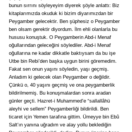
bunun sırrını söyleyeyim diyerek şöyle anlattı: Biz
kitaplarımızda okuduk ki bizim diyarımızdan bir
Peygamber gelecektir. Ben şüphesiz o Peygamber
ben olsam gerektir diyordum. İlm ehli olanlarla bu
hususu konuştuk. O Peygamberin Abd-i Menaf
oğullarından geleceğini söylediler. Abd-i Menaf
oğullarına ne kadar dikkatle baktıysam da bu işe
Utbe bin Rebi’den başka uygun birini göremedim.
Fakat sen onun yaşını söyledin, yaşı geçmiş.
Anladım ki gelecek olan Peygamber o değildir.
Çünkü o, 40 yaşını geçmiş ve ona peygamberlik
bildirilmemiş. Bu konuşmalardan sonra aradan
günler geçti. Hazret-i Muhammed’e “sallallâhü
aleyhi ve sellem” Peygamberliği bildirildi. Ben
ticaret için Yemen tarafına gittim. Ümeyye bin Ebû
Salt’ın yanına uğradım ve alay yollu beklediğin