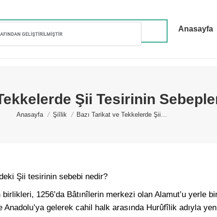
Anasayfa
Tekkelerde Şii Tesirinin Sebeple
You are here:
Anasayfa
Şiîlik
Bazı Tarikat ve Tekkelerde Şii…
eki Şii tesirinin sebebi nedir?
irlikleri, 1256’da Bâtınîlerin merkezi olan Alamut’u yerle bir 
 Anadolu’ya gelerek cahil halk arasında Hurûfîlik adıyla yeni