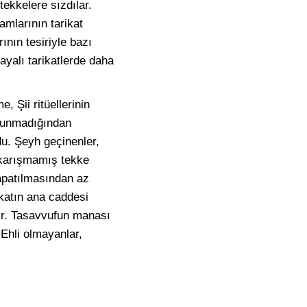
ekkelere sızdılar.
amlarının tarikat
nın tesiriyle bazı
dayalı tarikatlerde daha
 Şii ritüellerinin
ulunmadığından
ldu. Şeyh geçinenler,
t karışmamış tekke
apatılmasından az
ikatın ana caddesi
dir. Tasavvufun manası
 Ehli olmayanlar,