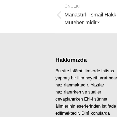
Post
ÖNCEKI
navigation
Manastırlı İsmail Hakkı
Previous
Muteber midir?
post:
Hakkımızda
Bu site İslâmî ilimlerde ihtisas
yapmış bir ilim heyeti tarafında
hazırlanmaktadır. Yazılar
hazırlanırken ve sualler
cevaplanırken Ehl-i sünnet
âlimlerinin eserlerinden istifade
edilmektedir. Dinî konularda