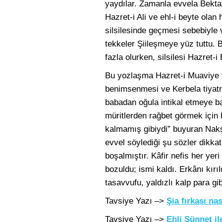
yaydılar. Zamanla evvela Bekta
Hazret-i Ali ve ehl-i beyte olan
silsilesinde geçmesi sebebiyle 
tekkeler Şiileşmeye yüz tuttu. Bu
fazla olurken, silsilesi Hazret
Bu yozlaşma Hazret-i Muaviye ve
benimsenmesi ve Kerbela tiyatro
babadan oğula intikal etmeye baş
müritlerden rağbet görmek için 
kalmamış gibiydi” buyuran Nakş
evvel söylediği şu sözler dikkat
boşalmıştır. Kâfir nefis her yer
bozuldu; ismi kaldı. Erkânı kırı
tasavvufu, yaldızlı kalp para gi
Tavsiye Yazı –>
Şia fırkası nas
Tavsiye Yazı –>
Ehli Sünnet i