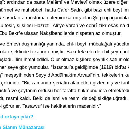
şî; ardından da başta Melâmî ve Mevlevî olmak üzere diğer t
 hürmet ve muhabbet, hatta Cafer Sadık gibi bazı ehli beyt im
ve asırlarca müslüman alemini sarmış olan Şii propagandaları
 tesir, silsilesi Hazret-i Ali’ye varan ve cehrî zikr esasına 
-i Ebu Bekr’e ulaşan Nakşibendilerde nispeten az olmuştur.
 Emevî düşmanlığı yanında, ehl-i beyti mübalağalı yüceltme,
ları şeklinde tezahür etmiştir. Bazı tekkelerde ehil şeyh b
ladı. İlim ihmal edildi. Olur olmaz kişilere şeyhlik satılır o
her şeye göz yumdular. “İstanbul’a geldiğimde (1919) bid’a
î meşayihinden Seyyid Abdülhakim Arvasî’nin, tekkelerin k
 çekicidir: “Bir zamandır şeriatin alâmetleri gizlenmiş ve tar
i istilâ ve şeyta­nın ordusu her tarafta hükmünü icra etmekte
ldı, resmi kaldı. Belki de ismi ve resmi de değişikliğe uğradı.
bi görürler. Tasavvuf ise hakikatlerin madenidir.”
ıl ortaya çıktı?
le Şianın Münazarası