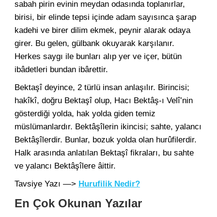
sabah pirin evinin meydan odasında toplanırlar,
birisi, bir elinde tepsi içinde adam sayısınca şarap
kadehi ve birer dilim ekmek, peynir alarak odaya
girer. Bu gelen, gülbank okuyarak karşılanır.
Herkes saygı ile bunları alıp yer ve içer, bütün
ibâdetleri bundan ibârettir.
Bektaşî deyince, 2 türlü insan anlaşılır. Birincisi;
hakîkî, doğru Bektaşî olup, Hacı Bektâş-ı Velî’nin
gösterdiği yolda, hak yolda giden temiz
müslümanlardır. Bektâşîlerin ikincisi; sahte, yalancı
Bektâşîlerdir. Bunlar, bozuk yolda olan hurûfilerdir.
Halk arasında anlatılan Bektaşî fikraları, bu sahte
ve yalancı Bektâşîlere âittir.
Tavsiye Yazı —>
Hurufilik Nedir?
En Çok Okunan Yazılar