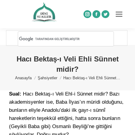
Instagram
Facebook
Twitter
Hacı Bektaş-ı Veli Ehli Sünnet
midir?
You are here:
Anasayfa
Şahsiyetler
Hacı Bektaş-ı Veli Ehli Sünnet…
Sual:
Hacı Bektaş-ı Veli Ehl-i Sünnet midir? Bazı
akademisyenler ise, Baba İlyas’ın müridi olduğunu,
bunların eliyle Anadolu’daki ilk gayr-ı sünnî
hareketlerin teşekkül ettiğini, hatta sonra bunların
(Geyikli Baba gibi) Osmanlı Beyliği’ne gittiğini
söylüyorlar. Doğru mudur?