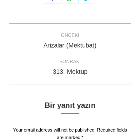
on
on
on
Facebook
WhatsApp
Twitter
Post
ÖNCEKI
navigation
Arizalar (Mektubat)
Previous
post:
SONRAKI
313. Mektup
Next
post:
Bir yanıt yazın
Your email address will not be published. Required fields
are marked
*