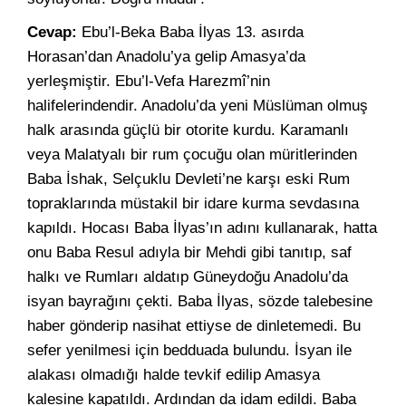
Cevap:
Ebu’l-Beka Baba İlyas 13. asırda
Horasan’dan Anadolu’ya gelip Amasya’da
yerleşmiştir. Ebu’l-Vefa Harezmî’nin
halifelerindendir. Anadolu’da yeni Müslüman olmuş
halk arasında güçlü bir otorite kurdu. Karamanlı
veya Malatyalı bir rum çocuğu olan müritlerinden
Baba İshak, Selçuklu Devleti’ne karşı eski Rum
topraklarında müstakil bir idare kurma sevdasına
kapıldı. Hocası Baba İlyas’ın adını kullanarak, hatta
onu Baba Resul adıyla bir Mehdi gibi tanıtıp, saf
halkı ve Rumları aldatıp Güneydoğu Anadolu’da
isyan bayrağını çekti. Baba İlyas, sözde talebesine
haber gönderip nasihat ettiyse de dinletemedi. Bu
sefer yenilmesi için bedduada bulundu. İsyan ile
alakası olmadığı halde tevkif edilip Amasya
kalesine kapatıldı. Ardından da idam edildi. Baba