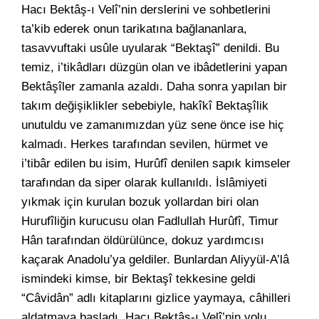
Hacı Bektâş-ı Velî’nin derslerini ve sohbetlerini
ta’kib ederek onun tarikatına bağlananlara,
tasavvuftaki usûle uyularak “Bektaşî” denildi. Bu
temiz, i’tikâdları düzgün olan ve ibâdetlerini yapan
Bektâşîler zamanla azaldı. Daha sonra yapılan bir
takım değişiklikler sebebiyle, hakîkî Bektaşîlik
unutuldu ve zamanımızdan yüz sene önce ise hiç
kalmadı. Herkes tarafından sevilen, hürmet ve
i’tibâr edilen bu isim, Hurûfî denilen sapık kimseler
tarafından da siper olarak kullanıldı. İslâmiyeti
yıkmak için kurulan bozuk yollardan biri olan
Hurufîliğin kurucusu olan Fadlullah Hurûfî, Timur
Hân tarafından öldürülünce, dokuz yardımcısı
kaçarak Anadolu’ya geldiler. Bunlardan Aliyyül-A’lâ
ismindeki kimse, bir Bektaşî tekkesine geldi
“Câvidân” adlı kitaplarını gizlice yaymaya, câhilleri
aldatmaya başladı. Hacı Bektâş-ı Velî’nin yolu