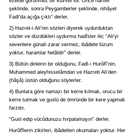
ezelde görünmez bir kuvvet idi. Önce harfler
şeklinde, sonra Peygamberler şeklinde, nihâyet
Fadl’da açığa çıktı” derler.
2) Hazret-i Ali’nin sözleri diyerek uydurduktan
sözler ve düzdükleri uydurma hadîsler ile; “Ali’yi
sevenlere günah zarar vermez, ibâdete lüzum
yoktur, haramlar helâldir” derler.
3) Bütün dinlerin bir olduğunu, Fadl-ı Hurûfî’nin,
Muhammed aleyhisselâmdan ve Hazreti Ali’den
(hâşâ) üstün olduğunu söylerler.
4) Bunlara göre namazı bir kerre kılmak, orucu bir
kerre tutmak ve guslü de ömründe bir kere yapmak
farzdır.
“Gusl edip vücûdunuzu hırpalamayın” derler.
Hurûfîlerin zikirleri, ibâdetleri okumaları yoktur. Her