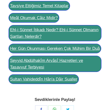
Tavsiye Ettiğimiz Temel Kitaplar
Meâl Okumak Câiz Midir?
Ehl-i Sünnet İtikadı Nedir? Ehl-i Sünnet Olmanın
Şartları Nelerdir?
Her Gün Okunması Gereken Çok Mühim Bir Duâ
Seyyid Abdülhakîm Arvâsî Hazretleri ve
Tasavvuf Terbiyesi
Sultan Vahideddîn Hân'a Dâir Sualler
Sevdiklerinle Paylaş!
Share
Share
Share