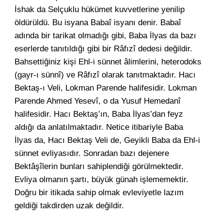
İshak da Selçuklu hükümet kuvvetlerine yenilip
öldürüldü. Bu isyana Babaî isyanı denir. Babaî
adında bir tarikat olmadığı gibi, Baba İlyas da bazı
eserlerde tanıtıldığı gibi bir Râfızî dedesi değildir.
Bahsettiğiniz kişi Ehl-i sünnet âlimlerini, heterodoks
(gayr-ı sünnî) ve Râfızî olarak tanıtmaktadır. Hacı
Bektaş-ı Veli, Lokman Parende halifesidir. Lokman
Parende Ahmed Yesevî, o da Yusuf Hemedanî
halifesidir. Hacı Bektaş’ın, Baba İlyas’dan feyz
aldığı da anlatılmaktadır. Netice itibariyle Baba
İlyas da, Hacı Bektaş Veli de, Geyikli Baba da Ehl-i
sünnet evliyasıdır. Sonradan bazı dejenere
Bektâşîlerin bunları sahiplendiği görülmektedir.
Evliya olmanın şartı, büyük günah işlememektir.
Doğru bir itikada sahip olmak evleviyetle lazım
geldiği takdirden uzak değildir.