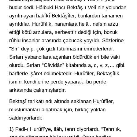
budur dedi. Hâlbuki Hacı Bektâş-ı Velî’nin yolundan
ayrılmayan hakîkî Bektâşîler, bunlardan tamamen
ayrıldılar. Hurûfîlik, haramlara helâl, nefsin arzu
ettiği kötü arzulara, serbesttir dediği için, bozuk
rûhlu insanlar arasında çabucak yayıldı. Sözlerine
“Sır” deyip, çok gizli tutulmasını emrederlerdi.
Sırları yabancılara açanları öldürdükleri bile vâki
olurdu. Sırları “Câvidân” kitabında a, c, v, z,… gibi
harflerle işâret edilmektedir. Hurûfiler, Bektaşîlik
ismini kendilerine perde yaparak, bu perde
arkasında çalışmışlardır.
Bektaşî tarikatı adı altında saklanan Hurûfîler,
müslümanları aldatmak için, birkaç yoldan
saldırıyorlardı:
1) Fadl-ı Hurûfî’ye, ilâh, tanrı diyorlardı. “Tanrılık,