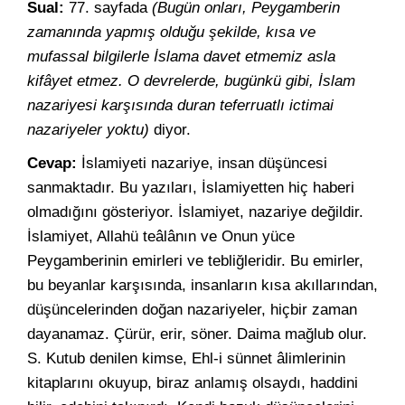
Sual:
77. sayfada
(Bugün onları, Peygamberin
zamanında yapmış olduğu şekilde, kısa ve
mufassal bilgilerle İslama davet etmemiz asla
kifâyet etmez. O devrelerde, bugünkü gibi, İslam
nazariyesi karşısında duran teferruatlı ictimai
nazariyeler yoktu)
diyor.
Cevap:
İslamiyeti nazariye, insan düşüncesi
sanmaktadır. Bu yazıları, İslamiyetten hiç haberi
olmadığını gösteriyor. İslamiyet, nazariye değildir.
İslamiyet, Allahü teâlânın ve Onun yüce
Peygamberinin emirleri ve tebliğleridir. Bu emirler,
bu beyanlar karşısında, insanların kısa akıllarından,
düşüncelerinden doğan nazariyeler, hiçbir zaman
dayanamaz. Çürür, erir, söner. Daima mağlub olur.
S. Kutub denilen kimse, Ehl-i sünnet âlimlerinin
kitaplarını okuyup, biraz anlamış olsaydı, haddini