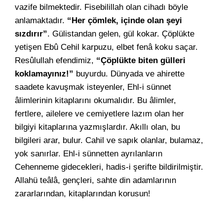
vazife bilmektedir. Fisebilillah olan cihadı böyle
anlamaktadır.
“Her çömlek, içinde olan şeyi
sızdırır”
. Gülistandan gelen, gül kokar. Çöplükte
yetişen Ebû Cehil karpuzu, elbet fenâ koku saçar.
Resûlullah efendimiz,
“Çöplükte biten gülleri
koklamayınız!”
buyurdu. Dünyada ve ahirette
saadete kavuşmak isteyenler, Ehl-i sünnet
âlimlerinin kitaplarını okumalıdır. Bu âlimler,
fertlere, ailelere ve cemiyetlere lazım olan her
bilgiyi kitaplarına yazmışlardır. Akıllı olan, bu
bilgileri arar, bulur. Cahil ve sapık olanlar, bulamaz,
yok sanırlar. Ehl-i sünnetten ayrılanların
Cehenneme gidecekleri, hadis-i şerifte bildirilmiştir.
Allahü teâlâ, gençleri, sahte din adamlarının
zararlarından, kitaplarından korusun!