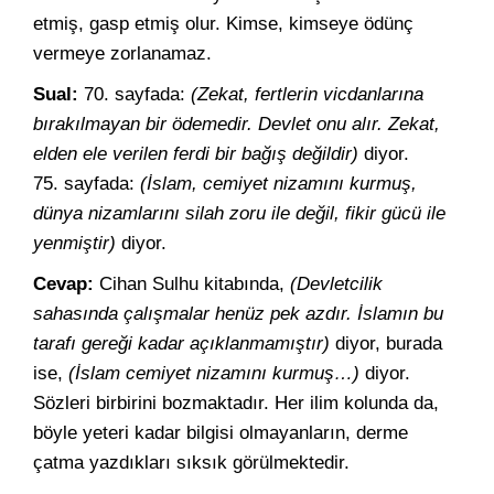
etmiş, gasp etmiş olur. Kimse, kimseye ödünç
vermeye zorlanamaz.
Sual:
70. sayfada:
(Zekat, fertlerin vicdanlarına
bırakılmayan bir ödemedir. Devlet onu alır. Zekat,
elden ele verilen ferdi bir bağış değildir)
diyor.
75. sayfada:
(İslam, cemiyet nizamını kurmuş,
dünya nizamlarını silah zoru ile değil, fikir gücü ile
yenmiştir)
diyor.
Cevap:
Cihan Sulhu kitabında,
(Devletcilik
sahasında çalışmalar henüz pek azdır. İslamın bu
tarafı gereği kadar açıklanmamıştır)
diyor, burada
ise,
(İslam cemiyet nizamını kurmuş…)
diyor.
Sözleri birbirini bozmaktadır. Her ilim kolunda da,
böyle yeteri kadar bilgisi olmayanların, derme
çatma yazdıkları sıksık görülmektedir.