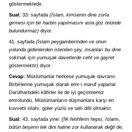
göstermektedir.
Sual:
33. sayfada
(İslam, kimsenin dine zorla
girmesi için bir harbin yapılmasını asla göz önünde
bulundurmaz)
diyor.
41. sayfada
(İslam peygamberinden ve onun
yolunda gidenlerden istenilen şey, insanları bu dine
sokmak için yumuşak davetlerde ceht ve gayret
göstermektir)
diyor.
Cevap:
Müslümanlar herkese yumuşak davranır.
Birbirlerine yumuşak olarak emr-i maruf yaparlar.
Darülharbdeki kâfirler ile de iyi geçinmemiz
emrolundu. Müslümanların düşmanlara karşı en
kuvvetli silahı, güler yüzlü ve tatlı dilli olmaktır.
Sual:
43. sayfada yine:
(İlk fetihlerin hepsi, İslamı,
bütün beşerin tek dini haline zor kullanarak değil de,