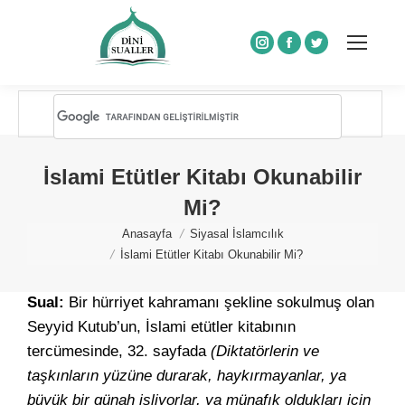
Instagram
Facebook
Twitter
İslami Etütler Kitabı Okunabilir
Mi?
You are here:
Anasayfa
Siyasal İslamcılık
İslami Etütler Kitabı Okunabilir Mi?
Sual:
Bir hürriyet kahramanı şekline sokulmuş olan
Seyyid Kutub’un, İslami etütler kitabının
tercümesinde, 32. sayfada
(Diktatörlerin ve
taşkınların yüzüne durarak, haykırmayanlar, ya
büyük bir günah işliyorlar, ya münafık oldukları için