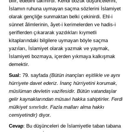
bilir, edebini takınırdı. Kendi bozuk düşüncelerini,
İslamın ruhuna uymayan saçma sözlerini İslamiyet
olarak gençliğe sunmaktan belki çekinirdi. Ehl-i
sünnet âlimlerinin, âyet-i kerimelerden ve hadis-i
şeriflerden çıkararak yazdıkları kıymetli
kitaplarındaki bilgilere uymayan böyle saçma
yazıları, İslamiyet olarak yazmak ve yaymak,
İslamiyeti bozmaya, içerden yıkmaya kalkışmak
demektir.
Sual:
79. sayfada
(Bütün inançları eşitlikle ve aynı
hürriyete davet ederiz. İnanç hürriyetini korumak,
müslüman devletin vazifesidir. Bütün vatandaşlar
gelir kaynaklarından müsavi hakka sahiptirler. Ferdi
mülkiyet sınırlıdır. Fazla malları alma hakkı
cemiyetindir)
diyor.
Cevap
: Bu düşünceleri de İslamiyetle taban tabana