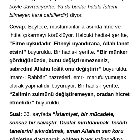
böyle davranıyorlar. Ya da bunlar hakiki İslamı
bilmeyen kara cahillerdir)
diyor.
Cevap:
Böylece, müslümanlar arasında fitne ve
ihtilal çıkarmayı körüklüyor. Halbuki hadis-i şerifte,
“Fitne uykudadır. Fitneyi uyandırana, Allah lanet
etsin!”
buyuruldu. Bir hadis-i şerifte,
“Bir münker
gördüğünüzde, bunu değiştiremezseniz,
sabredin! Allahü teâlâ onu değiştirir”
buyuruldu.
İmam-ı Rabbânî hazretleri, emr-i marufu yumuşak
olarak yapmalıdır buyuruyor. Bir hadis-i şerifte,
“Zalimin zulmünü değiştiremeyen, oradan hicret
etmelidir”
buyuruldu.
Sual:
33. sayfada
“İslamiyet, bir mücadele,
sonsuz bir savaştır. Dualar mırıldanmak, tesbih
tanelerini şıkırdatmak, aman Allahım sen koru
sözlerine dayanarak, gökten hayır yağacağına