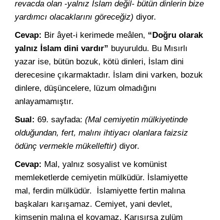
revacda olan -yalnız İslam değil- bütün dinlerin bize
yardımcı olacaklarını göreceğiz)
diyor.
Cevap:
Bir âyet-i kerimede meâlen,
“Doğru olarak
yalnız İslam dini vardır”
buyuruldu. Bu Mısırlı
yazar ise, bütün bozuk, kötü dinleri, İslam dini
derecesine çıkarmaktadır. İslam dini varken, bozuk
dinlere, düşüncelere, lüzum olmadığını
anlayamamıştır.
Sual:
69. sayfada:
(Mal cemiyetin mülkiyetinde
olduğundan, fert, malını ihtiyacı olanlara faizsiz
ödünç vermekle mükelleftir)
diyor.
Cevap:
Mal, yalnız sosyalist ve komünist
memleketlerde cemiyetin mülküdür. İslamiyette
mal, ferdin mülküdür. İslamiyette fertin malına
başkaları karışamaz. Cemiyet, yani devlet,
kimsenin malına el koyamaz. Karışırsa zulüm