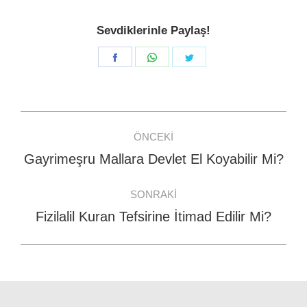
Sevdiklerinle Paylaş!
Share
Share
Share
on
on
on
Facebook
WhatsApp
Twitter
Post
ÖNCEKI
navigation
Gayrimeşru Mallara Devlet El Koyabilir Mi?
Previous
post:
SONRAKI
Fizilalil Kuran Tefsirine İtimad Edilir Mi?
Next
post: