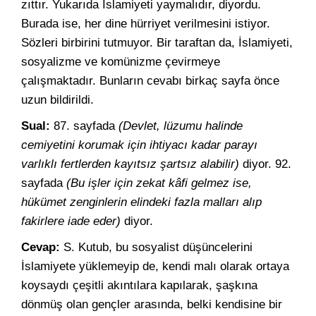
zıttır. Yukarıda İslamiyeti yaymalıdır, diyordu.
Burada ise, her dine hürriyet verilmesini istiyor.
Sözleri birbirini tutmuyor. Bir taraftan da, İslamiyeti,
sosyalizme ve komünizme çevirmeye
çalışmaktadır. Bunların cevabı birkaç sayfa önce
uzun bildirildi.
Sual:
87. sayfada
(Devlet, lüzumu halinde
cemiyetini korumak için ihtiyacı kadar parayı
varlıklı fertlerden kayıtsız şartsız alabilir)
diyor. 92.
sayfada
(Bu işler için zekat kâfi gelmez ise,
hükümet zenginlerin elindeki fazla malları alıp
fakirlere iade eder)
diyor.
Cevap:
S. Kutub, bu sosyalist düşüncelerini
İslamiyete yüklemeyip de, kendi malı olarak ortaya
koysaydı çeşitli akıntılara kapılarak, şaşkına
dönmüş olan gençler arasında, belki kendisine bir