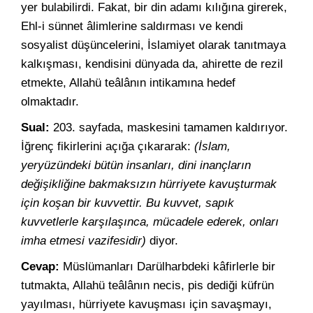
yer bulabilirdi. Fakat, bir din adamı kılığına girerek,
Ehl-i sünnet âlimlerine saldırması ve kendi
sosyalist düşüncelerini, İslamiyet olarak tanıtmaya
kalkışması, kendisini dünyada da, ahirette de rezil
etmekte, Allahü teâlânın intikamına hedef
olmaktadır.
Sual:
203. sayfada, maskesini tamamen kaldırıyor.
İğrenç fikirlerini açığa çıkararak:
(İslam,
yeryüzündeki bütün insanları, dini inançların
değişikliğine bakmaksızın hürriyete kavuşturmak
için koşan bir kuvvettir. Bu kuvvet, sapık
kuvvetlerle karşılaşınca, mücadele ederek, onları
imha etmesi vazifesidir)
diyor.
Cevap:
Müslümanları Darülharbdeki kâfirlerle bir
tutmakta, Allahü teâlânın necis, pis dediği küfrün
yayılması, hürriyete kavuşması için savaşmayı,