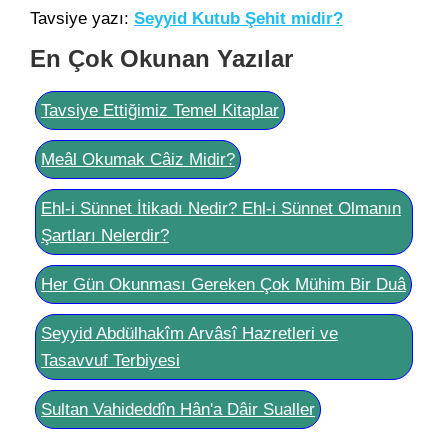
Tavsiye yazı:
Seyyid Kutub Şehit midir?
En Çok Okunan Yazılar
Tavsiye Ettiğimiz Temel Kitaplar
Meâl Okumak Câiz Midir?
Ehl-i Sünnet İtikadı Nedir? Ehl-i Sünnet Olmanın
Şartları Nelerdir?
Her Gün Okunması Gereken Çok Mühim Bir Duâ
Seyyid Abdülhakîm Arvâsî Hazretleri ve
Tasavvuf Terbiyesi
Sultan Vahideddîn Hân'a Dâir Sualler