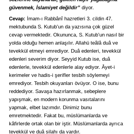
güvenmek, İslamiyet değildir”
diyor.
Cevap:
İmam-ı Rabbânî hazretleri 3. cildin 47.
mektubunda S. Kutub’un da yazısına çok güzel
cevap vermektedir. Okununca, S. Kutub’un nasıl bir
yolda olduğu hemen anlaşılır. Allahü teâlâ duâ ve
tevekkül etmeyi emrediyor. Duâ edenleri, tevekkül
edenleri severim diyor. Seyyid Kutub ise, duâ
edenlerle, tevekkül edenlerle alay ediyor. Âyet-i
kerimeler ve hadis-i şerifler tesbih söylemeyi
emrediyor. Tesbih okuyanları övüyor. O ise, bunu
reddediyor. Savaşa hazırlanmak, sebeplere
yapışmak, en modern korunma vasıtalarını
yapmak, elbet lazımdır. Dinimiz bunu
emretmektedir. Fakat bu, müslümanlarda ve
kâfirlerde ortak olan bir iştir. Müslümanlarda ayrıca
tevekkül ve duâ silahı da vardır.