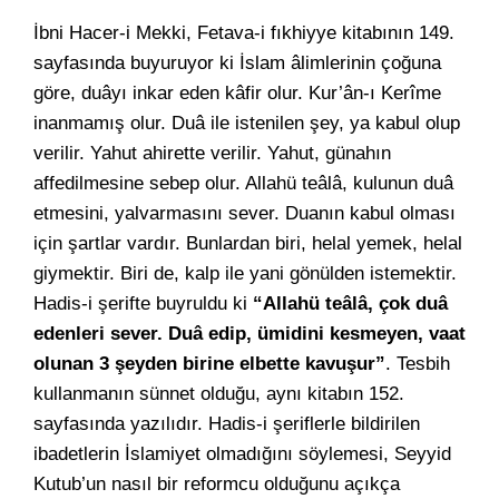
İbni Hacer-i Mekki, Fetava-i fıkhiyye kitabının 149.
sayfasında buyuruyor ki İslam âlimlerinin çoğuna
göre, duâyı inkar eden kâfir olur. Kur’ân-ı Kerîme
inanmamış olur. Duâ ile istenilen şey, ya kabul olup
verilir. Yahut ahirette verilir. Yahut, günahın
affedilmesine sebep olur. Allahü teâlâ, kulunun duâ
etmesini, yalvarmasını sever. Duanın kabul olması
için şartlar vardır. Bunlardan biri, helal yemek, helal
giymektir. Biri de, kalp ile yani gönülden istemektir.
Hadis-i şerifte buyruldu ki
“Allahü teâlâ, çok duâ
edenleri sever. Duâ edip, ümidini kesmeyen, vaat
olunan 3 şeyden birine elbette kavuşur”
. Tesbih
kullanmanın sünnet olduğu, aynı kitabın 152.
sayfasında yazılıdır. Hadis-i şeriflerle bildirilen
ibadetlerin İslamiyet olmadığını söylemesi, Seyyid
Kutub’un nasıl bir reformcu olduğunu açıkça