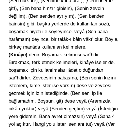
(Sen hürsün!), (Kendine koca ara!), (Cehenneme
git!), (Sen bana hınzır gibisin), (Senin zevcin
değilim), (Ben senden ayrıyım), (Sen benden
bâinsin) gibi, başka yerlerde de kullanılan sözü,
boşamak niyeti ile söyleyince, veyâ (Sen bana
harâmsın) deyince, bir talâk-ı bâin vâkı’ olur. Böyle,
birkaç manâda kullanılan kelimelere,
(Kinâye)
denir. Boşamak kelimesi sarîhdir.
Bırakmak, terk etmek kelimeleri, kinâye iseler de,
boşamak için kullanılmaları âdet olduğundan
sarîhdirler. Zevcesinin babasına, (Ben senin kızını
istemem, kime ister ise varsın) dese ve zevcesi
gezmek için izin istediğinde, (Ben seni ip ile
bağlamadım. Boşsun, git) dese veyâ (Aramızda
nikâh yoktur) veyâ (Senden geçtim) veyâ (İstediğin
yere gidersin. Bana avret olmazsın) veyâ (Sana 4
yol açıktır. Hangi yolu ister isen anı tut) veyâ (Var