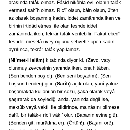
arasında talâk olmaz. Fâsid nikâhla evli olanın talâk
vermesi sahîh olmaz. Ric’î olsun, bâin olsun, 3’ten
az olarak boşanmış kadın, iddet zamânında iken ve
birinin irtidâd etmesi ile olan feshde iddet
zamânında iken, tekrâr talâk verilebilir. Fakat ebedî
feshde, meselâ üvey oğlunu şehvetle öpen kadın
ayrılınca, tekrâr talâk yapılamaz.
(Ni’met-i islâm)
kitabında diyor ki, (Zevc, vaty
olunmuş zevcesinin yanında iken, ona hitâben,
(Sen benden boş ol), (Ben seni boşadım), (Sen
boşsun benden) gibi,
(Sarîh)
açık olan, yanî yalnız
boşamakda kullanılan bir sözü, şaka olarak veyâ
şaşırarak da söylediği anda, yanında değil ise,
mektûb veyâ vekîli ile bildirince, ma’nâsını bilmese
dahî, bir talâk-ı ric’î vâkı’ olur. (Babanın evine git!),
(Benden git, murâdına er), (Örtün!), (Başını ört!),