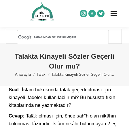
Instagram
Facebook
Twitter
Talakta Kinayeli Sözler Geçerli
Olur mu?
You are here:
Anasayfa
Talâk
Talakta Kinayeli Sözler Geçerli Olur…
Sual:
İslam hukukunda talak geçerli olması için
kinayeli ifadeler kullanılabilir mi? Bu hususta fıkıh
kitaplarında ne yazmaktadır?
Cevap:
Talâk olması için, önce sahîh olan nikâhın
bulunması lâzımdır. İslâm nikâhı bulunmayan 2 eş