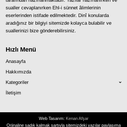
tarafından hazırlanmaktadır. Yazılar hazırlanırken ve
sualler cevaplanırken Ehl-i sünnet âlimlerinin
eserlerinden istifade edilmektedir. Dinî konularda
aradığınız bir bilgiyi sitemizde kolayca bulabilir ve
suallerinizi bize gönderebilirsiniz.
Hızlı Menü
Anasayfa
Hakkımızda
Kategoriler
İletişim
Web Tasarım:
Kenan Afşar
Orjinaline sadık kalmak şartıyla sitemizdeki yazılar paylaşıma