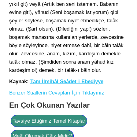
yıkıl git) veyâ (Artık ben seni istemem. Babanın
evine git!), yâhud (Seni boşamak istiyorum) gibi
şeyler söylese, boşamak niyet etmedikçe, talâk
olmaz. (Şart olsun), (Dilediğini yap!) sözleri,
boşamak manasına kullanılan yerlerde, zevcesine
böyle söyleyince, niyet etmese dahî, bir bâin talâk
olur. Zevcesine, anam, kızım, kardeşim demekle
talâk olmaz. (Şimdiden sonra anam yâhud kız
kardeşim ol) demek, bir talâk-ı bâin olur.
Kaynak:
Tam İlmihâl Seâdet-i Ebediyye
Benzer Suallerin Cevapları İçin Tıklayınız
En Çok Okunan Yazılar
Tavsiye Ettiğimiz Temel Kitaplar
Meâl Okumak Câiz Midir?