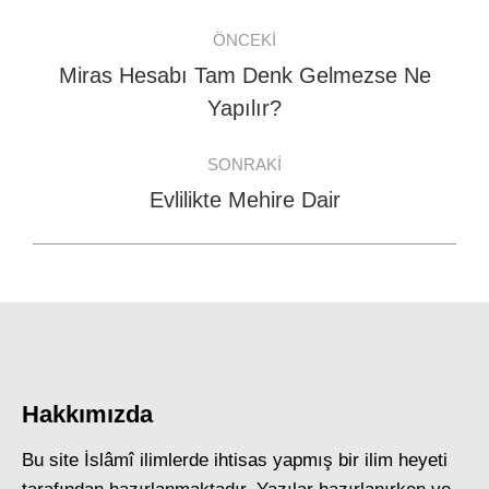
Post
ÖNCEKI
navigation
Miras Hesabı Tam Denk Gelmezse Ne
Previous
Yapılır?
post:
SONRAKI
Evlilikte Mehire Dair
Next
post:
Hakkımızda
Bu site İslâmî ilimlerde ihtisas yapmış bir ilim heyeti