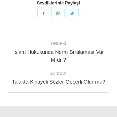
Sevdiklerinle Paylaş!
Share
Share
Share
on
on
on
Facebook
WhatsApp
Twitter
Post
ÖNCEKI
navigation
İslam Hukukunda Norm Sıralaması Var
Previous
Mıdır?
post:
SONRAKI
Talakta Kinayeli Sözler Geçerli Olur mu?
Next
post: