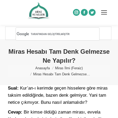
Instagram
Facebook
Twitter
Miras Hesabı Tam Denk Gelmezse
Ne Yapılır?
You are here:
Anasayfa
Miras İlmi (Feraiz)
Miras Hesabı Tam Denk Gelmezse…
Sual:
Kur’an-ı kerimde geçen hisselere göre miras
taksim edildiğinde, bazen denk gelmiyor. Yani tam
netice çıkmıyor. Bunu nasıl anlamalıdır?
Cevap:
Bir kimse öldüğü zaman mirası, evvela