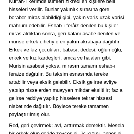
Kur’an-ı kerimde isimleri zikredilen kişilere belli
hisseleri verilir. Bunlar yakınlık sırasına göre
beraber miras alabildiği gibi, yakın varis uzak varisi
mahrum edebilir. Eshab-ı ferâiz denilen bu kişiler
miras aldıktan sonra, geri kalanı asabe denilen ve
murise erkek cihetiyle en yakın akrabaya dağıtılır.
Erkek ve kız çocukları, babası, dedesi, oğlun oğlu,
erkek ve kız kardeşleri, amca ve halaları gibi.
Murisin asabesi yoksa, mirasın tamamı eshab-ı
feraize dağıtılır. Bu taksim esnasında tereke
artabilir veya eksik gelebilir. Eksik gelirse avliye
yapılıp hisselerden muayyen mikdar eksiltilir; fazla
gelirse reddiye yapılıp hisselere tekrar hissesi
nisbetinde dağıtılır. Böylece tereke tamamen
paylaştırılmış olur.
Red, geri çevirmek; avl, arttırmak demektir. Mesela
bir erkek ölüp geride zevcesini, üç kızını, annesini