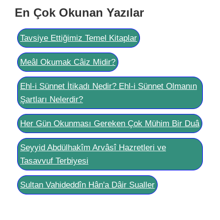
En Çok Okunan Yazılar
Tavsiye Ettiğimiz Temel Kitaplar
Meâl Okumak Câiz Midir?
Ehl-i Sünnet İtikadı Nedir? Ehl-i Sünnet Olmanın
Şartları Nelerdir?
Her Gün Okunması Gereken Çok Mühim Bir Duâ
Seyyid Abdülhakîm Arvâsî Hazretleri ve
Tasavvuf Terbiyesi
Sultan Vahideddîn Hân'a Dâir Sualler