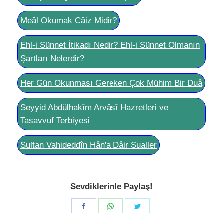
Meâl Okumak Câiz Midir?
Ehl-i Sünnet İtikadı Nedir? Ehl-i Sünnet Olmanın
Şartları Nelerdir?
Her Gün Okunması Gereken Çok Mühim Bir Duâ
Seyyid Abdülhakîm Arvâsî Hazretleri ve
Tasavvuf Terbiyesi
Sultan Vahideddîn Hân'a Dâir Sualler
Sevdiklerinle Paylaş!
Share
Share
Share
on
on
on