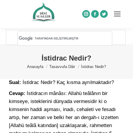
Instagram
Facebook
Twitter
İstidrac Nedir?
You are here:
Anasayfa
Tasavvufa Dâir
İstidrac Nedir?
Sual:
İstidrac Nedir? Kaç kısma ayrılmaktadır?
Cevap:
İstidracın mânâsı: Allahü teâlânın bir
kimseye, isteklerini dünyada vermesidir ki o
kimsenin haddi aşması, inadı, cehaleti ve fesadı
artıp, her zaman ve belki her an dergah-ı izzetten
[Allahü teâlâ katından] uzaklaşarak, rahmetten