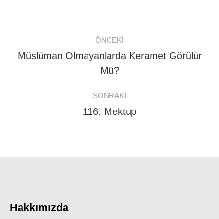
Facebook
WhatsApp
Twitter
Post
ÖNCEKI
navigation
Müslüman Olmayanlarda Keramet Görülür
Previous
Mü?
post:
SONRAKI
116. Mektup
Next
post:
Hakkımızda