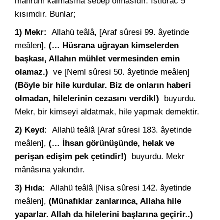
mahrum kalmasına sebep olmasıdır. İstidrac 5
kısımdır. Bunlar;
1) Mekr:
Allahü teâlâ, [Araf sûresi 99. âyetinde
meâlen],
(… Hüsrana uğrayan kimselerden
başkası, Allahın mühlet vermesinden emin
olamaz.)
ve [Neml sûresi 50. âyetinde meâlen]
(Böyle bir hile kurdular. Biz de onların haberi
olmadan, hilelerinin cezasını verdik!)
buyurdu.
Mekr, bir kimseyi aldatmak, hile yapmak demektir.
2) Keyd:
Allahü teâlâ [Araf sûresi 183. âyetinde
meâlen],
(… İhsan görünüşünde, helak ve
perişan edişim pek çetindir!)
buyurdu. Mekr
mânâsına yakındır.
3) Hıda:
Allahü teâlâ [Nisa sûresi 142. âyetinde
meâlen],
(Münafıklar zanlarınca, Allaha hile
yaparlar. Allah da hilelerini başlarına geçirir..)