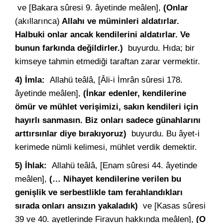
ve [Bakara sûresi 9. âyetinde meâlen],
(Onlar
(akıllarınca)
Allahı ve müminleri aldatırlar.
Halbuki onlar ancak kendilerini aldatırlar. Ve
bunun farkında değildirler.)
buyurdu. Hıda; bir
kimseye tahmin etmediği taraftan zarar vermektir.
4) İmla:
Allahü teâlâ, [Âli-i İmrân sûresi 178.
âyetinde meâlen],
(İnkar edenler, kendilerine
ömür ve mühlet verişimizi, sakın kendileri için
hayırlı sanmasın. Biz onları sadece günahlarını
arttırsınlar diye bırakıyoruz)
buyurdu. Bu âyet-i
kerimede nümli kelimesi, mühlet verdik demektir.
5) İhlak:
Allahü teâlâ, [Enam sûresi 44. âyetinde
meâlen],
(… Nihayet kendilerine verilen bu
genişlik ve serbestlikle tam ferahlandıkları
sırada onları ansızın yakaladık)
ve [Kasas sûresi
39 ve 40. ayetlerinde Firavun hakkında meâlen],
(O