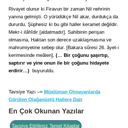
Rivayet olunur ki Firavun bir zaman Nil nehrinin
yanına gelmişti. O yürüdükçe Nil akar, durdukça da
dururdu. Şüphesiz ki bu gibi haller keramet değildir.
Mekr-i ilâhîdir [aldatmadır]. Sahibinin perişan
olmasına, Haktan son derece uzaklaşmasına ve
mahrumiyetine sebep olur. [Bakara sûresi 26. âyet-i
kerimesinde meâlen],
(… Bir çoğunu şaşırtıp,
saptırır ve yine onun ile bir çoğunu hidayete
erdirir…)
buyuruldu.
Tavsiye Yazı –>
Müslüman Olmayanlarda
Görülen Olağanüstü Hallere Dair
En Çok Okunan Yazılar
Tavsiye Ettiğimiz Temel Kitaplar