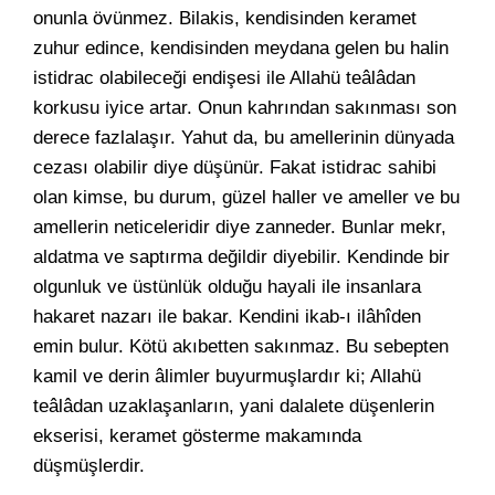
onunla övünmez. Bilakis, kendisinden keramet
zuhur edince, kendisinden meydana gelen bu halin
istidrac olabileceği endişesi ile Allahü teâlâdan
korkusu iyice artar. Onun kahrından sakınması son
derece fazlalaşır. Yahut da, bu amellerinin dünyada
cezası olabilir diye düşünür. Fakat istidrac sahibi
olan kimse, bu durum, güzel haller ve ameller ve bu
amellerin neticeleridir diye zanneder. Bunlar mekr,
aldatma ve saptırma değildir diyebilir. Kendinde bir
olgunluk ve üstünlük olduğu hayali ile insanlara
hakaret nazarı ile bakar. Kendini ikab-ı ilâhîden
emin bulur. Kötü akıbetten sakınmaz. Bu sebepten
kamil ve derin âlimler buyurmuşlardır ki; Allahü
teâlâdan uzaklaşanların, yani dalalete düşenlerin
ekserisi, keramet gösterme makamında
düşmüşlerdir.