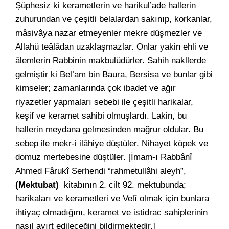
Şüphesiz ki kerametlerin ve harikul’ade hallerin
zuhurundan ve çeşitli belalardan sakınıp, korkanlar,
mâsivâya nazar etmeyenler mekre düşmezler ve
Allahü teâlâdan uzaklaşmazlar. Onlar yakin ehli ve
âlemlerin Rabbinin makbulüdürler. Sahih nakllerde
gelmiştir ki Bel’am bin Baura, Bersisa ve bunlar gibi
kimseler; zamanlarında çok ibadet ve ağır
riyazetler yapmaları sebebi ile çeşitli harikalar,
keşif ve keramet sahibi olmuşlardı. Lakin, bu
hallerin meydana gelmesinden mağrur oldular. Bu
sebep ile mekr-i ilâhiye düştüler. Nihayet köpek ve
domuz mertebesine düştüler. [İmam-ı Rabbânî
Ahmed Fârukî Serhendi “rahmetullâhi aleyh”,
(Mektubat)
kitabının 2. cilt 92. mektubunda;
harikaları ve kerametleri ve Velî olmak için bunlara
ihtiyaç olmadığını, keramet ve istidrac sahiplerinin
nasıl ayırt edileceğini bildirmektedir.]