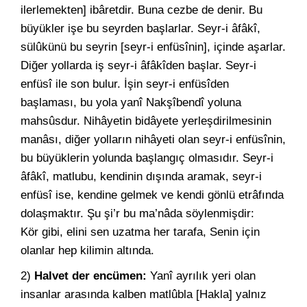
ilerlemekten] ibâretdir. Buna cezbe de denir. Bu
büyükler işe bu seyrden başlarlar. Seyr-i âfâkî,
sülûkünü bu seyrin [seyr-i enfüsînin], içinde aşarlar.
Diğer yollarda iş seyr-i âfâkîden başlar. Seyr-i
enfüsî ile son bulur. İşin seyr-i enfüsîden
başlaması, bu yola yanî Nakşîbendî yoluna
mahsûsdur. Nihâyetin bidâyete yerleşdirilmesinin
manâsı, diğer yolların nihâyeti olan seyr-i enfüsînin,
bu büyüklerin yolunda başlangıç olmasıdır. Seyr-i
âfâkî, matlubu, kendinin dışında aramak, seyr-i
enfüsî ise, kendine gelmek ve kendi gönlü etrâfında
dolaşmaktır. Şu şi’r bu ma’nâda söylenmişdir:
Kör gibi, elini sen uzatma her tarafa, Senin için
olanlar hep kilimin altında.
2)
Halvet der encümen:
Yanî ayrılık yeri olan
insanlar arasında kalben matlûbla [Hakla] yalnız