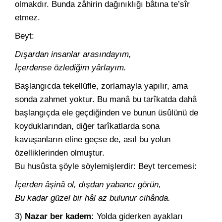
olmakdır. Bunda zâhirin dağınıklığı bâtına te’sîr
etmez.
Beyt:
Dışardan insanlar arasındayım,
İçerdense özlediğim yârlayım.
Başlangıcda tekellüfle, zorlamayla yapılır, ama
sonda zahmet yoktur. Bu manâ bu tarîkatda dahâ
başlangıçda ele geçdiğinden ve bunun üsûlünü de
koyduklarından, diğer tarîkatlarda sona
kavuşanların eline geçse de, asıl bu yolun
özelliklerinden olmuştur.
Bu husûsta şöyle söylemişlerdir: Beyt tercemesi:
İçerden âşinâ ol, dışdan yabancı görün,
Bu kadar güzel bir hâl az bulunur cihânda.
3)
Nazar ber kadem:
Yolda giderken ayakları