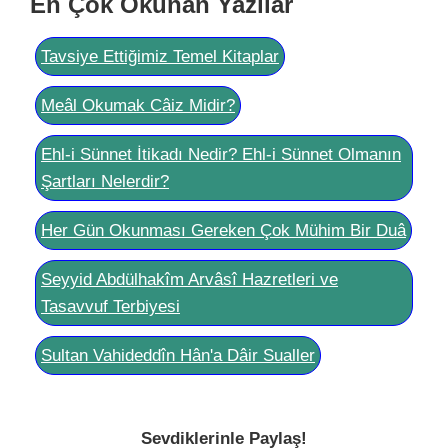
En Çok Okunan Yazılar
Tavsiye Ettiğimiz Temel Kitaplar
Meâl Okumak Câiz Midir?
Ehl-i Sünnet İtikadı Nedir? Ehl-i Sünnet Olmanın
Şartları Nelerdir?
Her Gün Okunması Gereken Çok Mühim Bir Duâ
Seyyid Abdülhakîm Arvâsî Hazretleri ve
Tasavvuf Terbiyesi
Sultan Vahideddîn Hân'a Dâir Sualler
Sevdiklerinle Paylaş!