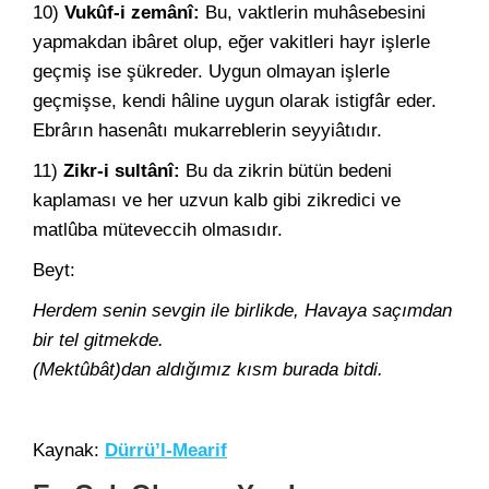
10)
Vukûf-i zemânî:
Bu, vaktlerin muhâsebesini
yapmakdan ibâret olup, eğer vakitleri hayr işlerle
geçmiş ise şükreder. Uygun olmayan işlerle
geçmişse, kendi hâline uygun olarak istigfâr eder.
Ebrârın hasenâtı mukarreblerin seyyiâtıdır.
11)
Zikr-i sultânî:
Bu da zikrin bütün bedeni
kaplaması ve her uzvun kalb gibi zikredici ve
matlûba müteveccih olmasıdır.
Beyt:
Herdem senin sevgin ile birlikde, Havaya saçımdan
bir tel gitmekde.
(Mektûbât)dan aldığımız kısm burada bitdi.
Kaynak:
Dürrü’l-Mearif