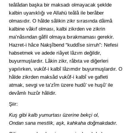
teâlâdan başka bir maksadı olmayacak şeklde
kalbin uyanıklığı ve Allahü teâlâ ile berâber
olmasıdır. O hâlde sâlikin zikr sırasında dâimâ
kalbine vâkıf olması, kalbi zikrden ve zikrin
ma’nâsından gâfil olmaya bırakmaması gerekir.
Hazret-i hâce Nakşîbend “kuddîse sirruh”: Nefesi
habsetmek ve adede riâyet lâzım değildir,
buyurmuşlardır. Lâkin zikr, râbıta ve diğerleri
yapılırken, vukûf-i kalbî lâzımdır buyurmuşlardır. O
hâlde zikrden maksâd vukûf-i kalbî ve gafleti
atmak, sevgi ve ta’zîm üzere hudû’ ve huşû’ ile
devâmlı huzûr hâlidir.
Şiir:
Kuş gibi kalb yumurtası üzerine bekçi ol,
Ondan sana mestlik, aşk, kahkaha doğmakdadır.