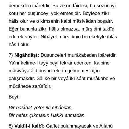
demekden ibâretdir. Bu zikrin fâidesi, bu sözün iyi
kötü her düşünceyi yok etmesidir. Böylece zikr
hâlis olur ve o kimsenin kalbi mâsivâdan boşalır.
Eğer bununla zikri hâlis olmazsa, mürşidini taklîd
ederek söyler. Nihâyet mürşidinin bereketiyle ihlâs
hâsıl olur.
7)
Nigâhdâşt:
Düşünceleri murâkabeden ibâretdir.
Ya’nî kelime-i tayyibeyi tekrâr ederken, kalbine
mâsivâya âid düşüncelerin gelmemesi için
çalışmakdır. Sâlike bir veyâ iki sâat murâkabe ve
mücâhede zarûrîdir.
Beyt:
Bir nasîhat yeter iki cihândan,
Bir nefes çıkmasın Hakkı anmadan
.
8)
Vukûf-i kalbî:
Gaflet bulunmayacak ve Allahü