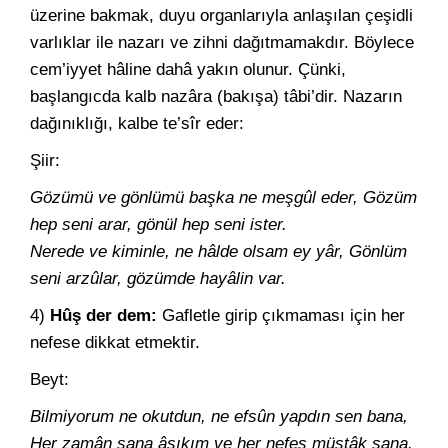
üzerine bakmak, duyu organlarıyla anlaşılan çeşidli
varlıklar ile nazarı ve zihni dağıtmamakdır. Böylece
cem’iyyet hâline dahâ yakın olunur. Çünki,
başlangıcda kalb nazâra (bakışa) tâbi’dir. Nazarın
dağınıklığı, kalbe te’sîr eder:
Şiir:
Gözümü ve gönlümü başka ne meşgûl eder, Gözüm
hep seni arar, gönül hep seni ister.
Nerede ve kiminle, ne hâlde olsam ey yâr, Gönlüm
seni arzûlar, gözümde hayâlin var.
4)
Hûş der dem:
Gafletle girip çıkmaması için her
nefese dikkat etmektir.
Beyt:
Bilmiyorum ne okutdun, ne efsûn yapdın sen bana,
Her zamân sana âşıkım ve her nefes müştâk sana.