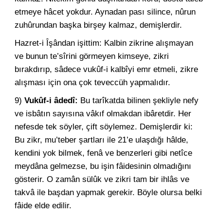
etmeye hâcet yokdur. Aynadan pası silince, nûrun
zuhûrundan başka birşey kalmaz, demişlerdir.
Hazret-i Îşândan işittim: Kalbin zikrine alışmayan
ve bunun te’sîrini görmeyen kimseye, zikri
bırakdırıp, sâdece vukûf-i kalbîyi emr etmeli, zikre
alışması için ona çok teveccüh yapmalıdır.
9)
Vukûf-i âdedî:
Bu tarîkatda bilinen şekliyle nefy
ve isbâtın sayısına vâkıf olmakdan ibâretdir. Her
nefesde tek söyler, çift söylemez. Demişlerdir ki:
Bu zikr, mu’teber şartları ile 21’e ulaşdığı hâlde,
kendini yok bilmek, fenâ ve benzerleri gibi netîce
meydâna gelmezse, bu işin fâidesinin olmadığını
gösterir. O zamân sülûk ve zikri tam bir ihlâs ve
takvâ ile başdan yapmak gerekir. Böyle olursa belki
fâide elde edilir.