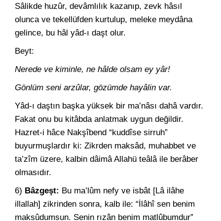
Sâlikde huzûr, devâmlılık kazanıp, zevk hâsıl
olunca ve tekellüfden kurtulup, meleke meydâna
gelince, bu hâl yâd-ı daşt olur.
Beyt:
Nerede ve kiminle, ne hâlde olsam ey yâr!
Gönlüm seni arzûlar, gözümde hayâlin var.
Yâd-ı daştın başka yüksek bir ma’nâsı dahâ vardır.
Fakat onu bu kitâbda anlatmak uygun değildir.
Hazret-i hâce Nakşîbend “kuddîse sirruh”
buyurmuşlardır ki: Zikrden maksâd, muhabbet ve
ta’zîm üzere, kalbin dâimâ Allahü teâlâ ile berâber
olmasıdır.
6)
Bâzgeşt:
Bu ma’lûm nefy ve isbât [Lâ ilâhe
illallah] zikrinden sonra, kalb ile: “İlâhî sen benim
maksûdumsun. Senin rızân benim matlûbumdur”