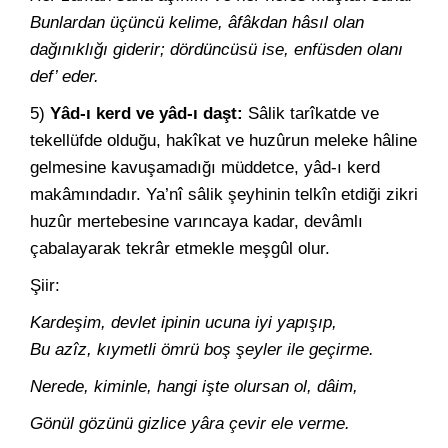
Bunlardan üçüncü kelime, âfâkdan hâsıl olan
dağınıklığı giderir; dördüncüsü ise, enfüsden olanı
def’ eder.
5)
Yâd-ı kerd ve yâd-ı daşt:
Sâlik tarîkatde ve
tekellüfde olduğu, hakîkat ve huzûrun meleke hâline
gelmesine kavuşamadığı müddetce, yâd-ı kerd
makâmındadır. Ya’nî sâlik şeyhinin telkîn etdiği zikri
huzûr mertebesine varıncaya kadar, devâmlı
çabalayarak tekrâr etmekle meşgûl olur.
Şiir:
Kardeşim, devlet ipinin ucuna iyi yapışıp,
Bu azîz, kıymetli ömrü boş şeyler ile geçirme.
Nerede, kiminle, hangi işte olursan ol, dâim,
Gönül gözünü gizlice yâra çevir ele verme.