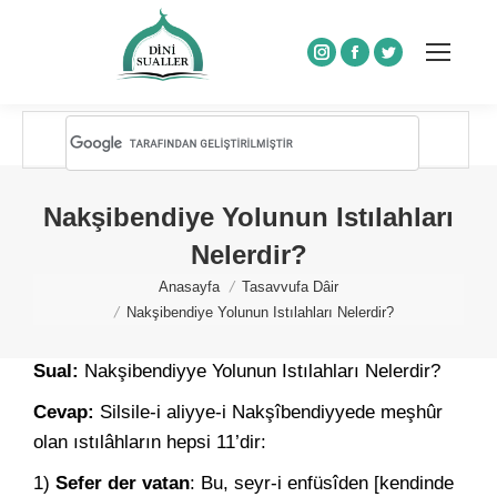
Instagram
Facebook
Twitter
Nakşibendiye Yolunun Istılahları
Nelerdir?
You are here:
Anasayfa
Tasavvufa Dâir
Nakşibendiye Yolunun Istılahları Nelerdir?
Sual:
Nakşibendiyye Yolunun Istılahları Nelerdir?
Cevap:
Silsile-i aliyye-i Nakşîbendiyyede meşhûr
olan ıstılâhların hepsi 11’dir:
1)
Sefer der vatan
: Bu, seyr-i enfüsîden [kendinde