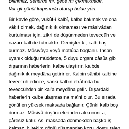
Bilinmez, seherde mi, gece mi çıkmakdadır,
Var git gönül kapısında oturup bekle yâri.
Bir kavle göre, vukûf-i kalbî, kalbe bakmak ve ona
vâkıf olmak, dağınıklık olmaması ve mâsivâdan
kurtulması için, zikri de düşünmeden teveccüh ve
nazarı kalbde tutmaktır. Demişler ki, kalb boş
durmaz. Mâsivâya veyâ matlûba bağlanır. İnsan
uyanık olduğu müddetce, 5 duyu organı câsûs gibi
dışarının haberlerini kalbe ulaştırır, kalbde
dağınıklık meydâna getirirler. Kalbin sâhibi kalbine
teveccüh edince, sanki kalbin etrâfında bu
teveccühden bir kal’a meydâna gelir. Dışardaki
haberlerin kalbe ulaşmasına ma’nî olur. Bu sırada,
gönül en yüksek maksada bağlanır. Çünki kalb boş
durmaz. Mâsivâ düşüncelerinden alıkonunca,
çâresiz kalır. Asl maksada dönmekden başka işi
kalmaz. Nitekim gönlü düşmandan koru, dostu taleb