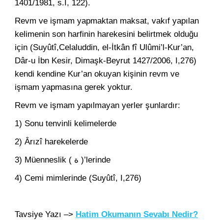
1401/1981, s.I, 122).
Revm ve işmam yapmaktan maksat, vakıf yapılan
kelimenin son harfinin harekesini belirtmek olduğu
için (Suyûtî,Celaluddin, el-İtkân fî Ulûmi’l-Kur’an,
Dâr-u İbn Kesir, Dimaşk-Beyrut 1427/2006, I,276)
kendi kendine Kur’an okuyan kişinin revm ve
işmam yapmasına gerek yoktur.
Revm ve işmam yapılmayan yerler şunlardır:
1) Sonu tenvinli kelimelerde
2) Ârızî harekelerde
3) Müenneslik ( ة )’lerinde
4) Cemi mimlerinde (Suyûtî, I,276)
Tavsiye Yazı –>
Hatim Okumanın Sevabı Nedir?