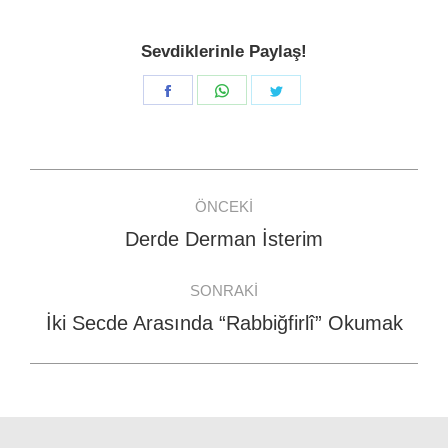
Sevdiklerinle Paylaş!
Share
Share
Share
on
on
on
Facebook
WhatsApp
Twitter
Post
ÖNCEKI
navigation
Derde Derman İsterim
Previous
post:
SONRAKI
İki Secde Arasında “Rabbiğfirlî” Okumak
Next
post: