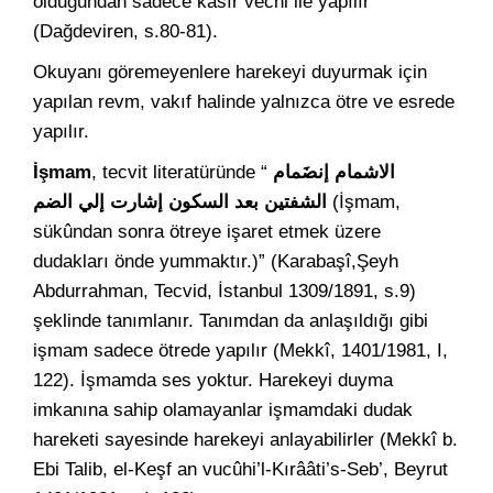
olduğundan sadece kasır vechi ile yapılır
(Dağdeviren, s.80-81).
Okuyanı göremeyenlere harekeyi duyurmak için
yapılan revm, vakıf halinde yalnızca ötre ve esrede
yapılır.
İşmam
, tecvit literatüründe “
الاشمام إنضَمام
الشفتين بعد السكون إشارت إلي الضم
(İşmam,
sükûndan sonra ötreye işaret etmek üzere
dudakları önde yummaktır.)” (Karabaşî,Şeyh
Abdurrahman, Tecvid, İstanbul 1309/1891, s.9)
şeklinde tanımlanır. Tanımdan da anlaşıldığı gibi
işmam sadece ötrede yapılır (Mekkî, 1401/1981, I,
122). İşmamda ses yoktur. Harekeyi duyma
imkanına sahip olamayanlar işmamdaki dudak
hareketi sayesinde harekeyi anlayabilirler (Mekkî b.
Ebi Talib, el-Keşf an vucûhi’l-Kırââti’s-Seb’, Beyrut