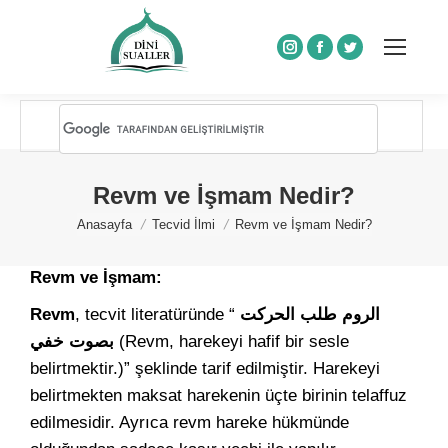
Instagram
Facebook
Twitter
Revm ve İşmam Nedir?
You are here:
Anasayfa
Tecvid İlmi
Revm ve İşmam Nedir?
Revm ve İşmam:
Revm
, tecvit literatüründe “
الروم طلب الحركت
بصوت خفي
(Revm, harekeyi hafif bir sesle
belirtmektir.)” şeklinde tarif edilmiştir. Harekeyi
belirtmekten maksat harekenin üçte birinin telaffuz
edilmesidir. Ayrıca revm hareke hükmünde