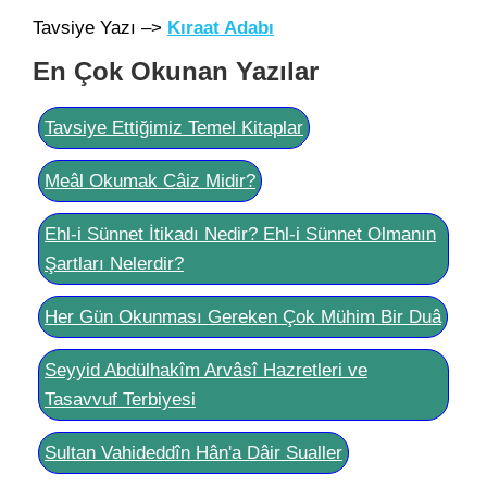
Tavsiye Yazı –>
Kıraat Adabı
En Çok Okunan Yazılar
Tavsiye Ettiğimiz Temel Kitaplar
Meâl Okumak Câiz Midir?
Ehl-i Sünnet İtikadı Nedir? Ehl-i Sünnet Olmanın
Şartları Nelerdir?
Her Gün Okunması Gereken Çok Mühim Bir Duâ
Seyyid Abdülhakîm Arvâsî Hazretleri ve
Tasavvuf Terbiyesi
Sultan Vahideddîn Hân'a Dâir Sualler