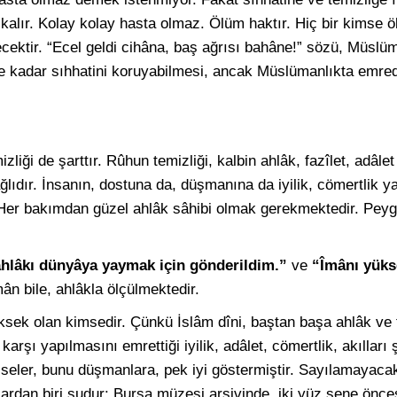
lır. Kolay kolay hasta olmaz. Ölüm haktır. Hiç bir kimse 
ecektir. “Ecel geldi cihâna, baş ağrısı bahâne!” sözü, Müslü
e kadar sıhhatini koruyabilmesi, ancak Müslümanlıkta emred
liği de şarttır. Rûhun temizliği, kalbin ahlâk, fazîlet, adâlet
ğlıdır. İnsanın, dostuna da, düşmanına da iyilik, cömertlik y
 Her bakımdan güzel ahlâk sâhibi olmak gerekmektedir. Pey
ahlâkı dünyâya yaymak için gönderildim.”
ve
“Îmânı yükse
n bile, ahlâkla ölçülmektedir.
ksek olan kimsedir. Çünkü İslâm dîni, baştan başa ahlâk ve fa
karşı yapılmasını emrettiği iyilik, adâlet, cömertlik, akıllar
diseler, bunu düşmanlara, pek iyi göstermiştir. Sayılamayacak
ardan biri şudur: Bursa müzesi arşivinde, iki yüz sene önc