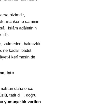
arsa bizimdir,
arak, mahkeme câminin
sâl, İslâm adâletinin
sidir.
an, zulmeden, haksızlık
, ne kadar ibâdet
âyet-i kerîmesin de
e, işte
apmaktan daha önce
, tatlı dilli, doğru
e yumuşaklık verilen