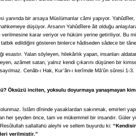
si yanında bir arsaya Müslümanlar câmi yapıyor. Yahûdîler, 
 mahkemeye düşüyor. Arsanın Yahûdîlere âit olduğu anlaşıl
verilmesine karar veriyor ve hüküm yerine getiriliyor. Bu mi
tatbik edildiğini gösteren binlerce hâdiseden sâdece bir tâne
i esastır. Yalan söyleyen, hilekârlık yapan, insanları aldat
eyen, azâmet satan, yalnız kendi çıkarını düşünen bir kimse
sayılmaz. Cenâb-ı Hak, Kur’ân-ı kerîmde Mâ’ûn sûresi 1-3. 
mü? Öksüzü inciten, yoksulu doyurmaya yanaşmayan kims
ul olunmaz. İslâm dîninde yasaklardan sakınmak, emirleri y
n her şeyden önce, tam ve mükemmel bir insandır. Güler yüzlü
Resûlullah sallallahü aleyhi ve sellem buyurdu ki:
“Kendisin
eri verilmiştir.”