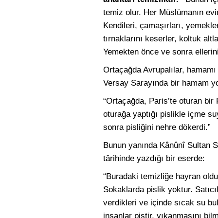
temiz olur. Her Müslümanın evi
Kendileri, çamaşırları, yemekl
tırnaklarını keserler, koltuk altl
Yemekten önce ve sonra ellerini, 
Ortaçağda Avrupalılar, hamamı
Versay Sarayında bir hamam yo
“Ortaçağda, Paris’te oturan bir
oturağa yaptığı pislikle içme s
sonra pisliğini nehre dökerdi.”
Bunun yanında Kânûnî Sultan S
târihinde yazdığı bir eserde:
“Buradaki temizliğe hayran old
Sokaklarda pislik yoktur. Satıcı
verdikleri ve içinde sıcak su bu
insanlar pistir, yıkanmasını bi