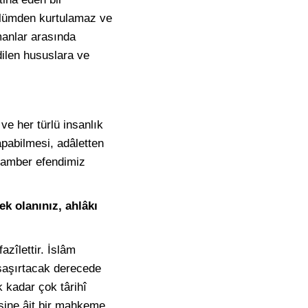
ölümden kurtulamaz ve
manlar arasında
ilen hususlara ve
 ve her türlü insanlık
apabilmesi, adâletten
gamber efendimiz
k olanınız, ahlâkı
zîlettir. İslâm
ı şaşırtacak derecede
 kadar çok târihî
esine âit bir mahkeme