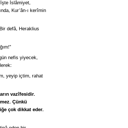
 İşte İslâmiyet,
ında, Kur’ân-ı kerîmin
Bir defâ, Heraklius
ağım!”
gün nefis yiyecek,
lerek:
, yeyip içtim, rahat
rın vazîfesidir.
elmez. Çünkü
ğe çok dikkat eder.
inâ eden bir