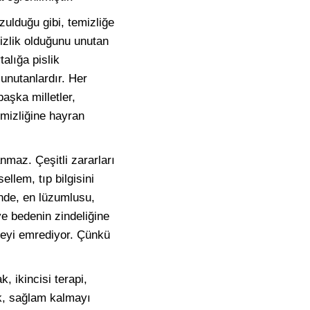
zulduğu gibi, temizliğe
izlik olduğunu unutan
talığa pislik
 unutanlardır. Her
aşka milletler,
emizliğine hayran
anmaz. Çeşitli zararları
llem, tıp bilgisini
inde, en lüzumlusu,
ve bedenin zindeliğine
nmeyi emrediyor. Çünkü
, ikincisi terapi,
ak, sağlam kalmayı