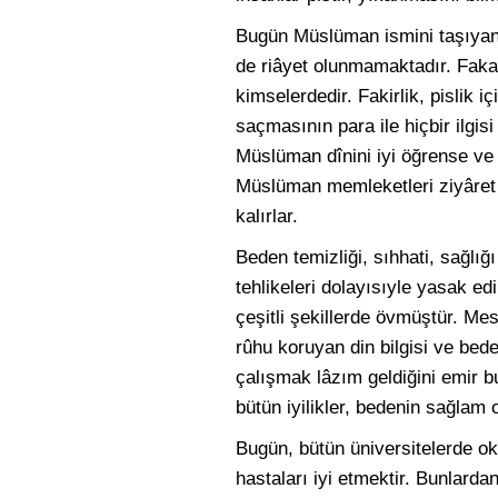
Bugün Müslüman ismini taşıyan b
de riâyet olunmamaktadır. Fakat
kimselerdedir. Fakirlik, pislik i
saçmasının para ile hiçbir ilgisi
Müslüman dînini iyi öğrense ve 
Müslüman memleketleri ziyâret e
kalırlar.
Beden temizliği, sıhhati, sağlığ
tehlikeleri dolayısıyle yasak ed
çeşitli şekillerde övmüştür. Me
rûhu koruyan din bilgisi ve bed
çalışmak lâzım geldiğini emir b
bütün iyilikler, bedenin sağlam o
Bugün, bütün üniversitelerde okut
hastaları iyi etmektir. Bunlard