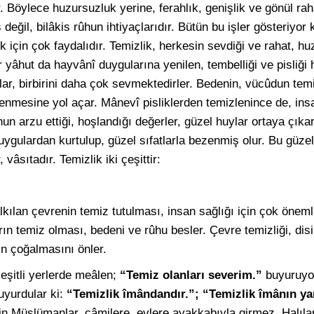
r. Böylece huzursuzluk yerine, ferahlık, genişlik ve gönül raha
 değil, bilâkis rûhun ihtiyaçlarıdır. Bütün bu işler gösteriyor k
k için çok faydalıdır. Temizlik, herkesin sevdiği ve rahat, huz
 yâhut da hayvânî duygularına yenilen, tembelliği ve pisliği 
lar, birbirini daha çok sevmektedirler. Bedenin, vücûdun te
lenmesine yol açar. Mânevî pisliklerden temizlenince de, in
un arzu ettiği, hoşlandığı değerler, güzel huylar ortaya çıkar
ygulardan kurtulup, güzel sıfatlarla bezenmiş olur. Bu güzell
vâsıtadır. Temizlik iki çeşittir:
kılan çevrenin temiz tutulması, insan sağlığı için çok önemli
rın temiz olması, bedeni ve rûhu besler. Çevre temizliği, disi
n çoğalmasını önler.
çeşitli yerlerde meâlen;
“Temiz olanları severim.”
buyuruyo
uyurdular ki:
“Temizlik îmândandır.”; “Temizlik îmânın yar
n Müslümanlar, câmilere, evlere ayakkabıyla girmez. Halıla