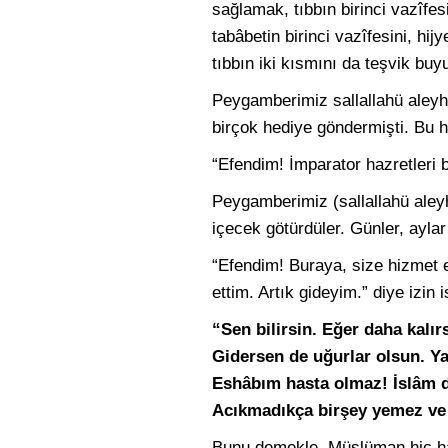
sağlamak, tıbbın birinci vazîfesi
tabâbetin birinci vazîfesini, hijy
tıbbın iki kısmını da teşvik buy
Peygamberimiz sallallahü aleyhi
birçok hediye göndermişti. Bu he
“Efendim! İmparator hazretleri 
Peygamberimiz (sallallahü aleyh
içecek götürdüler. Günler, ayla
“Efendim! Buraya, size hizmet 
ettim. Artık gideyim.” diye izin
“Sen bilirsin. Eğer daha kalı
Gidersen de uğurlar olsun. Ya
Eshâbım hasta olmaz! İslâm d
Acıkmadıkça birşey yemez ve
Bunu demekle, Müslüman hiç has