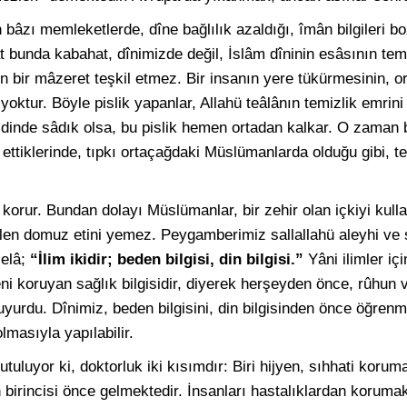
âzı memleketlerde, dîne bağlılık azaldığı, îmân bilgileri bo
 bunda kabahat, dînimizde değil, İslâm dîninin esâsının tem
çin bir mâzeret teşkil etmez. Bir insanın yere tükürmesinin, or
 yoktur. Böyle pislik yapanlar, Allahü teâlânın temizlik emrini
dinde sâdık olsa, bu pislik hemen ortadan kalkar. O zaman b
ttiklerinde, tıpkı ortaçağdaki Müslümanlarda olduğu gibi, t
ı korur. Bundan dolayı Müslümanlar, bir zehir olan içkiyi kull
ilen domuz etini yemez. Peygamberimiz sallallahü aleyhi ve se
selâ;
“İlim ikidir; beden bilgisi, din bilgisi.”
Yâni ilimler iç
eni koruyan sağlık bilgisidir, diyerek herşeyden önce, rûhun 
uyurdu. Dînimiz, beden bilgisini, din bilgisinden önce öğre
lmasıyla yapılabilir.
uluyor ki, doktorluk iki kısımdır: Biri hijyen, sıhhati korumak
an birincisi önce gelmektedir. İnsanları hastalıklardan korum