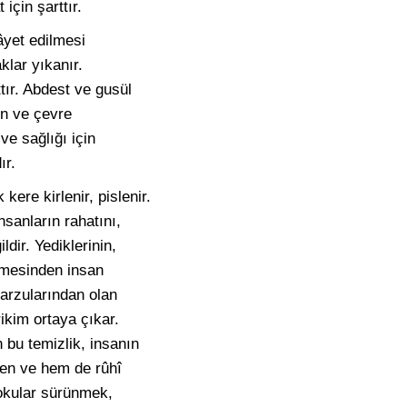
için şarttır.
âyet edilmesi
klar yıkanır.
tır. Abdest ve gusül
en ve çevre
ve sağlığı için
ır.
ere kirlenir, pislenir.
nsanların rahatını,
dir. Yediklerinin,
nmesinden insan
n arzularından olan
ikim ortaya çıkar.
 bu temizlik, insanın
kten ve hem de rûhî
kokular sürünmek,