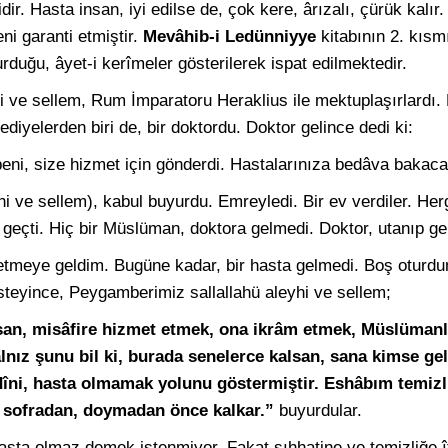
dir. Hasta insan, iyi edilse de, çok kere, ârızalı, çürük kalır.
eni garanti etmiştir.
Mevâhib-i Ledünniyye
kitabının 2. kısm
urduğu, âyet-i kerîmeler gösterilerek ispat edilmektedir.
 ve sellem, Rum İmparatoru Heraklius ile mektuplaşırlardı. 
diyelerden biri de, bir doktordu. Doktor gelince dedi ki:
beni, size hizmet için gönderdi. Hastalarınıza bedâva bakac
i ve sellem), kabul buyurdu. Emreyledi. Bir ev verdiler. Her
r geçti. Hiç bir Müslüman, doktora gelmedi. Doktor, utanıp ge
etmeye geldim. Bugüne kadar, bir hasta gelmedi. Boş oturdum
 isteyince, Peygamberimiz sallallahü aleyhi ve sellem;
rsan, misâfire hizmet etmek, ona ikrâm etmek, Müslümanla
lnız şunu bil ki, burada senelerce kalsan, sana kimse g
îni, hasta olmamak yolunu göstermiştir. Eshâbım temizli
 sofradan, doymadan önce kalkar.”
buyurdular.
ta olmaz demek istenmiyor. Fakat sıhhatine ve temizliğe ît