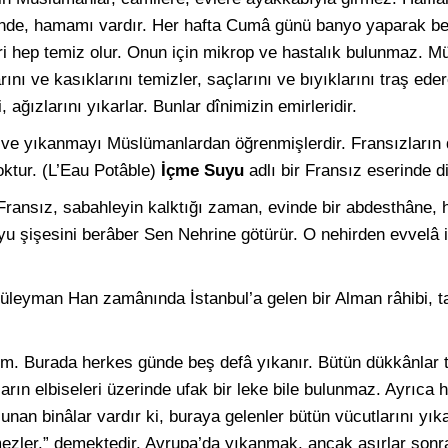
nde, hamamı vardır. Her hafta Cumâ günü banyo yaparak bed
eri hep temiz olur. Onun için mikrop ve hastalık bulunmaz. 
arını ve kasıklarını temizler, saçlarını ve bıyıklarını traş ede
ağızlarını yıkarlar. Bunlar dînimizin emirleridir.
 ve yıkanmayı Müslümanlardan öğrenmişlerdir. Fransızların
ktur. (L’Eau Potâble)
İçme Suyu
adlı bir Fransız eserinde di
 Fransız, sabahleyin kalktığı zaman, evinde bir abdesthâne, h
uyu şişesini berâber Sen Nehrine götürür. O nehirden evvelâ i
üleyman Han zamânında İstanbul’a gelen bir Alman râhibi, 
um. Burada herkes günde beş defâ yıkanır. Bütün dükkânlar t
ların elbiseleri üzerinde ufak bir leke bile bulunmaz. Ayrıca
lunan binâlar vardır ki, buraya gelenler bütün vücutlarını yık
lmezler.” demektedir. Avrupa’da yıkanmak, ancak asırlar sonra