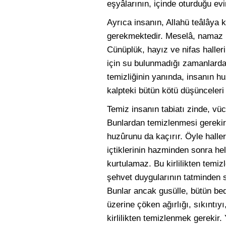
eşyâlarının, içinde oturduğu evin
Ayrıca insanın, Allahü teâlâya k
gerekmektedir. Meselâ, namaz kı
Cünüplük, hayız ve nifas haller
için su bulunmadığı zamanlarda
temizliğinin yanında, insanın huz
kalpteki bütün kötü düşünceleri
Temiz insanın tabiatı zinde, vüc
Bunlardan temizlenmesi gerekir. Ç
huzûrunu da kaçırır. Öyle halle
içtiklerinin hazminden sonra h
kurtulamaz. Bu kirlilikten temizl
şehvet duygularının tatminden s
Bunlar ancak gusülle, bütün bed
üzerine çöken ağırlığı, sıkıntıy
kirlilikten temizlenmek gereki