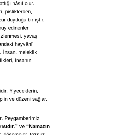
tlığı hâsıl olur.
i, pisliklerden,
ur duyduğu bir iştir.
huy edinenler
mizlenmesi, yavaş
sandaki hayvânî
. İnsan, meleklik
ikleri, insanın
dir. Yiyeceklerin,
plin ve düzeni sağlar.
r. Peygamberimiz
ısıdır.”
ve
“Namazın
r, döşemeler, tozsuz,