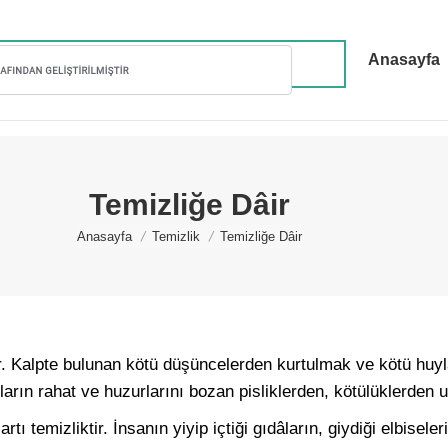
Anasayfa
Temizliğe Dâir
You are here:
Anasayfa
Temizlik
Temizliğe Dâir
ır. Kalpte bulunan kötü düşüncelerden kurtulmak ve kötü huyla
arın rahat ve huzurlarını bozan pisliklerden, kötülüklerden 
ı temizliktir. İnsanın yiyip içtiği gıdâların, giydiği elbiseler