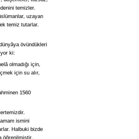
enini temizler.
Müslümanlar, uzayan
rek temiz tutarlar.
 dünyâya övündükleri
yor ki:
elâ olmadığı için,
çmek için su alır,
tahminen 1560
ertemizdir.
 hamam ismini
arlar. Halbuki bizde
 öğrenilmiştir.