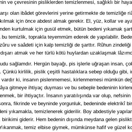
in ve çevresinin pisliklerden temizlenmesi, sağlıklı bir hayat 
arşı olan ibâdet görevlerini yerine getirmekte de temizliğe ri
lmak için önce abdest almak gerekir. El, yüz, kollar ve aya
inden kurtulmak için gusül etmek, bütün bedeni yıkamak şart
 bu temizlik, toprakla teyemmüm ederek de yapılabilir. Bed
ûru ve saâdeti için kalp temizliği de şarttır. Rûhun zindeliği 
 dışarı atmak ve her türlü kötü huylardan uzaklaşmak lâzımd
udu sağlamdır. Hergün bayağı, pis işlerle uğraşan insan, çok k
ünkü kirlilik, pislik çeşitli hastalıklara sebep olduğu gibi, i
r vardır ki, insanın pislenmemesi, kirlenmemesi mümkün değil
elâya gitmeye ihtiyaç duyması ve bu sebeple bedeninin kirle
enmek, bir ihtiyaçtır. İnsanın yaratılışında var olup, nefsini
onra, fikrinde ve beyninde yorgunluk, bedeninde elektrikî bir
eni yıkamakla, temizlenerek giderilir. Boy abdestiyle yapılan
ı, birikimi giderir. Hem bedenin dışında meydana gelen pisli
r. Yıkanmak, temiz elbise giymek, mümkünse hafif ve güzel 