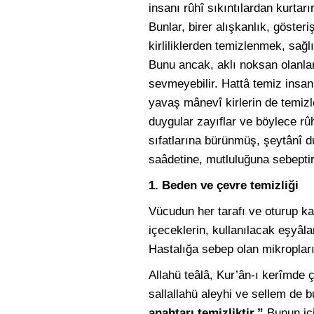
insanı rûhî sıkıntılardan kurtarı
Bunlar, birer alışkanlık, gösteriş
kirliliklerden temizlenmek, sağlı
Bunu ancak, aklı noksan olanlar
sevmeyebilir. Hattâ temiz insan
yavaş mânevî kirlerin de temiz
duygular zayıflar ve böylece rûh
sıfatlarına bürünmüş, şeytânî du
saâdetine, mutluluğuna sebeptir, 
1. Beden ve çevre temizliği
Vücudun her tarafı ve oturup kal
içeceklerin, kullanılacak eşyâla
Hastalığa sebep olan mikropları
Allahü teâlâ, Kur’ân-ı kerîmde 
sallallahü aleyhi ve sellem de b
anahtarı temizliktir.”
Bunun içi