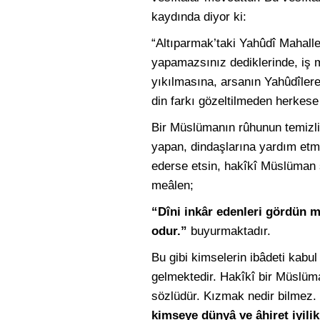
kaydında diyor ki:
“Altıparmak’taki Yahûdî Mahalle
yapamazsınız dediklerinde, iş
yıkılmasına, arsanın Yahûdîlere 
din farkı gözeltilmeden herkese 
Bir Müslümanın rûhunun temizliğ
yapan, dindaşlarına yardım etm
ederse etsin, hakîkî Müslüman 
meâlen;
“Dîni inkâr edenleri gördün 
odur.”
buyurmaktadır.
Bu gibi kimselerin ibâdeti kab
gelmektedir. Hakîkî bir Müslüma
sözlüdür. Kızmak nedir bilmez. 
kimseye dünyâ ve âhiret iyilikl