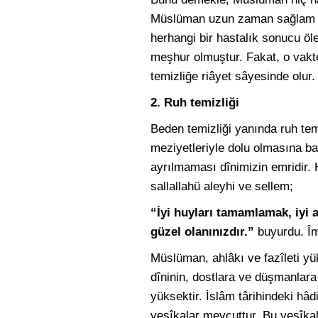
Müslüman uzun zaman sağlam ka
herhangi bir hastalık sonucu öl
meşhur olmuştur. Fakat, o vakt
temizliğe riâyet sâyesinde olur.
2. Ruh temizliği
Beden temizliği yanında ruh temiz
meziyetleriyle dolu olmasına ba
ayrılmaması dînimizin emridir.
sallallahü aleyhi ve sellem;
“İyi huyları tamamlamak, iyi 
güzel olanınızdır.”
buyurdu. Îmâ
Müslüman, ahlâkı ve fazîleti yü
dîninin, dostlara ve düşmanlara 
yüksektir. İslâm târihindeki hâ
vesîkalar mevcuttur. Bu vesîkal