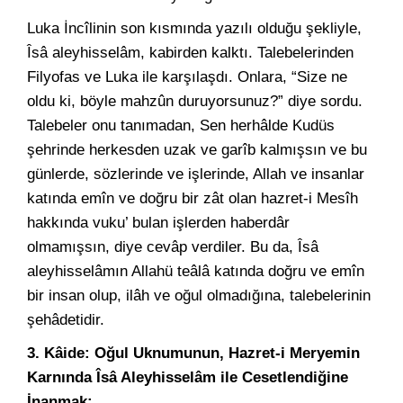
Luka İncîlinin son kısmında yazılı olduğu şekliyle,
Îsâ aleyhisselâm, kabirden kalktı. Talebelerinden
Filyofas ve Luka ile karşılaşdı. Onlara, “Size ne
oldu ki, böyle mahzûn duruyorsunuz?” diye sordu.
Talebeler onu tanımadan, Sen herhâlde Kudüs
şehrinde herkesden uzak ve garîb kalmışsın ve bu
günlerde, sözlerinde ve işlerinde, Allah ve insanlar
katında emîn ve doğru bir zât olan hazret-i Mesîh
hakkında vuku’ bulan işlerden haberdâr
olmamışsın, diye cevâp verdiler. Bu da, Îsâ
aleyhisselâmın Allahü teâlâ katında doğru ve emîn
bir insan olup, ilâh ve oğul olmadığına, talebelerinin
şehâdetidir.
3. Kâide: Oğul Uknumunun, Hazret-i Meryemin
Karnında Îsâ Aleyhisselâm ile Cesetlendiğine
İnanmak: