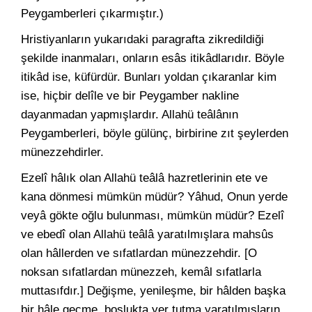
Peygamberleri çıkarmıştır.)
Hristiyanların yukarıdaki paragrafta zikredildiği
şekilde inanmaları, onların esâs itikâdlarıdır. Böyle
itikâd ise, küfürdür. Bunları yoldan çıkaranlar kim
ise, hiçbir delîle ve bir Peygamber nakline
dayanmadan yapmışlardır. Allahü teâlânın
Peygamberleri, böyle gülünç, birbirine zıt şeylerden
münezzehdirler.
Ezelî hâlık olan Allahü teâlâ hazretlerinin ete ve
kana dönmesi mümkün müdür? Yâhud, Onun yerde
veyâ gökte oğlu bulunması, mümkün müdür? Ezelî
ve ebedî olan Allahü teâlâ yaratılmışlara mahsûs
olan hâllerden ve sıfatlardan münezzehdir. [O
noksan sıfatlardan münezzeh, kemâl sıfatlarla
muttasıfdır.] Değişme, yenileşme, bir hâlden başka
bir hâle geçme, boşlukta yer tutma yaratılmışların