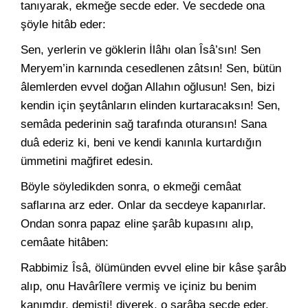
tanıyarak, ekmeğe secde eder. Ve secdede ona
şöyle hitâb eder:
Sen, yerlerin ve göklerin İlâhı olan Îsâ’sın! Sen
Meryem’in karnında cesedlenen zâtsın! Sen, bütün
âlemlerden evvel doğan Allahın oğlusun! Sen, bizi
kendin için şeytânların elinden kurtaracaksın! Sen,
semâda pederinin sağ tarafında oturansın! Sana
duâ ederiz ki, beni ve kendi kanınla kurtardığın
ümmetini mağfiret edesin.
Böyle söyledikden sonra, o ekmeği cemâat
saflarına arz eder. Onlar da secdeye kapanırlar.
Ondan sonra papaz eline şarâb kupasını alıp,
cemâate hitâben:
Rabbimiz Îsâ, ölümünden evvel eline bir kâse şarâb
alıp, onu Havârîlere vermiş ve içiniz bu benim
kanımdır, demişti! diyerek, o şarâba secde eder.