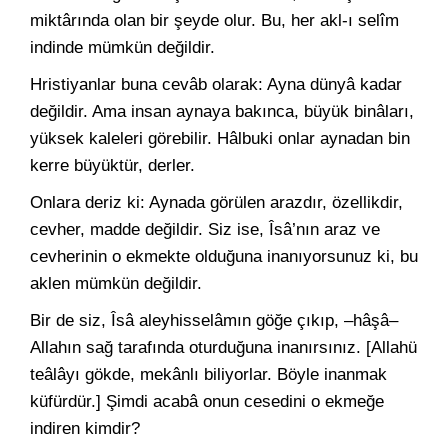
miktârında olan bir şeyde olur. Bu, her akl-ı selîm
indinde mümkün değildir.
Hristiyanlar buna cevâb olarak: Ayna dünyâ kadar
değildir. Ama insan aynaya bakınca, büyük binâları,
yüksek kaleleri görebilir. Hâlbuki onlar aynadan bin
kerre büyüktür, derler.
Onlara deriz ki: Aynada görülen arazdır, özellikdir,
cevher, madde değildir. Siz ise, Îsâ’nın araz ve
cevherinin o ekmekte olduğuna inanıyorsunuz ki, bu
aklen mümkün değildir.
Bir de siz, Îsâ aleyhisselâmın göğe çıkıp, –hâşâ–
Allahın sağ tarafında oturduğuna inanırsınız. [Allahü
teâlâyı gökde, mekânlı biliyorlar. Böyle inanmak
küfürdür.] Şimdi acabâ onun cesedini o ekmeğe
indiren kimdir?