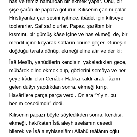
has ve temiz hamurdan bir ekmek yapar. Onu, bir
şişe şarâb ile papaza götürür. Kilisenin çanını çalar.
Hristiyanlar çan sesini işitince, ibâdet için kiliseye
toplanırlar. Saf saf olurlar. Papaz, şarâbın bir
kısmını, bir gümüş kâse içine ve has ekmeği de, bir
mendil içine koyarak safların önüne geçer. Güneşin
doğduğu tarafa dönüp, ekmeği eline alır ve der ki:
Îsâ Mesîh, yahûdîlerin kendisini yakaladıkları gece,
mübârek eline ekmek alıp, gözlerini semâya ve her
şeye kâdir olan Cenâb-ı Hakka kaldırarak, lâzım
gelen duâyı yapdıkdan sonra, ekmeği kırıp,
Havârîlere parça parça verdi. Onlara “Yiyin, bu
benim cesedimdir” dedi.
Kilisenin papazı böyle söyledikden sonra, kendisi,
ekmeği, hakîkaten Îsâ aleyhisselâmın cesedi
bilerek ve Îsâ aleyhisselâmı Allahü teâlânın oğlu