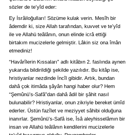
sözler de te’yîd eder:
Ey İsrâiloğulları! Sözüme kulak verin. Mesîh bir
âdemdir ki, size Allah tarafından, kuvvet ve te’yîd
ile ve Allahü teâlânın, onun elinde icrâ ettiği
birtakım mucizelerle gelmiştir. Lâkin siz ona îmân
etmediniz!
“Havârîlerin Kıssaları” adlı kitâbın 2. faslında aynen
yukarıda bildirildiği şekilde yazılıdır. Bu kitâp ise,
hristiyanlar nezdinde İncîl gibidir. Artık, bundan
dahâ çok itimâda şâyân hangi haber olur? Hem
“Şemûnü’s-Safâ”dan dahâ âdil bir şâhit nasıl
bulunabilir? Hristiyanlar, onun zikriyle bereket ümîd
ederler. Üstün fazîlet ve meziyyet sâhibi olduğuna
inanırlar. Şemûnü’s-Safâ ise, Îsâ aleyhisselâmın bir
insan ve Allahü teâlânın kendilerini mucizelerle