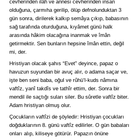
cevherinden ilâh ve annesi cevherinden insan
olduğuna, çarmıha gerilip, ölüp defnolunduktan 3
gün sonra, dirilerek kalkıp semâya çıkıp, babasının
sağ tarafında oturduğuna, kıyâmet günü halk
arasında hâkim olacağına inanmak ve îmân
getirmektir. Sen bunların hepsine îmân ettin, değil
mi, der.
Hristiyan olacak şahıs “Evet” deyince, papaz o
havuzun suyundan bir avuç alır, o adama saçar ve,
işte ben seni baba, oğul ve rûhü’l-kuds nâmına
vaftîz, yanî takdîs ve tathîr ettim, der. Sonra bir
mendil ile saçtığı suları siler. Bu sûretle vaftîz biter.
Adam hristiyan olmuş olur.
Çocukların vaftîzi de şöyledir: Hristiyan çocukları
doğduklarının 8. günü vaftîz edilirler. O gün babaları
onları alıp, kiliseye götürür. Papazın önüne