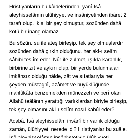
Hristiyanların bu kâidelerinden, yanî Îsâ
aleyhisselâmın ulûhiyyet ve insâniyetinden ibâret 2
tarafı olup, ikisi bir şey olmuştur, sözünden dahâ
kötü bir inanç olamaz.
Bu sözün, su ile ateş birleşip, tek şey olmuşlardır
sözünden dahâ çirkin olduğunu, her akl-ı selîm
sâhibi teslîm eder. Nûr ile zulmet, ışıkla karanlık,
birbirine zıt ve aykırı olup, bir yerde bulunmaları
imkânsız olduğu hâlde, zât ve sıfatlarıyla her
şeyden müstagnî, azâmet ve büyüklüğünde
mahlûkâta benzemekden münezzeh ve berî olan
Allahü teâlânın yarattığı varlıklardan biriyle birleşip,
tek şey olmasını akl-ı selîm nasıl kabûl eder?
Acabâ, Îsâ aleyhisselâm insânî bir varlık olduğu
zamân, ülûhiyyeti nerede idi? Hristiyanlar bu suâle,
Îsâ aleyhisselâmın insâniyyetiyle ülûhiyyeti