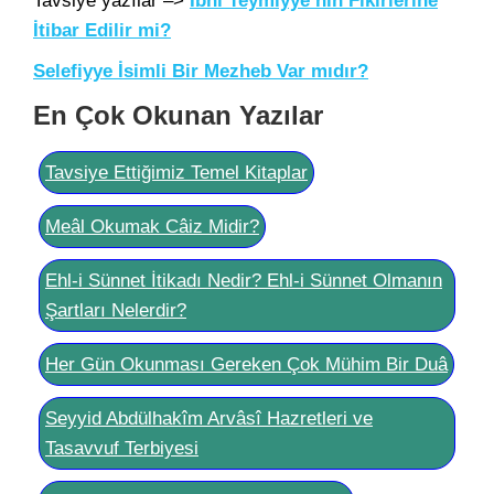
Tavsiye yazılar –>
İbni Teymiyye’nin Fikirlerine
İtibar Edilir mi?
Selefiyye İsimli Bir Mezheb Var mıdır?
En Çok Okunan Yazılar
Tavsiye Ettiğimiz Temel Kitaplar
Meâl Okumak Câiz Midir?
Ehl-i Sünnet İtikadı Nedir? Ehl-i Sünnet Olmanın
Şartları Nelerdir?
Her Gün Okunması Gereken Çok Mühim Bir Duâ
Seyyid Abdülhakîm Arvâsî Hazretleri ve
Tasavvuf Terbiyesi