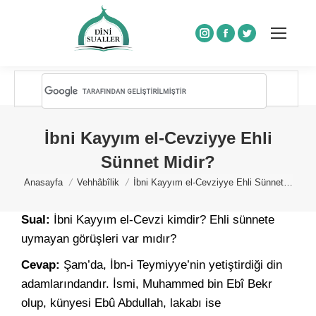
Instagram
Facebook
Twitter
İbni Kayyım el-Cevziyye Ehli
Sünnet Midir?
You are here:
Anasayfa
Vehhâbîlik
İbni Kayyım el-Cevziyye Ehli Sünnet…
Sual:
İbni Kayyım el-Cevzi kimdir? Ehli sünnete
uymayan görüşleri var mıdır?
Cevap:
Şam’da, İbn-i Teymiyye’nin yetiştirdiği din
adamlarındandır. İsmi, Muhammed bin Ebî Bekr
olup, künyesi Ebû Abdullah, lakabı ise