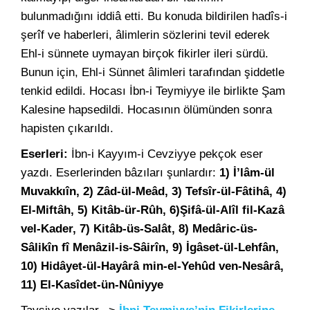
bulunmadığını iddiâ etti. Bu konuda bildirilen hadîs-i
şerîf ve haberleri, âlimlerin sözlerini tevil ederek
Ehl-i sünnete uymayan birçok fikirler ileri sürdü.
Bunun için, Ehl-i Sünnet âlimleri tarafından şiddetle
tenkid edildi. Hocası İbn-i Teymiyye ile birlikte Şam
Kalesine hapsedildi. Hocasının ölümünden sonra
hapisten çıkarıldı.
Eserleri:
İbn-i Kayyım-i Cevziyye pekçok eser
yazdı. Eserlerinden bâzıları şunlardır:
1) İ’lâm-ül
Muvakkıîn, 2) Zâd-ül-Meâd, 3) Tefsîr-ül-Fâtihâ, 4)
El-Miftâh, 5) Kitâb-ür-Rûh, 6)Şifâ-ül-Alîl fil-Kazâ
vel-Kader, 7) Kitâb-üs-Salât, 8) Medâric-üs-
Sâlikîn fî Menâzil-is-Sâirîn, 9) İgâset-ül-Lehfân,
10) Hidâyet-ül-Hayârâ min-el-Yehûd ven-Nesârâ,
11) El-Kasîdet-ün-Nûniyye