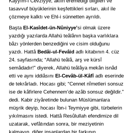
Kayyım-i Cevziyye, aklın eremediği bilgileri ve
tasavvuf büyüklerinin keşfettikleri sırları, akıl ile
çözmeye kalktı ve Ehl-i sünnetten ayrıldı.
Başta
El-Kasîdet-ün-Nûniyye’
si olmak üzere
yazdığı yazılarda Allahü teâlânın başka varlıklara
bâzı yönlerden benzediğini ve cisim olduğunu
yazdı. Hattâ
Bedâi-ul-Fevâid
adlı kitabının 4. cüz
24. sayfasında; “Allahü teâlâ, arş ve kürsî
semâdadır!” diyerek, Allahü teâlâya mekân isnâd
etti ve aynı iddiâsını
El-Cevâb-ül-Kâfî
adlı eserinde
de tekrârladı. Hocası gibi; “Cennet nîmetleri sonsuz
ise de kâfirlere Cehennem’de azâb sonsuz değildir.”
dedi. Kabir ziyâretinde bulunan Müslümanlara
müşrik deyip, hocası İbn-i Teymiyye gibi, türbelerin
yıkılmasını istedi. Hattâ Resûlullah efendimize dil
uzatarak, vefâtından sonra, bir meziyetinin
kalmayıp, diğer insanlardan bir farkının