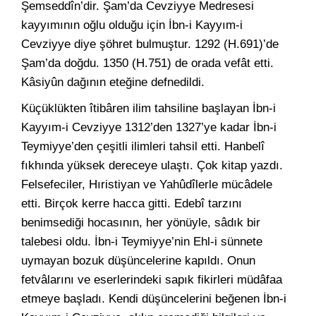
Şemseddîn’dir. Şam’da Cevziyye Medresesi
kayyımının oğlu olduğu için İbn-i Kayyım-i
Cevziyye diye şöhret bulmuştur. 1292 (H.691)’de
Şam’da doğdu. 1350 (H.751) de orada vefât etti.
Kâsiyûn dağının eteğine defnedildi.
Küçüklükten îtibâren ilim tahsiline başlayan İbn-i
Kayyım-i Cevziyye 1312’den 1327’ye kadar İbn-i
Teymiyye’den çeşitli ilimleri tahsil etti. Hanbelî
fıkhında yüksek dereceye ulaştı. Çok kitap yazdı.
Felsefeciler, Hıristiyan ve Yahûdîlerle mücâdele
etti. Birçok kerre hacca gitti. Edebî tarzını
benimsediği hocasının, her yönüyle, sâdık bir
talebesi oldu. İbn-i Teymiyye’nin Ehl-i sünnete
uymayan bozuk düşüncelerine kapıldı. Onun
fetvâlarını ve eserlerindeki sapık fikirleri müdâfaa
etmeye başladı. Kendi düşüncelerini beğenen İbn-i