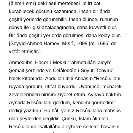
(âlem-i emr) deki asıl mertebesi ile irtibat
kurabilecek gücünü kazanınca, insan bir ânda
çeşitli yerlerde görünebilir. İnsan ölünce, ruhunun
dünya ile ilgisi azalacağından, daha kuvvetli olur.
Bir ânda çeşitli yerlerde görülmesi daha kolay olur.
[Seyyid Ahmed Hamevi Mısrî, 1098 [m. 1686] de
vefât etmiştir.]
Ahmed ibni Hacer-i Mekki “rahmetullâhi aleyh”
Şemail şerhinde ve Celâleddîn-i Süyuti Tenvirü’l-
halek kitabında, Abdullah ibni Abbasın “Resûlullahı
rüyada gördüm. İltifat buyurdu. Uyanınca, mübarek
zevcelerinden birisini ziyaret ettim. Aynaya baktım.
Aynada Resûlullahı gördüm, kendimi görmedim”
dediği yazılıdır. Bu hâl, yalnız Resûlullaha mahsus
olan şeylerden değildir. Çünkü, İslam âlimleri,
Resûlullahın “sallallâhü aleyhi ve sellem” hasaisini