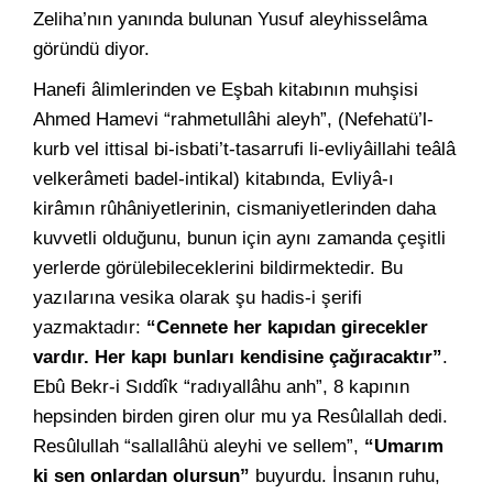
Zeliha’nın yanında bulunan Yusuf aleyhisselâma
göründü diyor.
Hanefi âlimlerinden ve Eşbah kitabının muhşisi
Ahmed Hamevi “rahmetullâhi aleyh”, (Nefehatü’l-
kurb vel ittisal bi-isbati’t-tasarrufi li-evliyâillahi teâlâ
velkerâmeti badel-intikal) kitabında, Evliyâ-ı
kirâmın rûhâniyetlerinin, cismaniyetlerinden daha
kuvvetli olduğunu, bunun için aynı zamanda çeşitli
yerlerde görülebileceklerini bildirmektedir. Bu
yazılarına vesika olarak şu hadis-i şerifi
yazmaktadır:
“Cennete her kapıdan girecekler
vardır. Her kapı bunları kendisine çağıracaktır”
.
Ebû Bekr-i Sıddîk “radıyallâhu anh”, 8 kapının
hepsinden birden giren olur mu ya Resûlallah dedi.
Resûlullah “sallallâhü aleyhi ve sellem”,
“Umarım
ki sen onlardan olursun”
buyurdu. İnsanın ruhu,