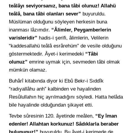
teâlâyı seviyorsanız, bana tâbi olunuz! Allahü
teâlâ, bana tâbi olanları sever”
buyuruldu.
Müslüman olduğunu söyleyen herkesin buna
inanması lâzımdır.
“Âlimler, Peygamberlerin
varisleridir”
hadis-i şerifi, âlimlerin, Velilerin
“kaddesallahü teâlâ esrârehüm” de vesile olduğunu
göstermektedir. Âyet-i kerimedeki
“Tâbi
olunuz”
emrine uymak için, sevmeden tâbi olmak
mümkün olamaz.
Buhârî kitabında diyor ki Ebû Bekr-i Sıddîk
“radıyallâhu anh” kalbinden ve hayalinden
Resûlullahın hiç ayrılmadığını söyledi. Hatta helâda
bile hayalinde olduğundan şikayet etti.
Tevbe sûresinin 120. âyetinde meâlen,
“Ey îman
edenler! Allahtan korkunuz! Sâdıklarla beraber
bulununuz!”
buyuruldu. Bu âyet-i kerimede de