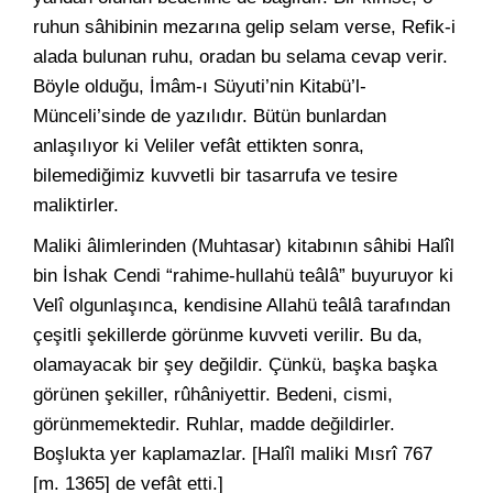
ruhun sâhibinin mezarına gelip selam verse, Refik-i
alada bulunan ruhu, oradan bu selama cevap verir.
Böyle olduğu, İmâm-ı Süyuti’nin Kitabü’l-
Münceli’sinde de yazılıdır. Bütün bunlardan
anlaşılıyor ki Veliler vefât ettikten sonra,
bilemediğimiz kuvvetli bir tasarrufa ve tesire
maliktirler.
Maliki âlimlerinden (Muhtasar) kitabının sâhibi Halîl
bin İshak Cendi “rahime-hullahü teâlâ” buyuruyor ki
Velî olgunlaşınca, kendisine Allahü teâlâ tarafından
çeşitli şekillerde görünme kuvveti verilir. Bu da,
olamayacak bir şey değildir. Çünkü, başka başka
görünen şekiller, rûhâniyettir. Bedeni, cismi,
görünmemektedir. Ruhlar, madde değildirler.
Boşlukta yer kaplamazlar. [Halîl maliki Mısrî 767
[m. 1365] de vefât etti.]