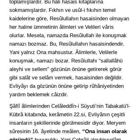
toplamışlardır. Bu hâli hasais kitaplarına
sokmamışlardır. Fıkhın ve usûl-i fıkıhın temel
kaidelerine göre, Resûlullahın hasaisinden olmayan
her haline ümmetinin âlimleri ve Velileri vâris
olurlar. Mesela, namazda Resûlullah ile konuşmak
namazı bozmaz. Bu, Resûlullahın hasaisindendir.
Yani yalnız Ona mahsustur. Âlimlerle, Velilerle
konuşmak, namazı bozar. Resûlullahı “sallallâhü
aleyhi ve sellem” gözünün önüne getirerek görür
gibi salât ve selâm vermek, hasaisinden değildir.
Evliyâyı da gözünün önüne getirip rûhâniyetinden
yardım beklemek câizdir.
Şâfiî âlimlerinden Celâleddîn-i Süyuti’nin Tabakatü’l-
Kübrâ kitabında, kerâmetin 22.si, Evliyânın çeşitli
insanların şekillerinde görülmesidir diyor. Meryem
sûresinin 16. âyetinde meâlen,
“Ona insan olarak
göründü”
buyuruldu. Yani Cebrâil aleyhisselâm,