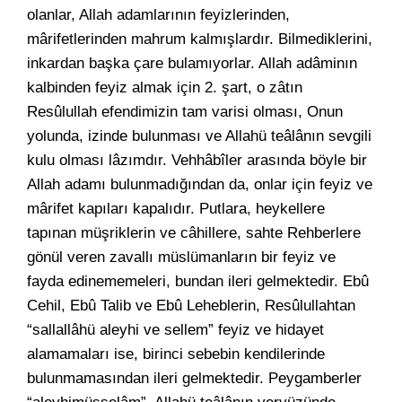
olanlar, Allah adamlarının feyizlerinden,
mârifetlerinden mahrum kalmışlardır. Bilmediklerini,
inkardan başka çare bulamıyorlar. Allah adâminın
kalbinden feyiz almak için 2. şart, o zâtın
Resûlullah efendimizin tam varisi olması, Onun
yolunda, izinde bulunması ve Allahü teâlânın sevgili
kulu olması lâzımdır. Vehhâbîler arasında böyle bir
Allah adamı bulunmadığından da, onlar için feyiz ve
mârifet kapıları kapalıdır. Putlara, heykellere
tapınan müşriklerin ve câhillere, sahte Rehberlere
gönül veren zavallı müslümanların bir feyiz ve
fayda edinememeleri, bundan ileri gelmektedir. Ebû
Cehil, Ebû Talib ve Ebû Leheblerin, Resûlullahtan
“sallallâhü aleyhi ve sellem” feyiz ve hidayet
alamamaları ise, birinci sebebin kendilerinde
bulunmamasından ileri gelmektedir. Peygamberler