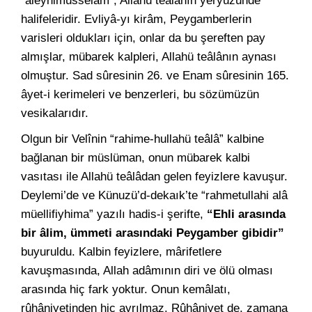
“aleyhimüsselâm”, Allahü teâlânın yeryüzünde
halifeleridir. Evliyâ-yı kirâm, Peygamberlerin
varisleri oldukları için, onlar da bu şereften pay
almışlar, mübarek kalpleri, Allahü teâlânın aynası
olmuştur. Sad sûresinin 26. ve Enam sûresinin 165.
âyet-i kerimeleri ve benzerleri, bu sözümüzün
vesikalarıdır.
Olgun bir Velînin “rahime-hullahü teâlâ” kalbine
bağlanan bir müslüman, onun mübarek kalbi
vasıtası ile Allahü teâlâdan gelen feyizlere kavuşur.
Deylemi’de ve Künuzü’d-dekaık’te “rahmetullahi alâ
müellifiyhima” yazılı hadis-i şerifte,
“Ehli arasında
bir âlim, ümmeti arasındaki Peygamber gibidir”
buyuruldu. Kalbin feyizlere, mârifetlere
kavuşmasında, Allah adâmının diri ve ölü olması
arasında hiç fark yoktur. Onun kemâlatı,
rûhâniyetinden hiç ayrılmaz. Rûhâniyet de, zamana