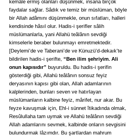
kemâle ermiş olanları düşünmek, insana birçok
faydalar sağlar. Sâdık ve temiz bir müslüman, böyle
bir Allah adâmını düşünmekle, onun sıfatları, halleri
kendisinde hâsıl olur. Hadis-i şerifler sâlih
müslümanlarla, yani Allahü teâlânın sevdiği
kimselerle beraber bulunmayı emretmektedir.
[Deylemi’de ve Taberani’de ve Künuzü’d-dekaık’te
bildirilen hadis-i şerifte,
“Ben ilim şehriyim. Ali
onun kapısıdır”
buyuruldu. Bu hadis-i şerifin
gösterdiği gibi, Allahü teâlânın sonsuz feyiz
deryasının kapısı gibi olan, Allah adamlarının
kalplerinden, bunları seven ve hatırlayan
müslümanların kalbine feyiz, mârifet, nur akar. Bu
feyze kavuşmak için, Ehl-i sünnet îtikadında olmak,
Resûlullaha tam uymak ve Allahü teâlânın sevdiği
Allah adamlarını sevmek, kalbinde onların sevgisini
bulundurmak lâzımdır. Bu şartlardan mahrum