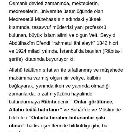
Osmanlı devleti zamanında, mekteplerin,
medreselerin, üniversite üstünlüğünde olan
Medresetül Mütehassısin adındaki yüksek
kısmında, tasavvuf müderrisi yani profesörü
bulunan, büyük İslam alimi ve olgun Velî, Seyyid
Abdülhakîm Efendi “rahmetullâhi aleyh” 1342 hicri
ve 1924 miladi yılında, İstanbul’da basılan (Râbıta-i
şerife) kitabında buyuruyor ki:
Allahü teâlânın sıfatları ile sıfatlanmış ve müşahede
makâmına varmış olgun bir velîye, kalbini
bağlayarak, yanında iken ve yanında olmadığı
zamanlarda, o zâtın yüzünü hayalinde
bulundurmaya
Râbıta
denir.
“Onlar görülünce,
Allahü teâlâ hatırlanır”
ve Buhârîde ve Müslim’de
bildirilen
“Onlarla beraber bulunanlar şaki
olmaz”
hadis-i şeriflerinde bildirildiği gibi, bu