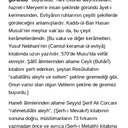
hazret-i Meryem’e insan şeklinde göründü âyet-i
kerimesinden, Evliyânın ruhlarının çeşitli şekillerde
görüleceğini anlamışlardır. Kadıb-ül-Ban Hasan
Musuli’nin meşhur vak’ası da, bu çeşit
kerâmetlerdendir. [Bu vaka ve diğer kerâmetleri,
Yusuf Nebhani’nin (Camiul-keramat-ül-evliyâ)
kitabında uzun yazılıdır. 570’de Musu’lda vefât
etmiştir. Şâfiî âlimlerinden allame Ceyli (Buhârî)
kitabını şerh ederken, şeytan Resûlullahın
“sallallâhü aleyhi ve sellem” şekline giremediği gibi,
Onun varisi olan olgun Velilerin şekline de giremez
buyurdu.]
Hanefi âlimlerinden allame Seyyid Şerif Ali Cürcani
“rahmetullâhi aleyh”, (Şerh-ı Mevakıf) kitabının
sonuna doğru, müslümanların 73 fırkasını
yazmadan önce ve ayrıca (Şerh-ı Metalih) kitabına