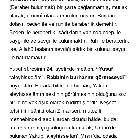
(Beraber bulunmak) bir şarta bağlanmamış, mutlak
olarak, umumî olarak emrolunmuştur. Bundan
dolayı, beden ile ve ruh ile beraberlik demektir.
Beden ile beraberlik, sâdıkların yanında edep ile
saygı ile ve sevgi ile bulunmaktır. Ruh ile beraberlik
ise, Allahü teâlânın sevdiği sâdık bir kulunu, saygı
ile hatırlamaktır.
Yusuf sûresinin 24. âyetinde meâlen,
“Yusuf
“aleyhisselâm”,
Rabbinin burhanını görmeseydi”
buyuruldu. Burada bildirilen burhan, Yakub
aleyhisselâmın şeklinin görülmesinin olduğunu söz
birliğine yaklaşık olarak bildirmişlerdir. Keşşaf
tefsirinin sâhibi olan Zimahşeri, mutezili
mezhebindeki sapıklardan olduğu hâlde, bu da,
müfessirlerin çoğunluğuna katılarak, Ürdün’de
bulunan Yakup “aleyhisselâm” Mısır’da, odada