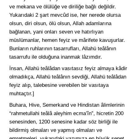
ve mekana ve ölülüğe ve diriliğe bağlı değildir.
Yukarıdaki 2 şart mevcûd ise, her nerede olursa
olsun, diri olsun, ölü olsun, Allah adamlarına
bağlanan, yani onları seven ve hatırlıyan
müslümanlar, hemen feyiz ve mârifete kavuşurlar.
Bunların ruhlarının tasarrufları, Allahü teâlânın
tasarrufu ile olduğuna inanmak lâzımdır.
İnsan, Allahü teâlâdan vasıtasız feyiz almaya kâdir
olmadıkça, Allahü teâlânın sevdiği, Allahü teâlâdan
feyiz alıp, talebesine verebilen bir vasıtaya
muhtaçtır.]
Buhara, Hive, Semerkand ve Hindistan âlimlerinin
“rahmetullahi teâlâ aleyhim ecma’în”, hicretin 200
senesinden, 1200 senesine kadar söz birliği ile
bildirmiş olmaları ve yapmış olmaları ve
emretmeleri, yukarıdaki yazımıza en büyük senet