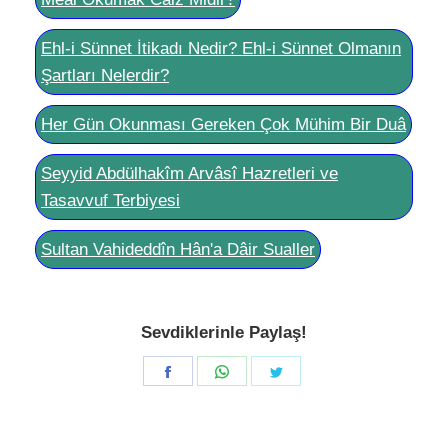
Ehl-i Sünnet İtikadı Nedir? Ehl-i Sünnet Olmanın
Şartları Nelerdir?
Her Gün Okunması Gereken Çok Mühim Bir Duâ
Seyyid Abdülhakîm Arvâsî Hazretleri ve
Tasavvuf Terbiyesi
Sultan Vahideddîn Hân'a Dâir Sualler
Sevdiklerinle Paylaş!
Share
Share
Share
on
on
on
Facebook
WhatsApp
Twitter