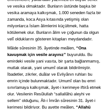
ve vesika olmaktadır. Bunların üstünde başka bir
vesika aramaya kalkışmak, 1.000 seneden fazla bir
zamanda, koca Asya kıtasında yetişmiş olan
milyonlarca İslam âlimlerini küçültmek, hatta
kötülemek olur. Bunların âlim ve çoğunun da olgun
velî olduklarını gösteren kitapları meydandadır.
Mâide sûresinin 35. âyetinde meâlen,
“Ona
kavuşmak için vesile arayınız”
buyuruldu. Bu
emirdeki vesile yani vasıta, bir şarta bağlanmamış,
mutlak olarak, yani umumî olarak bildirilmiştir.
İbadetler, zikrler, duâlar ve Evliyânın ruhları bu
emrin içinde bulunmaktadır. Umumî olan bu emri
sınırlamaya kalkışmak, âyet-i kerimeye iftirâ etmek
olur. Vesilenin Resûlullah “sallallâhü aleyhi ve
sellem” olduğunu, Âli-i İmrân sûresinin 31. âyet-i
kerimesi bildiriyor. Bu ayette meâlen,
“Allahü