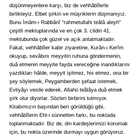
düşünmeyenlere karşı, biz de vehhâbîlerle
birlikteyiz. Elbet şirkin ve müşriklerin düşmanıyız.
Bunu İmâm-ı Rabbânî “rahmetullahi teâlâ aleyh”
çeşitli mektuplarında ve en çok 3. cildin 41.
mektubunda çok güzel ve açık anlatmaktadır.
Fakat, vehhâbîler kabir ziyaretine, Kurân-ı Kerîm
okuyup, sevâbını meyyitin ruhuna göndermenin,
duâ etmenin meyyite fayda vereceğine inandıklarını
yazdıkları hâlde, meyyit işitmez, his etmez, ona bir
şey söylemek, Peygamberden şefaat istemek,
Evliyâyı vesile ederek, Allahü teâlâya duâ etmek
şirk olur diyorlar. Sözleri birbirini tutmıyor.
Kitabımızın başından beri görüldüğü gibi,
vehhâbîlerin Ehl-i sünnetten farkı, bu noktada
toplanmaktadır. Biz de, din kardeşlerimizi korumak
için, bu nokta üzerinde durmayı uygun görüyoruz.