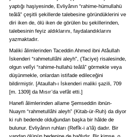
yaptığı haşiyesinde, Evliyânın “rahime-hümullahü
teâlâ” çeşitli şekillerde talebesine göründüklerini ve
diri iken de, ölü iken de görülen bu şekillerinden,
talebesinin feyiz aldıklarını, faydalandıklarını
yazmaktadır.
Maliki âlimlerinden Taceddin Ahmed ibni Atâullah
İskenderi “rahmetullâhi aleyh”, (Taciye) risalesinde,
olgun velîyi “rahime-hullahü teâlâ” görmekle veya
düşünmekle, onlardan istifade edileceğini
bildirmiştir. [Ataullah-ı İskenderi maliki şazili, 709
[m. 1309] da Mısır’da vefât etti.]
Hanefi âlimlerinden allame Şemseddin ibnün-
Nuaym “rahmetullâhi aleyh” (Kitab-ür-Ruh) da diyor
ki ruh bedende olduğundan başka bir hâlde de
bulunur. Evliyânın ruhları (Refîk-i a’lâ) dadır. Bir
yandan ölünün bedenine de bağlıdır. Bir kimse, o