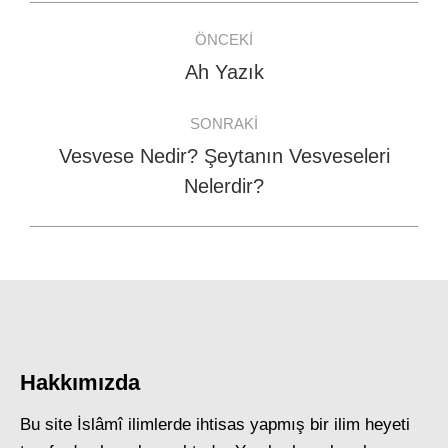
Post
ÖNCEKI
navigation
Ah Yazık
Previous
post:
SONRAKI
Vesvese Nedir? Şeytanın Vesveseleri
Next
Nelerdir?
post:
Hakkımızda
Bu site İslâmî ilimlerde ihtisas yapmış bir ilim heyeti