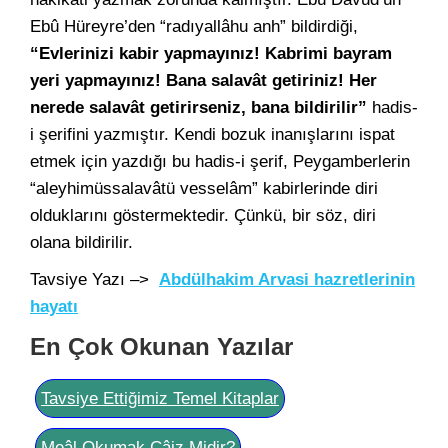
Ebû Hüreyre’den “radıyallâhu anh” bildirdiği,
“Evlerinizi kabir yapmayınız! Kabrimi bayram
yeri yapmayınız! Bana salavât getiriniz! Her
nerede salavât getirirseniz, bana bildirilir”
hadis-
i şerifini yazmıştır. Kendi bozuk inanışlarını ispat
etmek için yazdığı bu hadis-i şerif, Peygamberlerin
“aleyhimüssalavâtü vesselâm” kabirlerinde diri
olduklarını göstermektedir. Çünkü, bir söz, diri
olana bildirilir.
Tavsiye Yazı –>
Abdülhakim Arvasi hazretlerinin
hayatı
En Çok Okunan Yazılar
Tavsiye Ettiğimiz Temel Kitaplar
Meâl Okumak Câiz Midir?