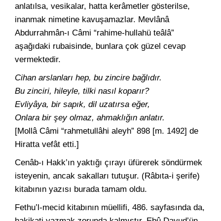
anlatılsa, vesikalar, hatta kerâmetler gösterilse,
inanmak nimetine kavuşamazlar. Mevlânâ
Abdurrahmân-ı Câmi “rahime-hullahü teâlâ”
aşağıdaki rubaisinde, bunlara çok güzel cevap
vermektedir.
Cihan arslanları hep, bu zincire bağlıdır.
Bu zinciri, hileyle, tilki nasıl koparır?
Evliyâya, bir sapık, dil uzatırsa eğer,
Onlara bir şey olmaz, ahmaklığın anlatır.
[Mollâ Câmi “rahmetullâhi aleyh” 898 [m. 1492] de
Hiratta vefât etti.]
Cenâb-ı Hakk’ın yaktığı çırayı üfürerek söndürmek
isteyenin, ancak sakalları tutuşur. (Râbıta-i şerife)
kitabının yazısı burada tamam oldu.
Fethu’l-mecid kitabının müellifi, 486. sayfasında da,
hakikati yazmak zorunda kalmıştır. Ebû Davud’ün