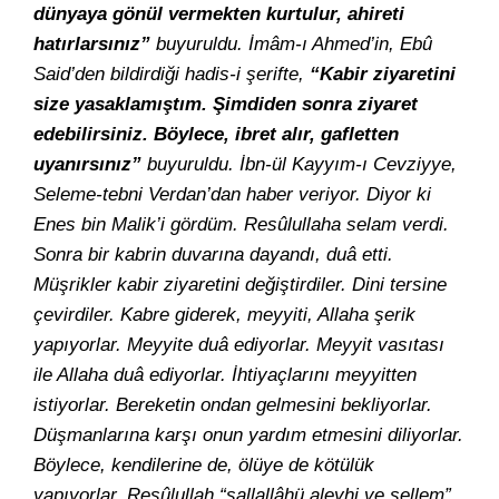
dünyaya gönül vermekten kurtulur, ahireti
hatırlarsınız”
buyuruldu. İmâm-ı Ahmed’in, Ebû
Said’den bildirdiği hadis-i şerifte,
“Kabir ziyaretini
size yasaklamıştım. Şimdiden sonra ziyaret
edebilirsiniz. Böylece, ibret alır, gafletten
uyanırsınız”
buyuruldu. İbn-ül Kayyım-ı Cevziyye,
Seleme-tebni Verdan’dan haber veriyor. Diyor ki
Enes bin Malik’i gördüm. Resûlullaha selam verdi.
Sonra bir kabrin duvarına dayandı, duâ etti.
Müşrikler kabir ziyaretini değiştirdiler. Dini tersine
çevirdiler. Kabre giderek, meyyiti, Allaha şerik
yapıyorlar. Meyyite duâ ediyorlar. Meyyit vasıtası
ile Allaha duâ ediyorlar. İhtiyaçlarını meyyitten
istiyorlar. Bereketin ondan gelmesini bekliyorlar.
Düşmanlarına karşı onun yardım etmesini diliyorlar.
Böylece, kendilerine de, ölüye de kötülük
yapıyorlar. Resûlullah “sallallâhü aleyhi ve sellem”,