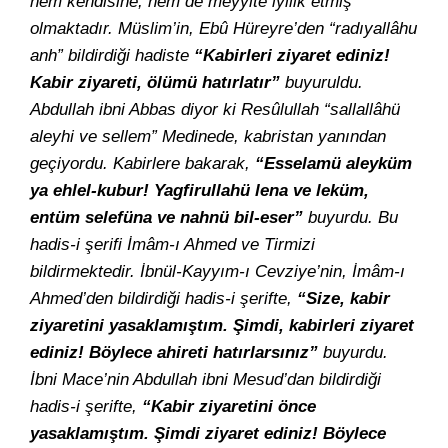
hem kendisine, hem de meyyite iyilik etmiş
olmaktadır. Müslim’in, Ebû Hüreyre’den “radıyallâhu
anh” bildirdiği hadiste
“Kabirleri ziyaret ediniz!
Kabir ziyareti, ölümü hatırlatır”
buyuruldu.
Abdullah ibni Abbas diyor ki Resûlullah “sallallâhü
aleyhi ve sellem” Medinede, kabristan yanından
geçiyordu. Kabirlere bakarak,
“Esselamü aleyküm
ya ehlel-kubur! Yagfirullahü lena ve leküm,
entüm selefüna ve nahnü bil-eser”
buyurdu. Bu
hadis-i şerifi İmâm-ı Ahmed ve Tirmizi
bildirmektedir. İbnül-Kayyım-ı Cevziye’nin, İmâm-ı
Ahmed’den bildirdiği hadis-i şerifte,
“Size, kabir
ziyaretini yasaklamıştım. Şimdi, kabirleri ziyaret
ediniz! Böylece ahireti hatırlarsınız”
buyurdu.
İbni Mace’nin Abdullah ibni Mesud’dan bildirdiği
hadis-i şerifte,
“Kabir ziyaretini önce
yasaklamıştım. Şimdi ziyaret ediniz! Böylece