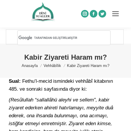
Instagram
Facebook
Twitter
Kabir Ziyareti Haram mı?
You are here:
Anasayfa
Vehhâbîlik
Kabir Ziyareti Haram mı?
Sual:
Fethu’l-mecid ismindeki vehhâbî kitabının
485. ve sonraki sayfasında diyor ki:
(Resûlullah “sallallâhü aleyhi ve sellem”, kabir
ziyaret ederken ahireti hatırlamayı, meyyite duâ
ederek, ona ihsanda bulunmayı, ona acımayı,
istiğfar etmeyi emretmiştir. Ziyaret eden kimse,