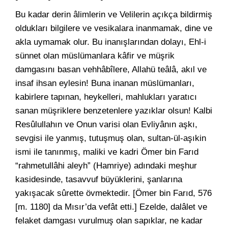
Bu kadar derin âlimlerin ve Velilerin açıkça bildirmiş
oldukları bilgilere ve vesikalara inanmamak, dine ve
akla uymamak olur. Bu inanışlarından dolayı, Ehl-i
sünnet olan müslümanlara kâfir ve müşrik
damgasını basan vehhâbîlere, Allahü teâlâ, akıl ve
insaf ihsan eylesin! Buna inanan müslümanları,
kabirlere tapınan, heykelleri, mahlukları yaratıcı
sanan müşriklere benzetenlere yazıklar olsun! Kalbi
Resûlullahın ve Onun varisi olan Evliyânın aşkı,
sevgisi ile yanmış, tutuşmuş olan, sultan-ül-aşıkin
ismi ile tanınmış, maliki ve kadri Ömer bin Farıd
“rahmetullâhi aleyh” (Hamriye) adındaki meşhur
kasidesinde, tasavvuf büyüklerini, şanlarına
yakışacak sûrette övmektedir. [Ömer bin Farıd, 576
[m. 1180] da Mısır’da vefât etti.] Ezelde, dalâlet ve
felaket damgası vurulmuş olan sapıklar, ne kadar