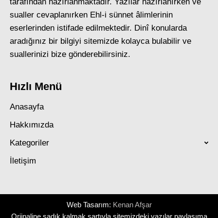
tarafından hazırlanmaktadır. Yazılar hazırlanırken ve
sualler cevaplanırken Ehl-i sünnet âlimlerinin
eserlerinden istifade edilmektedir. Dinî konularda
aradığınız bir bilgiyi sitemizde kolayca bulabilir ve
suallerinizi bize gönderebilirsiniz.
Hızlı Menü
Anasayfa
Hakkımızda
Kategoriler
İletişim
Web Tasarım:
Kenan Afşar
Orjinaline sadık kalmak şartıyla sitemizdeki yazılar paylaşıma