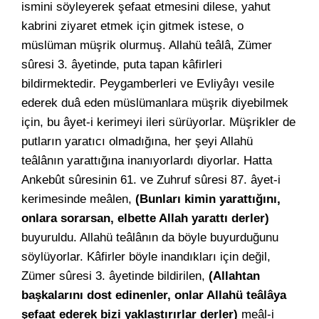
ismini söyleyerek şefaat etmesini dilese, yahut
kabrini ziyaret etmek için gitmek istese, o
müslüman müşrik olurmuş. Allahü teâlâ, Zümer
sûresi 3. âyetinde, puta tapan kâfirleri
bildirmektedir. Peygamberleri ve Evliyâyı vesile
ederek duâ eden müslümanlara müşrik diyebilmek
için, bu âyet-i kerimeyi ileri sürüyorlar. Müşrikler de
putların yaratıcı olmadığına, her şeyi Allahü
teâlânın yarattığına inanıyorlardı diyorlar. Hatta
Ankebût sûresinin 61. ve Zuhruf sûresi 87. âyet-i
kerimesinde meâlen,
(Bunları kimin yarattığını,
onlara sorarsan, elbette Allah yarattı derler)
buyuruldu. Allahü teâlânın da böyle buyurduğunu
söylüyorlar. Kâfirler böyle inandıkları için değil,
Zümer sûresi 3. âyetinde bildirilen,
(Allahtan
başkalarını dost edinenler, onlar Allahü teâlâya
şefaat ederek bizi yaklaştırırlar derler)
meâl-i