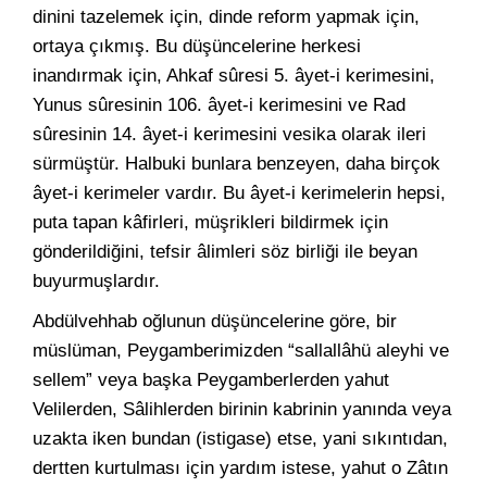
dinini tazelemek için, dinde reform yapmak için,
ortaya çıkmış. Bu düşüncelerine herkesi
inandırmak için, Ahkaf sûresi 5. âyet-i kerimesini,
Yunus sûresinin 106. âyet-i kerimesini ve Rad
sûresinin 14. âyet-i kerimesini vesika olarak ileri
sürmüştür. Halbuki bunlara benzeyen, daha birçok
âyet-i kerimeler vardır. Bu âyet-i kerimelerin hepsi,
puta tapan kâfirleri, müşrikleri bildirmek için
gönderildiğini, tefsir âlimleri söz birliği ile beyan
buyurmuşlardır.
Abdülvehhab oğlunun düşüncelerine göre, bir
müslüman, Peygamberimizden “sallallâhü aleyhi ve
sellem” veya başka Peygamberlerden yahut
Velilerden, Sâlihlerden birinin kabrinin yanında veya
uzakta iken bundan (istigase) etse, yani sıkıntıdan,
dertten kurtulması için yardım istese, yahut o Zâtın