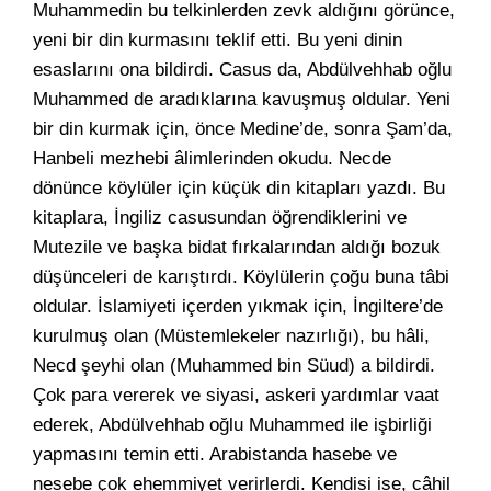
Muhammedin bu telkinlerden zevk aldığını görünce,
yeni bir din kurmasını teklif etti. Bu yeni dinin
esaslarını ona bildirdi. Casus da, Abdülvehhab oğlu
Muhammed de aradıklarına kavuşmuş oldular. Yeni
bir din kurmak için, önce Medine’de, sonra Şam’da,
Hanbeli mezhebi âlimlerinden okudu. Necde
dönünce köylüler için küçük din kitapları yazdı. Bu
kitaplara, İngiliz casusundan öğrendiklerini ve
Mutezile ve başka bidat fırkalarından aldığı bozuk
düşünceleri de karıştırdı. Köylülerin çoğu buna tâbi
oldular. İslamiyeti içerden yıkmak için, İngiltere’de
kurulmuş olan (Müstemlekeler nazırlığı), bu hâli,
Necd şeyhi olan (Muhammed bin Süud) a bildirdi.
Çok para vererek ve siyasi, askeri yardımlar vaat
ederek, Abdülvehhab oğlu Muhammed ile işbirliği
yapmasını temin etti. Arabistanda hasebe ve
nesebe çok ehemmiyet verirlerdi. Kendisi ise, câhil