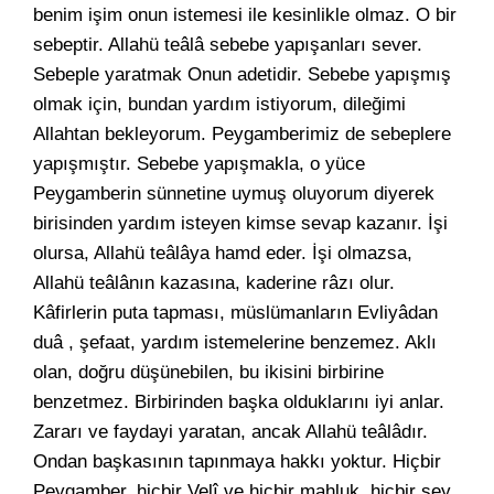
benim işim onun istemesi ile kesinlikle olmaz. O bir
sebeptir. Allahü teâlâ sebebe yapışanları sever.
Sebeple yaratmak Onun adetidir. Sebebe yapışmış
olmak için, bundan yardım istiyorum, dileğimi
Allahtan bekleyorum. Peygamberimiz de sebeplere
yapışmıştır. Sebebe yapışmakla, o yüce
Peygamberin sünnetine uymuş oluyorum diyerek
birisinden yardım isteyen kimse sevap kazanır. İşi
olursa, Allahü teâlâya hamd eder. İşi olmazsa,
Allahü teâlânın kazasına, kaderine râzı olur.
Kâfirlerin puta tapması, müslümanların Evliyâdan
duâ , şefaat, yardım istemelerine benzemez. Aklı
olan, doğru düşünebilen, bu ikisini birbirine
benzetmez. Birbirinden başka olduklarını iyi anlar.
Zararı ve faydayi yaratan, ancak Allahü teâlâdır.
Ondan başkasının tapınmaya hakkı yoktur. Hiçbir
Peygamber, hiçbir Velî ve hiçbir mahluk, hiçbir şey