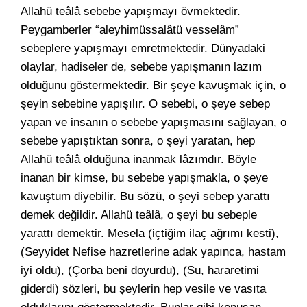
Allahü teâlâ sebebe yapışmayı övmektedir.
Peygamberler “aleyhimüssalâtü vesselâm”
sebeplere yapışmayı emretmektedir. Dünyadaki
olaylar, hadiseler de, sebebe yapışmanın lazım
olduğunu göstermektedir. Bir şeye kavuşmak için, o
şeyin sebebine yapışılır. O sebebi, o şeye sebep
yapan ve insanın o sebebe yapışmasını sağlayan, o
sebebe yapıştıktan sonra, o şeyi yaratan, hep
Allahü teâlâ olduğuna inanmak lâzımdır. Böyle
inanan bir kimse, bu sebebe yapışmakla, o şeye
kavuştum diyebilir. Bu sözü, o şeyi sebep yarattı
demek değildir. Allahü teâlâ, o şeyi bu sebeple
yarattı demektir. Mesela (içtiğim ilaç ağrımı kesti),
(Seyyidet Nefise hazretlerine adak yapınca, hastam
iyi oldu), (Çorba beni doyurdu), (Su, hararetimi
giderdi) sözleri, bu şeylerin hep vesile ve vasıta