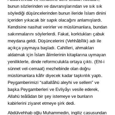
bunun sözlerinden ve davranışlarından ve sık sık
söylediği düşüncelerinden bunun ileride İslam dinini
içeriden yıkacak bir sapık olacağını anlamışlardı.
Kendisine nasihat verirler ve müslümanlara, bundan
sakınmalarını söylerlerdi. Fakat, korktukları çabuk
meydana geldi. Düşüncelerini (Vehhâbîlik) adı ile
açıkça yaymaya başladı. Cahilleri, ahmakları
aldatmak için İslam âlimlerinin kitaplarına uymayan
yeniliklerle, dinde reformculukla ortaya çıktı. (Ehl-i
sünnet vel-cemaat) mezhebinde olan doğru
müslümanlara kâfir diyecek kadar taşkınlık yaptı.
Peygamberimizi “sallallâhü aleyhi ve sellem” ve
başka Peygamberleri ve Evliyâyı vesile ederek,
Allahü teâlâdan bir şey istemeye ve bunların
kabirlerini ziyaret etmeye şirk dedi.
Abdülvehhab oğlu Muhammedin, ingiliz casusundan