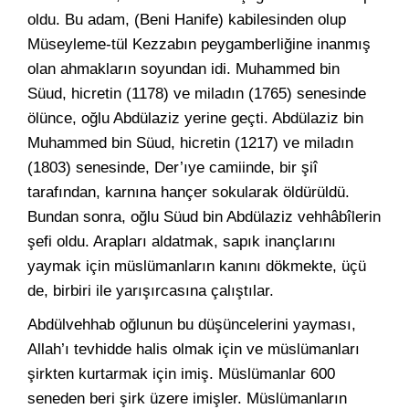
oldu. Bu adam, (Beni Hanife) kabilesinden olup
Müseyleme-tül Kezzabın peygamberliğine inanmış
olan ahmakların soyundan idi. Muhammed bin
Süud, hicretin (1178) ve miladın (1765) senesinde
ölünce, oğlu Abdülaziz yerine geçti. Abdülaziz bin
Muhammed bin Süud, hicretin (1217) ve miladın
(1803) senesinde, Der’ıye camiinde, bir şiî
tarafından, karnına hançer sokularak öldürüldü.
Bundan sonra, oğlu Süud bin Abdülaziz vehhâbîlerin
şefi oldu. Arapları aldatmak, sapık inançlarını
yaymak için müslümanların kanını dökmekte, üçü
de, birbiri ile yarışırcasına çalıştılar.
Abdülvehhab oğlunun bu düşüncelerini yayması,
Allah’ı tevhidde halis olmak için ve müslümanları
şirkten kurtarmak için imiş. Müslümanlar 600
seneden beri şirk üzere imişler. Müslümanların