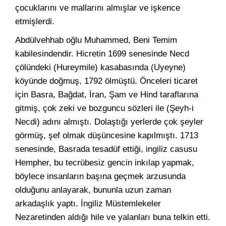
çocuklarını ve mallarını almışlar ve işkence
etmişlerdi.
Abdülvehhab oğlu Muhammed, Beni Temim
kabilesindendir. Hicretin 1699 senesinde Necd
çölündeki (Hureymile) kasabasında (Uyeyne)
köyünde doğmuş, 1792 ölmüştü. Önceleri ticaret
için Basra, Bağdat, İran, Şam ve Hind taraflarına
gitmiş, çok zeki ve bozguncu sözleri ile (Şeyh-i
Necdi) adını almıştı. Dolaştığı yerlerde çok şeyler
görmüş, şef olmak düşüncesine kapılmıştı. 1713
senesinde, Basrada tesadüf ettiği, ingiliz casusu
Hempher, bu tecrübesiz gencin inkılap yapmak,
böylece insanların başına geçmek arzusunda
olduğunu anlayarak, bununla uzun zaman
arkadaşlık yaptı. İngiliz Müstemlekeler
Nezaretinden aldığı hile ve yalanları buna telkin etti.