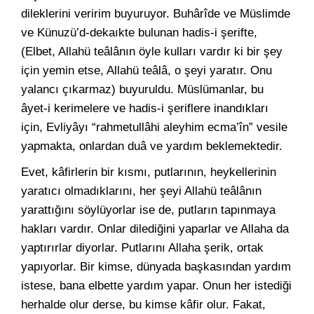
dileklerini veririm buyuruyor. Buhârîde ve Müslimde
ve Künuzü’d-dekaıkte bulunan hadis-i şerifte,
(Elbet, Allahü teâlânın öyle kulları vardır ki bir şey
için yemin etse, Allahü teâlâ, o şeyi yaratır. Onu
yalancı çıkarmaz) buyuruldu. Müslümanlar, bu
âyet-i kerimelere ve hadis-i şeriflere inandıkları
için, Evliyâyı “rahmetullâhi aleyhim ecma’în” vesile
yapmakta, onlardan duâ ve yardım beklemektedir.
Evet, kâfirlerin bir kısmı, putlarının, heykellerinin
yaratıcı olmadıklarını, her şeyi Allahü teâlânın
yarattığını söylüyorlar ise de, putların tapınmaya
hakları vardır. Onlar dilediğini yaparlar ve Allaha da
yaptırırlar diyorlar. Putlarını Allaha şerik, ortak
yapıyorlar. Bir kimse, dünyada başkasından yardım
istese, bana elbette yardım yapar. Onun her istediği
herhalde olur derse, bu kimse kâfir olur. Fakat,