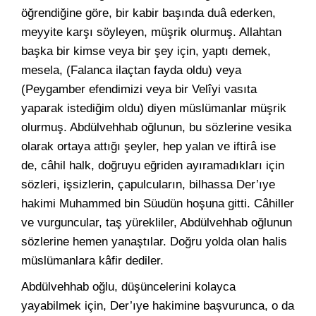
öğrendiğine göre, bir kabir başında duâ ederken,
meyyite karşı söyleyen, müşrik olurmuş. Allahtan
başka bir kimse veya bir şey için, yaptı demek,
mesela, (Falanca ilaçtan fayda oldu) veya
(Peygamber efendimizi veya bir Velîyi vasıta
yaparak istediğim oldu) diyen müslümanlar müşrik
olurmuş. Abdülvehhab oğlunun, bu sözlerine vesika
olarak ortaya attığı şeyler, hep yalan ve iftirâ ise
de, câhil halk, doğruyu eğriden ayıramadıkları için
sözleri, işsizlerin, çapulcuların, bilhassa Der’ıye
hakimi Muhammed bin Süudün hoşuna gitti. Câhiller
ve vurguncular, taş yürekliler, Abdülvehhab oğlunun
sözlerine hemen yanaştılar. Doğru yolda olan halis
müslümanlara kâfir dediler.
Abdülvehhab oğlu, düşüncelerini kolayca
yayabilmek için, Der’ıye hakimine başvurunca, o da