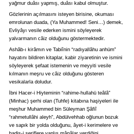
yağmur duâsı yapmış, duâsı kabul olmuştur.
Gözlerinin açılmasını isteyen birisine, okuması
emrolunan duada, (Ya Muhammed! Seni…) demek,
Evliyâyı vesile ederken ismini söyleyerek
yalvarmanın câiz olduğunu göstermektedir.
Ashâb-ı kirâmın ve Tabiînin “radıyallâhu anhüm”
hayatını bildiren kitaplar, kabir ziyaretinin ve ismini
söyleyerek şefaat istemenin ve meyyiti vesile
kılmanın meşru ve câiz olduğunu gösteren
vesikalarla doludur.
İbni Hacer-i Hiyteminin “rahime-hullahü teâlâ”
(Minhac) şerhi olan (Tuhfe) kitabına haşiyeleri ile
meşhur Muhammed bin Süleyman Şâfiî
“rahmetullâhi aleyh”, Abdülvehhab oğlunun bozuk
ve sapık bir yolda olduğunu, âyet-i kerimelere ve
hadis-i şeriflere yanlış mânâlar verdiğini,