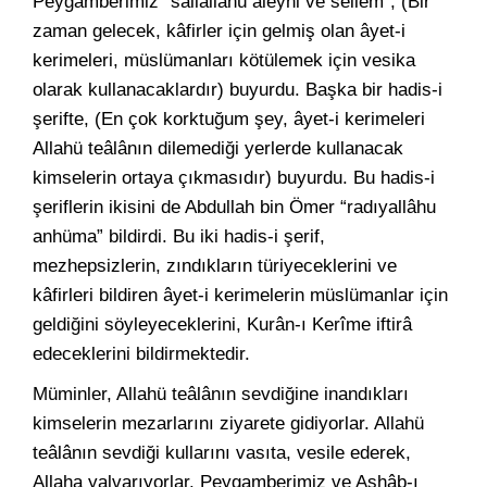
Peygamberimiz “sallallâhü aleyhi ve sellem”, (Bir
zaman gelecek, kâfirler için gelmiş olan âyet-i
kerimeleri, müslümanları kötülemek için vesika
olarak kullanacaklardır) buyurdu. Başka bir hadis-i
şerifte, (En çok korktuğum şey, âyet-i kerimeleri
Allahü teâlânın dilemediği yerlerde kullanacak
kimselerin ortaya çıkmasıdır) buyurdu. Bu hadis-i
şeriflerin ikisini de Abdullah bin Ömer “radıyallâhu
anhüma” bildirdi. Bu iki hadis-i şerif,
mezhepsizlerin, zındıkların türiyeceklerini ve
kâfirleri bildiren âyet-i kerimelerin müslümanlar için
geldiğini söyleyeceklerini, Kurân-ı Kerîme iftirâ
edeceklerini bildirmektedir.
Müminler, Allahü teâlânın sevdiğine inandıkları
kimselerin mezarlarını ziyarete gidiyorlar. Allahü
teâlânın sevdiği kullarını vasıta, vesile ederek,
Allaha yalvarıyorlar. Peygamberimiz ve Ashâb-ı