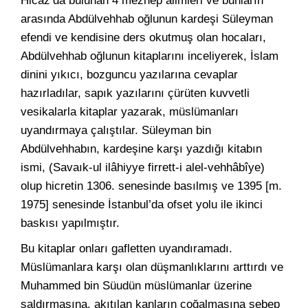
Hicaz’da bulunan 4 mezhep âlimleri ve bunların
arasında Abdülvehhab oğlunun kardeşi Süleyman
efendi ve kendisine ders okutmuş olan hocaları,
Abdülvehhab oğlunun kitaplarını inceliyerek, İslam
dinini yıkıcı, bozguncu yazılarına cevaplar
hazırladılar, sapık yazılarını çürüten kuvvetli
vesikalarla kitaplar yazarak, müslümanları
uyandırmaya çalıştılar. Süleyman bin
Abdülvehhabın, kardeşine karşı yazdığı kitabın
ismi, (Savaık-ul ilâhiyye firrett-i alel-vehhâbîye)
olup hicretin 1306. senesinde basılmış ve 1395 [m.
1975] senesinde İstanbul’da ofset yolu ile ikinci
baskısı yapılmıştır.
Bu kitaplar onları gafletten uyandıramadı.
Müslümanlara karşı olan düşmanlıklarını arttırdı ve
Muhammed bin Süudün müslümanlar üzerine
saldırmasına, akıtılan kanların çoğalmasına sebep