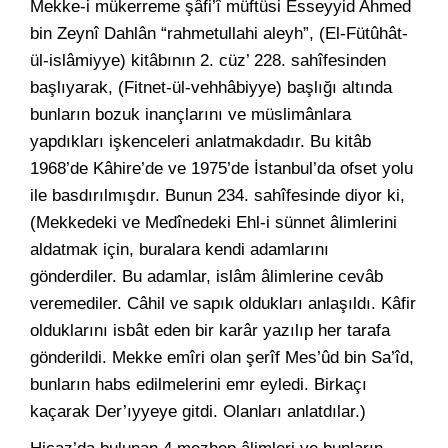
Mekke-i mükerreme şâfi’î müftüsi Esseyyid Ahmed
bin Zeynî Dahlân “rahmetullahi aleyh”, (El-Fütûhât-
ül-islâmiyye) kitâbının 2. cüz’ 228. sahîfesinden
başlıyarak, (Fitnet-ül-vehhâbiyye) başlığı altında
bunların bozuk inançlarını ve müslimânlara
yapdıkları işkenceleri anlatmakdadır. Bu kitâb
1968’de Kâhire’de ve 1975’de İstanbul’da ofset yolu
ile basdırılmışdır. Bunun 234. sahîfesinde diyor ki,
(Mekkedeki ve Medînedeki Ehl-i sünnet âlimlerini
aldatmak için, buralara kendi adamlarını
gönderdiler. Bu adamlar, islâm âlimlerine cevâb
veremediler. Câhil ve sapık oldukları anlaşıldı. Kâfir
olduklarını isbât eden bir karâr yazılıp her tarafa
gönderildi. Mekke emîri olan şerîf Mes’ûd bin Sa’îd,
bunların habs edilmelerini emr eyledi. Birkaçı
kaçarak Der’ıyyeye gitdi. Olanları anlatdılar.)