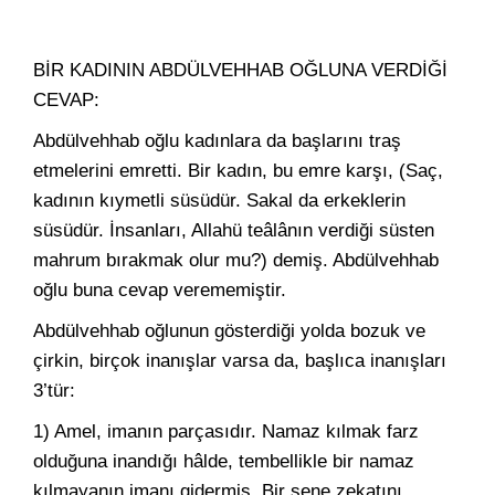
BİR KADININ ABDÜLVEHHAB OĞLUNA VERDİĞİ
CEVAP:
Abdülvehhab oğlu kadınlara da başlarını traş
etmelerini emretti. Bir kadın, bu emre karşı, (Saç,
kadının kıymetli süsüdür. Sakal da erkeklerin
süsüdür. İnsanları, Allahü teâlânın verdiği süsten
mahrum bırakmak olur mu?) demiş. Abdülvehhab
oğlu buna cevap verememiştir.
Abdülvehhab oğlunun gösterdiği yolda bozuk ve
çirkin, birçok inanışlar varsa da, başlıca inanışları
3’tür:
1) Amel, imanın parçasıdır. Namaz kılmak farz
olduğuna inandığı hâlde, tembellikle bir namaz
kılmayanın imanı gidermiş. Bir sene zekatını