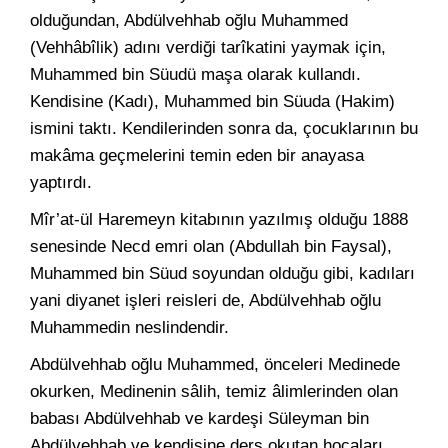
olduğundan, Abdülvehhab oğlu Muhammed
(Vehhâbîlik) adını verdiği tarîkatini yaymak için,
Muhammed bin Süudü maşa olarak kullandı.
Kendisine (Kadı), Muhammed bin Süuda (Hakim)
ismini taktı. Kendilerinden sonra da, çocuklarının bu
makâma geçmelerini temin eden bir anayasa
yaptırdı.
Mîr’at-ül Haremeyn kitabının yazılmış olduğu 1888
senesinde Necd emri olan (Abdullah bin Faysal),
Muhammed bin Süud soyundan olduğu gibi, kadıları
yani diyanet işleri reisleri de, Abdülvehhab oğlu
Muhammedin neslindendir.
Abdülvehhab oğlu Muhammed, önceleri Medinede
okurken, Medinenin sâlih, temiz âlimlerinden olan
babası Abdülvehhab ve kardeşi Süleyman bin
Abdülvehhab ve kendisine ders okutan hocaları,