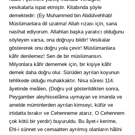
vesikalarla ispat etmiştir. Kitabında şöyle
demektedir: (Ey Muhammed bin Abdülvehhab!
Müslümanlara dil uzatma! Allah rızası için, sana
nasihat ediyorum. Allahtan başka yaratıcı olduğunu
söyleyen varsa, ona doğruyu bildir! Vesikalar
göstererek onu doğru yola çevir! Müslümanlara
kâfir denilemez! Sen de bir müslümansın.
Milyonlara kâfir dememek için, bir kişiye kâfir
demek daha doğru olur. Sürüden ayrılan koyunun
tehlikede olduğu muhakkaktır. Nisa sûresi 114.
âyetinde meâlen, (Doğru yol gösterildikten sonra,
Peygamber aleyhisselâma uymayan ve imanda ve
amelde müminlerden ayrılan kimseyi, küfür ve
irtidatta bırakır ve Cehenneme atarız. O Cehennem
çok kötü bir yerdir) buyuruldu. Bu âyet-i kerime,
Ehl-i sünnet ve cemaatten ayrılmış olanların hâlini