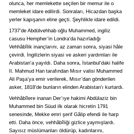
olunca, her memlekette seçilen bir memur ile o
memleket idare edilirdi. Sonraları, Hicazdan başka
yerler kapışanın eline geçti. Şeyhlikle idare edildi.
1737’de Abdülvehhab oğlu Muhammed, ingiliz
casusu Hempher’in Londra’da hazırladığı
Vehhâbîlik inançlarını, az zaman sonra, siyasi hâle
çevirdi. İngilizlerin siyasi ve askeri yardımları ile
Arabistan’a yayıldı. Daha sonra, İstanbul’daki halife
II. Mahmud Han tarafından Mısır valisi Muhammed
Ali Paşa’ya emir verilerek, Mısır’dan gönderilen
asker, 1818’de bunların elinden Arabistan’ı kurtardı.
Vehhâbîlere inanan Der’ıye hakimi Abdülaziz bin
Muhammed bin Süud ilk olarak hicretin 1791
senesinde, Mekke emri şerif Gâlip efendi ile harp
etti. Daha önce, vehhâbîliği gizlice yaymışlardı.
Sayısız müslümanları öldürüp, kadınlarını,