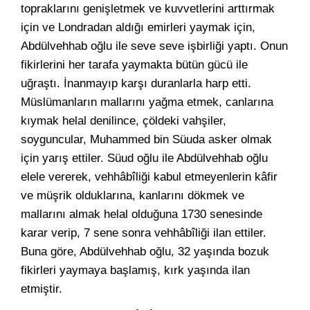
topraklarını genişletmek ve kuvvetlerini arttırmak
için ve Londradan aldığı emirleri yaymak için,
Abdülvehhab oğlu ile seve seve işbirliği yaptı. Onun
fikirlerini her tarafa yaymakta bütün gücü ile
uğraştı. İnanmayıp karşı duranlarla harp etti.
Müslümanların mallarını yağma etmek, canlarına
kıymak helal denilince, çöldeki vahşiler,
soyguncular, Muhammed bin Süuda asker olmak
için yarış ettiler. Süud oğlu ile Abdülvehhab oğlu
elele vererek, vehhâbîliği kabul etmeyenlerin kâfir
ve müşrik olduklarına, kanlarını dökmek ve
mallarını almak helal olduğuna 1730 senesinde
karar verip, 7 sene sonra vehhâbîliği ilan ettiler.
Buna göre, Abdülvehhab oğlu, 32 yaşında bozuk
fikirleri yaymaya başlamış, kırk yaşında ilan
etmiştir.