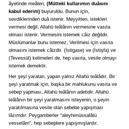
âyetinde meâlen,
(Mütteki kullarımın duâsını
kabul ederim)
buyuruldu. Bunun için,
sevdiklerinden duâ istenir. Meyyitten, istekleri
vermesi değil, Allahü teâlânın vermesine vasıta
olması istenir. Vermesini istemek câiz değildir.
Müslümanlar bunu istemez. Verilmesi için vasıta
olmasını istemek câizdir. (İstigase) ve (İstişfa) ve
(Tevessül) kelimeleri de, hep vasıta, vesile olmayı
istemek demektir.
Her şeyi yaratan, yapan yalnız Allahü teâlâdır. Bir
şeyi yaratmak için, başka bir mahlukunu vasıta ve
sebep yapması, Allahü teâlânın adetidir. Allahü
teâlânın bir şeyi yaratmasını isteyenin, o şeyin
yaratılmasına vesile olan sebebe yapışması
lâzımdır. Peygamberler “aleyhimüssalâtü
vesselâm”, hep sebeplere yapışmışlardır.