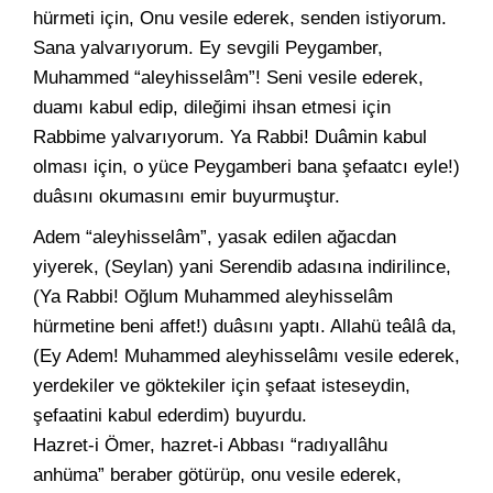
hürmeti için, Onu vesile ederek, senden istiyorum.
Sana yalvarıyorum. Ey sevgili Peygamber,
Muhammed “aleyhisselâm”! Seni vesile ederek,
duamı kabul edip, dileğimi ihsan etmesi için
Rabbime yalvarıyorum. Ya Rabbi! Duâmin kabul
olması için, o yüce Peygamberi bana şefaatcı eyle!)
duâsını okumasını emir buyurmuştur.
Adem “aleyhisselâm”, yasak edilen ağacdan
yiyerek, (Seylan) yani Serendib adasına indirilince,
(Ya Rabbi! Oğlum Muhammed aleyhisselâm
hürmetine beni affet!) duâsını yaptı. Allahü teâlâ da,
(Ey Adem! Muhammed aleyhisselâmı vesile ederek,
yerdekiler ve göktekiler için şefaat isteseydin,
şefaatini kabul ederdim) buyurdu.
Hazret-i Ömer, hazret-i Abbası “radıyallâhu
anhüma” beraber götürüp, onu vesile ederek,