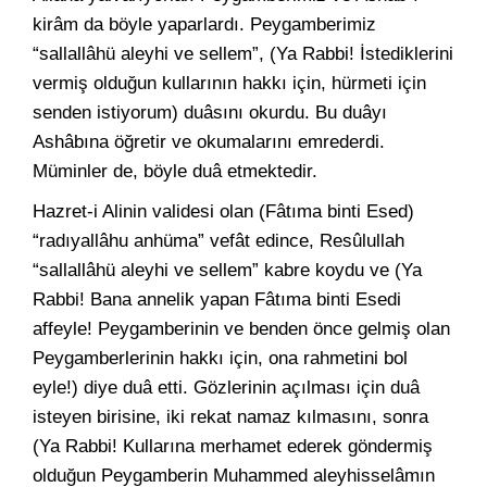
kirâm da böyle yaparlardı. Peygamberimiz
“sallallâhü aleyhi ve sellem”, (Ya Rabbi! İstediklerini
vermiş olduğun kullarının hakkı için, hürmeti için
senden istiyorum) duâsını okurdu. Bu duâyı
Ashâbına öğretir ve okumalarını emrederdi.
Müminler de, böyle duâ etmektedir.
Hazret-i Alinin validesi olan (Fâtıma binti Esed)
“radıyallâhu anhüma” vefât edince, Resûlullah
“sallallâhü aleyhi ve sellem” kabre koydu ve (Ya
Rabbi! Bana annelik yapan Fâtıma binti Esedi
affeyle! Peygamberinin ve benden önce gelmiş olan
Peygamberlerinin hakkı için, ona rahmetini bol
eyle!) diye duâ etti. Gözlerinin açılması için duâ
isteyen birisine, iki rekat namaz kılmasını, sonra
(Ya Rabbi! Kullarına merhamet ederek göndermiş
olduğun Peygamberin Muhammed aleyhisselâmın