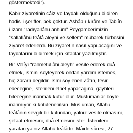
göstermektedir).
Kabir ziyaretinin câiz ve faydalı olduğunu bildiren
hadis-i şerifler, pek çoktur. Ashâb-ı kirâm ve Tabiîn-
i izam “radıyallâhu anhüm” Peygamberimizin
“sallallâhü teâlâ aleyhi ve sellem” mübarek türbesini
ziyaret ederlerdi. Bu ziyaretin nasıl yapılacağını ve
faydalarıni bildirmek için kitaplar yazılmıştır.
Bir Velîyi “rahmetullâhi aleyh” vesile ederek duâ
etmek, ismini söyleyerek ondan yardım istemek,
hiç zararlı değildir. İsmi söylenen Zâtın, tesir
edeceğine, istenileni elbet yapacağına, gaybleri
bileceğine inanmak küfür olur. Müslümanlar böyle
inanmıyor ki kötülenebilsin. Müslüman, Allahü
teâlânın sevgili bir kulundan, yalnız vesile olmasını,
şefaat etmesini, duâ etmesini ister. İstenileni
yaratan yalnız Allahü teâlâdır. Mâide sûresi, 27.