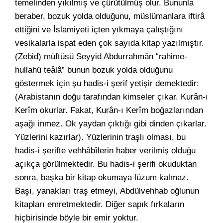
temelinden yıkılmış ve çürütülmüş olur. Bununla
beraber, bozuk yolda olduğunu, müslümanlara iftirâ
ettiğini ve İslamiyeti içten yıkmaya çalıştığını
vesikalarla ispat eden çok sayıda kitap yazılmıştır.
(Zebid) müftüsü Seyyid Abdurrahmân “rahime-
hullahü teâlâ” bunun bozuk yolda olduğunu
göstermek için şu hadis-i şerif yetişir demektedir:
(Arabistanın doğu tarafından kimseler çıkar. Kurân-ı
Kerîm okurlar. Fakat, Kurân-ı Kerîm boğazlarından
aşağı inmez. Ok yaydan çıktığı gibi dinden çıkarlar.
Yüzlerini kazırlar). Yüzlerinin traşlı olması, bu
hadis-i şerifte vehhâbîlerin haber verilmiş olduğu
açıkça görülmektedir. Bu hadis-i şerifi okuduktan
sonra, başka bir kitap okumaya lüzum kalmaz.
Başı, yanakları traş etmeyi, Abdülvehhab oğlunun
kitapları emretmektedir. Diğer sapık fırkaların
hiçbirisinde böyle bir emir yoktur.