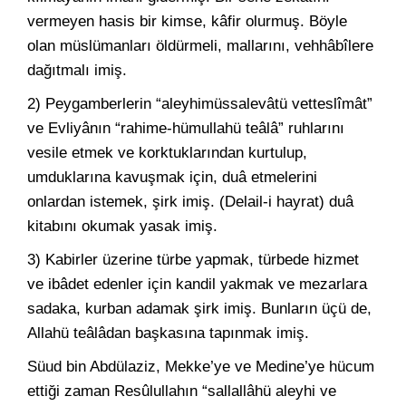
vermeyen hasis bir kimse, kâfir olurmuş. Böyle
olan müslümanları öldürmeli, mallarını, vehhâbîlere
dağıtmalı imiş.
2) Peygamberlerin “aleyhimüssalevâtü vetteslîmât”
ve Evliyânın “rahime-hümullahü teâlâ” ruhlarını
vesile etmek ve korktuklarından kurtulup,
umduklarına kavuşmak için, duâ etmelerini
onlardan istemek, şirk imiş. (Delail-i hayrat) duâ
kitabını okumak yasak imiş.
3) Kabirler üzerine türbe yapmak, türbede hizmet
ve ibâdet edenler için kandil yakmak ve mezarlara
sadaka, kurban adamak şirk imiş. Bunların üçü de,
Allahü teâlâdan başkasına tapınmak imiş.
Süud bin Abdülaziz, Mekke’ye ve Medine’ye hücum
ettiği zaman Resûlullahın “sallallâhü aleyhi ve