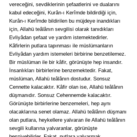
vereceğini, sevdiklerinin şefaatlerini ve dualarını
kabul edeceğini, Kurân-ı Kerîmde bildirdiği için,
Kurân-ı Kerîmde bildirilen bu müjdeye inandıkları
için, Allahü teâlânın sevgilisi olarak tanıdıkları
Evliyâdan şefaat ve yardım istemektedirler.
Kâfirlerin putlara tapınması ile müslümanların
Evliyâdan yardım istemeleri birbirine benzetilemez.
Bir müslüman ile bir kâfir, görünüşte hep insandır.
İnsanlıkları birbirlerine benzemektedir. Fakat,
müslüman, Allahü teâlânın dostudur. Sonsuz
Cennette kalacaktır. Kâfir olan ise, Allahü teâlânın
düşmanıdır. Sonsuz Cehennemde kalacaktır.
Görünüşte birbirlerine benzemeleri, hep aynı
olacaklarına senet olamaz. Allahü teâlânın düşmanı
olan putlara, heykellere yalvaran ile Allahü teâlânın
sevgili kullarına yalvaranlar, görünüşte
benziyebilirler. Fakat, putlara yalvarmak,