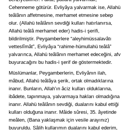
Cehenneme götürür. Evliyâya yalvarmak ise, Allahü
teâlânın affetmesine, merhamet etmesine sebep
olur. (Allahü teâlânın sevdiği kulları hatırlanırsa,
Allahü teâlâ merhamet eder) hadis-i şerifi,
bildirilmiştir. Peygamberlere “aleyhimüssalavâtı
vetteslîmât”, Evliyâya “rahime-hümullahü teâlâ”
yalvarınca, Allahü teâlânın merhamet edeceğini, afv
buyuracağını bu hadis-i şerif de göstermektedir.
Müslümanlar, Peygamberlerin, Evliyânın ilah,
mâbud, Allahü teâlâya şerik, ortak olmadıklarına
inanır. Bunların, Allah’ın âciz kulları olduklarına,
ibâdete, tapınmaya, yalvarmaya hakları olmadığına
inanır. Allahü teâlânın sevdiği, dualarını kabul ettiği
kulları olduğuna inanır. Mâide sûresi, 35. âyetinde
meâlen, (Bana yaklaşmak için vesile arayınız)
buyuruldu. Sâlih kullarımın dualarını kabul ederim,