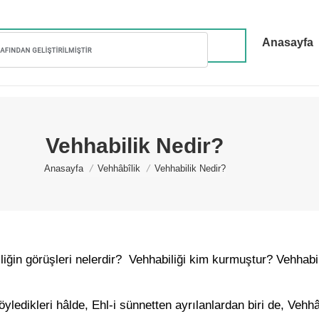
Anasayfa
Vehhabilik Nedir?
You are here:
Anasayfa
Vehhâbîlik
Vehhabilik Nedir?
liğin görüşleri nelerdir? Vehhabiliği kim kurmuştur? Vehhabi
ledikleri hâlde, Ehl-i sünnetten ayrılanlardan biri de, Vehhâ