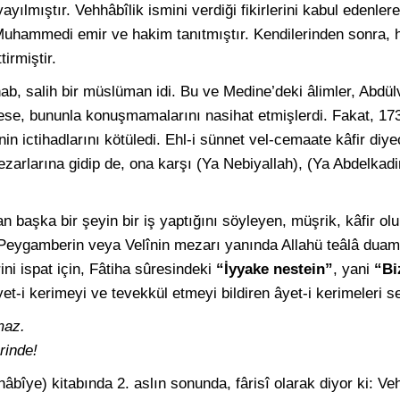
yılmıştır. Vehhâbîlik ismini verdiği fikirlerini kabul edenle
 Muhammedi emir ve hakim tanıtmıştır. Kendilerinden sonra, 
irmiştir.
 salih bir müslüman idi. Bu ve Medine’deki âlimler, Abdül
rkese, bununla konuşmamalarını nasihat etmişlerdi. Fakat, 1
inin ictihadlarını kötüledi. Ehl-i sünnet vel-cemaate kâfir diyec
arlarına gidip de, ona karşı (Ya Nebiyallah), (Ya Abdelkadir
n başka bir şeyin bir iş yaptığını söyleyen, müşrik, kâfir olu
a Peygamberin veya Velînin mezarı yanında Allahü teâlâ duamı
ni ispat için, Fâtiha sûresindeki
“İyyake nestein”
, yani
“Bi
t-i kerimeyi ve tevekkül etmeyi bildiren âyet-i kerimeleri s
lmaz.
rinde!
hhâbîye) kitabında 2. aslın sonunda, fârisî olarak diyor ki: Ve