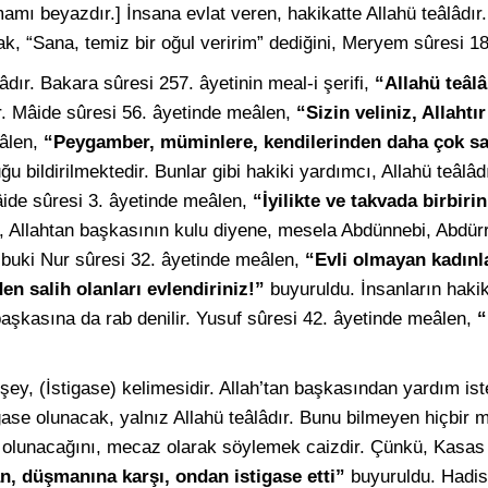
amı beyazdır.] İnsana evlat veren, hakikatte Allahü teâlâdır.
k, “Sana, temiz bir oğul veririm” dediğini, Meryem sûresi 18.
lâdır. Bakara sûresi 257. âyetinin meal-i şerifi,
“Allahü teâlâ
r. Mâide sûresi 56. âyetinde meâlen,
“Sizin veliniz, Allaht
eâlen,
“Peygamber, müminlere, kendilerinden daha çok sa
u bildirilmektedir. Bunlar gibi hakiki yardımcı, Allahü teâlâdı
ide sûresi 3. âyetinde meâlen,
“İyilikte ve takvada birbiri
, Allahtan başkasının kulu diyene, mesela Abdünnebi, Abdür
buki Nur sûresi 32. âyetinde meâlen,
“Evli olmayan kadınla
en salih olanları evlendiriniz!”
buyuruldu. İnsanların hakik
başkasına da rab denilir. Yusuf sûresi 42. âyetinde meâlen,
“
ı şey, (İstigase) kelimesidir. Allah’tan başkasından yardım 
stigase olunacak, yalnız Allahü teâlâdır. Bunu bilmeyen hiçbir
 olunacağını, mecaz olarak söylemek caizdir. Çünkü, Kasas 
, düşmanına karşı, ondan istigase etti”
buyuruldu. Hadis-