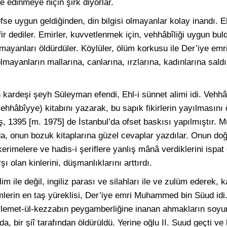
e edinmeye niçin şirk diyorlar.
se uygun geldiğinden, din bilgisi olmayanlar kolay inandı. Eh
 dediler. Emirler, kuvvetlenmek için, vehhâbîliği uygun buldu
nmayanları öldürdüler. Köylüler, ölüm korkusu ile Der’iye e
lmayanların mallarına, canlarına, ırzlarına, kadınlarına sald
rdeşi şeyh Süleyman efendi, Ehl-i sünnet alimi idi. Vehhâ
-vehhâbîyye) kitabını yazarak, bu sapık fikirlerin yayılmasını 
ş, 1395 [m. 1975] de İstanbul’da ofset baskısı yapılmıştır.
 da, onun bozuk kitaplarına güzel cevaplar yazdılar. Onun doğ
kerimelere ve hadis-i şeriflere yanlış mânâ verdiklerini ispat e
şı olan kinlerini, düşmanlıklarını arttırdı.
ilim ile değil, ingiliz parası ve silahları ile ve zulüm ederek,
imlerin en taş yüreklisi, Der’iye emri Muhammed bin Süud id
lemet-ül-kezzabın peygamberliğine inanan ahmakların soyun
a, bir şiî tarafından öldürüldü. Yerine oğlu II. Suud geçti ve 