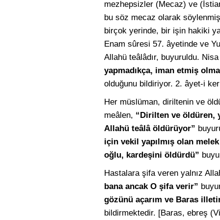
mezhepsizler (Mecaz) ve (İstia
bu söz mecaz olarak söylenmiş o
birçok yerinde, bir işin hakiki 
Enam sûresi 57. âyetinde ve Yu
Allahü teâlâdır, buyuruldu. Nis
yapmadıkça, iman etmiş olma
olduğunu bildiriyor. 2. âyet-i k
Her müslüman, diriltenin ve öld
meâlen,
“Dirilten ve öldüren,
Allahü teâlâ öldürüyor”
buyuru
için vekil yapılmış olan mele
oğlu, kardeşini öldürdü”
buyur
Hastalara şifa veren yalnız All
bana ancak O şifa verir”
buyur
gözünü açarım ve Baras illetini
bildirmektedir. [Baras, ebreş (Vi