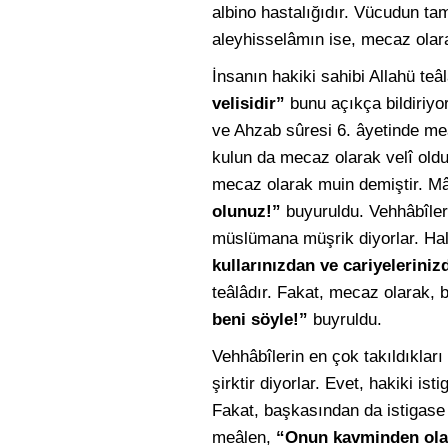
albino hastalığıdır. Vücudun tam
aleyhisselâmın ise, mecaz olara
İnsanın hakiki sahibi Allahü teâ
velisidir”
bunu açıkça bildiriyo
ve Ahzab sûresi 6. âyetinde m
kulun da mecaz olarak velî olduğ
mecaz olarak muin demiştir. Mâ
olunuz!”
buyuruldu. Vehhâbîler
müslümana müşrik diyorlar. Hal
kullarınızdan ve cariyelerinizd
teâlâdır. Fakat, mecaz olarak, 
beni söyle!”
buyruldu.
Vehhâbîlerin en çok takıldıklar
şirktir diyorlar. Evet, hakiki i
Fakat, başkasından da istigase
meâlen,
“Onun kavminden olan