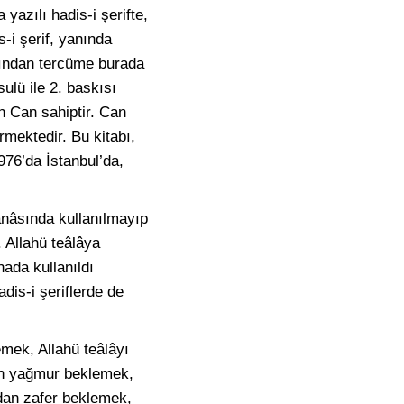
yazılı hadis-i şerifte,
-i şerif, yanında
bından tercüme burada
ulü ile 2. baskısı
n Can sahiptir. Can
rmektedir. Bu kitabı,
976’da İstanbul’da,
mânâsında kullanılmayıp
. Allahü teâlâya
ada kullanıldı
dis-i şeriflerde de
emek, Allahü teâlâyı
dan yağmur beklemek,
âdan zafer beklemek,