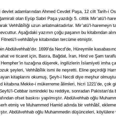
 devlet adamlarından Ahmed Cevdet Paşa, 12 cilt Tarih-i Os
ğamirali olan Eyüp Sabri Paşa yazdığı 5. ciltlik Mir’atü’l-har
arak Vehhâbîliği uzun anlatmaktadırlar. Mir’atü’l-haremeyn ta
cuttur. Aşağıdaki yazının çoğu paşanın bu kitabından alın
 Fitnetü’l-vehhâbîye kitabından tercüme etmiştir.
in Abdülvehhab’dır. 1699’da Necd’de, Hüreymile kasabasın
hat ve ticaret için, Basra, Bağdat, İran, Hind ve Şam tarafl
 Hempher’in tuzağına düşerek, ingilizlerin İslamiyeti imha ça
uk şeyleri, Vehhâbîlik ismi ile neşretti. Eline geçirdiği Har
ayan kitaplarını okumuş, Şeyh-i Necdi diye meşhur olmuştur.
vhid kitabına Mekke-i mükerreme âlimleri, hicri 1221’de, çok 
r. Seyfü’l-Cebbar ismindeki bu reddiye, sonradan Pakistan’da
arafından ofset baskısı yapılmıştır. Abdülvehhab oğlu Muham
 şerh etmiş ve Muhammed Hamid adında bir vehhâbî, eklemel
mıştır. Abdülvehhab oğlu Muhammedin düşünceleri, köylülere v