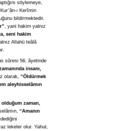
aptığını söylemeye,
 Kur’ân-ı Kerîmin
uğunu bildirmektedir.
r”
, yani hakim yalnız
da, seni hakim
alnız Allahü teâlâ
r.
us sûresi 56. âyetinde
zamanında insanı,
z olarak,
“Öldürmek
em aleyhisselâmın
a olduğum zaman,
sselâmın,
“Amanın
dediğini
yaz lekeler olur. Yahut,