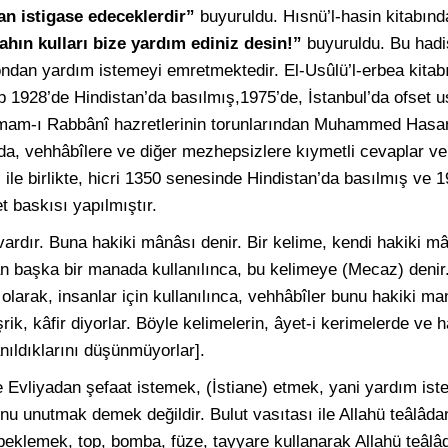
n istigase edeceklerdir”
buyuruldu. Hısnü’l-hasin kitabında 
ahın kulları bize yardım ediniz desin!”
buyuruldu. Bu hadis
ndan yardım istemeyi emretmektedir. El-Usûlü’l-erbea kita
p 1928’de Hindistan’da basılmış,1975’de, İstanbul’da ofset us
, imam-ı Rabbânî hazretlerinin torunlarından Muhammed Hasa
 da, vehhâbîlere ve diğer mezhepsizlere kıymetli cevaplar ve
 ile birlikte, hicri 1350 senesinde Hindistan’da basılmış ve 1
t baskısı yapılmıştır.
 vardır. Buna hakiki mânâsı denir. Bir kelime, kendi hakiki 
unan başka bir manada kullanılınca, bu kelimeye (Mecaz) denir
larak, insanlar için kullanılınca, vehhâbîler bunu hakiki man
k, kâfir diyorlar. Böyle kelimelerin, âyet-i kerimelerde ve ha
nıldıklarını düşünmüyorlar].
 Evliyadan şefaat istemek, (İstiane) etmek, yani yardım ist
nu unutmak demek değildir. Bulut vasıtası ile Allahü teâlâ
a beklemek, top, bomba, füze, tayyare kullanarak Allahü teâl