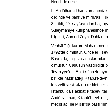
Necdi de denir.
II. Abdülhamid han zamanındaki
cildinde ve bahriye mirlivası Tu
3. cildi, 99. sayfasından başlay
Süleymaniye kütüphanesinde mev
bilgileri, Ahmed Zeyni Dahlan’ın
Vehhâbîliği kuran, Muhammed b
1792’de ölmüştür. Önceleri, seya
Basra’da, ingiliz casuslarından,
olmuştur. Casusun yazdırdığı boz
Teymiyye’nin Ehl-i sünnete uym
birlikte hazırladığı Kitabü’t-te
kuvvetli vesikalarla reddettile
İstanbul’da Hakikat Kitabevi t
Abdürrahman, Kitabü’t-tevhid’i
mecid adı ile Mısır’da bastırıl