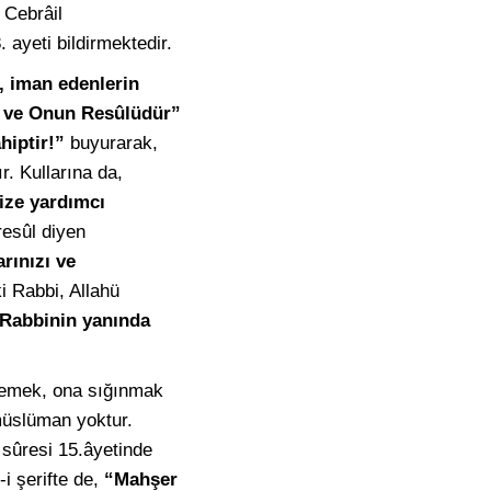
 Cebrâil
 ayeti bildirmektedir.
, iman edenlerin
ır ve Onun Resûlüdür”
hiptir!”
buyurarak,
r. Kullarına da,
nize yardımcı
resûl diyen
rınızı ve
i Rabbi, Allahü
Rabbinin yanında
istemek, ona sığınmak
 müslüman yoktur.
sûresi 15.âyetinde
i şerifte de,
“Mahşer