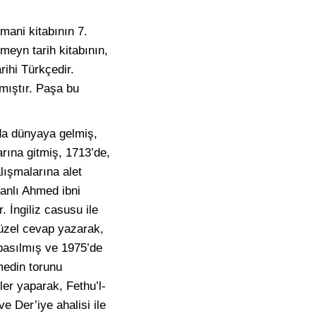
mani kitabının 7.
emeyn tarih kitabının,
rihi Türkçedir.
mıştır. Paşa bu
da dünyaya gelmiş,
arına gitmiş, 1713’de,
lışmalarına alet
ranlı Ahmed ibni
 İngiliz casusu ile
güzel cevap yazarak,
 basılmış ve 1975’de
medin torunu
er yaparak, Fethu’l-
e Der’iye ahalisi ile