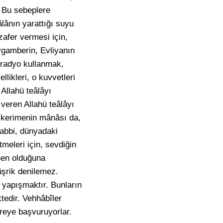
. Bu sebeplere
lânın yarattığı suyu
zafer vermesi için,
eygamberin, Evliyanın
n radyo kullanmak,
likleri, o kuvvetleri
 Allahü teâlâyı
veren Allahü teâlâyı
-i kerimenin mânâsı da,
abbi, dünyadaki
meleri için, sevdiğin
 Sen olduğuna
şrik denilemez.
e yapışmaktır. Bunların
tedir. Vehhâbîler
areye başvuruyorlar.