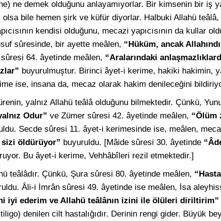
ne) ne demek olduğunu anlayamıyorlar. Bir kimsenin bir iş y
lsa bile hemen şirk ve küfür diyorlar. Halbuki Allahü teâlâ,
yapıcısının kendisi olduğunu, mecazi yapıcısının da kullar old
suf sûresinde, bir ayette meâlen,
“Hüküm, ancak Allahındı
a sûresi 64. âyetinde meâlen,
“Aralarındaki anlaşmazlıklar
zlar”
buyurulmuştur. Birinci âyet-i kerime, hakiki hakimin, y
erime ise, insana da, mecaz olarak hakim denileceğini bildiriyo
ürenin, yalnız Allahü teâlâ olduğunu bilmektedir. Çünkü, Yun
 yalnız Odur”
ve Zümer sûresi 42. âyetinde meâlen,
“Ölüm 
ldu. Secde sûresi 11. âyet-i kerimesinde ise, meâlen, meca
k sizi öldürüyor”
buyuruldu. [Mâide sûresi 30. âyetinde
“Âd
uyor. Bu âyet-i kerime, Vehhâbîleri rezil etmektedir.]
ahü teâlâdır. Çünkü, Şura sûresi 80. âyetinde meâlen,
“Hast
uldu. Âli-i İmrân sûresi 49. âyetinde ise meâlen, İsa aleyhi
 iyi ederim ve Allahü teâlânın izini ile ölüleri diriltirim”
tiligo) denilen cilt hastalığıdır. Derinin rengi gider. Büyük be