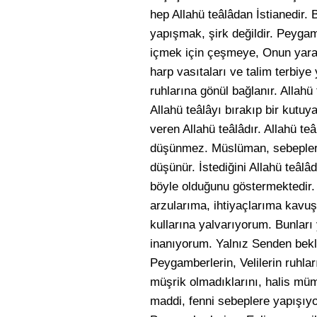
hep Allahü teâlâdan İstianedir. 
yapışmak, şirk değildir. Peygam
içmek için çeşmeye, Onun yaratt
harp vasıtaları ve talim terbiye
ruhlarına gönül bağlanır. Allahü
Allahü teâlâyı bırakıp bir kutuy
veren Allahü teâlâdır. Allahü teâ
düşünmez. Müslüman, sebepleri, 
düşünür. İstediğini Allahü teâlâ
böyle olduğunu göstermektedir.
arzularıma, ihtiyaçlarıma kavuş
kullarına yalvarıyorum. Bunları
inanıyorum. Yalnız Senden bek
Peygamberlerin, Velilerin ruhla
müşrik olmadıklarını, halis müm
maddi, fenni sebeplere yapışıyo