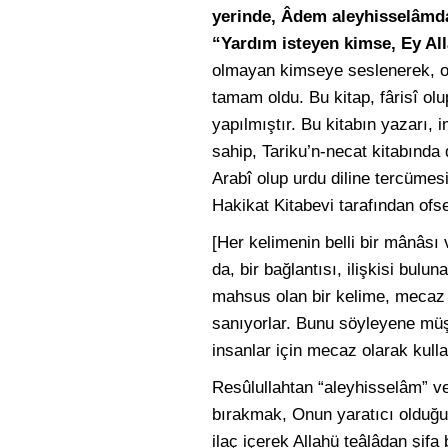
yerinde, Âdem aleyhisselâmda
“Yardım isteyen kimse, Ey All
olmayan kimseye seslenerek, o
tamam oldu. Bu kitap, fârisî olu
yapılmıştır. Bu kitabın yazarı
sahip, Tariku’n-necat kitabında
Arabî olup urdu diline tercümesi
Hakikat Kitabevi tarafından ofse
[Her kelimenin belli bir mânâsı
da, bir bağlantısı, ilişkisi bul
mahsus olan bir kelime, mecaz o
sanıyorlar. Bunu söyleyene müşri
insanlar için mecaz olarak kulla
Resûlullahtan “aleyhisselâm” ve
bırakmak, Onun yaratıcı olduğu
ilaç içerek Allahü teâlâdan şif