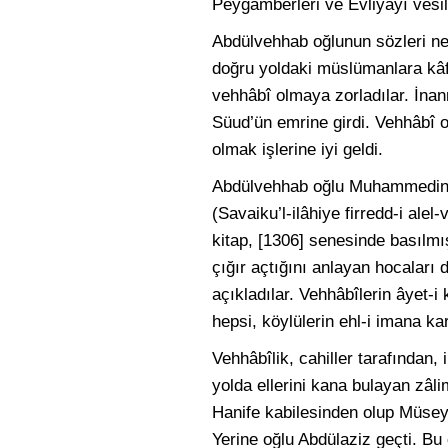
Peygamberleri ve Evliyayı vesil
Abdülvehhab oğlunun sözleri nef
doğru yoldaki müslümanlara kâfir
vehhâbî olmaya zorladılar. İna
Süud’ün emrine girdi. Vehhâbî o
olmak işlerine iyi geldi.
Abdülvehhab oğlu Muhammedin ka
(Savaiku’l-ilâhiye firredd-i alel
kitap, [1306] senesinde basılmı
çığır açtığını anlayan hocaları
açıkladılar. Vehhâbîlerin âyet-i 
hepsi, köylülerin ehl-i imana kar
Vehhâbîlik, cahiller tarafından, 
yolda ellerini kana bulayan zâl
Hanife kabilesinden olup Müsey
Yerine oğlu Abdülaziz geçti. Bu d