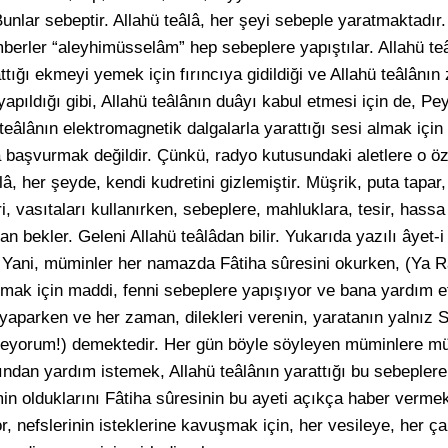
Bunlar sebeptir. Allahü teâlâ, her şeyi sebeple yaratmaktadır
berler “aleyhimüsselâm” hep sebeplere yapıştılar. Allahü teâ
ığı ekmeyi yemek için fırıncıya gidildiği ve Allahü teâlânın 
 yapıldığı gibi, Allahü teâlânın duâyı kabul etmesi için de, P
 teâlânın elektromagnetik dalgalarla yarattığı sesi almak içi
a başvurmak değildir. Çünkü, radyo kutusundaki aletlere o özel
lâ, her şeyde, kendi kudretini gizlemiştir. Müşrik, puta tapar,
vasıtaları kullanırken, sebeplere, mahluklara, tesir, hassa 
dan bekler. Geleni Allahü teâlâdan bilir. Yukarıda yazılı âyet
 Yani, müminler her namazda Fâtiha sûresini okurken, (Ya R
mak için maddi, fenni sebeplere yapışıyor ve bana yardım et
 yaparken ve her zaman, dilekleri verenin, yaratanın yalnız
leyorum!) demektedir. Her gün böyle söyleyen müminlere mü
rından yardım istemek, Allahü teâlânın yarattığı bu sebepler
in olduklarını Fâtiha sûresinin bu ayeti açıkça haber vermek
r, nefslerinin isteklerine kavuşmak için, her vesileye, her ç