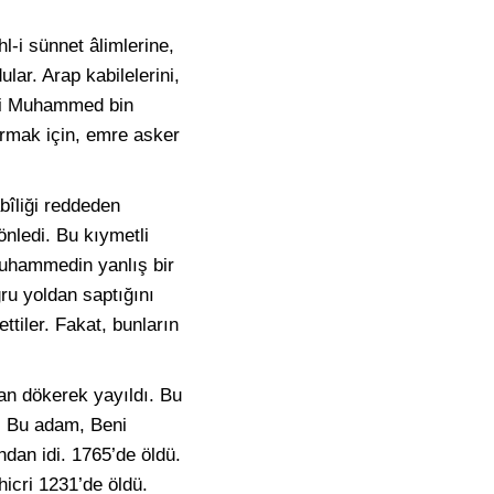
l-i sünnet âlimlerine,
lar. Arap kabilelerini,
mri Muhammed bin
ırmak için, emre asker
bîliği reddeden
önledi. Bu kıymetli
 Muhammedin yanlış bir
ru yoldan saptığını
ttiler. Fakat, bunların
 kan dökerek yayıldı. Bu
i. Bu adam, Beni
dan idi. 1765’de öldü.
hicri 1231’de öldü.