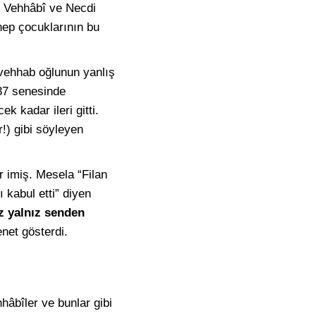
re Vehhâbî ve Necdi
hep çocuklarının bu
vehhab oğlunun yanlış
737 senesinde
ek kadar ileri gitti.
!) gibi söyleyen
r imiş. Mesela “Filan
 kabul etti” diyen
z yalnız senden
enet gösterdi.
hhâbîler ve bunlar gibi