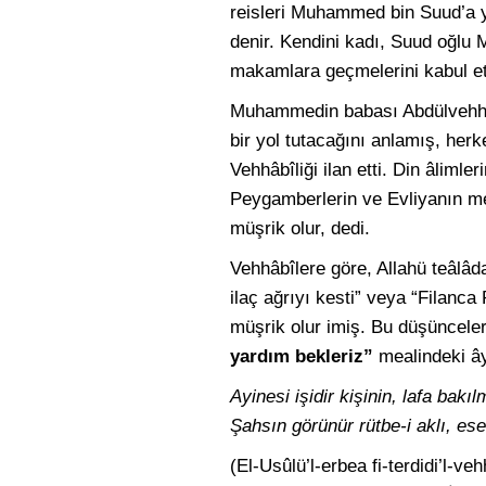
reisleri Muhammed bin Suud’a ya
denir. Kendini kadı, Suud oğlu
makamlara geçmelerini kabul ett
Muhammedin babası Abdülvehhab,
bir yol tutacağını anlamış, he
Vehhâbîliği ilan etti. Din âlimler
Peygamberlerin ve Evliyanın mez
müşrik olur, dedi.
Vehhâbîlere göre, Allahü teâlâda
ilaç ağrıyı kesti” veya “Filanc
müşrik olur imiş. Bu düşünceleri
yardım bekleriz”
mealindeki âye
Ayinesi işidir kişinin, lafa bakı
Şahsın görünür rütbe-i aklı, ese
(El-Usûlü’l-erbea fi-terdidi’l-ve