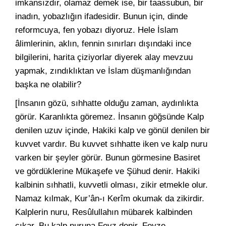
imkansızdır, olamaz demek ise, bir taassubun, bir
inadın, yobazlığın ifadesidir. Bunun için, dinde
reformcuya, fen yobazı diyoruz. Hele İslam
âlimlerinin, aklın, fennin sınırları dışındaki ince
bilgilerini, harita çiziyorlar diyerek alay mevzuu
yapmak, zındıklıktan ve İslam düşmanlığından
başka ne olabilir?
[İnsanın gözü, sıhhatte olduğu zaman, aydınlıkta
görür. Karanlıkta göremez. İnsanın göğsünde Kalp
denilen uzuv içinde, Hakiki kalp ve gönül denilen bir
kuvvet vardır. Bu kuvvet sıhhatte iken ve kalp nuru
varken bir şeyler görür. Bunun görmesine Basiret
ve gördüklerine Mükaşefe ve Şühud denir. Hakiki
kalbinin sıhhatli, kuvvetli olması, zikir etmekle olur.
Namaz kılmak, Kur’ân-ı Kerîm okumak da zikirdir.
Kalplerin nuru, Resûlullahın mübarek kalbinden
çıkar. Bu kalp nuruna Feyz denir. Feyze