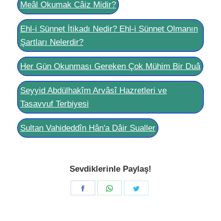
Meâl Okumak Câiz Midir?
Ehl-i Sünnet İtikadı Nedir? Ehl-i Sünnet Olmanın
Şartları Nelerdir?
Her Gün Okunması Gereken Çok Mühim Bir Duâ
Seyyid Abdülhakîm Arvâsî Hazretleri ve
Tasavvuf Terbiyesi
Sultan Vahideddîn Hân'a Dâir Sualler
Sevdiklerinle Paylaş!
Share
Share
Share
on
on
on
Facebook
WhatsApp
Twitter