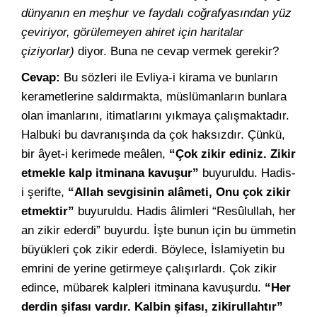
dünyanın en meşhur ve faydalı coğrafyasından yüz
çeviriyor, görülemeyen ahiret için haritalar
çiziyorlar)
diyor. Buna ne cevap vermek gerekir?
Cevap:
Bu sözleri ile Evliya-i kirama ve bunların
kerametlerine saldırmakta, müslümanların bunlara
olan imanlarını, itimatlarını yıkmaya çalışmaktadır.
Halbuki bu davranışında da çok haksızdır. Çünkü,
bir âyet-i kerimede meâlen,
“Çok zikir ediniz. Zikir
etmekle kalp itminana kavuşur”
buyuruldu. Hadis-
i şerifte,
“Allah sevgisinin alâmeti, Onu çok zikir
etmektir”
buyuruldu. Hadis âlimleri “Resûlullah, her
an zikir ederdi” buyurdu. İşte bunun için bu ümmetin
büyükleri çok zikir ederdi. Böylece, İslamiyetin bu
emrini de yerine getirmeye çalışırlardı. Çok zikir
edince, mübarek kalpleri itminana kavuşurdu.
“Her
derdin şifası vardır. Kalbin şifası, zikirullahtır”