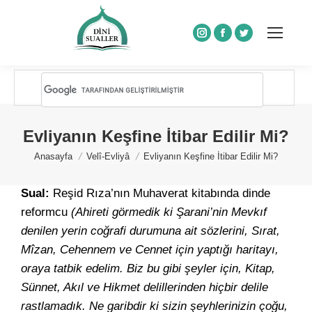
Instagram
Facebook
Twitter
Evliyanın Keşfine İtibar Edilir Mi?
You are here:
Anasayfa
Velî-Evliyâ
Evliyanın Keşfine İtibar Edilir Mi?
Sual:
Reşid Rıza’nın Muhaverat kitabında dinde
reformcu
(Ahireti görmedik ki Şarani’nin Mevkıf
denilen yerin coğrafi durumuna ait sözlerini, Sırat,
Mîzan, Cehennem ve Cennet için yaptığı haritayı,
oraya tatbik edelim. Biz bu gibi şeyler için, Kitap,
Sünnet, Akıl ve Hikmet delillerinden hiçbir delile
rastlamadık. Ne garibdir ki sizin şeyhlerinizin çoğu,