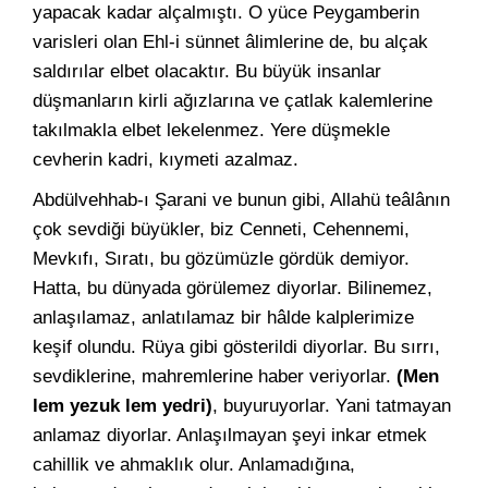
yapacak kadar alçalmıştı. O yüce Peygamberin
varisleri olan Ehl-i sünnet âlimlerine de, bu alçak
saldırılar elbet olacaktır. Bu büyük insanlar
düşmanların kirli ağızlarına ve çatlak kalemlerine
takılmakla elbet lekelenmez. Yere düşmekle
cevherin kadri, kıymeti azalmaz.
Abdülvehhab-ı Şarani ve bunun gibi, Allahü teâlânın
çok sevdiği büyükler, biz Cenneti, Cehennemi,
Mevkıfı, Sıratı, bu gözümüzle gördük demiyor.
Hatta, bu dünyada görülemez diyorlar. Bilinemez,
anlaşılamaz, anlatılamaz bir hâlde kalplerimize
keşif olundu. Rüya gibi gösterildi diyorlar. Bu sırrı,
sevdiklerine, mahremlerine haber veriyorlar.
(Men
lem yezuk lem yedri)
, buyuruyorlar. Yani tatmayan
anlamaz diyorlar. Anlaşılmayan şeyi inkar etmek
cahillik ve ahmaklık olur. Anlamadığına,