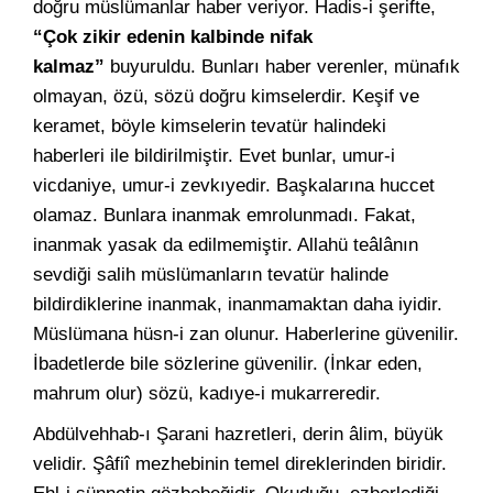
doğru müslümanlar haber veriyor. Hadis-i şerifte,
“Çok zikir edenin kalbinde nifak
kalmaz”
buyuruldu. Bunları haber verenler, münafık
olmayan, özü, sözü doğru kimselerdir. Keşif ve
keramet, böyle kimselerin tevatür halindeki
haberleri ile bildirilmiştir. Evet bunlar, umur-i
vicdaniye, umur-i zevkıyedir. Başkalarına huccet
olamaz. Bunlara inanmak emrolunmadı. Fakat,
inanmak yasak da edilmemiştir. Allahü teâlânın
sevdiği salih müslümanların tevatür halinde
bildirdiklerine inanmak, inanmamaktan daha iyidir.
Müslümana hüsn-i zan olunur. Haberlerine güvenilir.
İbadetlerde bile sözlerine güvenilir. (İnkar eden,
mahrum olur) sözü, kadıye-i mukarreredir.
Abdülvehhab-ı Şarani hazretleri, derin âlim, büyük
velidir. Şâfiî mezhebinin temel direklerinden biridir.