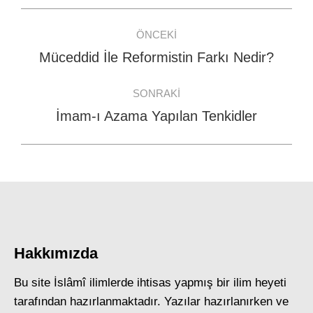
Post
ÖNCEKI
navigation
Müceddid İle Reformistin Farkı Nedir?
Previous
post:
SONRAKI
İmam-ı Azama Yapılan Tenkidler
Next
post:
Hakkımızda
Bu site İslâmî ilimlerde ihtisas yapmış bir ilim heyeti
tarafından hazırlanmaktadır. Yazılar hazırlanırken ve