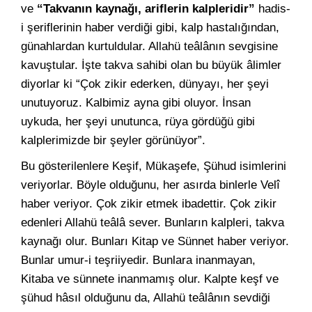
ve
“Takvanın kaynağı, ariflerin kalpleridir”
hadis-
i şeriflerinin haber verdiği gibi, kalp hastalığından,
günahlardan kurtuldular. Allahü teâlânın sevgisine
kavuştular. İşte takva sahibi olan bu büyük âlimler
diyorlar ki “Çok zikir ederken, dünyayı, her şeyi
unutuyoruz. Kalbimiz ayna gibi oluyor. İnsan
uykuda, her şeyi unutunca, rüya gördüğü gibi
kalplerimizde bir şeyler görünüyor”.
Bu gösterilenlere Keşif, Mükaşefe, Şühud isimlerini
veriyorlar. Böyle olduğunu, her asırda binlerle Velî
haber veriyor. Çok zikir etmek ibadettir. Çok zikir
edenleri Allahü teâlâ sever. Bunların kalpleri, takva
kaynağı olur. Bunları Kitap ve Sünnet haber veriyor.
Bunlar umur-i teşriiyedir. Bunlara inanmayan,
Kitaba ve sünnete inanmamış olur. Kalpte keşf ve
şühud hâsıl olduğunu da, Allahü teâlânın sevdiği