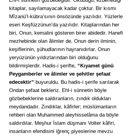
Ehl-i sünnetin gözbebeğidir. Okuduğu, ezberlediği
kitaplar, sayılamayacak kadar çoktur. Bir kısmı
Mîzanü’l-kübra’sının önsözünde yazılıdır. Yüzlerle
eseri Keşfüzzünun’da yazılıdır. Kitaplarından her
biri, Onun, kemalini gösteren birer abidedir. Hanefi
mezhebinde olan âlimler de, Onun derin ilminin,
keşiflerinin, şühudlarının hayranıdırlar. Onun
yeryüzünün yıldızlarından biri olduğunu
bildirmişlerdir. Hadis-i şerifte,
“Kıyamet günü
Peygamberler ve âlimler ve şehitler şefaat
edecektir”
buyuruldu. Bu hadis-i şerife sarılarak
Ondan şefaat bekleriz. Ehl-i sünnetin böyle
gözbebeklerine saldıranların, zındık oldukları
meydandadır. Zındıklar, kâfirler; müslümanların
rehberi olan Muhammed aleyhisselâma da böyle
saldırdılar. Meşhur İslam düşmanı Volter kâfiri,
insanların efendisini iğrenç piyeslerine mevzu