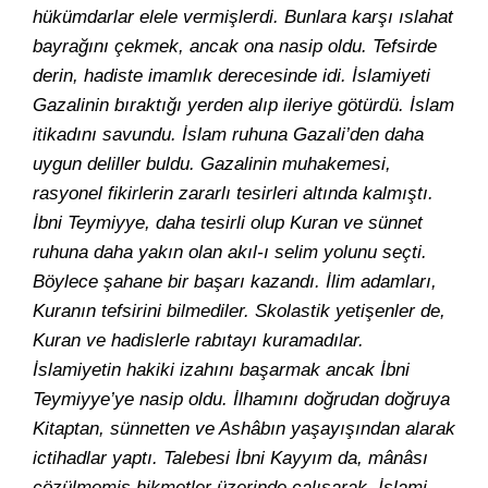
hükümdarlar elele vermişlerdi. Bunlara karşı ıslahat
bayrağını çekmek, ancak ona nasip oldu. Tefsirde
derin, hadiste imamlık derecesinde idi. İslamiyeti
Gazalinin bıraktığı yerden alıp ileriye götürdü. İslam
itikadını savundu. İslam ruhuna Gazali’den daha
uygun deliller buldu. Gazalinin muhakemesi,
rasyonel fikirlerin zararlı tesirleri altında kalmıştı.
İbni Teymiyye, daha tesirli olup Kuran ve sünnet
ruhuna daha yakın olan akıl-ı selim yolunu seçti.
Böylece şahane bir başarı kazandı. İlim adamları,
Kuranın tefsirini bilmediler. Skolastik yetişenler de,
Kuran ve hadislerle rabıtayı kuramadılar.
İslamiyetin hakiki izahını başarmak ancak İbni
Teymiyye’ye nasip oldu. İlhamını doğrudan doğruya
Kitaptan, sünnetten ve Ashâbın yaşayışından alarak
ictihadlar yaptı. Talebesi İbni Kayyım da, mânâsı
çözülmemiş hikmetler üzerinde çalışarak, İslami