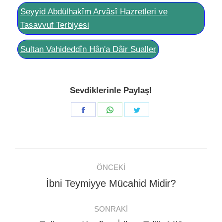
Seyyid Abdülhakîm Arvâsî Hazretleri ve
Tasavvuf Terbiyesi
Sultan Vahideddîn Hân'a Dâir Sualler
Sevdiklerinle Paylaş!
Share
Share
Share
on
on
on
Facebook
WhatsApp
Twitter
Post
ÖNCEKI
navigation
İbni Teymiyye Mücahid Midir?
Previous
post:
SONRAKI