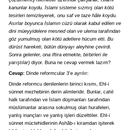
kanunlar koydu. İslami sisteme sızmış olan kötü
tesirleri temizleyerek, onu saf ve taze hâle koydu.
Asırlar boyunca İslamın cüzü olarak kabul edilen ve
dini müeyyidelere mesned olan ve ulema tarafından
göz yumulmuş olan kötü adetlere hücum etti. Bu
dürüst hareketi, bütün dünyayı aleyhine çevirdi.
Sonra gelenler, ona iftira etmekte, birbirleri ile
yarıştılar)
diyor. Buna ne cevap vermek lazım?
Cevap:
Dinde reformcular 3’e ayrılır:
Dinde reformcu denilenlerin birinci kısmı, Ehl-i
sünnet mezhebinin derin alimleridir. Bunlar, cahil
halk tarafından ve İslam düşmanları tarafından
müslümanlar arasına sokulmuş olan hurafeleri,
yanlış inançları ve yanlış işleri düzelttiler. Ehl-i
sünnet müctehidlerinin Ashâb-ı kiramdan işiterek