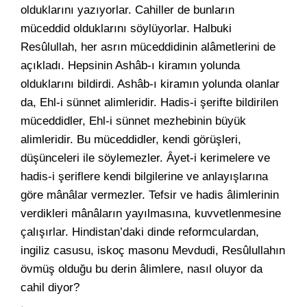
olduklarını yazıyorlar. Cahiller de bunların
müceddid olduklarını söylüyorlar. Halbuki
Resûlullah, her asrın müceddidinin alâmetlerini de
açıkladı. Hepsinin Ashâb-ı kiramın yolunda
olduklarını bildirdi. Ashâb-ı kiramın yolunda olanlar
da, Ehl-i sünnet alimleridir. Hadis-i şerifte bildirilen
müceddidler, Ehl-i sünnet mezhebinin büyük
alimleridir. Bu müceddidler, kendi görüşleri,
düşünceleri ile söylemezler. Âyet-i kerimelere ve
hadis-i şeriflere kendi bilgilerine ve anlayışlarına
göre mânâlar vermezler. Tefsir ve hadis âlimlerinin
verdikleri mânâların yayılmasına, kuvvetlenmesine
çalışırlar. Hindistan’daki dinde reformculardan,
ingiliz casusu, iskoç masonu Mevdudi, Resûlullahın
övmüş olduğu bu derin âlimlere, nasıl oluyor da
cahil diyor?