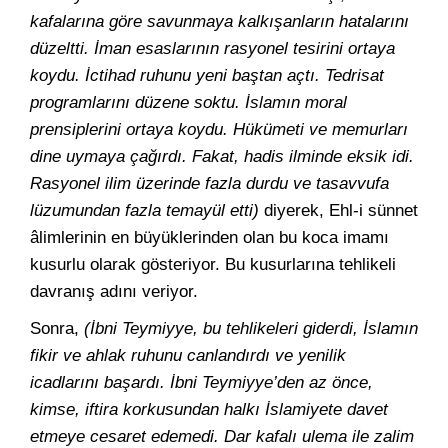
kafalarına göre savunmaya kalkışanların hatalarını
düzeltti. İman esaslarının rasyonel tesirini ortaya
koydu. İctihad ruhunu yeni baştan açtı. Tedrisat
programlarını düzene soktu. İslamın moral
prensiplerini ortaya koydu. Hükümeti ve memurları
dine uymaya çağırdı. Fakat, hadis ilminde eksik idi.
Rasyonel ilim üzerinde fazla durdu ve tasavvufa
lüzumundan fazla temayül etti)
diyerek, Ehl-i sünnet
âlimlerinin en büyüklerinden olan bu koca imamı
kusurlu olarak gösteriyor. Bu kusurlarına tehlikeli
davranış adını veriyor.
Sonra,
(İbni Teymiyye, bu tehlikeleri giderdi, İslamın
fikir ve ahlak ruhunu canlandırdı ve yenilik
icadlarını başardı. İbni Teymiyye’den az önce,
kimse, iftira korkusundan halkı İslamiyete davet
etmeye cesaret edemedi. Dar kafalı ulema ile zalim