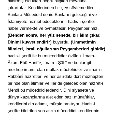
bildirmiş oldukları doğru bilgileri meydana
çıkarttılar. Kendilerinden bir şey söylemediler.
Bunlara Müceddid denir. Bunların geleceğini ve
İslamiyete hizmet edeceklerini, hadis-i şerifler
haber vermekte ve övmektedir. Peygamberimiz,
(Benden sonra, her yüz senede, bir âlim çıkar.
Dinimi kuvvetlendirir)
buyurdu.
(Ümmetimin
âlimleri, İsrail oğullarının Peygamberleri gibidir)
hadis-i şerifi ile bu müceddidler övüldü. İmam-ı
Âzam Ebû Hanîfe, imam-ı Şâfiî ve bunlar gibi
mezhep imamı olan mutlak müctehidler ve imam-ı
Rabbânî hazretleri ve her asırdaki dört mezhepten
birinde olan âlimler ve ileride gelecek olan hazret-i
Mehdi bu müceddidlerdendir. Dini siyasete ve
dünya kazançlarına alet eden bazı münafıklar,
kendilerini din adamı, mürşid tanıtıyor. Hadis-i
şerifte bildirilen son asrın müceddidi kendilerinin