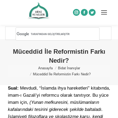
Instagram
Facebook
Twitter
Müceddid İle Reformistin Farkı
Nedir?
You are here:
Anasayfa
Bidat İnanışlar
Müceddid İle Reformistin Farkı Nedir?
Sual:
Mevdudi, “İslamda ihya hareketleri” kitabında,
imam-ı Gazali’yi reformcu olarak tanıtıyor. Bu yüce
imam için,
(Yunan mefkuresini, müslümanların
kafalarındaki tesirini giderecek şekilde baltaladı.
İslamiyeti filozoflara ve skolastizme karşı, kendi