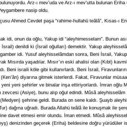
bulunuyordu. Arz-ı mev’uda ve Arz-ı mev’utta bulunan Eriha
Peygambere nasip oldu.
kçusu Ahmed Cevdet paşa “rahime-hullahü teâlâ”, Kısas-ı Enb
k idi, onun da oğlu, Yakup idi “aleyhimesselam”. Bunun asıl i
srail) denildi ki (İsrail oğulları) demektir. Yakup aleyhissel
gamber idi. Yusuf aleyhisselâmdan sonra, Beni İsrail, Yaku
k Mısırda yaşadılar. Mısır’ın eski ahalisi olan (Kıbt) kavmi 
ı. Beni israili köle gibi kullanırlardı. Beni İsrail, Firavunlar
n (Ken’ân) diyarına gitmek isterlerdi. Fakat, Firavunlar müs
r, yeni yeni şehirler ve binalar inşa ettiriyorlardı. İmran oğl
n zevcesi (Asiye), bunu alıp oğul edindi. Mûsâ aleyhisselâm k
 (Medyen) şehrine geldi. Burada on sene kaldı. Şuayb aleyhi
ur) dağına uğradı. Burada Allahü teâlâ ile konuşmak ile şere
dine davet etmesi emir olundu. İman etmedi. Mûsâ aleyhissel
eyş) denizinden geçerek (Eriha) beldesine doğru yürüdüler ise