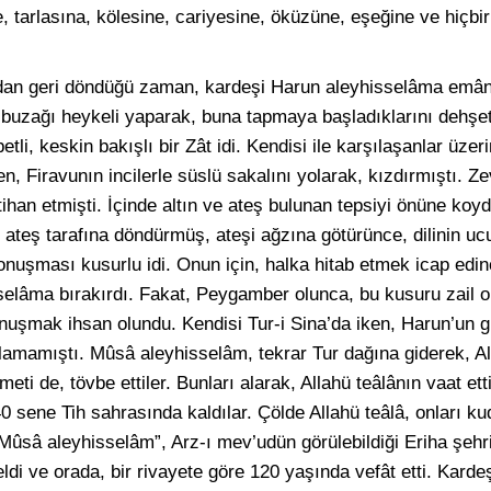
 tarlasına, kölesine, cariyesine, öküzüne, eşeğine ve hiçbi
dan geri döndüğü zaman, kardeşi Harun aleyhisselâma emâne
tın buzağı heykeli yaparak, buna tapmaya başladıklarını dehşe
tli, keskin bakışlı bir Zât idi. Kendisi ile karşılaşanlar üzer
n, Firavunın incilerle süslü sakalını yolarak, kızdırmıştı. 
ihan etmişti. İçinde altın ve ateş bulunan tepsiyi önüne koydu
 ateş tarafına döndürmüş, ateşi ağzına götürünce, dilinin uc
konuşması kusurlu idi. Onun için, halka hitab etmek icap edi
elâma bırakırdı. Fakat, Peygamber olunca, bu kusuru zail o
uşmak ihsan olundu. Kendisi Tur-i Sina’da iken, Harun’un g
amamıştı. Mûsâ aleyhisselâm, tekrar Tur dağına giderek, Al
eti de, tövbe ettiler. Bunları alarak, Allahü teâlânın vaat ett
40 sene Tih sahrasında kaldılar. Çölde Allahü teâlâ, onları k
i. Mûsâ aleyhisselâm”, Arz-ı mev’udün görülebildiği Eriha şeh
di ve orada, bir rivayete göre 120 yaşında vefât etti. Kard