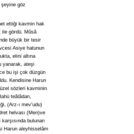
r şeyine göz
t ettiği kavmin hak
t ile gördü. Mûsâ
inde büyük bir tesir
Zevcesi Asiye hatunun
kta, elini altına
u yanarak, ateşi
nce bu işi çok düzgün
ldu. Kendisine Harun
üzel sözleri kavminin
lahü teâlâdan,
iği, (Arz-ı mev’udu)
udret helvası (Men)ve
ri karşısında bulunan
eşi Harun aleyhisselâm