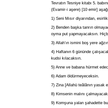
Tevratın Tesniye kitabı 5. babı
(Evamir-i aşere) [10 emir] aşağı
1) Seni Mısır diyarından, esirli
2) Benden başka tanrın olmayaca
oyma put yapmayacaksın. Hiçbi
3) Allah’ın ismini boş yere ağz
4) Haftanın 6 gününde çalışacak
kudsi kılacaksın.
5) Anne ve babana hürmet edece
6) Adam öldürmeyeceksin.
7) Zina [Allahü teâlânın yasak 
8) Kimsenin malını çalmayacak
9) Komşuna yalan şahadette b