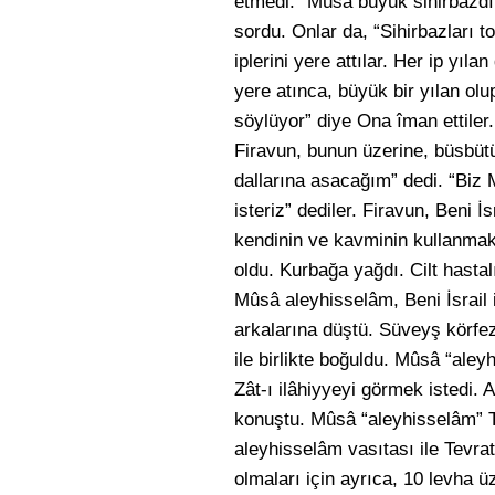
etmedi. “Mûsâ büyük sihirbazdır
sordu. Onlar da, “Sihirbazları t
iplerini yere attılar. Her ip y
yere atınca, büyük bir yılan olu
söylüyor” diye Ona îman ettiler
Firavun, bunun üzerine, büsbütü
dallarına asacağım” dedi. “Biz
isteriz” dediler. Firavun, Beni 
kendinin ve kavminin kullanmakta
oldu. Kurbağa yağdı. Cilt hastal
Mûsâ aleyhisselâm, Beni İsrail 
arkalarına düştü. Süveyş körfez
ile birlikte boğuldu. Mûsâ “ale
Zât-ı ilâhiyyeyi görmek istedi. 
konuştu. Mûsâ “aleyhisselâm” Tu
aleyhisselâm vasıtası ile Tevra
olmaları için ayrıca, 10 levha ü