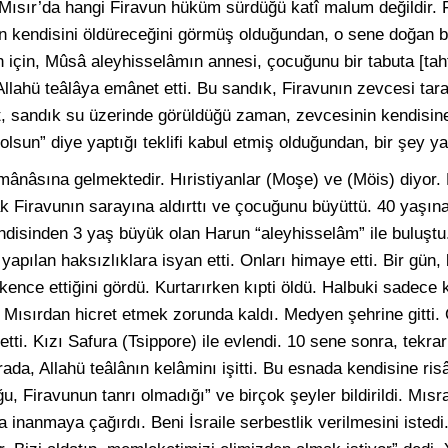
 Mısır’da hangi Firavun hüküm sürdüğü katî malum değildir. 
 kendisini öldüreceğini görmüş olduğundan, o sene doğan b
 için, Mûsâ aleyhisselâmın annesi, çocuğunu bir tabuta [tah
 Allahü teâlâya emânet etti. Bu sandık, Firavunın zevcesi tar
, sandık su üzerinde görüldüğü zaman, zevcesinin kendisin
olsun” diye yaptığı teklifi kabul etmiş olduğundan, bir şey 
mânâsına gelmektedir. Hıristiyanlar (Moşe) ve (Möis) diyor
ak Firavunın sarayına aldırttı ve çocuğunu büyüttü. 40 yaşına
Kendisinden 3 yaş büyük olan Harun “aleyhisselâm” ile buluşt
yapılan haksızlıklara isyan etti. Onları himaye etti. Bir gün, b
 işkence ettiğini gördü. Kurtarırken kıpti öldü. Halbuki sadece
 Mısırdan hicret etmek zorunda kaldı. Medyen şehrine gitti
tti. Kızı Safura (Tsippore) ile evlendi. 10 sene sonra, tekra
ada, Allahü teâlânın kelâminı işitti. Bu esnada kendisine ris
uğu, Firavunun tanrı olmadığı” ve birçok şeyler bildirildi. Mıs
 inanmaya çağırdı. Beni İsraile serbestlik verilmesini istedi