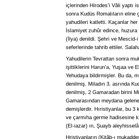
içlerinden Hirodes’i Vâli yaptı
sonra Kudüs Romalıların eline g
yahudileri katletti. Kaçanlar her
İslamiyet zuhûr edince, huzura 
(İlya) denildi. Şehri ve Mescid-i
seferlerinde tahrib ettiler. Salah
Yahudilerin Tevrattan sonra muk
işittiklerini Harun’a, Yuşaa ve
Yehudaya bildirmişler. Bu da, mi
denilmiş. Miladın 3. asrında Ku
denilmiş, 2 Gamaradan birini Miş
Gamarasından meydana gelene 
demişlerdir. Hıristiyanlar, bu 3
ve çarmıha germe hadisesine ka
(El-iazar) ın, Şuayb aleyhisselâ
Hristiyanların (Kitâb-ı mukaddes