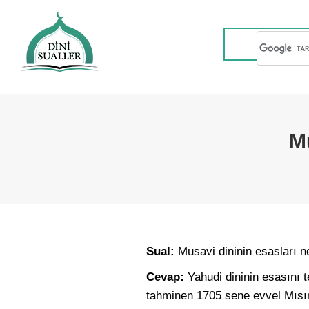
Mu
Sual:
Musavi dininin esasları ne
Cevap:
Yahudi dininin esasını 
tahminen 1705 sene evvel Mısır’