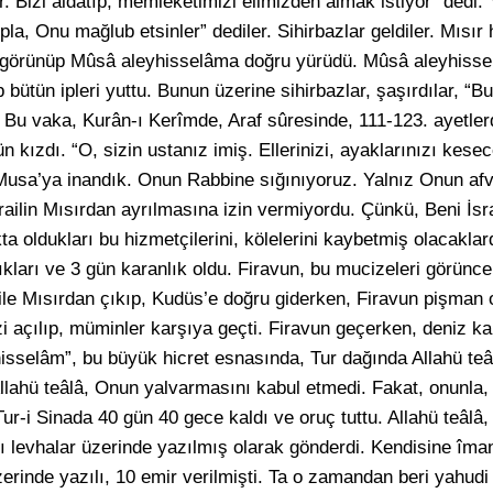
. Bizi aldatıp, memleketimizi elimizden almak istiyor” dedi. 
opla, Onu mağlub etsinler” dediler. Sihirbazlar geldiler. Mısır
ılan görünüp Mûsâ aleyhisselâma doğru yürüdü. Mûsâ aleyhisse
p bütün ipleri yuttu. Bunun üzerine sihirbazlar, şaşırdılar, “B
. Bu vaka, Kurân-ı Kerîmde, Araf sûresinde, 111-123. ayetlerd
n kızdı. “O, sizin ustanız imiş. Ellerinizi, ayaklarınızı kes
 Musa’ya inandık. Onun Rabbine sığınıyoruz. Yalnız Onun af
İsrailin Mısırdan ayrılmasına izin vermiyordu. Çünkü, Beni İsr
 oldukları bu hizmetçilerini, kölelerini kaybetmiş olacaklardı
ıkları ve 3 gün karanlık oldu. Firavun, bu mucizeleri görünce 
ile Mısırdan çıkıp, Kudüs’e doğru giderken, Firavun pişman ol
i açılıp, müminler karşıya geçti. Firavun geçerken, deniz ka
yhisselâm”, bu büyük hicret esnasında, Tur dağında Allahü teâ
Allahü teâlâ, Onun yalvarmasını kabul etmedi. Fakat, onunla, 
r-i Sinada 40 gün 40 gece kaldı ve oruç tuttu. Allahü teâlâ,
tı levhalar üzerinde yazılmış olarak gönderdi. Kendisine îman
zerinde yazılı, 10 emir verilmişti. Ta o zamandan beri yahudi