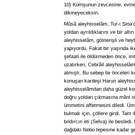
10) Komşunun zevcesine, evine,
dikmeyeceksin.
Mûsâ aleyhisselâm, Tur-i Sina’
yoldan ayrıldıklarını ve bir al
aleyhisselâm, gösterişli ve heybe
yapıyordu. Fakat bir yaşında ike
şefaati ile öldürmeden önce, imt
uzatırken, Cebrâil aleyhisselâm
atmıştı. Bu sebep ile önceleri 
konuşan kardeşi Harun aleyhiss
aleyhisselâmdan daha güzel kon
doğru yoldan çıkmasına mâni ol
ümmetini affetmesini diledi. Ümm
bulmak için, çöllere girdi. Tam 
bıldırcın eti (Selva) ile besled
dağdaki Nebo tepesine kadar gel