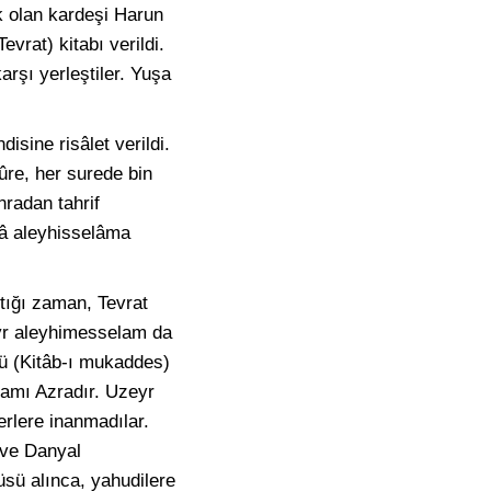
k olan kardeşi Harun
evrat) kitabı verildi.
arşı yerleştiler. Yuşa
isine risâlet verildi.
sûre, her surede bin
nradan tahrif
ûsâ aleyhisselâma
tığı zaman, Tevrat
eyr aleyhimesselam da
kü (Kitâb-ı mukaddes)
adamı Azradır. Uzeyr
erlere inanmadılar.
 ve Danyal
üsü alınca, yahudilere