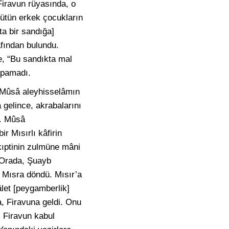
Firavun rüyasında, o
ütün erkek çocukların
ta bir sandığa]
afından bulundu.
e, “Bu sandıkta mal
yapamadı.
. Mûsâ aleyhisselâmın
 gelince, akrabalarını
u. Mûsâ
ir Mısırlı kâfirin
 kıptinin zulmüne mâni
. Orada, Şuayb
r Mısra döndü. Mısır’a
âlet [peygamberlik]
ra, Firavuna geldi. Onu
. Firavun kabul