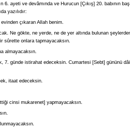
nın 6. ayeti ve devâmında ve Hurucun [Çıkış] 20. babının baş
da yazılıdır:
k evinden çıkaran Allah benim.
k. Ne gökte, ne yerde, ne de yer altında bulunan şeylerden h
r sûrette onlara tapmayacaksın.
ına almayacaksın.
, 7. günde istirahat edeceksin. Cumartesi [Sebt] gününü dâi
k, itaat edeceksin.
ettiği cinsi mukarenet] yapmayacaksın.
sın.
ulunmayacaksın.