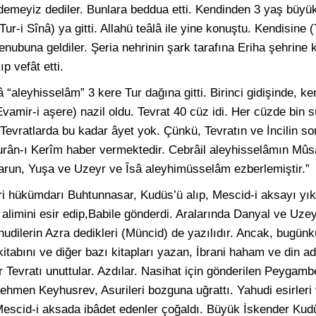
edemeyiz dediler. Bunlara beddua etti. Kendinden 3 yaş büyü
ur-i Sînâ) ya gitti. Allahü teâlâ ile yine konuştu. Kendisine (T
ubuna geldiler. Şeria nehrinin şark tarafına Eriha şehrine k
p vefât etti.
 “aleyhisselâm” 3 kere Tur dağına gitti. Birinci gidişinde, kend
 (Evamir-i aşere) nazil oldu. Tevrat 40 cüz idi. Her cüzde bin 
 Tevratlarda bu kadar âyet yok. Çünkü, Tevratın ve İncilin so
ni Kurân-ı Kerîm haber vermektedir. Cebrâil aleyhisselâmın M
Harun, Yuşa ve Uzeyr ve Îsâ aleyhimüsselâm ezberlemiştir.”
ri hükümdarı Buhtunnasar, Kudüs’ü alıp, Mescid-i aksayı yık
i alimini esir edip,Babile gönderdi. Aralarında Danyal ve Uz
udilerin Azra dedikleri (Müncid) de yazılıdır. Ancak, bugün
kitabını ve diğer bazı kitapları yazan, İbrani haham ve din 
r Tevratı unuttular. Azdılar. Nasihat için gönderilen Peygamb
 Behmen Keyhusrev, Asurileri bozguna uğrattı. Yahudi esirleri
Mescid-i aksada ibâdet edenler çoğaldı. Büyük İskender Kud