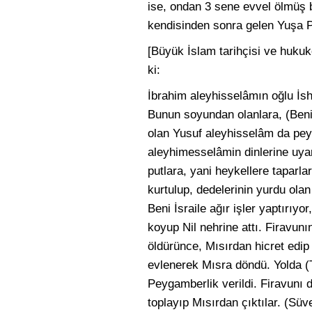
ise, ondan 3 sene evvel ölmüş 
kendisinden sonra gelen Yuşa 
[Büyük İslam tarihçisi ve huku
ki:
İbrahim aleyhisselâmın oğlu İsha
Bunun soyundan olanlara, (Beni İ
olan Yusuf aleyhisselâm da pey
aleyhimesselâmin dinlerine uyara
putlara, yani heykellere taparlard
kurtulup, dedelerinin yurdu ola
Beni İsraile ağır işler yaptırıyo
koyup Nil nehrine attı. Firavunı
öldürünce, Mısırdan hicret edip
evlenerek Mısra döndü. Yolda (T
Peygamberlik verildi. Firavunı 
toplayıp Mısırdan çıktılar. (Süv