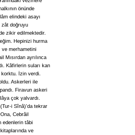
Yanındaki vezirlere
 halkının önünde
lâm elindeki asayı
u zât doğruyu
e zikir edilmektedir.
eceğim. Hepinizi hurma
v ve merhametini
ail Mısırdan ayrılınca
. Kâfirlerin suları kan
korktu. İzin verdi.
du. Askerleri ile
pandı. Firavun askeri
lâya çok yalvardı.
(Tur-i Sînâ)’da tekrar
 Ona, Cebrâil
 edenlerin tâbi
 kitaplarında ve