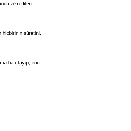
ında zikredilen
içbirinin sûretini,
ma hatırlayıp, onu