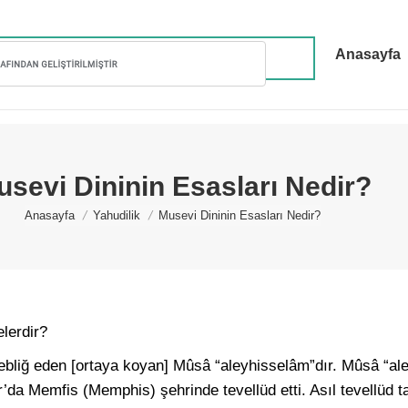
Anasayfa
sevi Dininin Esasları Nedir?
You are here:
Anasayfa
Yahudilik
Musevi Dininin Esasları Nedir?
lerdir?
tebliğ eden [ortaya koyan] Mûsâ “aleyhisselâm”dır. Mûsâ “al
da Memfis (Memphis) şehrinde tevellüd etti. Asıl tevellüd ta