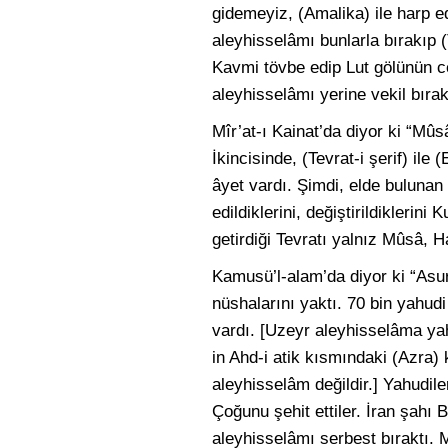
gidemeyiz, (Amalika) ile harp 
aleyhisselâmı bunlarla bırakıp (T
Kavmi tövbe edip Lut gölünün cen
aleyhisselâmı yerine vekil bırakı
Mîr’at-ı Kainat’da diyor ki “Mûsâ
İkincisinde, (Tevrat-i şerif) ile
âyet vardı. Şimdi, elde bulunan
edildiklerini, değiştirildikleri
getirdiği Tevratı yalnız Mûsâ, 
Kamusü’l-alam’da diyor ki “Asu
nüshalarını yaktı. 70 bin yahud
vardı. [Uzeyr aleyhisselâma yah
in Ahd-i atik kısmındaki (Azra) 
aleyhisselâm değildir.] Yahudile
Çoğunu şehit ettiler. İran şahı
aleyhisselâmı serbest bıraktı. 