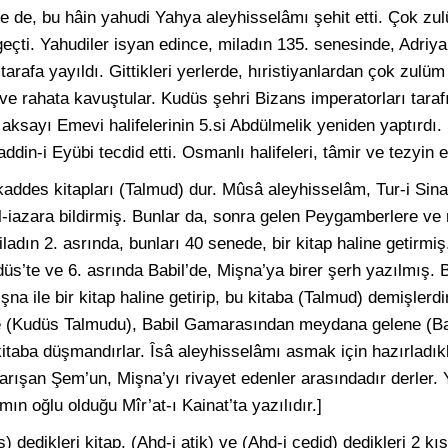
 ise de, bu hâin yahudi Yahya aleyhisselâmı şehit etti. Çok z
eçti. Yahudiler isyan edince, miladın 135. senesinde, Adriy
 tarafa yayıldı. Gittikleri yerlerde, hıristiyanlardan çok zulü
ve rahata kavuştular. Kudüs şehri Bizans imperatorları tarafı
 aksayı Emevi halifelerinin 5.si Abdülmelik yeniden yaptırdı. H
addin-i Eyübi tecdid etti. Osmanlı halifeleri, tâmir ve tezyin et
addes kitapları (Talmud) dur. Mûsâ aleyhisselâm, Tur-i Sina
 El-iazara bildirmiş. Bunlar da, sonra gelen Peygamberlere v
ladın 2. asrında, bunları 40 senede, bir kitap haline getirmi
düs’te ve 6. asrında Babil’de, Mişna’ya birer şerh yazılmış.
na ile bir kitap haline getirip, bu kitaba (Talmud) demişlerd
(Kudüs Talmudu), Babil Gamarasından meydana gelene (Ba
 kitaba düşmandırlar. Îsâ aleyhisselâmı asmak için hazırladık
rışan Şem’un, Mişna’yı rivayet edenler arasındadır derler.
mın oğlu olduğu Mîr’at-ı Kainat’ta yazılıdır.]
) dedikleri kitap, (Ahd-i atik) ve (Ahd-i cedid) dedikleri 2