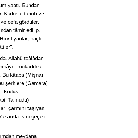
ulüm yaptı. Bundan
an Kudüs’ü tahrib ve
m ve cefa gördüler.
ndan tâmir edilip,
ıristiyanlar, haçlı
tiler”.
da, Allahü teâlâdan
e nihâyet mukaddes
ş. Bu kitaba (Mişna)
 Bu şerhlere (Gamara)
ir. Kudüs
bil Talmudu)
ları çarmıhı taşıyan
 Yukarıda ismi geçen
 kısımdan meydana