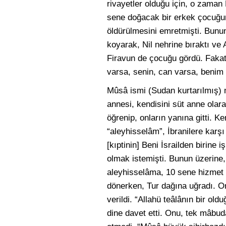
rivayetler olduğu için, o zaman
sene doğacak bir erkek çocuğun
öldürülmesini emretmişti. Bunun
koyarak, Nil nehrine bıraktı ve
Firavun de çocuğu gördü. Fakat
varsa, senin, can varsa, benim 
Mûsâ ismi (Sudan kurtarılmış) 
annesi, kendisini süt anne olar
öğrenip, onların yanına gitti. 
“aleyhisselâm”, İbranilere karşı 
[kıptinin] Beni İsrailden birine
olmak istemişti. Bunun üzerine,
aleyhisselâma, 10 sene hizmet e
dönerken, Tur dağına uğradı. Or
verildi. “Allahü teâlânın bir old
dine davet etti. Onu, tek mâbuda