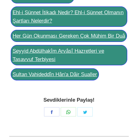
Ehl-i Sünnet İtikadı Nedir? Ehl-i Sünnet Olmanın
Şartları Nelerdir?
Her Gün Okunması Gereken Çok Mühim Bir Duâ
Seyyid Abdülhakîm Arvâsî Hazretleri ve
Tasavvuf Terbiyesi
Sultan Vahideddîn Hân'a Dâir Sualler
Sevdiklerinle Paylaş!
Share
Share
Share
on
on
on
Facebook
WhatsApp
Twitter