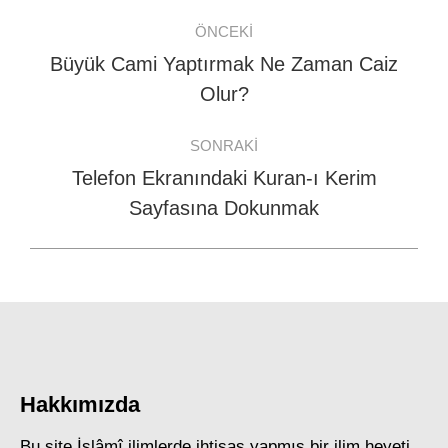
Post
ÖNCEKI
navigation
Büyük Cami Yaptırmak Ne Zaman Caiz
Previous
Olur?
post:
SONRAKI
Telefon Ekranındaki Kuran-ı Kerim
Next
Sayfasına Dokunmak
post:
Hakkımızda
Bu site İslâmî ilimlerde ihtisas yapmış bir ilim heyeti