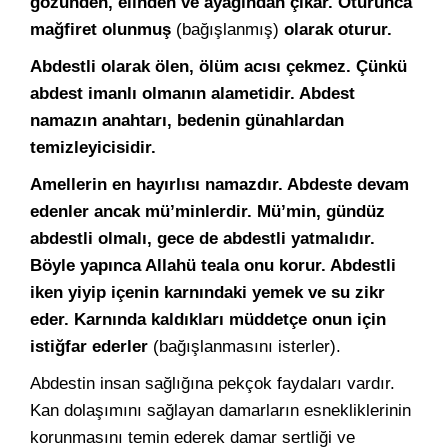
gözünden, elinden ve ayağından çıkar. Oturunca
mağfiret olunmuş
(bağışlanmış)
olarak oturur.
Abdestli olarak ölen, ölüm acısı çekmez. Çünkü
abdest imanlı olmanın alametidir. Abdest
namazın anahtarı, bedenin günahlardan
temizleyicisidir.
Amellerin en hayırlısı namazdır. Abdeste devam
edenler ancak mü’minlerdir. Mü’min, gündüz
abdestli olmalı, gece de abdestli yatmalıdır.
Böyle yapınca Allahü teala onu korur. Abdestli
iken yiyip içenin karnındaki yemek ve su zikr
eder. Karnında kaldıkları müddetçe onun için
istiğfar ederler
(bağışlanmasını isterler).
Abdestin insan sağlığına pekçok faydaları vardır.
Kan dolaşımını sağlayan damarların esnekliklerinin
korunmasını temin ederek damar sertliği ve