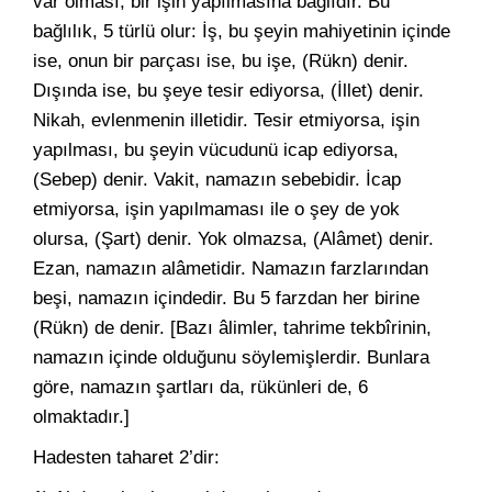
var olması, bir işin yapılmasına bağlıdır. Bu
bağlılık, 5 türlü olur: İş, bu şeyin mahiyetinin içinde
ise, onun bir parçası ise, bu işe, (Rükn) denir.
Dışında ise, bu şeye tesir ediyorsa, (İllet) denir.
Nikah, evlenmenin illetidir. Tesir etmiyorsa, işin
yapılması, bu şeyin vücudunü icap ediyorsa,
(Sebep) denir. Vakit, namazın sebebidir. İcap
etmiyorsa, işin yapılmaması ile o şey de yok
olursa, (Şart) denir. Yok olmazsa, (Alâmet) denir.
Ezan, namazın alâmetidir. Namazın farzlarından
beşi, namazın içindedir. Bu 5 farzdan her birine
(Rükn) de denir. [Bazı âlimler, tahrime tekbîrinin,
namazın içinde olduğunu söylemişlerdir. Bunlara
göre, namazın şartları da, rükünleri de, 6
olmaktadır.]
Hadesten taharet 2’dir: