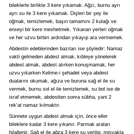
bileklerle birlikte 3 kere yıkamak. Ağzı, burnu ayrı
ayrı su ile 3 kere yıkamak. Dişleri bir şey ile
oğmak, temizlemek, başın tamamını 2 kulağı ve
enseyi bir kere meshetmek. Yıkanan yerleri oğmak
ve her uzvu birbiri ardından yıkayıp ara vermemek.
Abdestin edeblerinden bazıları ise şöyledir: Namaz
vakti gelmeden abdest almak, kıbleye yönelerek
abdest almak, abdest alırken konuşmamak, her
uzvu yıkarken Kelime-i şehadet veya abdest
dualarını okumak, ağıza ve buruna sağ el ile su
vermek, burnu sol el ile temizlemek, su bol ise de
israf etmemek, abdestten sonra sübha, yani 2
rek’at namaz kılmaktır.
Sünnete uygun abdest almak için, önce eller
bileklere kadar 3 kere yıkanır. Parmak araları
hilallenir. Sağ el ile ağza 3 kere su verilip, misvakla