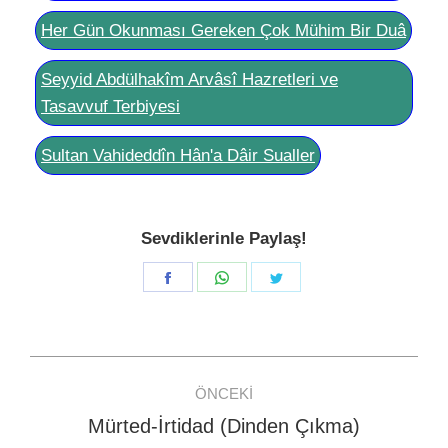
Her Gün Okunması Gereken Çok Mühim Bir Duâ
Seyyid Abdülhakîm Arvâsî Hazretleri ve
Tasavvuf Terbiyesi
Sultan Vahideddîn Hân'a Dâir Sualler
Sevdiklerinle Paylaş!
Share
Share
Share
on
on
on
Facebook
WhatsApp
Twitter
Post
ÖNCEKI
navigation
Mürted-İrtidad (Dinden Çıkma)
Previous