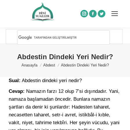
Instagram
Facebook
Twitter
Abdestin Dindeki Yeri Nedir?
You are here:
Anasayfa
Abdest
Abdestin Dindeki Yeri Nedir?
Sual:
Abdestin dindeki yeri nedir?
Cevap:
Namazın farzı 12 olup 7’si dışındadır. Yani,
namaza başlamadan öncedir. Bunlara namazın
şartları da denir ki şunlardır: Hadesten taharet,
necasetten taharet, setr-i avret, istikbâl-i kıble,
vakit, niyet, tahrime tekbîri. Her şeyin vücudu, yani