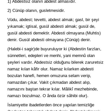
1) Abdestsiz olanın abdest almasıdır.
2) Cünüp olanın, gusletmesidir.
Vüdu, abdest; tevetti, abdest almak; gasl, bir şeyi
yıkamak; igtisal, gusül abdesti almak; gusül de,
gusül abdesti demektir. Abdesti olmayana (Muhtis)
denir. Gusül abdesti olmayana (Cünüp) denir.
(Halebi-i sagir)de buyuruluyor ki (Abdestin farzları,
sünnetleri, edepleri ve menhi, yani memnû olan
şeyleri vardır. Abdestsiz olduğunu bilerek zaruretsiz
namaz kılan kâfir olur. Namaz kılarken abdesti
bozulan hanefi, hemen omuzuna selam verip,
namazdan çıkar. Vakit çıkmadan abdest alıp,
namazını baştan tekrar kılar. Mâlikî mezhebinde,
namazı bozulmaz. O ânda özür sâhibi olur).
İslamiyette ibadetlerden önce yapılan temizliğe