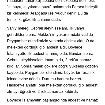
(hadesten taharete) abdest denir. Abdest kelimesi;
“el suyu, el yıkama suyu” anlamında Farsça birleşik
bir kelimedir. Arapçada ise “vudu” denir. Bu da
temizlik, güzellik anlamındadır.
Vahiy meleği Cebrail aleyhisselam, ilk vahyi
getirdikten sonra Mekke’nin yukarısındaki vadide
Peygamber efendimizin yanında abdest aldı. O da
melekten gördüğü gibi abdest aldı. Böylece
İslamiyette ilk abdest alınmış oldu. Bundan sonra
Cebrail aleyhisselam imam oldu, 2 rek’at namaz
kıldılar. Sonra melek göklere doğru yükselip gözden
kayboldu. Peygamber efendimiz büyük bir ferahlık
içinde evine döndü. Durumu hanımı hazret-i
Hadice’ye anlattı; ona melekten gördüğü gibi abdest
almayı öğretti ve 2 rek’at namaz kıldırdı.
Böylece İslamiyetin başlangıcında abdest ve namaz