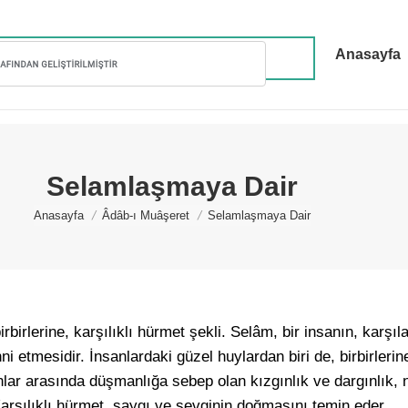
Anasayfa
Selamlaşmaya Dair
You are here:
Anasayfa
Âdâb-ı Muâşeret
Selamlaşmaya Dair
birlerine, karşılıklı hürmet şekli. Selâm, bir insanın, karşıla
ni etmesidir. İnsanlardaki güzel huylardan biri de, birbirleri
lar arasında düşmanlığa sebep olan kızgınlık ve dargınlık, 
Karşılıklı hürmet, saygı ve sevginin doğmasını temin eder.