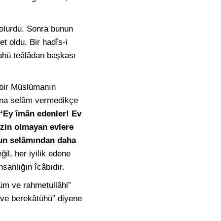
olurdu. Sonra bunun
 oldu. Bir hadîs-i
ahü teâlâdan başkası
 bir Müslümanın
 ona selâm vermedikçe
“Ey îmân edenler! Ev
zin olmayan evlere
onun selâmından daha
il, her iyilik edene
nsanlığın îcâbıdır.
üm ve rahmetullâhi”
 ve berekâtühü” diyene