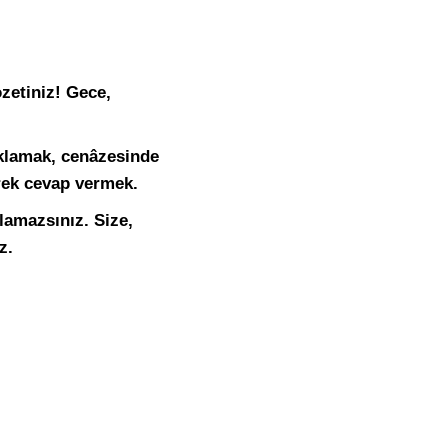
özetiniz! Gece,
klamak, cenâzesinde
rek cevap vermek.
lamazsınız. Size,
z.