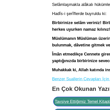
Selâmlaşmakla alâkalı hükümler, 
Hadîs-i şerîflerde buyruldu ki:
Birbirinize selâm veriniz! Bir
herkes uyurken namaz kılınız!
Müslümanın Müslüman üzerin
bulunmak, dâvetine gitmek ve
Îmân etmedikçe Cennete girem
yaptığınızda birbirinize seve
Muhakkak ki, Allah katında ins
Benzer Suallerin Cevapları İçin 
En Çok Okunan Yazı
Tavsiye Ettiğimiz Temel Kitapl