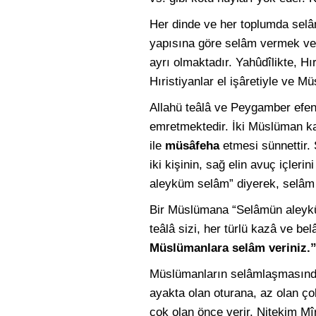
Her dinde ve her toplumda selâm
yapısına göre selâm vermek ve al
ayrı olmaktadır. Yahûdîlikte, Hı
Hıristiyanlar el işâretiyle ve 
Allahü teâlâ ve Peygamber efen
emretmektedir. İki Müslüman ka
ile
müsâfeha
etmesi sünnettir.
iki kişinin, sağ elin avuç içlerini
aleyküm selâm” diyerek, selâm al
Bir Müslümana “Selâmün aleyk
teâlâ sizi, her türlü kazâ ve be
Müslümanlara selâm veriniz.
Müslümanların selâmlaşmasında
ayakta olan oturana, az olan ço
çok olan önce verir. Nitekim Mî