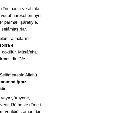
dînî inancı ve ahlâkî
 vücut hareketleri ayrı
er parmak işâretiyle,
 selâmlaşırlar.
elâmı almalarını
onra el
ı dökülür. Müsâfeha;
irmesidir. “Ve
elâmettesin Allahü
 tanımadığınız
dir.
n yaya yürüyene,
verir. Rütbe ve nîmeti
m verildiği zaman, bir