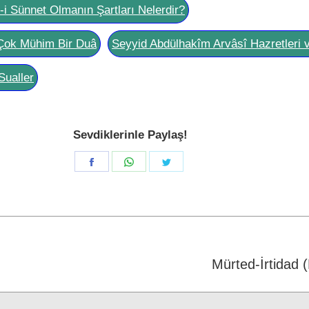
l-i Sünnet Olmanın Şartları Nelerdir?
Çok Mühim Bir Duâ
Seyyid Abdülhakîm Arvâsî Hazretleri 
Sualler
Sevdiklerinle Paylaş!
Share
Share
Share
on
on
on
Facebook
WhatsApp
Twitter
Next
Mürted-İrtidad 
post: