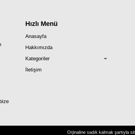
Hızlı Menü
Anasayfa
n
Hakkımızda
Kategoriler
İletişim
 bize
Orjinaline sadık kalmak şartıyla si