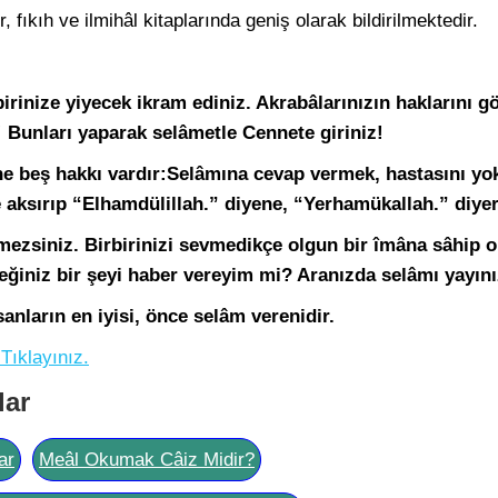
fıkıh ve ilmihâl kitaplarında geniş olarak bildirilmektedir.
birinize yiyecek ikram ediniz. Akrabâlarınızın haklarını g
 Bunları yaparak selâmetle Cennete giriniz!
e beş hakkı
vardır:Selâmına
cevap vermek, hastasını yo
 aksırıp “Elhamdülillah.” diyene, “Yerhamükallah.” diye
ezsiniz. Birbirinizi sevmedikçe olgun bir îmâna sâhip o
ceğiniz bir şeyi haber vereyim mi? Aranızda selâmı yayını
anların en iyisi, önce selâm verenidir.
Tıklayınız.
lar
ar
Meâl Okumak Câiz Midir?