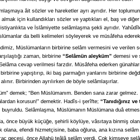
laşmaya âit sözler ve hareketler ayrı ayrıdır. Her toplumun 
mak için kullandıkları sözler ve yaptıkları el, baş ve diğer
ristiyanlıkta ve İslâmiyette selâmlaşma şekli ayrıdır. Yahûdîl
Müslümanlar da belli kelimeleri söyleyerek ve müsâfeha ederek
dimiz, Müslümanların birbirine selâm vermesini ve verilen s
rşılaştığı zaman, birbirine
“Selâmün aleyküm”
demesi ve s
 Selâma cevap verilmesi farzdır. Müsâfeha ederken günahlar
 birbirine yapıştırıp, iki
baş parmağın
yanlarını birbirine değd
ınır. Birbirinden ayrılırken de böyle selâmlaşırlar.
üm” demek; “Ben Müslümanım. Benden sana zarar gelmez. S
lâlardan korusun!” demektir. Hadîs-i şerîfte;
“Tanıdığınız ve
”
buyruldu. Selâmlaşma, Müslümanın Müslümana duâ etmesi
, önce büyük küçüğe, şehirli köylüye, vâsıtaya binmiş ola
k olana, efendi hizmetçisine, baba oğluna, ana kızına selâm 
rac gecesi, önce Allahü teâlâ selâm verdi. Çok kimseye selâ