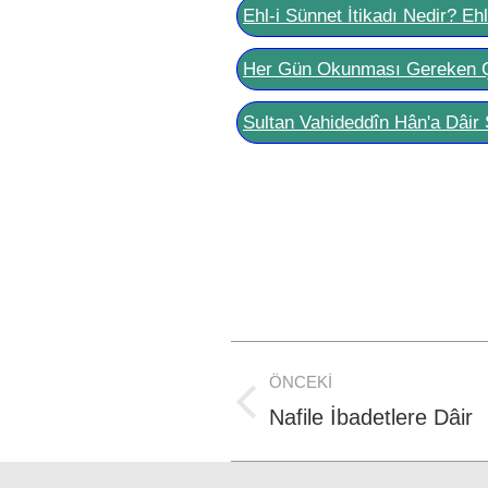
Ehl-i Sünnet İtikadı Nedir? Eh
Her Gün Okunması Gereken 
Sultan Vahideddîn Hân'a Dâir 
Post
ÖNCEKI
navigation
Previous
Nafile İbadetlere Dâir
post: