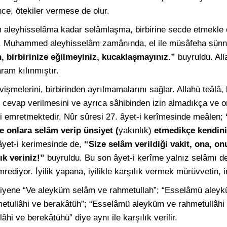
nce, ötekiler vermese de olur.
 aleyhisselâma kadar selâmlaşma, birbirine secde etmekle 
. Muhammed aleyhisselâm zamânında, el ile müsâfeha sünnet
, birbirinize eğilmeyiniz, kucaklaşmayınız.”
buyruldu. All
ram kılınmıştır.
melerini, birbirinden ayrılmamalarını sağlar. Allahü teâlâ,
e cevap verilmesini ve ayrıca sâhibinden izin almadıkça ve
ni emretmektedir. Nûr sûresi 27. âyet-i kerîmesinde meâlen;
e onlara selâm verip ünsiyet (
yakınlık)
etmedikçe kendini
âyet-i kerimesinde de,
“Size selâm verildiği vakit, ona, 
ık veriniz!”
buyruldu. Bu son âyet-i kerîme yalnız selâmı değ
emrediyor. İyilik yapana, iyilikle karşılık vermek mürüvvetin, i
iyene “Ve aleyküm selâm ve rahmetullah”; “Esselâmü aleyk
etullâhi ve berakâtüh”; “Esselâmü aleyküm ve rahmetullâhi
i ve berekâtühü” diye aynı ile karşılık verilir.