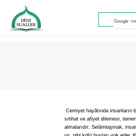
Cemiyet hayâtında insanların bir
sıhhat ve afiyet dilemesi, temen
almalarıdır. Selâmlaşmak, insan
vs. gibi kötü huyları yok eder. 