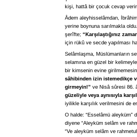
kişi, hattâ bir çocuk cevap veri
Âdem aleyhisselâmdan, İbrâhim
yerine boynuna sarılmakla oldu
şerîfte;
“Karşılaştığınız zaman
için rükû ve secde yapılması ha
Selâmlaşma, Müslümanların seviş
selamına en güzel bir kelimeyl
bir kimsenin evine girilmemesi
sâhibinden izin istemedikçe v
girmeyin!”
ve Nisâ sûresi 86. 
güzeliyle veya aynısıyla karşıl
iyilikle karşılık verilmesini de 
O halde: “Esselâmü aleyküm” d
diyene “Aleyküm selâm ve rahm
“Ve aleyküm selâm ve rahmetullâh