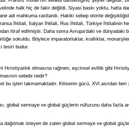
 Fransız İhtilali’nin sebebi bahsettiğiniz şeyler değildir. Bu
velinde halk hiç de fakir değildi. Siyasi baskı yoktu, hatta d
ne adi mahkuma rastlandı. Hakiki sebep otorite değişikliğidir
nsa İhtilali, İtalyan İhtilali, Rus İhtilali, Türkiye İhtilalinin
fından itiraf edilmiştir. Daha sonra Avrupa’daki ve dünyadaki 
ürlüğe sokuldu. Böylece imparatorluklar, krallıklar, monarşile
çi tesiri budur.
ni Hıristiyanlık olmasına rağmen, eşcinsel evlilik gibi Hırist
nmasının sebebi nedir?
bu işleri takmamaktadır. Kilisenin gücü, XVI.asırdan beri z
sı, global sermaye ve global güçlerin nüfuzunu daha fazla a
da dağıtmak isteyen de zaten global sermaye ve global güçler