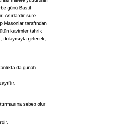
nlar millete yutturulan
arbe günü Bastil
. Asırlardır süre
 hep Masonlar tarafından
bütün kavimler tahrik
r, dolayısıyla gelenek,
iyanlıkta da günah
ayıftır.
rttırmasına sebep olur
dir.