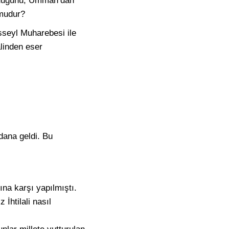
olduğunu; Umman’dan
 mudur?
isseyl Muharebesi ile
alinden eser
dana geldi. Bu
rına karşı yapılmıştı.
İhtilali nasıl