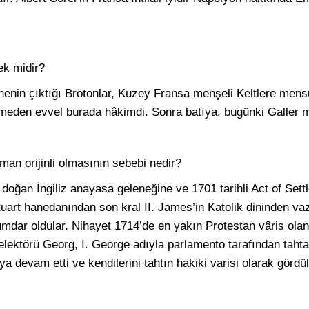
ek midir?
enin çıktığı Brötonlar, Kuzey Fransa menşeli Keltlere mensu
meden evvel burada hâkimdi. Sonra batıya, bugünki Galler mı
Alman orijinli olmasının sebebi nedir?
e doğan İngiliz anayasa geleneğine ve 1701 tarihli Act of Sett
tuart hanedanından son kral II. James’in Katolik dininden 
kümdar oldular. Nihayet 1714’de en yakın Protestan vâris olan
lektörü Georg, I. George adıyla parlamento tarafından tahta 
 devam etti ve kendilerini tahtın hakiki varisi olarak gördül