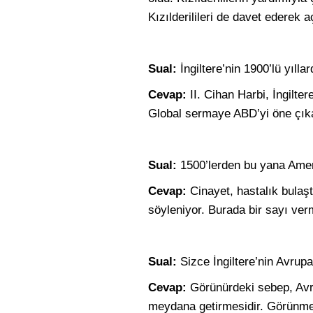
Kızılderilileri de davet ederek a
Sual:
İngiltere’nin 1900’lü yıll
Cevap:
II. Cihan Harbi, İngilte
Global sermaye ABD’yi öne çıka
Sual:
1500’lerden bu yana Ameri
Cevap:
Cinayet, hastalık bulaşt
söyleniyor. Burada bir sayı ve
Sual:
Sizce İngiltere’nin Avrup
Cevap:
Görünürdeki sebep, Avru
meydana getirmesidir. Görünmeye