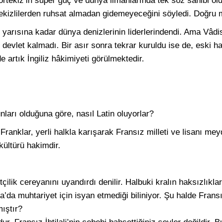
ortekiz’in süper güç ve dünya limanlarında tek söz sahibi 
ekizlilerden ruhsat almadan gidemeyeceğini söyledi. Doğru
ci yarısına kadar dünya denizlerinin liderlerindendi. Ama Vâd
ir devlet kalmadı. Bir asır sonra tekrar kuruldu ise de, eski h
 artık İngiliz hâkimiyeti görülmektedir.
nları olduğuna göre, nasıl Latin oluyorlar?
ranklar, yerli halkla karışarak Fransız milleti ve lisanı mey
kültürü hakimdir.
etçilik cereyanını uyandırdı denilir. Halbuki kralın haksızlıkla
’da muhtariyet için isyan etmediği biliniyor. Şu halde Fransız 
mıştır?