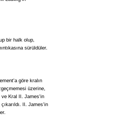
p bir halk olup,
ntıkasına sürüldüler.
lement’a göre kralın
vazgeçmemesi üzerine,
 ve Kral II. James’in
çıkarıldı. II. James’in
er.