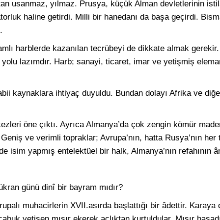
tan usanmaz, yılmaz. Prusya, küçük Alman devletlerinin isti
atorluk haline getirdi. Milli bir hanedanı da başa geçirdi. Bis
.
amlı harblerde kazanılan tecrübeyi de dikkate almak gerekir. 
 yolu lazımdır. Harb; sanayi, ticaret, imar ve yetişmiş elem
tabii kaynaklara ihtiyaç duyuldu. Bundan dolayı Afrika ve di
kezleri öne çıktı. Ayrıca Almanya’da çok zengin kömür made
 Geniş ve verimli topraklar; Avrupa’nın, hatta Rusya’nın her 
de isim yapmış entelektüel bir halk, Almanya’nın refahının âmi
şükran günü dinî bir bayram mıdır?
upalı muhacirlerin XVII.asırda başlattığı bir âdettir. Karaya ç
a çabuk yetişen mısır ekerek açlıktan kurtuldular. Mısır hasad