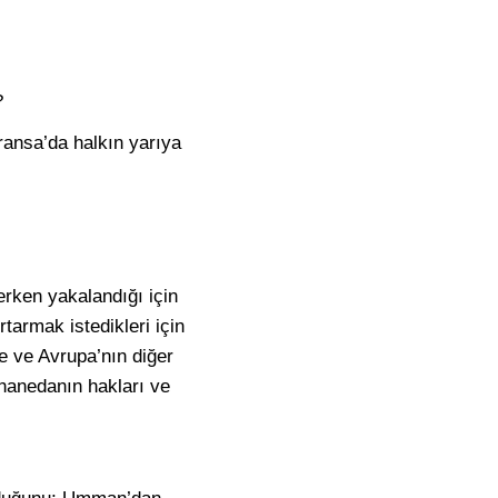
?
ransa’da halkın yarıya
erken yakalandığı için
tarmak istedikleri için
re ve Avrupa’nın diğer
hanedanın hakları ve