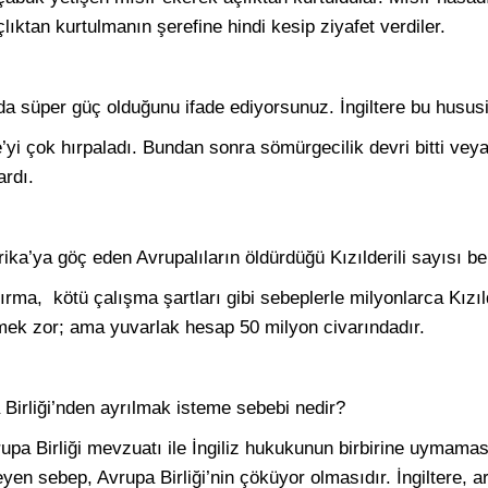
çlıktan kurtulmanın şerefine hindi kesip ziyafet verdiler.
arda süper güç olduğunu ifade ediyorsunuz. İngiltere bu hususi
re’yi çok hırpaladı. Bundan sonra sömürgecilik devri bitti veya 
rdı.
ka’ya göç eden Avrupalıların öldürdüğü Kızılderili sayısı bel
ırma, kötü çalışma şartları gibi sebeplerle milyonlarca Kızıld
rmek zor; ama yuvarlak hesap 50 milyon civarındadır.
a Birliği’nden ayrılmak isteme sebebi nedir?
pa Birliği mevzuatı ile İngiliz hukukunun birbirine uymamas
n sebep, Avrupa Birliği’nin çöküyor olmasıdır. İngiltere, ar