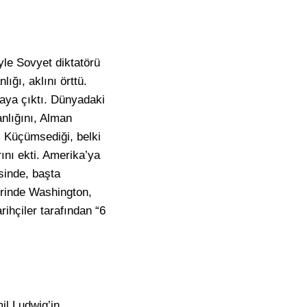
yle Sovyet diktatörü
ığı, aklını örttü.
taya çıktı. Dünyadaki
nlığını, Alman
. Küçümsediği, belki
ını ekti. Amerika’ya
sinde, başta
rinde Washington,
ihçiler tarafından “6
il Ludwig’in