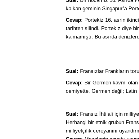
Sual:
Bir hocamız 18. Asırda P
kalkan geminin Singapur’a Port
Cevap:
Portekiz 16. asrin ikin
tarihten silindi. Portekiz diye b
kalmamıştı. Bu asırda denizlerde
Sual:
Fransızlar Frankların toru
Cevap:
Bir Germen kavmi olan F
cemiyette, Germen değil; Latin 
Sual:
Fransız İhtilali için milliy
Herhangi bir etnik grubun Fransa
milliyetçilik cereyanını uyandır