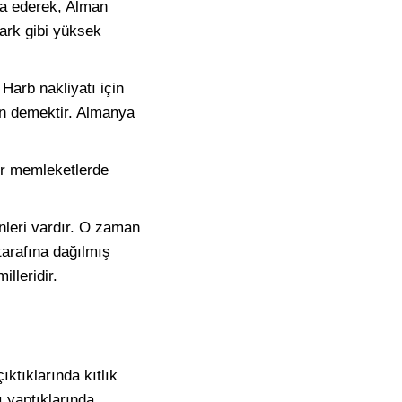
la ederek, Alman
mark gibi yüksek
Harb nakliyatı için
an demektir. Almanya
ğer memleketlerde
nleri vardır. O zaman
tarafına dağılmış
lleridir.
ıktıklarında kıtlık
ı yaptıklarında,