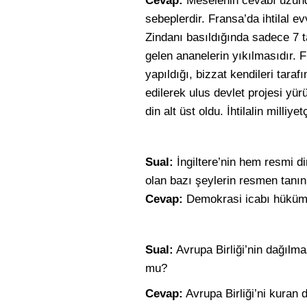
Cevap:
Meselenin cevabı uzundur.
sebeplerdir. Fransa’da ihtilal ev
Zindanı basıldığında sadece 7 ta
gelen ananelerin yıkılmasıdır. Fra
yapıldığı, bizzat kendileri tara
edilerek ulus devlet projesi yür
din alt üst oldu. İhtilalin milliyet
Sual:
İngiltere’nin hem resmi di
olan bazı şeylerin resmen tanı
Cevap:
Demokrasi icabı hükümet 
Sual:
Avrupa Birliği’nin dağılma
mu?
Cevap:
Avrupa Birliği’ni kuran 