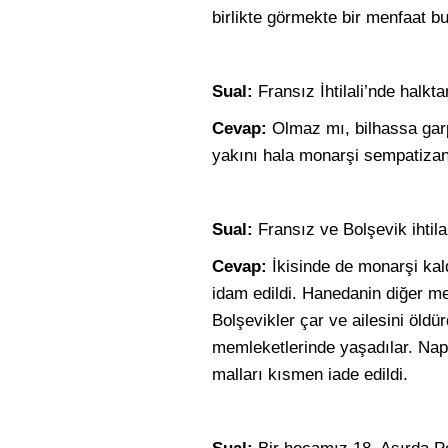
birlikte görmekte bir menfaat b
Sual:
Fransız İhtilali’nde halk
Cevap:
Olmaz mı, bilhassa garp
yakını hala monarşi sempatizan
Sual:
Fransız ve Bolşevik ihtil
Cevap:
İkisinde de monarşi kald
idam edildi. Hanedanin diğer men
Bolşevikler çar ve ailesini öldü
memleketlerinde yaşadılar. Nap
malları kısmen iade edildi.