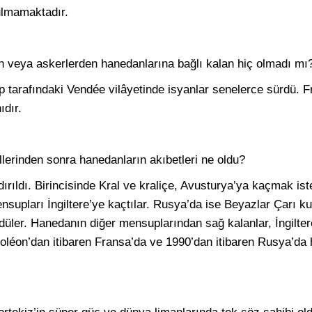
ulmamaktadır.
tan veya askerlerden hanedanlarına bağlı kalan hiç olmadı mı
 tarafındaki Vendée vilâyetinde isyanlar senelerce sürdü. F
ıdır.
allerinden sonra hanedanların akıbetleri ne oldu?
ırıldı. Birincisinde Kral ve kraliçe, Avusturya’ya kaçmak ist
supları İngiltere’ye kaçtılar. Rusya’da ise Beyazlar Çarı kur
rdüler. Hanedanın diğer mensuplarından sağ kalanlar, İngilte
oléon’dan itibaren Fransa’da ve 1990’dan itibaren Rusya’da 