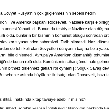
ra Sovyet Rusya’nın çok güçlenmesinin sebebi nedir?
hill ve Amerika başkanı Roosevelt, Nazilere karşı elbirliği
’in annesi Yahudi idi. Bunun da tesiriyle Nazilere olan düşmanl
irli oldu. bunların bir kısmının komünist olduğu sonradan or
avizm siyasetinden habersizdi. Tarih bilmezdi. Nazi düşma
erden de tehlikeli olan Sovyetleri dünyanın başına bela yaptı
larını bile dinlemedi. Avrupa’ya Amerikan düşmanlığı tohumlar
iği’nde bunun rolü oldu. Komünizmin cihanşümul hale gelme
’nın bitmez tükenmez gafları rol oynamış; Soğuk Savaş dev
 sebeple aslında büyük bir iktisatçı olan Roosevelt, bazı tar
ihtilâli hakkında kitap tavsiye edebilir misiniz?
r. Albert Sorel’in Fransa İhtilali iyidir Napolyon hakkında Em