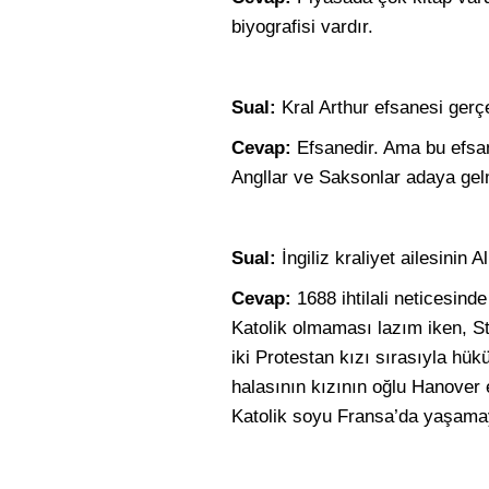
biyografisi vardır.
Sual:
Kral Arthur efsanesi gerç
Cevap:
Efsanedir. Ama bu efsan
Angllar ve Saksonlar adaya gel
Sual:
İngiliz kraliyet ailesinin 
Cevap:
1688 ihtilali neticesind
Katolik olmaması lazım iken, S
iki Protestan kızı sırasıyla hü
halasının kızının oğlu Hanover e
Katolik soyu Fransa’da yaşamaya