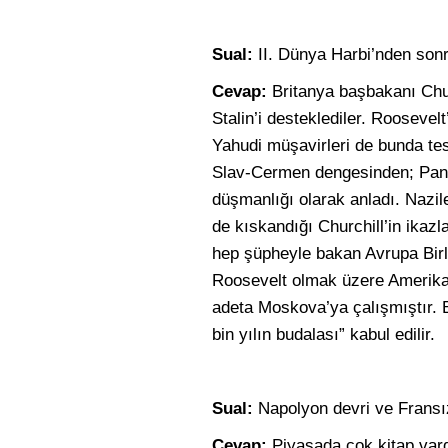
Sual:
II. Dünya Harbi’nden son
Cevap:
Britanya başbakanı Churc
Stalin’i desteklediler. Roosevelt
Yahudi müşavirleri de bunda tes
Slav-Cermen dengesinden; Pansl
düşmanlığı olarak anladı. Nazil
de kıskandığı Churchill’in ikaz
hep şüpheyle bakan Avrupa Birl
Roosevelt olmak üzere Amerika
adeta Moskova’ya çalışmıştır. Bu
bin yılın budalası” kabul edilir.
Sual:
Napolyon devri ve Fransız 
Cevap:
Piyasada çok kitap vardı