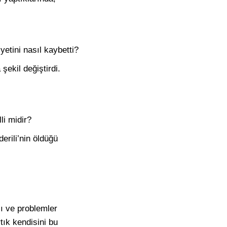
yetini nasıl kaybetti?
şekil değiştirdi.
li midir?
erili’nin öldüğü
ı ve problemler
tık kendisini bu