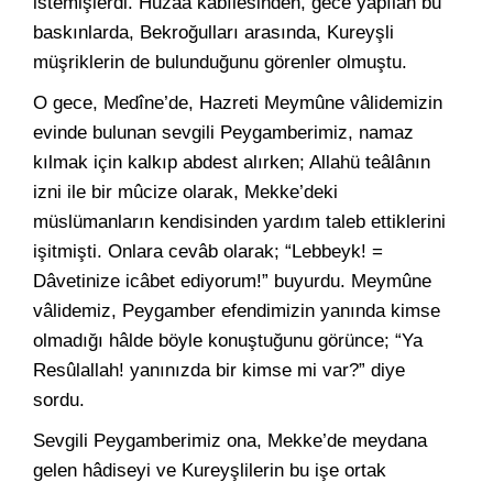
istemişlerdi. Huzâa kabîlesinden, gece yapılan bu
baskınlarda, Bekroğulları arasında, Kureyşli
müşriklerin de bulunduğunu görenler olmuştu.
O gece, Medîne’de, Hazreti Meymûne vâlidemizin
evinde bulunan sevgili Peygamberimiz, namaz
kılmak için kalkıp abdest alırken; Allahü teâlânın
izni ile bir mûcize olarak, Mekke’deki
müslümanların kendisinden yardım taleb ettiklerini
işitmişti. Onlara cevâb olarak; “Lebbeyk! =
Dâvetinize icâbet ediyorum!” buyurdu. Meymûne
vâlidemiz, Peygamber efendimizin yanında kimse
olmadığı hâlde böyle konuştuğunu görünce; “Ya
Resûlallah! yanınızda bir kimse mi var?” diye
sordu.
Sevgili Peygamberimiz ona, Mekke’de meydana
gelen hâdiseyi ve Kureyşlilerin bu işe ortak