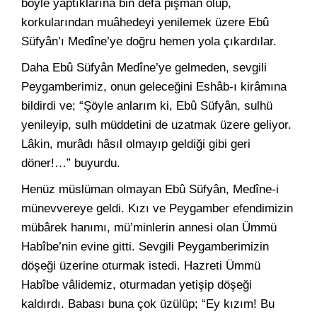
böyle yaptıklarına bin defâ pişmân olup,
korkularından muâhedeyi yenilemek üzere Ebû
Süfyân’ı Medîne’ye doğru hemen yola çıkardılar.
Daha Ebû Süfyân Medîne’ye gelmeden, sevgili
Peygamberimiz, onun geleceğini Eshâb-ı kirâmına
bildirdi ve; “Şöyle anlarım ki, Ebû Süfyân, sulhü
yenileyip, sulh müddetini de uzatmak üzere geliyor.
Lâkin, murâdı hâsıl olmayıp geldiği gibi geri
döner!…” buyurdu.
Henüz müslüman olmayan Ebû Süfyân, Medîne-i
münevvereye geldi. Kızı ve Peygamber efendimizin
mübârek hanımı, mü’minlerin annesi olan Ümmü
Habîbe’nin evine gitti. Sevgili Peygamberimizin
döşeği üzerine oturmak istedi. Hazreti Ümmü
Habîbe vâlidemiz, oturmadan yetişip döşeği
kaldırdı. Babası buna çok üzülüp; “Ey kızım! Bu