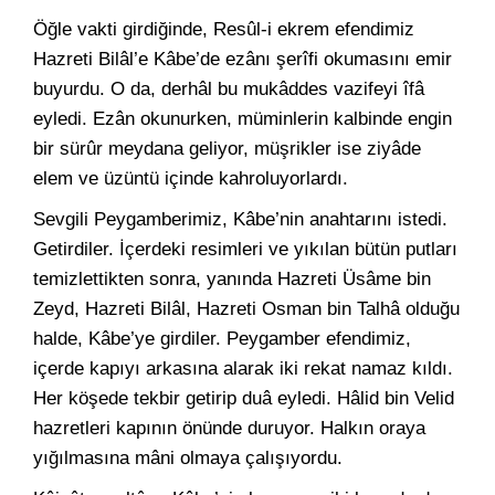
Öğle vakti girdiğinde, Resûl-i ekrem efendimiz
Hazreti Bilâl’e Kâbe’de ezânı şerîfi okumasını emir
buyurdu. O da, derhâl bu mukâddes vazifeyi îfâ
eyledi. Ezân okunurken, müminlerin kalbinde engin
bir sürûr meydana geliyor, müşrikler ise ziyâde
elem ve üzüntü içinde kahroluyorlardı.
Sevgili Peygamberimiz, Kâbe’nin anahtarını istedi.
Getirdiler. İçerdeki resimleri ve yıkılan bütün putları
temizlettikten sonra, yanında Hazreti Üsâme bin
Zeyd, Hazreti Bilâl, Hazreti Osman bin Talhâ olduğu
halde, Kâbe’ye girdiler. Peygamber efendimiz,
içerde kapıyı arkasına alarak iki rekat namaz kıldı.
Her köşede tekbir getirip duâ eyledi. Hâlid bin Velid
hazretleri kapının önünde duruyor. Halkın oraya
yığılmasına mâni olmaya çalışıyordu.