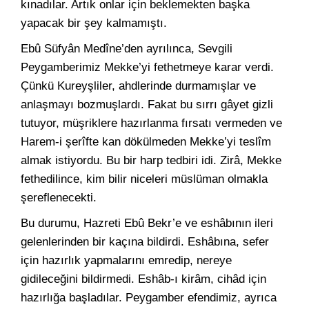
kınadılar. Artık onlar için beklemekten başka
yapacak bir şey kalmamıştı.
Ebû Süfyân Medîne’den ayrılınca, Sevgili
Peygamberimiz Mekke’yi fethetmeye karar verdi.
Çünkü Kureyşliler, ahdlerinde durmamışlar ve
anlaşmayı bozmuşlardı. Fakat bu sırrı gâyet gizli
tutuyor, müşriklere hazırlanma fırsatı vermeden ve
Harem-i şerîfte kan dökülmeden Mekke’yi teslîm
almak istiyordu. Bu bir harp tedbiri idi. Zirâ, Mekke
fethedilince, kim bilir niceleri müslüman olmakla
şereflenecekti.
Bu durumu, Hazreti Ebû Bekr’e ve eshâbının ileri
gelenlerinden bir kaçına bildirdi. Eshâbına, sefer
için hazırlık yapmalarını emredip, nereye
gidileceğini bildirmedi. Eshâb-ı kirâm, cihâd için
hazırlığa başladılar. Peygamber efendimiz, ayrıca