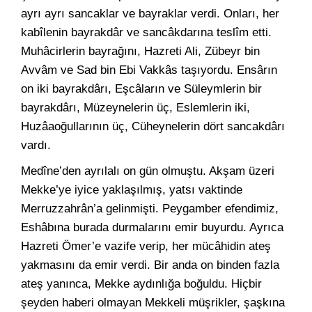
ayrı ayrı sancaklar ve bayraklar verdi. Onları, her
kabîlenin bayrakdâr ve sancâkdarına teslîm etti.
Muhâcirlerin bayrağını, Hazreti Ali, Zübeyr bin
Avvâm ve Sad bin Ebi Vakkâs taşıyordu. Ensârın
on iki bayrakdârı, Eşcâların ve Süleymlerin bir
bayrakdârı, Müzeynelerin üç, Eslemlerin iki,
Huzâaoğullarının üç, Cüheynelerin dört sancakdârı
vardı.
Medîne’den ayrılalı on gün olmuştu. Akşam üzeri
Mekke’ye iyice yaklaşılmış, yatsı vaktinde
Merruzzahrân’a gelinmişti. Peygamber efendimiz,
Eshâbına burada durmalarını emir buyurdu. Ayrıca
Hazreti Ömer’e vazife verip, her mücâhidin ateş
yakmasını da emir verdi. Bir anda on binden fazla
ateş yanınca, Mekke aydınlığa boğuldu. Hiçbir
şeyden haberi olmayan Mekkeli müşrikler, şaşkına