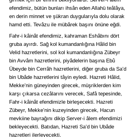
efendimiz, bütün bunları ihsân eden Allahü teâlâya,
en derin minnet ve şükran duygularıyla dolu olarak
hamd etti. Tevâzu ile mübârek başını önüne eğdi.
Fahr-i kâinât efendimiz, kahraman Eshâbını dört
gruba ayırdı. Sağ kol kumandanlığına Hâlid bin
Velid hazretlerini, sol kol kumandanlığına Zübeyr
bin Avvâm hazretlerini, piyâdelerin başına Ebû
Übeyde bin Cerrâh hazretlerini, diğer gruba da Sa’d
bin Ubâde hazretlerini tâyin eyledi. Hazreti Hâlid,
Mekke’nin güneyinden girecek, müşriklerden kim
karşı çıkarsa cezâlarını verecek, Safâ tepesinde,
Fahr-i kâinât efendimizle birleşecekti. Hazreti
Zübeyr, Mekke’nin kuzeyinden girecek, Hacun
mevkiine bayrağını dikip Server-i âlem efendimizi
bekleyecekti. Batıdan, Hazreti Sa’d bin Ubâde
hazretleri ilerleyecekti.