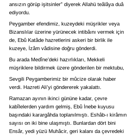
ansızın görüp işitsinler” diyerek Allahü teâlâya duâ
ediyordu.
Peygamber efendimiz, kuzeydeki müşrikler veya
Bizanslılar üzerine yürünecek intibâını vermek için
de, Ebû Katâde hazretlerini askeri bir birlik ile
kuzeye, İzâm vâdisine doğru gönderdi.
Bu arada Medîne’deki hazırlıkları, Mekkeli
müşriklere bildirmek üzere gönderilen bir mektubu,
Sevgili Peygamberimiz bir mûcize olarak haber
verdi. Hazreti Ali’yi göndererek yakalattı.
Ramazan ayının ikinci gününe kadar, çevre
kabîlelerden yardım gelmiş, Ebû İnebe kuyusu
başındaki karargâhda toplanılmıştı. Eshâb-ı kirâmın
sayısı on iki bine ulaşmıştı. Bunlardan dört bini
Ensâr, yedi yüzü Muhâcir, geri kalanı da çevredeki