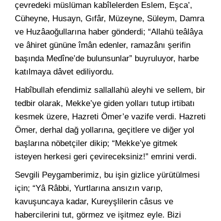
çevredeki müslüman kabîlelerden Eslem, Eşca’,
Cüheyne, Husayn, Gıfâr, Müzeyne, Süleym, Damra
ve Huzâaoğullarına haber gönderdi; “Allahü teâlâya
ve âhiret gününe îmân edenler, ramazânı şerifin
başında Medîne’de bulunsunlar” buyruluyor, harbe
katılmaya dâvet ediliyordu.
Habîbullah efendimiz sallallahü aleyhi ve sellem, bir
tedbir olarak, Mekke’ye giden yolları tutup irtibatı
kesmek üzere, Hazreti Ömer’e vazife verdi. Hazreti
Ömer, derhal dağ yollarına, geçitlere ve diğer yol
başlarına nöbetçiler dikip; “Mekke’ye gitmek
isteyen herkesi geri çevireceksiniz!” emrini verdi.
Sevgili Peygamberimiz, bu işin gizlice yürütülmesi
için; “Yâ Râbbi, Yurtlarına ansızın varıp,
kavuşuncaya kadar, Kureyşlilerin câsus ve
habercilerini tut, görmez ve işitmez eyle. Bizi