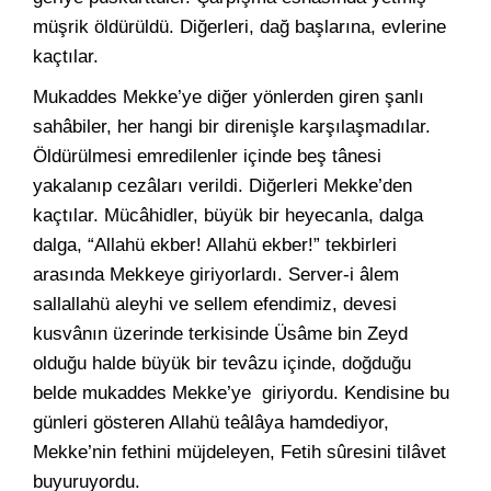
müşrik öldürüldü. Diğerleri, dağ başlarına, evlerine
kaçtılar.
Mukaddes Mekke’ye diğer yönlerden giren şanlı
sahâbiler, her hangi bir direnişle karşılaşmadılar.
Öldürülmesi emredilenler içinde beş tânesi
yakalanıp cezâları verildi. Diğerleri Mekke’den
kaçtılar. Mücâhidler, büyük bir heyecanla, dalga
dalga, “Allahü ekber! Allahü ekber!” tekbirleri
arasında Mekkeye giriyorlardı. Server-i âlem
sallallahü aleyhi ve sellem efendimiz, devesi
kusvânın üzerinde terkisinde Üsâme bin Zeyd
olduğu halde büyük bir tevâzu içinde, doğduğu
belde mukaddes Mekke’ye giriyordu. Kendisine bu
günleri gösteren Allahü teâlâya hamdediyor,
Mekke’nin fethini müjdeleyen, Fetih sûresini tilâvet
buyuruyordu.