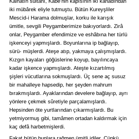
Kâinâtın sultânı, Kâbe’nin kapısının iki kanadından
iki mübârek eliyle tutmuştu. Bütün Kureyşliler
Mescid-i Harama dolmuşlar, korku ile karışık
ümitle, sevgili Peygamberimize bakıyorlardı. Zirâ
onlar, Peygamber efendimize ve eshâbına her türlü
işkenceyi yapmışlardı. Boyunlarına ip bağlayıp,
sürü- müşlerdi. Ateşe atıp, yakmaya çalışmışlardı.
Kızgın kayaları göğüslerine koyup, bayılıncaya
kadar işkence yapmışlardı. Ateşte kızartılmış
şişleri vücutlarına sokmuşlardı. Üç sene aç susuz
bir mahalleye hapsedip, her şeyden mahrum
bırakmışlardı. Ayaklarından develere bağlayıp, ayrı
yönlere çekmek sûretiyle parçalamışlardı.
Hepsinden öte yurtlarından çıkarmışlardı. Bu
yetmiyormuş gibi, tamâmen ortadan kaldırmak için
kaç defâ harbetmişlerdi.
Fakat bütün bunlara rağmen ümitli idiler. Çünkü