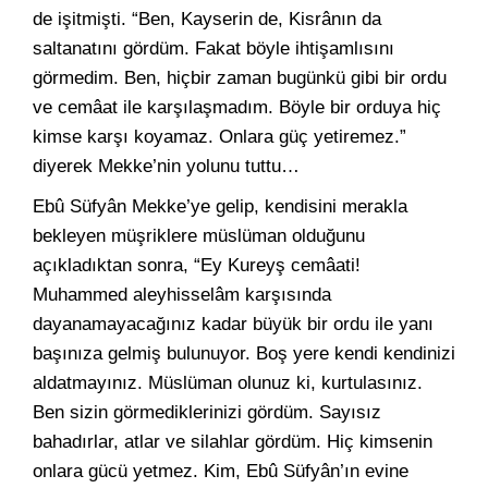
de işitmişti. “Ben, Kayserin de, Kisrânın da
saltanatını gördüm. Fakat böyle ihtişamlısını
görmedim. Ben, hiçbir zaman bugünkü gibi bir ordu
ve cemâat ile karşılaşmadım. Böyle bir orduya hiç
kimse karşı koyamaz. Onlara güç yetiremez.”
diyerek Mekke’nin yolunu tuttu…
Ebû Süfyân Mekke’ye gelip, kendisini merakla
bekleyen müşriklere müslüman olduğunu
açıkladıktan sonra, “Ey Kureyş cemâati!
Muhammed aleyhisselâm karşısında
dayanamayacağınız kadar büyük bir ordu ile yanı
başınıza gelmiş bulunuyor. Boş yere kendi kendinizi
aldatmayınız. Müslüman olunuz ki, kurtulasınız.
Ben sizin görmediklerinizi gördüm. Sayısız
bahadırlar, atlar ve silahlar gördüm. Hiç kimsenin
onlara gücü yetmez. Kim, Ebû Süfyân’ın evine