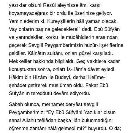
yazıklar olsun! Resûl aleyhisselâm, karşı
koyamayacağınız bir ordu ile üzerinize geliyor.
Yemin ederim ki, Kureyşlilerin hâli yaman olacak.
Vay onların başına geleceklere!” dedi. Ebû Süfyân
ve yanındakiler, korku ile mücâhidlerin arasından
geçerek Sevgili Peygamberimizin huzûr-i şeriflerine
geldiler. Kâinâtın sultânı, onları güzel karşıladı.
Mekkeliler hakkında bilgi aldı. Geç vakitlere kadar
konuştuktan sonra, onları İs- lâm’a dâvet eyledi.
Hâkim bin Hizâm ile Büdeyl, derhal Kelîme-i
şehâdet getirerek müslüman oldu. Fakat Ebû
Süfyân’ın tereddütü devâm ediyordu.
Sabah olunca, merhamet deryâsı sevgili
Peygamberimiz; “Ey Ebû Süfyân! Yazıklar olsun
sana! Allahü teâlâdan başka ilâh bulunmadığını
öğrenme zamânı hâlâ gelmedi mi?” buyurdu. O da;