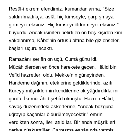
Resûl-i ekrem efendimiz, kumandanlarına, “Size
saldırılmadıkça, aslâ, hiç kimseyle, çarpışmaya
girmeyeceksiniz. Hiç kimseyi öldürmeyeceksiniz.”
buyurdu. Ancak isimleri belirtilen on beş kişiden kim
yakalanırsa, Kâbe’nin örtüsü altına bile gizlenseler,
başları uçurulacaktı.
Ramazânı şerifin on üçü, Cumâ günü idi.
Mücâhidlerden en önce harekete geçen, Hâlid bin
Velîd hazretleri oldu. Mekke’nin güneyinden,
Handeme dağının, eteklerine geldiklerinde, azılı
Kureyş müşriklerinin kendilerine ok yâğdırdıklarını
gördü. İki mücâhid şehîd olmuştu. Hazreti Hâlid,
savaş düzenindeki askerlerine, “Ancak bozguna
uğrayıp kaçanlar öldürülmeyecektir.” emrini
verdikten sonra, ileri atıldılar. Bir anda müşrikleri
geriye püskürttüler. Çarpışma esnâsında yetmiş