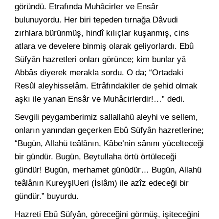
göründü. Etrafında Muhâcirler ve Ensâr
bulunuyordu. Her biri tepeden tırnağa Dâvudi
zırhlara bürünmüş, hindî kılıçlar kuşanmış, cins
atlara ve develere binmiş olarak geliyorlardı. Ebû
Süfyân hazretleri onları görünce; kim bunlar yâ
Abbâs diyerek merakla sordu. O da; “Ortadaki
Resûl aleyhisselâm. Etrâfındakiler de şehid olmak
aşkı ile yanan Ensâr ve Muhâcirlerdir!…” dedi.
Sevgili peygamberimiz sallallahü aleyhi ve sellem,
onların yanından geçerken Ebû Süfyân hazretlerine;
“Bugün, Allahü teâlânın, Kâbe’nin sânını yücelteceği
bir gündür. Bugün, Beytullaha örtü örtüleceği
gündür! Bugün, merhamet günüdür… Bugün, Allahü
teâlânın KureyşlUeri (İslâm) ile azîz edeceği bir
gündür.” buyurdu.
Hazreti Ebû Süfyân, göreceğini görmüş, işiteceğini