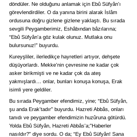
döndüler. Ne olduğunu anlamak için Ebû Süfyân’ı
görevlendirdiler. O da yanına birini alarak İslâm
ordusuna doğru gizlene gizlene yaklaştı. Bu sırada
sevgili Peygamberimiz, Eshâbından bâzılarına;
“Ebû Süfyân’a göz kulak olunuz. Mutlaka onu
bulursunuz!” buyurdu.
Kureyşliler, ilerledikçe hayretleri artıyor, dehşete
düşüyorlardı. Mekke’nin çevresine ne kadar çok
asker birikmişti ve ne kadar çok da ateş
yakmışlardı… onlar, bunları konuşa konuşa, Erak
isimli yere geldiler.
Bu sırada Peygamber efendimiz, yine; “Ebû Süfyân,
şu anda Erak’tadır” buyurdu. Hazreti Abbâs, onları
tanıdı ve peygamber efendimizin huzûruna götürdü.
Yolda Ebû Süfyân, Hazreti Abbâs’a;”Haberler
nasıldır?” diye sordu. O da; “Ey Ebû Süfyân! Sana