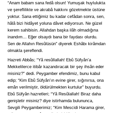
“Anam babam sana fedâ olsun! Yumuşak huylulukta
ve şereflilikte ve akrabâ hakkını gözetmekte üstüne
yoktur. Sana ettiğimiz bu kadar cefâdan sonra, sen,
hâlâ bizi hidâyet yoluna dâvet ediyorsun. Ne güzel
kerem sahibisin. Allahdan başka ilâh olmadığına
inandım… Eğer olsaydı bana bir faydası olurdu.
Sen de Allahın Resûlüsün” diyerek Eshâbı kirâmdan
olmakla şereflendi.
Hazreti Abbâs; “Yâ resûllallah! Ebû Süfyân’a
Mekkelilerce itibâr kazandıracak bir şey ihsân eder
misiniz?” dedi. Peygamber efendimiz, bunu kabul
edip; “Kim Ebû Süfyân’ın evine girer, sığınırsa, ona
emân verilmiştir, öldürülmekten kurtulur” buyurdu.
Ebû Süfyân hazretleri; “Yâ Resûlallah! Biraz daha
genişletir misiniz? diye istirhamda bulununca,
Sevgili Peygamberimiz; “Kim Mescidi Harama girer,