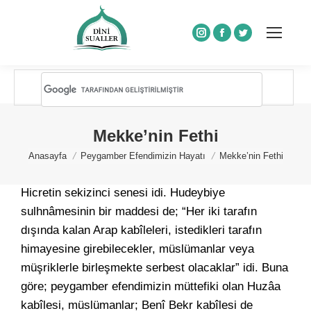
Instagram
Facebook
Twitter
Mekke’nin Fethi
You are here:
Anasayfa
Peygamber Efendimizin Hayatı
Mekke’nin Fethi
Hicretin sekizinci senesi idi. Hudeybiye
sulhnâmesinin bir maddesi de; “Her iki tarafın
dışında kalan Arap kabîleleri, istedikleri tarafın
himayesine girebilecekler, müslümanlar veya
müşriklerle birleşmekte serbest olacaklar” idi. Buna
göre; peygamber efendimizin müttefiki olan Huzâa
kabîlesi, müslümanlar; Benî Bekr kabîlesi de