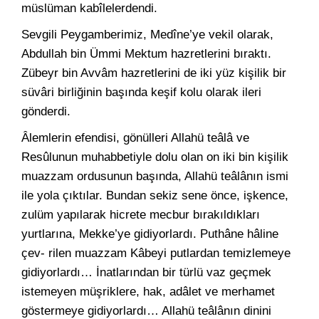
müslüman kabîlelerdendi.
Sevgili Peygamberimiz, Medîne’ye vekil olarak,
Abdullah bin Ümmi Mektum hazretlerini bıraktı.
Zübeyr bin Avvâm hazretlerini de iki yüz kişilik bir
süvâri birliğinin başında keşif kolu olarak ileri
gönderdi.
Âlemlerin efendisi, gönülleri Allahü teâlâ ve
Resûlunun muhabbetiyle dolu olan on iki bin kişilik
muazzam ordusunun başında, Allahü teâlânın ismi
ile yola çıktılar. Bundan sekiz sene önce, işkence,
zulüm yapılarak hicrete mecbur bırakıldıkları
yurtlarına, Mekke’ye gidiyorlardı. Puthâne hâline
çev- rilen muazzam Kâbeyi putlardan temizlemeye
gidiyorlardı… İnatlarından bir türlü vaz geçmek
istemeyen müşriklere, hak, adâlet ve merhamet
göstermeye gidiyorlardı… Allahü teâlânın dinini