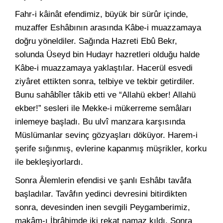
Fahr-i kâinât efendimiz, büyük bir sürûr içinde,
muzaffer Eshâbının arasında Kâbe-i muazzamaya
doğru yöneldiler. Sağında Hazreti Ebû Bekr,
solunda Üseyd bin Hudayr hazretleri olduğu halde
Kâbe-i muazzamaya yaklaştılar. Hacerül esvedi
ziyâret ettikten sonra, telbiye ve tekbir getirdiler.
Bunu sahâbîler tâkib etti ve “Allahü ekber! Allahü
ekber!” sesleri ile Mekke-i mükerreme semâları
inlemeye başladı. Bu ulvî manzara karşısında
Müslümanlar sevinç gözyaşları döküyor. Harem-i
şerife sığınmış, evlerine kapanmış müşrikler, korku
ile bekleşiyorlardı.
Sonra Âlemlerin efendisi ve şanlı Eshâbı tavâfa
başladılar. Tavâfın yedinci devresini bitirdikten
sonra, devesinden inen sevgili Peygamberimiz,
makâm-ı İbrâhimde iki rekat namaz kıldı. Sonra