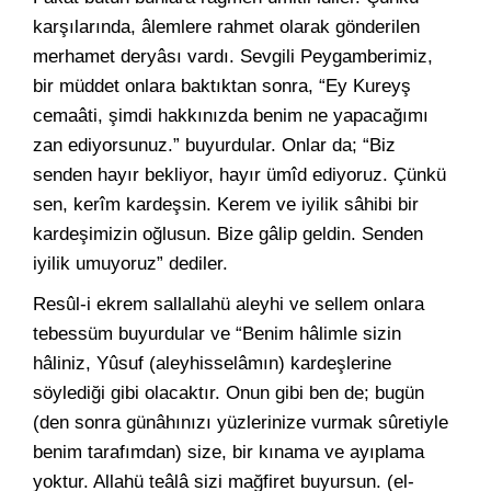
karşılarında, âlemlere rahmet olarak gönderilen
merhamet deryâsı vardı. Sevgili Peygamberimiz,
bir müddet onlara baktıktan sonra, “Ey Kureyş
cemaâti, şimdi hakkınızda benim ne yapacağımı
zan ediyorsunuz.” buyurdular. Onlar da; “Biz
senden hayır bekliyor, hayır ümîd ediyoruz. Çünkü
sen, kerîm kardeşsin. Kerem ve iyilik sâhibi bir
kardeşimizin oğlusun. Bize gâlip geldin. Senden
iyilik umuyoruz” dediler.
Resûl-i ekrem sallallahü aleyhi ve sellem onlara
tebessüm buyurdular ve “Benim hâlimle sizin
hâliniz, Yûsuf (aleyhisselâmın) kardeşlerine
söylediği gibi olacaktır. Onun gibi ben de; bugün
(den sonra günâhınızı yüzlerinize vurmak sûretiyle
benim tarafımdan) size, bir kınama ve ayıplama
yoktur. Allahü teâlâ sizi mağfiret buyursun. (el-