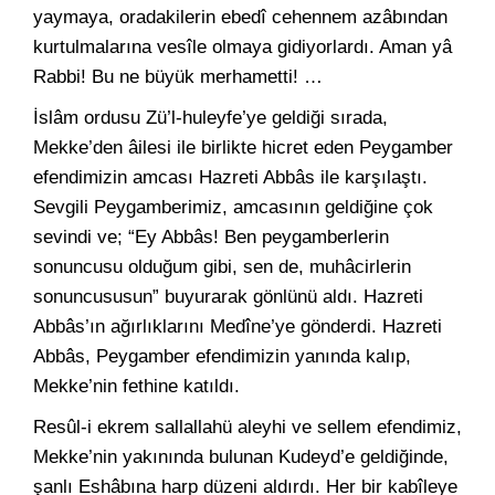
yaymaya, oradakilerin ebedî cehennem azâbından
kurtulmalarına vesîle olmaya gidiyorlardı. Aman yâ
Rabbi! Bu ne büyük merhametti! …
İslâm ordusu Zü’l-huleyfe’ye geldiği sırada,
Mekke’den âilesi ile birlikte hicret eden Peygamber
efendimizin amcası Hazreti Abbâs ile karşılaştı.
Sevgili Peygamberimiz, amcasının geldiğine çok
sevindi ve; “Ey Abbâs! Ben peygamberlerin
sonuncusu olduğum gibi, sen de, muhâcirlerin
sonuncususun” buyurarak gönlünü aldı. Hazreti
Abbâs’ın ağırlıklarını Medîne’ye gönderdi. Hazreti
Abbâs, Peygamber efendimizin yanında kalıp,
Mekke’nin fethine katıldı.
Resûl-i ekrem sallallahü aleyhi ve sellem efendimiz,
Mekke’nin yakınında bulunan Kudeyd’e geldiğinde,
şanlı Eshâbına harp düzeni aldırdı. Her bir kabîleye