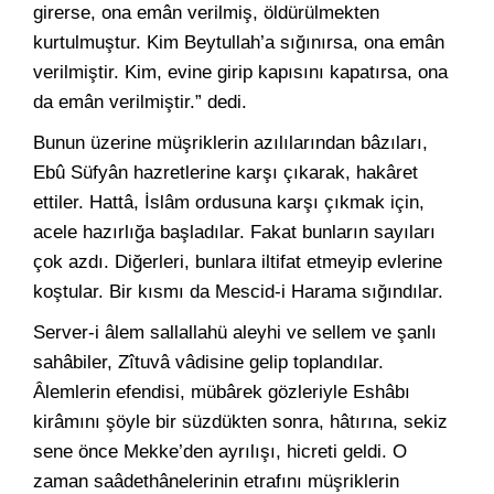
girerse, ona emân verilmiş, öldürülmekten
kurtulmuştur. Kim Beytullah’a sığınırsa, ona emân
verilmiştir. Kim, evine girip kapısını kapatırsa, ona
da emân verilmiştir.” dedi.
Bunun üzerine müşriklerin azılılarından bâzıları,
Ebû Süfyân hazretlerine karşı çıkarak, hakâret
ettiler. Hattâ, İslâm ordusuna karşı çıkmak için,
acele hazırlığa başladılar. Fakat bunların sayıları
çok azdı. Diğerleri, bunlara iltifat etmeyip evlerine
koştular. Bir kısmı da Mescid-i Harama sığındılar.
Server-i âlem sallallahü aleyhi ve sellem ve şanlı
sahâbiler, Zîtuvâ vâdisine gelip toplandılar.
Âlemlerin efendisi, mübârek gözleriyle Eshâbı
kirâmını şöyle bir süzdükten sonra, hâtırına, sekiz
sene önce Mekke’den ayrılışı, hicreti geldi. O
zaman saâdethânelerinin etrafını müşriklerin