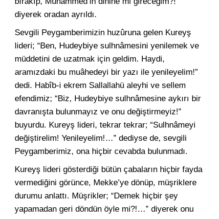
bırakıp, Muhammed’in dinine mi gireceğim?!”
diyerek oradan ayrıldı.
Sevgili Peygamberimizin huzûruna gelen Kureyş
lideri; “Ben, Hudeybiye sulhnâmesini yenilemek ve
müddetini de uzatmak için geldim. Haydi,
aramızdaki bu muâhedeyi bir yazı ile yenileyelim!”
dedi. Habîb-i ekrem Sallallahü aleyhi ve sellem
efendimiz; “Biz, Hudeybiye sulhnâmesine aykırı bir
davranışta bulunmayız ve onu değiştirmeyiz!”
buyurdu. Kureyş lideri, tekrar tekrar; “Sulhnâmeyi
değiştirelim! Yenileyelim!…” dediyse de, sevgili
Peygamberimiz, ona hiçbir cevabda bulunmadı.
Kureyş lideri gösterdiği bütün çabaların hiçbir fayda
vermediğini görünce, Mekke’ye dönüp, müşriklere
durumu anlattı. Müşrikler; “Demek hiçbir şey
yapamadan geri döndün öyle mi?!…” diyerek onu