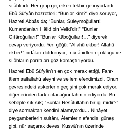
silâhlı idi. Her grup geçerken tekbir getiriyorlardı.
Ebû Süfyân hazretleri; “Bunlar kim?” diye soruyor,
Hazreti Abbâs da; “Bunlar, Süleymoğulları!
Kumandanları Hâlid bin Velid’dir!” “Bunlar
Gıfâroğulları!” “Bunlar Kâboğulları!…” diyerek
cevap veriyordu. Yeri göğü; “Allahü ekber! Allahü
ekber!” nidâları dolduruyor, mücâhidlerin çokluğu ve
silâhların parıltıları göz kamaştırıyordu.
Hazreti Ebû Süfyân’ın en çok merak ettiği, Fahr-i
âlem sallallahü aleyhi ve sellem efendimizdi. Onun
çevresindeki askerlerin geçişini çok merak ediyor,
diğerlerinden farklı olacağını tahmin ediyordu. Bu
sebeple sık sık; “Bunlar Resûlullahın birliği midir?”
diye sormaktan kendini alamıyordu… Nihâyet
peygamberlerin sultânı, Âlemlerin efendisi güneş
gibi, nûr saçarak devesi Kusvâ’nın üzerinde