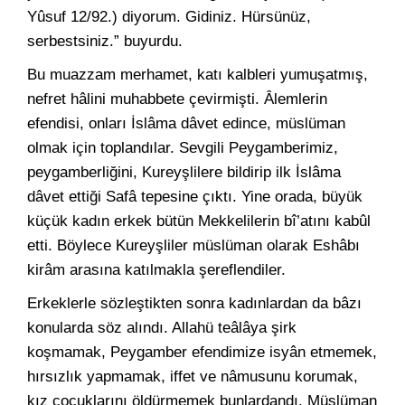
Yûsuf 12/92.) diyorum. Gidiniz. Hürsünüz,
serbestsiniz.” buyurdu.
Bu muazzam merhamet, katı kalbleri yumuşatmış,
nefret hâlini muhabbete çevirmişti. Âlemlerin
efendisi, onları İslâma dâvet edince, müslüman
olmak için toplandılar. Sevgili Peygamberimiz,
peygamberliğini, Kureyşlilere bildirip ilk İslâma
dâvet ettiği Safâ tepesine çıktı. Yine orada, büyük
küçük kadın erkek bütün Mekkelilerin bî’atını kabûl
etti. Böylece Kureyşliler müslüman olarak Eshâbı
kirâm arasına katılmakla şereflendiler.
Erkeklerle sözleştikten sonra kadınlardan da bâzı
konularda söz alındı. Allahü teâlâya şirk
koşmamak, Peygamber efendimize isyân etmemek,
hırsızlık yapmamak, iffet ve nâmusunu korumak,
kız çocuklarını öldürmemek bunlardandı. Müslüman