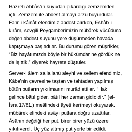
Hazreti Abbâs’ın kuyudan çıkardığı zemzemden
içti. Zemzem ile abdest almayı arzu buyurdular.
Fahr-i kâinât efendimiz abdest alırken, Eshâb-ı
kirâm, sevgili Peygamberimizin mübârek vücûduna
değen abdest suyunu yere düşürmeden havada
kapışmaya başladılar. Bu durumu gören müşrikler,
“Biz hayâtımızda böyle bir hükümdar ne gördük ne
de işittik.” diyerek hayrete düştüler.
Server-i âlem sallallahü aleyhi ve sellem efendimiz,
Kâbe’nin çevresine taştan ve tahtadan yapılmış
bütün putların yıkılmasını murâd ettiler. “Hak
gelince bâtıl gider, bâtıl her zaman gidicidir.” (el-
İsra 17/81.) meâlindeki âyeti kerîmeyi okuyarak,
mübârek elindeki asâyı putlara doğru uzattılar.
Âsânın değdiği her put, birer birer yüzü üzere
yıkılıverdi. Üç yüz altmış put yerle bir edildi.