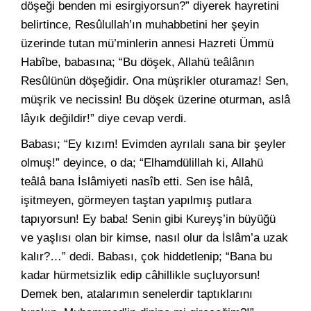
döşeği benden mi esirgiyorsun?” diyerek hayretini
belirtince, Resûlullah’ın muhabbetini her şeyin
üzerinde tutan mü’minlerin annesi Hazreti Ümmü
Habîbe, babasına; “Bu döşek, Allahü teâlânın
Resûlünün döşeğidir. Ona müşrikler oturamaz! Sen,
müşrik ve necissin! Bu döşek üzerine oturman, aslâ
lâyık değildir!” diye cevap verdi.
Babası; “Ey kızım! Evimden ayrılalı sana bir şeyler
olmuş!” deyince, o da; “Elhamdülillah ki, Allahü
teâlâ bana İslâmiyeti nasîb etti. Sen ise hâlâ,
işitmeyen, görmeyen taştan yapılmış putlara
tapıyorsun! Ey baba! Senin gibi Kureyş’in büyüğü
ve yaşlısı olan bir kimse, nasıl olur da İslâm’a uzak
kalır?…” dedi. Babası, çok hiddetlenip; “Bana bu
kadar hürmetsizlik edip câhillikle suçluyorsun!
Demek ben, atalarımın senelerdir taptıklarını