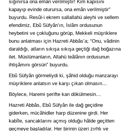
sığınırsa ona emân verilmiştir! Kim kapısını
kapayıp evinde oturursa, ona emân verilmiştir”
buyurdu. Resûl-i ekrem sallallahü aleyhi ve sellem
efendimiz, Ebû Süfyân’ın, İslâm ordusunun
heybetini ve çokluğunu görüp, Mekkeli müşriklere
bunu anlatması için Hazreti Abbâs’a; “Onu, vâdinin
daraldığı, atların sıkışa sıkışa geçtiği dağ boğazına
ilet. Müslümanların, Allahü teâlânın ordusunun
ihtişâmını görsün” buyurdu.
Ebû Süfyân görmeliydi ki, şâhid olduğu manzarayı
müşriklere anlatsın ve karşı çıkan olmasın…
Böylece, Haremi şerifte kan dökülmesin…
Hazreti Abbâs, Ebû Süfyân ile dağ geçidine
giderken, mücâhidler harp düzenine girdi. Her
kabîle, sancaklarını açmış olduğu hâlde geçitten
geçmeye başladılar. Her birinin üzeri zırhlı ve