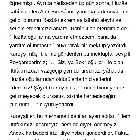
öğrenmişti. Ayrıca hâdiseden üç gün sonra, Huzâa
kabîlesinden Amr Bin Sâlim, yanında kırk süvâri ile
gelip, durumu Resûl-i ekrem sallallahü aleyhi ve
sellem efendimize anlattı. Habîbullah efendimiz de;
“Huzâa oğullarına yardım etmezsem, bana da
yardım olunmasın!” buyurarak bir mektup yazdırdı.
Kureyş müşriklerine gönderilen bu mektupta, sevgili
Peygamberimiz; “… Siz, ya Bekr oğulları ile olan
ittifâkınızdan vazgeçip geri durursunuz, yâhut da
Huzâa oğullarından öldürülenlerin diyetlerini
ödersiniz! Şâyet bu söylediklerimden birini yerine
getirmeyecek olursanız, sizinle harbedeceğimi
bildiririm!…” buyuruyorlardı.
Kureyşliler, bu merhameti dahi anlayamadılar. “Hem
ittifâkımızı kesmeyiz, hem de diyeti ödemeyiz!
Ancak harbedebiliriz” diye haber gönderdiler. Fakat,