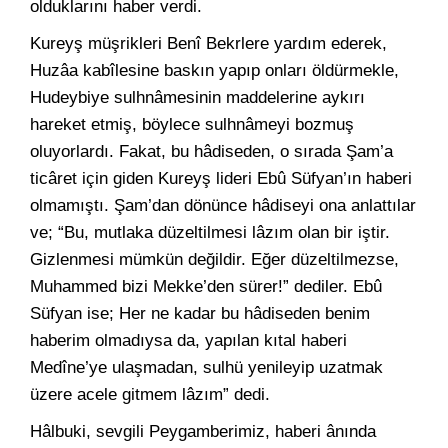
olduklarını haber verdi.
Kureyş müşrikleri Benî Bekrlere yardım ederek,
Huzâa kabîlesine baskın yapıp onları öldürmekle,
Hudeybiye sulhnâmesinin maddelerine aykırı
hareket etmiş, böylece sulhnâmeyi bozmuş
oluyorlardı. Fakat, bu hâdiseden, o sırada Şam’a
ticâret için giden Kureyş lideri Ebû Süfyan’ın haberi
olmamıştı. Şam’dan dönünce hâdiseyi ona anlattılar
ve; “Bu, mutlaka düzeltilmesi lâzım olan bir iştir.
Gizlenmesi mümkün değildir. Eğer düzeltilmezse,
Muhammed bizi Mekke’den sürer!” dediler. Ebû
Süfyan ise; Her ne kadar bu hâdiseden benim
haberim olmadıysa da, yapılan kıtal haberi
Medîne’ye ulaşmadan, sulhü yenileyip uzatmak
üzere acele gitmem lâzım” dedi.
Hâlbuki, sevgili Peygamberimiz, haberi ânında