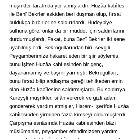
müşrikler tarafında yer almışlardır. Huzâa kabîlesi
ile Benî Bekrler eskiden beri düşman olup, fırsat
buldukça birbirlerine saldırırlardı. Hudeybiye
sulhuna göre, onlar da bir müddet için saldırılarını
durdurmuşlardı. Fakat, buna Benî Bekrler iki sene
uyabilmişlerdi. Bekroğullarından biri, sevgili
Peygamberimize hakaret eden bir şiir söylemiş,
bunu işiten Huzâa kabîlesinden bir genç,
dayanamamış ve başını yarmıştı. Bekroğulları,
bunu fırsat bilip andlaşma gereği tehlikeden emin
olan Huzâa kabîlesine saldırmışlardı. Bu saldırıya,
Kureyşli müşrikler, silâh vererek ve gizli adam
göndererek yardım etmişler, Harem-i şerîfde Huzâa
kabîlesinden yirmiden fazla kimseyi öldürmüşlerdi.
Çarpışma esnâsında Huzâa kabîlesinden bâzı
müslümanlar, peygamber efendimizden yardım