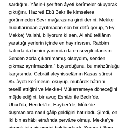
sardığını, Yâsin-i şeriften âyeti kerîmeler okuyarak
çıktığını, Hazreti Ebû Bekr ile kimselere
görünmeden Sevr mağarasına girdiklerini, Mekke
hudutlarından ayrılmadan son bir defâ görüp, “(Ey
Mekke) Vallahi, biliyorum ki sen, Allahü teâlânın
yarattığı yerlerin içinde en hayırlısısın. Rabbim
katında da benim yanımda da en sevgili olanısın.
Senden zorla çıkarılmamış olsaydım, senden
çıkmaz ayrılmazdım.” buyurduğunu, bu mahzûnluğu
karşısında, Cebrâil aleyhisselâmın Kasas sûresi
85. âyeti kerîmesini okuyup, mübârek hâtırını
tesellî ettiğini ve Mekke-i Mükerremeye döneceğini
müjdelediğini, bir avuç Eshâbı ile Bedir’de,
Uhud’da, Hendek’te, Hayber’de, Mûte’de
düşmanlara nasıl gâlip geldiğini hatırladı. Şimdi, on
iki bin eshâbı etrafında pervâne olmuş, Mekke’ye
girmek için bir emrini bekliyorlardı. Server-i âlem