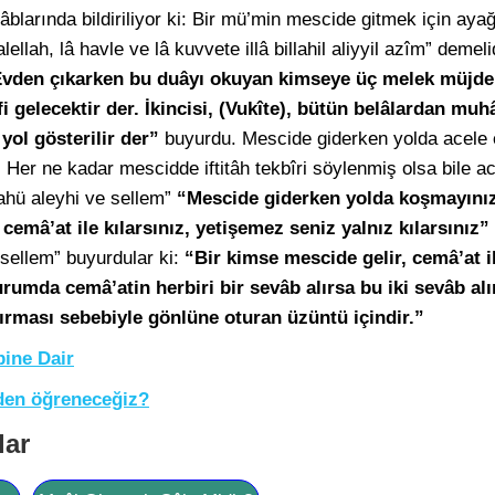
tâblarında bildiriliyor ki: Bir mü’min mescide gitmek için aya
lellah, lâ havle ve lâ kuvvete illâ billahil aliyyil azîm” demeli
vden çıkarken bu duâyı okuyan kimseye üç melek müjde ve
âfi gelecektir der. İkincisi, (Vukîte), bütün belâlardan mu
ol gösterilir der”
buyurdu. Mescide giderken yolda acele
. Her ne kadar mescidde iftitâh tekbîri söylenmiş olsa bile a
lahü aleyhi ve sellem”
“Mescide giderken yolda koşmayınız
cemâ’at ile kılarsınız, yetişemez seniz yalnız kılarsınız”
 sellem” buyurdular ki:
“Bir kimse mescide gelir, cemâ’at i
umda cemâ’atin herbiri bir sevâb alırsa bu iki sevâb alır
açırması sebebiyle gönlüne oturan üzüntü içindir.”
ine Dair
den öğreneceğiz?
lar