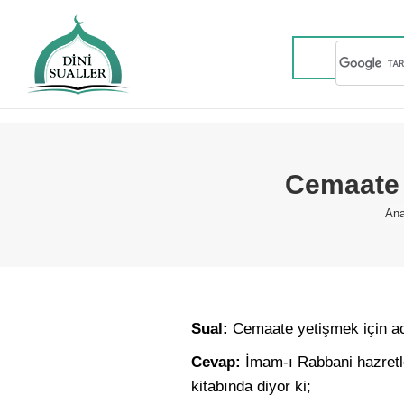
Cemaate 
Yo
Ana
Sual:
Cemaate yetişmek için ac
Cevap:
İmam-ı Rabbani hazretleri
kitabında diyor ki;