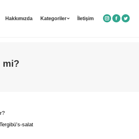
Hakkımızda
Kategoriler
İletişim
Instagram
Facebook
Twitte
z mi?
r?
Tergibü’s-salat