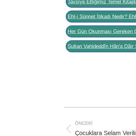
Tavsiye Ettiğimiz Temel Kitapl
Ehl-i Sünnet İtikadı Nedir? Eh
Her Gün Okunması Gereken 
Sultan Vahideddîn Hân'a Dâir 
Post
ÖNCEKI
navigation
Previous
Çocuklara Selam Verili