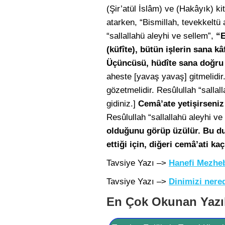
(Şir’atül İslâm) ve (Hakâyık) ki
atarken, “Bismillah, tevekkeltü a
“sallallahü aleyhi ve sellem”,
“E
(küfîte), bütün işlerin sana k
Üçüncüsü, hüdîte sana doğru y
aheste [yavaş yavaş] gitmelidir
gözetmelidir. Resûlullah “sallal
gidiniz.]
Cemâ’ate yetişirseniz 
Resûlullah “sallallahü aleyhi ve
olduğunu görüp üzülür. Bu dur
ettiği için, diğeri cemâ’ati k
Tavsiye Yazı –>
Hanefi Mezheb
Tavsiye Yazı –>
Dinimizi nere
En Çok Okunan Yazı