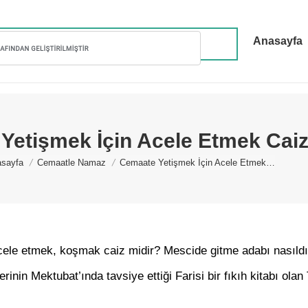
Anasayfa
Yetişmek İçin Acele Etmek Cai
u are here:
sayfa
Cemaatle Namaz
Cemaate Yetişmek İçin Acele Etmek…
ele etmek, koşmak caiz midir? Mescide gitme adabı nasıldı
nin Mektubat’ında tavsiye ettiği Farisi bir fıkıh kitabı olan 