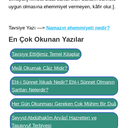
uygun olmasına ehemmiyet vermeyen, kâfir olur.].
Tavsiye Yazı —>
Namazın ehemmiyeti nedir?
En Çok Okunan Yazılar
Tavsiye Ettiğimiz Temel Kitaplar
Meâl Okumak Câiz Midir?
Ehl-i Sünnet İtikadı Nedir? Ehl-i Sünnet Olmanın
Şartları Nelerdir?
Her Gün Okunması Gereken Çok Mühim Bir Duâ
Seyyid Abdülhakîm Arvâsî Hazretleri ve
Tasavvuf Terbiyesi