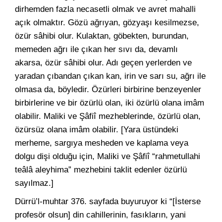
dirhemden fazla necasetli olmak ve avret mahalli
açık olmaktır. Gözü ağrıyan, gözyaşı kesilmezse,
özür sâhibi olur. Kulaktan, göbekten, burundan,
memeden ağrı ile çıkan her sıvı da, devamlı
akarsa, özür sâhibi olur. Adı geçen yerlerden ve
yaradan çıbandan çıkan kan, irin ve sarı su, ağrı ile
olmasa da, böyledir. Özürleri birbirine benzeyenler
birbirlerine ve bir özürlü olan, iki özürlü olana imâm
olabilir. Maliki ve Şâfiî mezheblerinde, özürlü olan,
özürsüz olana imâm olabilir. [Yara üstündeki
merheme, sargıya mesheden ve kaplama veya
dolgu dişi olduğu için, Maliki ve Şâfiî “rahmetullahi
teâlâ aleyhima” mezhebini taklit edenler özürlü
sayılmaz.]
Dürrü’l-muhtar 376. sayfada buyuruyor ki “[İsterse
profesör olsun] din cahillerinin, fasıkların, yani