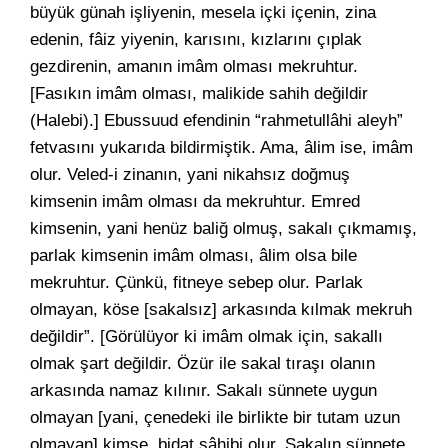
büyük günah işliyenin, mesela içki içenin, zina
edenin, fâiz yiyenin, karısını, kızlarını çıplak
gezdirenin, amanın imâm olması mekruhtur.
[Fasıkın imâm olması, malikide sahih değildir
(Halebi).] Ebussuud efendinin “rahmetullâhi aleyh”
fetvasını yukarıda bildirmiştik. Ama, âlim ise, imâm
olur. Veled-i zinanın, yani nikahsız doğmuş
kimsenin imâm olması da mekruhtur. Emred
kimsenin, yani henüz baliğ olmuş, sakalı çıkmamış,
parlak kimsenin imâm olması, âlim olsa bile
mekruhtur. Çünkü, fitneye sebep olur. Parlak
olmayan, köse [sakalsız] arkasında kılmak mekruh
değildir”. [Görülüyor ki imâm olmak için, sakallı
olmak şart değildir. Özür ile sakal tıraşı olanın
arkasında namaz kılınır. Sakalı sünnete uygun
olmayan [yani, çenedeki ile birlikte bir tutam uzun
olmayan] kimse, bidat sâhibi olur. Sakalın sünnete