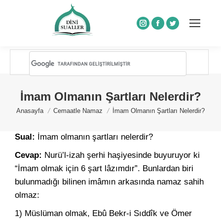
Instagram
Facebook
Twitter
İmam Olmanın Şartları Nelerdir?
You are here:
Anasayfa
Cemaatle Namaz
İmam Olmanın Şartları Nelerdir?
Sual:
İmam olmanın şartları nelerdir?
Cevap:
Nurü’l-izah şerhi haşiyesinde buyuruyor ki
“İmam olmak için 6 şart lâzımdır”. Bunlardan biri
bulunmadığı bilinen imâmın arkasında namaz sahih
olmaz:
1) Müslüman olmak, Ebû Bekr-i Sıddîk ve Ömer