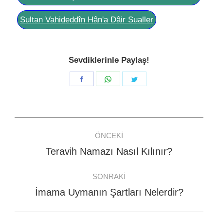
Sultan Vahideddîn Hân'a Dâir Sualler
Sevdiklerinle Paylaş!
Share
Share
Share
on
on
on
Facebook
WhatsApp
Twitter
Post
ÖNCEKI
navigation
Teravih Namazı Nasıl Kılınır?
Previous
post:
SONRAKI
İmama Uymanın Şartları Nelerdir?
Next
post: