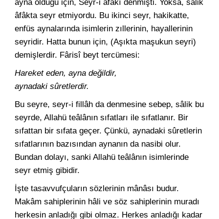
ayna olduğu için, Seyr-i âfâkî denmişti. Yoksa, sâlik
âfâkta seyr etmiyordu. Bu ikinci seyr, hakikatte,
enfüs aynalarında isimlerin zıllerinin, hayallerinin
seyridir. Hatta bunun için, (Aşıkta maşukun seyri)
demişlerdir. Fârisî beyt tercümesi:
Hareket eden, ayna değildir,
aynadaki sûretlerdir.
Bu seyre, seyr-i fillâh da denmesine sebep, sâlik bu
seyrde, Allahü teâlânın sıfatları ile sıfatlanır. Bir
sıfattan bir sıfata geçer. Çünkü, aynadaki sûretlerin
sıfatlarının bazısından aynanın da nasibi olur.
Bundan dolayı, sanki Allahü teâlânın isimlerinde
seyr etmiş gibidir.
İşte tasavvufçuların sözlerinin mânâsı budur.
Makâm sahiplerinin hâli ve söz sahiplerinin muradı
herkesin anladığı gibi olmaz. Herkes anladığı kadar