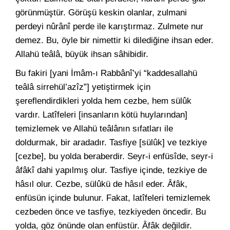
görünmüştür. Görüşü keskin olanlar, zulmani
perdeyi nûrânî perde ile karıştırmaz. Zulmete nur
demez. Bu, öyle bir nimettir ki dilediğine ihsan eder.
Allahü teâlâ, büyük ihsan sâhibidir.
Bu fakiri [yani İmâm-ı Rabbânî’yi “kaddesallahü
teâlâ sirrehül’azîz”] yetiştirmek için
şereflendirdikleri yolda hem cezbe, hem sülûk
vardır. Latîfeleri [insanların kötü huylarından]
temizlemek ve Allahü teâlânın sıfatları ile
doldurmak, bir aradadır. Tasfiye [sülûk] ve tezkiye
[cezbe], bu yolda beraberdir. Seyr-i enfüsîde, seyr-i
âfâkî dahi yapılmış olur. Tasfiye içinde, tezkiye de
hâsıl olur. Cezbe, sülûkü de hâsıl eder. Âfâk,
enfüsün içinde bulunur. Fakat, latîfeleri temizlemek
cezbeden önce ve tasfiye, tezkiyeden öncedir. Bu
yolda, göz önünde olan enfüstür. Âfâk değildir.