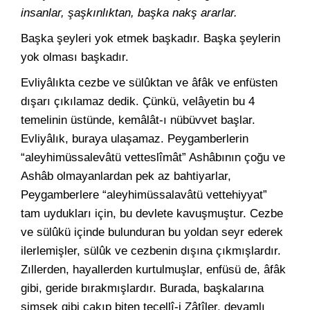
insanlar, şaşkınlıktan, başka nakş ararlar.
Başka şeyleri yok etmek başkadır. Başka şeylerin
yok olması başkadır.
Evliyâlıkta cezbe ve sülûktan ve âfâk ve enfüsten
dışarı çıkılamaz dedik. Çünkü, velâyetin bu 4
temelinin üstünde, kemâlât-ı nübüvvet başlar.
Evliyâlık, buraya ulaşamaz. Peygamberlerin
“aleyhimüssalevâtü vetteslîmât” Ashâbının çoğu ve
Ashâb olmayanlardan pek az bahtiyarlar,
Peygamberlere “aleyhimüssalavâtü vettehiyyat”
tam uydukları için, bu devlete kavuşmuştur. Cezbe
ve sülûkü içinde bulunduran bu yoldan seyr ederek
ilerlemişler, sülûk ve cezbenin dışına çıkmışlardır.
Zıllerden, hayallerden kurtulmuşlar, enfüsü de, âfâk
gibi, geride bırakmışlardır. Burada, başkalarına
şimşek gibi çakıp biten tecellî-i Zâtîler, devamlı