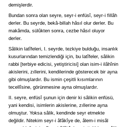
demişlerdir.
Bundan sonra olan seyre, seyr-i enfüsî, seyr-i fillâh
derler. Bu seyrde, bekâ-billah hâsıl olur derler. Bu
makâmda, sülûkten sonra, cezbe hâsıl oluyor
derler.
Sâlikin latîfeleri, I. seyrde, tezkiye bulduğu, insanlık
kusurlarından temizlendiği için, bu latîfeler, sâlikin
rabbi [terbiye edicisi, yetiştiricisi] olan isim-i ilâhînin
akislerini, zıllerini, kendilerinde gösterecek bir ayna
gibi olmuşlardır. Bu ismin çeşitli kısımlarının
tecellîsine, görünmesine ayna olmuşlardır.
II. seyre, enfüsî şunun için denir ki sâlikin enfüsü,
yani kendisi, isimlerin akislerine, zıllerine ayna
olmuştur. Yoksa sâlik, kendinde seyr etmekte
değildir. Nitekim seyr-i âfâkîye de, âlem-i misâl