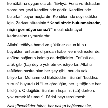
kemâlâtına uygun olarak, “Evliyâ, Fenâ ve Bekâdan
sonra her şeyi kendilerinde görür. Kendilerinde
bulurlar” buyurmuşlardır. Kendilerinde seyr ettikleri
için, Zariyat sûresinin
“Kendinizde bulunmaktadır,
niçin görmüyorsunuz?”
mealindeki âyet-i
kerimesine uymuşlardır.
Allahü teâlâya hamd ve şükürler olsun ki bu
büyükler, enfüsün dışından haber vermedi iseler de,
enfüse bağlanıp kalmış da değildirler. Enfüsü de,
âfâk gibi (Lâ) deyip yok etmek istiyorlar. Allahü
teâlâdan başka olan her şey gibi, onu da yok
biliyorlar. Muhammed Behâüddîn-i Buhârî “kuddise
sirruh” buyurdu ki “Her gördüğün, her işittiğin ve her
bildiğin, O değildir. Bunların hepsini, (Lâ) derken,
yok etmek lâzımdır”. Fârisî beyt tercümesi:
Nakşibenddirler fakat, her nakşa bağlanmazlar,