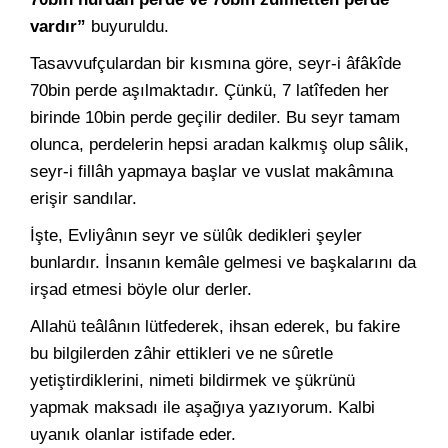
vardır”
buyuruldu.
Tasavvufçulardan bir kısmına göre, seyr-i âfâkîde
70bin perde aşılmaktadır. Çünkü, 7 latîfeden her
birinde 10bin perde geçilir dediler. Bu seyr tamam
olunca, perdelerin hepsi aradan kalkmış olup sâlik,
seyr-i fillâh yapmaya başlar ve vuslat makâmına
erişir sandılar.
İşte, Evliyânın seyr ve sülûk dedikleri şeyler
bunlardır. İnsanın kemâle gelmesi ve başkalarını da
irşad etmesi böyle olur derler.
Allahü teâlânın lütfederek, ihsan ederek, bu fakire
bu bilgilerden zâhir ettikleri ve ne sûretle
yetiştirdiklerini, nimeti bildirmek ve şükrünü
yapmak maksadı ile aşağıya yazıyorum. Kalbi
uyanık olanlar istifade eder.