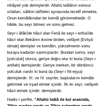
nihâyeti yok demişlerdir. Allahü teâlânın sonsuz
sıfatları, sâlikin latîfeleri aynasında tecellî etmekte,
Onun kemâlâtından bir kemâl görünmektedir. O
hâlde, bu seyr bitmez ve sonu gelmez.
Seyr-i âfâkîde hâsıl olan Fenâ ile seyr-i enfüsîde
hâsıl olan Bekânın ikisine birden, velâyet [Evliyâ
olmak] demişler ve kemâlin, yükselmenin sonu
buraya kadardır sanmışlardır. Bundan sonra, seyr
[yolculuk] olursa, geriye doğru olur ki buna (Seyr-i
anillah) demişlerdir. Geriye inerken, bir dördüncü
yolculuk vardır ki buna da (Seyr-i fiil-eşya)
demişlerdir. III. ve IV. seyrler, başkalarını kemâle
getirmek ve irşad etmek içindir. İlk iki seyr, velâyeti
hâsıl etmek içindir, demişlerdir.
Hadis-i şerifte,
“Allahü teâlâ ile kul arasında,
70bin nurdan perde ve 70bin zulmetten perde