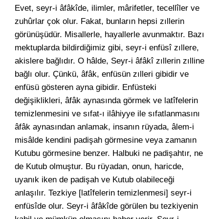
Evet, seyr-i âfâkîde, ilimler, mârifetler, tecellîler ve
zuhûrlar çok olur. Fakat, bunların hepsi zıllerin
görünüşüdür. Misallerle, hayallerle avunmaktır. Bazı
mektuplarda bildirdiğimiz gibi, seyr-i enfüsî zıllere,
akislere bağlıdır. O hâlde, Seyr-i âfâkî zıllerin zılline
bağlı olur. Çünkü, âfâk, enfüsün zılleri gibidir ve
enfüsü gösteren ayna gibidir. Enfüsteki
değişiklikleri, âfâk aynasında görmek ve latîfelerin
temizlenmesini ve sıfat-ı ilâhiyye ile sıfatlanmasını
âfâk aynasından anlamak, insanın rüyada, âlem-i
misâlde kendini padişah görmesine veya zamanın
Kutubu görmesine benzer. Halbuki ne padişahtır, ne
de Kutub olmuştur. Bu rüyadan, onun, haricde,
uyanık iken de padişah ve Kutub olabileceği
anlaşılır. Tezkiye [latîfelerin temizlenmesi] seyr-i
enfüsîde olur. Seyr-i âfâkîde görülen bu tezkiyenin