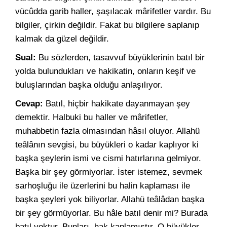
vücûdda garib haller, şaşılacak mârifetler vardır. Bu
bilgiler, çirkin değildir. Fakat bu bilgilere saplanıp
kalmak da güzel değildir.
Sual:
Bu sözlerden, tasavvuf büyüklerinin batıl bir
yolda bulundukları ve hakikatin, onların keşif ve
buluşlarından başka olduğu anlaşılıyor.
Cevap:
Batıl, hiçbir hakikate dayanmayan şey
demektir. Halbuki bu haller ve mârifetler,
muhabbetin fazla olmasından hâsıl oluyor. Allahü
teâlânın sevgisi, bu büyükleri o kadar kaplıyor ki
başka şeylerin ismi ve cismi hatırlarına gelmiyor.
Başka bir şey görmiyorlar. İster istemez, sevmek
sarhoşluğu ile üzerlerini bu halin kaplaması ile
başka şeyleri yok biliyorlar. Allahü teâlâdan başka
bir şey görmüyorlar. Bu hâle batıl denir mi? Burada
batıl yoktur. Bunları, hak kaplamıştır. O büyükler,