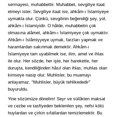
sermayesi, muhabbettir. Muhabbet, sevgiliye itaat
etmeyi ister. Sevgiliye itaat ise, ahkâm-ı İslamiyeye
uymakla olur. Çünkü, sevgilinin beğendiği şey, yol,
ahkâm-ı İslamiyidir. O hâlde, muhabbetin çok
olmasına alâmet, ahkâm-ı İslamiyeye çok uymaktır.
Ahkâm-ı İslâmiyyeye uymak, farzları yapmak ve
haramlardan sakınmak demektir. Ahkâm-ı
İslamiyeye tam uyabilmek ise, ilim, amel ve ihlas
ile olur. Her sözde, her işte, her harekette, her
duruşta, kendiliğinden hâsıl olan ihlas, muhlas olan
kimseye nasip olur. Muhlisler, bu muamayı
anlayamaz. “Muhlisler, büyük tehlikededir”
buyuruldu.
Yine sözümüze dönelim! Seyr ve sülûkten maksat
ve cezbe ve tasfiyeden beklenilen şey, nefsi kötü
huylardan ve çirkin sıfatlardan temizlemektir. Bu