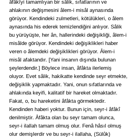
âfâkîyi tamamlıyan bir sâlik, sıfatlarının ve
ahlakının değişmesini âlem-i misâl aynasında
görüyor. Kendindeki zulmetleri, kötülükleri, o âlem
aynasında his ederek temizlendiğini anlıyor. Sâlik
bu yürüyüşte, her ân, hallerindeki değişikliği, âlem-i
misâlde görüyor. Kendindeki değişiklikleri haber
veren o âlemdeki değişiklikleri görüyor. Âlem-i
misâl afaktandır. [Yani insanın dışında bulunan
şeylerdendir.] Böylece insan, âfâkta ilerlemiş
oluyor. Evet sâlik, hakikatte kendinde seyr etmekte,
değişiklik yapmaktadır. Yani, onun sıfatlarında ve
ahlakında keyifi, kalitatif bir hareket olmaktadır.
Fakat, o, bu hareketini âfâkta görmektedir.
Kendinden haberi yoktur. Bunun için, seyr-i âfâkî
denilmiştir. Âfâkta olan bu seyr tamam olunca,
seyr-i ilallah tamam olmuş olur. Fenâ hâsıl olmuş
olur demişlerdir ve bu seyr-i ilallaha, (Sülûk)