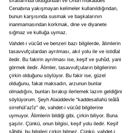
sıfatlarında olduğundan ve Onun mukaddes
Cenabına yakışmayan kelimeler kullanıldığından,
bunun karşısında susmak ve başkalarının
inanmamasından korkmak, dine ve diyanete
sığmaz ve kulluğa uymaz.
Vahdet-i vücûd ve benzeri bazı bilgilerde, âlimlerin
tasavvufçulardan ayrılması, akıl yolu ile ve istidlal
iledir. Bu fakirin ayrılması ise, keşif ve şuhûd, yani
görmek iledir. Âlimler, tasavvufçuların bilgilerinin
çirkin olduğunu söylüyor. Bu fakir ise, güzel
olduğunu, fakat maksadın, arzunun bunlar
olmadığını, bunları bırakıp ilerlemek lazım geldiğini
söylüyorum. Şeyh Alaüddevle “kaddesallahü teâlâ
sirrehül’azîz” de, vahdet-i vücûd bilgilerine
uymuyor. Âlimlerin bildiği gibi, çirkin biliyor. Buna
şaşılır. Çünkü, onun bilgisi, keşif yolu iledir. Keşif
sâhibi, bu bilgileri çirkin bilmez. Çünkü, vahdet-i