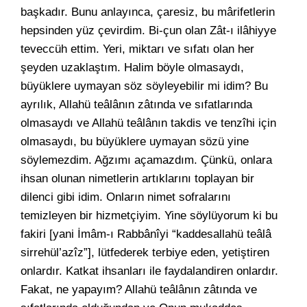
başkadır. Bunu anlayınca, çaresiz, bu mârifetlerin
hepsinden yüz çevirdim. Bi-çun olan Zât-ı ilâhiyye
teveccüh ettim. Yeri, miktarı ve sıfatı olan her
şeyden uzaklaştım. Halim böyle olmasaydı,
büyüklere uymayan söz söyleyebilir mi idim? Bu
ayrılık, Allahü teâlânın zâtında ve sıfatlarında
olmasaydı ve Allahü teâlânın takdis ve tenzîhi için
olmasaydı, bu büyüklere uymayan sözü yine
söylemezdim. Ağzımı açamazdım. Çünkü, onlara
ihsan olunan nimetlerin artıklarını toplayan bir
dilenci gibi idim. Onların nimet sofralarını
temizleyen bir hizmetçiyim. Yine söylüyorum ki bu
fakiri [yani İmâm-ı Rabbânîyi “kaddesallahü teâlâ
sirrehül’azîz”], lütfederek terbiye eden, yetiştiren
onlardır. Katkat ihsanları ile faydalandiren onlardır.
Fakat, ne yapayım? Allahü teâlânın zâtında ve