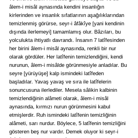
âlem-i misâl aynasında kendini insanlığın
kirlerinden ve insanlık sıfatlarının aşağılıklarından
temizlenmiş görürse, seyr-i âfâkîye [yani kendinin
dışında ilerlemeyi] tamamlamış olur. Bâzıları, bu
yolculukta ihtiyatlı davrandı. İnsanın 7 latîfesinden
her birini âlem-i misâl aynasında, renkli bir nur
olarak gördüler. Her latîfenin temizlendiğini, kendi
nurunun, âlem-i misâlde görünmesiyle anladılar. Bu
seyre [yürüyüşe] kalp ismindeki latîfeden
başladılar. Yavaş yavaş ve sıra ile latîfelerin
sonuncusuna ilerlediler. Mesela sâlikin kalbinin
temizlendiğinin alâmeti olarak, âlem-i misâl
aynasında, kırmızı nurun görünmesini kabul
etmişlerdir. Ruh ismindeki latîfenin temizliğinin
alâmeti, sarı nurdur. Böylece, 5 latîfenin temizliğini
gösteren beş nur vardır. Demek oluyor ki seyr-i