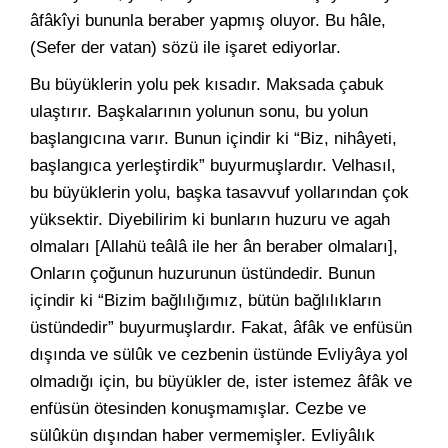
âfâkîyi bununla beraber yapmış oluyor. Bu hâle,
(Sefer der vatan) sözü ile işaret ediyorlar.
Bu büyüklerin yolu pek kısadır. Maksada çabuk
ulaştırır. Başkalarının yolunun sonu, bu yolun
başlangıcına varır. Bunun içindir ki “Biz, nihâyeti,
başlangıca yerleştirdik” buyurmuşlardır. Velhasıl,
bu büyüklerin yolu, başka tasavvuf yollarından çok
yüksektir. Diyebilirim ki bunların huzuru ve agah
olmaları [Allahü teâlâ ile her ân beraber olmaları],
Onların çoğunun huzurunun üstündedir. Bunun
içindir ki “Bizim bağlılığımız, bütün bağlılıkların
üstündedir” buyurmuşlardır. Fakat, âfâk ve enfüsün
dışında ve sülûk ve cezbenin üstünde Evliyâya yol
olmadığı için, bu büyükler de, ister istemez âfâk ve
enfüsün ötesinden konuşmamışlar. Cezbe ve
sülûkün dışından haber vermemişler. Evliyâlık