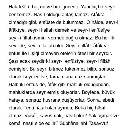
Hak teâlâ, bi-çun ve bi-çigunedir. Yani hiçbir şeye
benzemez. Nasıl olduğu anlaşılamaz. Âfâkta
olmadığı gibi, enfüste de bulunmaz. O hâlde, seyr-i
âfâkîye, seyr-i ilallah demek ve seyr-i enfüsîye
seyr-i fillâh ismini vermek doğru olmaz. Bu her iki
seyr de, seyr-i ilallah olur. Seyr-i fillâh, âfâk ve
enfüs ile ilişiği olmayan ötelerin ötesi bir seyrdir.
Şaşılacak şeydir ki seyr-i enfüsîye, seyr-i fillâh
demişler. Bu seyri bitmez tükenmez bilip, sonsuz
olarak seyr edilse, tamamlanamaz sanmışlar.
Halbuki enfüs de, âfâk gibi mahluk olduğundan,
mahluklarda seyr etmiş oluyorlar. Böylece, büyük
hataya, sonsuz husrana düşüyorlar. Sonra, ebedî
olarak Fenâ hâsıl olamayınca, Bekâ hiç hâsıl
olmaz. Vüsûl, kavuşmak, nasıl olur? Yaklaşmak ve
kemâl nasıl elde edilir? Sübhânallah! Tasavvuf