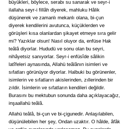
büyükleri, böylece, serabı su sanarak ve seyr-i
ilallaha seyr-i fillâh diyerek, mahluku Hâlik
düşünerek ve zamanlı mekanlı olana, bi-çun
diyerek kendilerini avutunca, küçüklerden ve
görüşleri kısa olanlardan şikayet etmeye sıra gelir
mi? Yazıklar olsun! Nasıl oluyor da, enfüse Hak
teâlâ diyorlar. Hududü ve sonu olan bu seyri,
nihâyetsiz sanıyorlar. Seyr-i enfüsîde sâlikin
latîfeleri aynasında, Allahü teâlânın isimleri ve
sıfatları görünüyor diyorlar. Halbuki bu görünenler,
isimlerin ve sıfatların akislerinden, zıllerinden bir
zıldir. İsimlerin ve sıfatların kendileri değildir.
Burasını bu mektubun sonunda daha açıklayacağız,
inşaallahü teâlâ.
Allahü teâlâ, bi-çun ve bi-çigunedir. Anlaşılabilen,
düşünülebilen her şey, Ondan uzaktır. O hâlde, âfâk