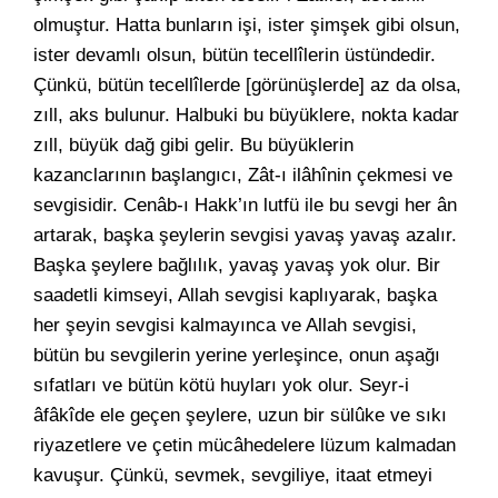
olmuştur. Hatta bunların işi, ister şimşek gibi olsun,
ister devamlı olsun, bütün tecellîlerin üstündedir.
Çünkü, bütün tecellîlerde [görünüşlerde] az da olsa,
zıll, aks bulunur. Halbuki bu büyüklere, nokta kadar
zıll, büyük dağ gibi gelir. Bu büyüklerin
kazanclarının başlangıcı, Zât-ı ilâhînin çekmesi ve
sevgisidir. Cenâb-ı Hakk’ın lutfü ile bu sevgi her ân
artarak, başka şeylerin sevgisi yavaş yavaş azalır.
Başka şeylere bağlılık, yavaş yavaş yok olur. Bir
saadetli kimseyi, Allah sevgisi kaplıyarak, başka
her şeyin sevgisi kalmayınca ve Allah sevgisi,
bütün bu sevgilerin yerine yerleşince, onun aşağı
sıfatları ve bütün kötü huyları yok olur. Seyr-i
âfâkîde ele geçen şeylere, uzun bir sülûke ve sıkı
riyazetlere ve çetin mücâhedelere lüzum kalmadan
kavuşur. Çünkü, sevmek, sevgiliye, itaat etmeyi