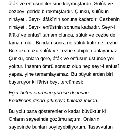
âfâk ve enfüsün ilerisine koymuşlardır. Sülûk ve
cezbeyi geride bırakmışlardır. Çünkü, sülûkün
nihâyeti, Seyr-i âfâkînin sonuna kadardır. Cezbenin
nihâyeti, Seyr-i enfüsînin sonuna kadardır. Seyr-i
âfâkî ve enfüsî tamam olunca, sülûk ve cezbe de
tamam olur. Bundan sonra ne sülûk kalır ne cezbe.
Bu sözümüzü sülûk ve cezbe sahipleri anlayamaz.
Çünkü, onlara göre, âfâk ve enfüsün üstünde yol
yoktur. İnsanın ömrü sonsuz olup hep seyr-i enfüsî
yapsa, yine tamamlayamaz. Bu büyüklerden biri
buyuruyor ki fârisî beyt tercümesi:
Eğer bütün ömrünce yürüse de insan,
Kendinden dışarı çıkmaya bulmaz imkan
.
Bu yolu bana gösterenler o kadar büyüktür ki
Onların sayesinde gözümü açtım. Onların
sayesinde bunları söyleyebiliyorum. Tasavvufun