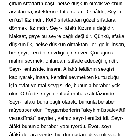
çirkin sıfatların başı, nefse düşkün olmak ve onun
arzularına, isteklerine tutulmaktır. O hâlde, Seyr-i
enfüsî lâzımdır. Kötü sıfatlardan güzel sıfatlara
dönmek lâzımdır. Seyr-i âfâkî lüzumlu değildir.
Maksat, gaye bu seyre bağlı değildir. Çünkü, afaka
düşkünlük, nefse düşkün olmaktan ileri gelir. İnsan,
her şeyi, kendini sevdiği için sever. Çocuğunu,
malını sevmek, onlardan istifade edeceği içindir.
Seyr-i enfüsîde, insanı, Allahü teâlânın sevgisi
kaplıyarak, insan, kendini sevmekten kurtulduğu
için evlat ve mal sevgisi de, bununla beraber yok
olur. O hâlde, seyr-i enfüsî muhakkak lâzımdır.
Seyr-i âfâkî buna bağlı olarak, bununla beraber
müyesser olur. Peygamberlerin “aleyhimüssalevâtü
vetteslîmât” seyrleri, yalnız seyr-i enfüsî idi. Seyr-i
âfâkî bununla beraber yapılıyordu. Evet, seyr-i
âfâkî de, ara yerde, hiç durmadan, devamlı yapılır.