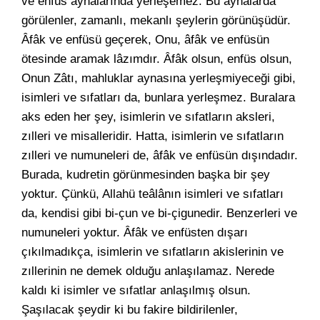
ve enfüs aynalarında yerleşemez. Bu aynalarda
görülenler, zamanlı, mekanlı şeylerin görünüşüdür.
Âfâk ve enfüsü geçerek, Onu, âfâk ve enfüsün
ötesinde aramak lâzımdır. Âfâk olsun, enfüs olsun,
Onun Zâtı, mahluklar aynasına yerleşmiyeceği gibi,
isimleri ve sıfatları da, bunlara yerleşmez. Buralara
aks eden her şey, isimlerin ve sıfatların aksleri,
zılleri ve misalleridir. Hatta, isimlerin ve sıfatların
zılleri ve numuneleri de, âfâk ve enfüsün dışındadır.
Burada, kudretin görünmesinden başka bir şey
yoktur. Çünkü, Allahü teâlânın isimleri ve sıfatları
da, kendisi gibi bi-çun ve bi-çigunedir. Benzerleri ve
numuneleri yoktur. Âfâk ve enfüsten dışarı
çıkılmadıkça, isimlerin ve sıfatların akislerinin ve
zıllerinin ne demek olduğu anlaşılamaz. Nerede
kaldı ki isimler ve sıfatlar anlaşılmış olsun.
Şaşılacak şeydir ki bu fakire bildirilenler,