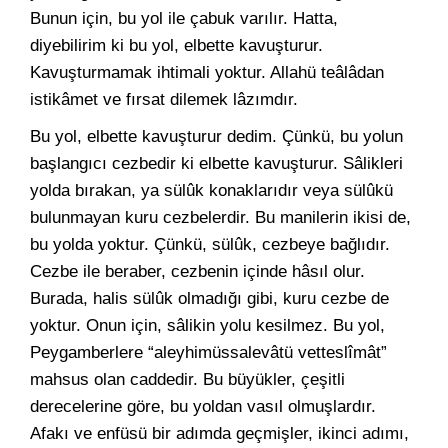
Bunun için, bu yol ile çabuk varılır. Hatta,
diyebilirim ki bu yol, elbette kavuşturur.
Kavuşturmamak ihtimali yoktur. Allahü teâlâdan
istikâmet ve fırsat dilemek lâzımdır.
Bu yol, elbette kavuşturur dedim. Çünkü, bu yolun
başlangıcı cezbedir ki elbette kavuşturur. Sâlikleri
yolda bırakan, ya sülûk konaklarıdır veya sülûkü
bulunmayan kuru cezbelerdir. Bu manilerin ikisi de,
bu yolda yoktur. Çünkü, sülûk, cezbeye bağlıdır.
Cezbe ile beraber, cezbenin içinde hâsıl olur.
Burada, halis sülûk olmadığı gibi, kuru cezbe de
yoktur. Onun için, sâlikin yolu kesilmez. Bu yol,
Peygamberlere “aleyhimüssalevâtü vetteslîmât”
mahsus olan caddedir. Bu büyükler, çeşitli
derecelerine göre, bu yoldan vasıl olmuşlardır.
Afakı ve enfüsü bir adımda geçmişler, ikinci adımı,