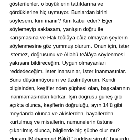
gösterilenler, o büyüklerin tattıklarına ve
gördüklerine hiç uymuyor. Bunlardan birini
söylesem, kim inanır? Kim kabul eder? Eğer
söylemeyip saklasam, yanlışın doğru ile
karışmasına ve Hak teâlâya câiz olmayan şeylerin
söylenmesine göz yummuş olurum. Onun için, ister
istemez, doğrusunu ve Allahü teâlâya söylenmesi
yakışanı bildireceğim. Uygun olmayanları
reddedeceğim. İster inansınlar, ister inanmasınlar.
Bunu düşünmüyorum ve üzülmüyorum. Kendi
bilgisinden, keşiflerinden şüphesi olan, başkalarının
inanmamasından korkar. İşin doğrusu güneş gibi
açıkta olunca, keşflerin doğruluğu, ayın 14’ü gibi
meydanda olunca ve akislerden, hayallerden
kurtulmuş ve misallerin, numunelerin üstüne
çıkarılmış olunca, bilgilerde hiç şüphe olur mu?
Hocam [Muhammed Bâkî] “kuddise sirruh” buyurdu