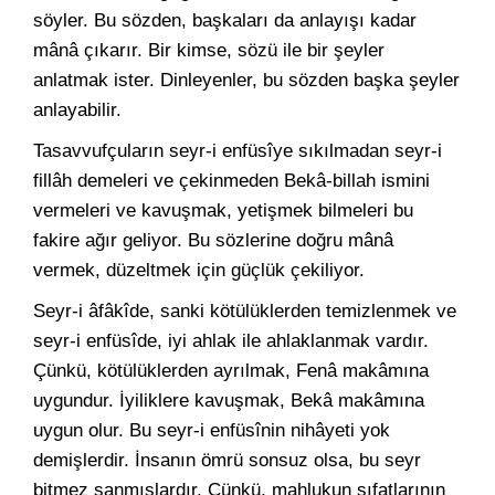
söyler. Bu sözden, başkaları da anlayışı kadar
mânâ çıkarır. Bir kimse, sözü ile bir şeyler
anlatmak ister. Dinleyenler, bu sözden başka şeyler
anlayabilir.
Tasavvufçuların seyr-i enfüsîye sıkılmadan seyr-i
fillâh demeleri ve çekinmeden Bekâ-billah ismini
vermeleri ve kavuşmak, yetişmek bilmeleri bu
fakire ağır geliyor. Bu sözlerine doğru mânâ
vermek, düzeltmek için güçlük çekiliyor.
Seyr-i âfâkîde, sanki kötülüklerden temizlenmek ve
seyr-i enfüsîde, iyi ahlak ile ahlaklanmak vardır.
Çünkü, kötülüklerden ayrılmak, Fenâ makâmına
uygundur. İyiliklere kavuşmak, Bekâ makâmına
uygun olur. Bu seyr-i enfüsînin nihâyeti yok
demişlerdir. İnsanın ömrü sonsuz olsa, bu seyr
bitmez sanmışlardır. Çünkü, mahlukun sıfatlarının