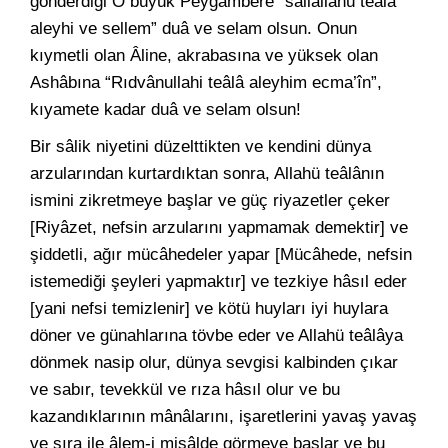
gönderdiği O büyük Peygambere “sallallâhü teâlâ
aleyhi ve sellem” duâ ve selam olsun. Onun
kıymetli olan Âline, akrabasına ve yüksek olan
Ashâbına “Rıdvânullahi teâlâ aleyhim ecma’în”,
kıyamete kadar duâ ve selam olsun!
Bir sâlik niyetini düzelttikten ve kendini dünya
arzularından kurtardıktan sonra, Allahü teâlânın
ismini zikretmeye başlar ve güç riyazetler çeker
[Riyâzet, nefsin arzularını yapmamak demektir] ve
şiddetli, ağır mücâhedeler yapar [Mücâhede, nefsin
istemediği şeyleri yapmaktır] ve tezkiye hâsıl eder
[yani nefsi temizlenir] ve kötü huyları iyi huylara
döner ve günahlarına tövbe eder ve Allahü teâlâya
dönmek nasip olur, dünya sevgisi kalbinden çıkar
ve sabır, tevekkül ve rıza hâsıl olur ve bu
kazandıklarının mânâlarını, işaretlerini yavaş yavaş
ve sıra ile âlem-i misâlde görmeye başlar ve bu