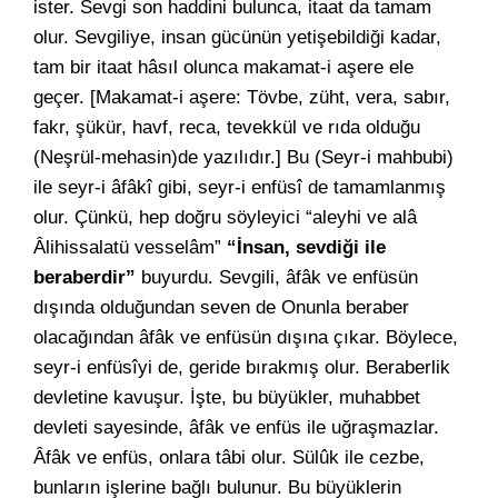
ister. Sevgi son haddini bulunca, itaat da tamam
olur. Sevgiliye, insan gücünün yetişebildiği kadar,
tam bir itaat hâsıl olunca makamat-i aşere ele
geçer. [Makamat-i aşere: Tövbe, züht, vera, sabır,
fakr, şükür, havf, reca, tevekkül ve rıda olduğu
(Neşrül-mehasin)de yazılıdır.] Bu (Seyr-i mahbubi)
ile seyr-i âfâkî gibi, seyr-i enfüsî de tamamlanmış
olur. Çünkü, hep doğru söyleyici “aleyhi ve alâ
Âlihissalatü vesselâm”
“İnsan, sevdiği ile
beraberdir”
buyurdu. Sevgili, âfâk ve enfüsün
dışında olduğundan seven de Onunla beraber
olacağından âfâk ve enfüsün dışına çıkar. Böylece,
seyr-i enfüsîyi de, geride bırakmış olur. Beraberlik
devletine kavuşur. İşte, bu büyükler, muhabbet
devleti sayesinde, âfâk ve enfüs ile uğraşmazlar.
Âfâk ve enfüs, onlara tâbi olur. Sülûk ile cezbe,
bunların işlerine bağlı bulunur. Bu büyüklerin