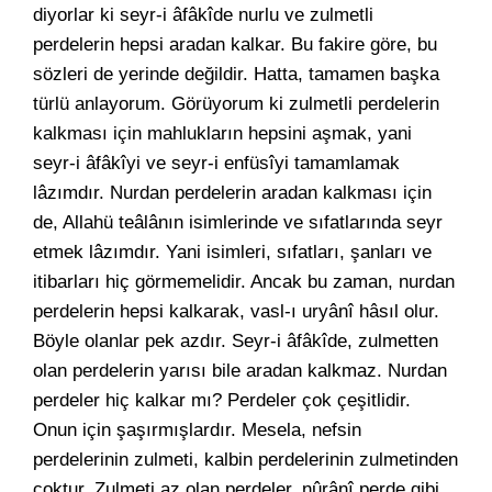
diyorlar ki seyr-i âfâkîde nurlu ve zulmetli
perdelerin hepsi aradan kalkar. Bu fakire göre, bu
sözleri de yerinde değildir. Hatta, tamamen başka
türlü anlayorum. Görüyorum ki zulmetli perdelerin
kalkması için mahlukların hepsini aşmak, yani
seyr-i âfâkîyi ve seyr-i enfüsîyi tamamlamak
lâzımdır. Nurdan perdelerin aradan kalkması için
de, Allahü teâlânın isimlerinde ve sıfatlarında seyr
etmek lâzımdır. Yani isimleri, sıfatları, şanları ve
itibarları hiç görmemelidir. Ancak bu zaman, nurdan
perdelerin hepsi kalkarak, vasl-ı uryânî hâsıl olur.
Böyle olanlar pek azdır. Seyr-i âfâkîde, zulmetten
olan perdelerin yarısı bile aradan kalkmaz. Nurdan
perdeler hiç kalkar mı? Perdeler çok çeşitlidir.
Onun için şaşırmışlardır. Mesela, nefsin
perdelerinin zulmeti, kalbin perdelerinin zulmetinden
çoktur. Zulmeti az olan perdeler, nûrânî perde gibi