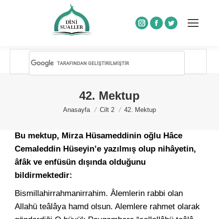
Instagram
Facebook
Twitter
42. Mektup
You are here:
Anasayfa
Cilt 2
42. Mektup
Bu mektup, Mirza Hüsameddinin oğlu Hâce
Cemaleddin Hüseyin’e yazılmış olup nihâyetin,
âfâk ve enfüsün dışında olduğunu
bildirmektedir:
Bismillahirrahmanirrahim. Âlemlerin rabbi olan
Allahü teâlâya hamd olsun. Alemlere rahmet olarak