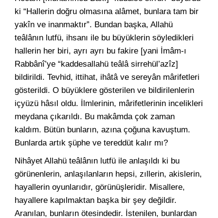
ki “Hallerin doğru olmasına alâmet, bunlara tam bir
yakîn ve inanmaktır”. Bundan başka, Allahü
teâlânın lutfü, ihsanı ile bu büyüklerin söyledikleri
hallerin her biri, ayrı ayrı bu fakire [yani İmâm-ı
Rabbânî’ye “kaddesallahü teâlâ sirrehül’azîz]
bildirildi. Tevhid, ittihat, ihâtâ ve sereyân mârifetleri
gösterildi. O büyüklere gösterilen ve bildirilenlerin
içyüzü hâsıl oldu. İlmlerinin, mârifetlerinin incelikleri
meydana çıkarıldı. Bu makâmda çok zaman
kaldım. Bütün bunların, azına çoğuna kavuştum.
Bunlarda artık şüphe ve tereddüt kalır mı?
Nihâyet Allahü teâlânın lutfü ile anlaşıldı ki bu
görünenlerin, anlaşılanların hepsi, zıllerin, akislerin,
hayallerin oyunlarıdır, görünüşleridir. Misallere,
hayallere kapılmaktan başka bir şey değildir.
Aranılan, bunların ötesindedir. İstenilen, bunlardan