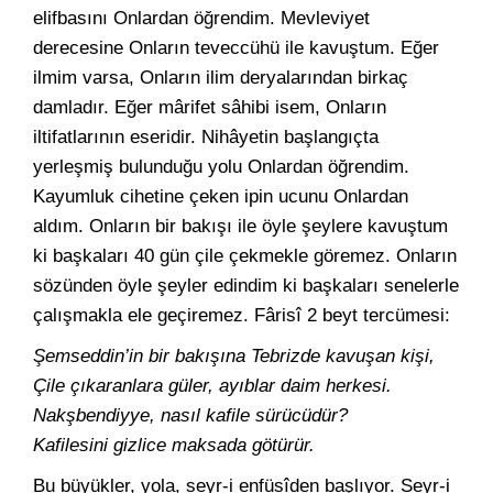
elifbasını Onlardan öğrendim. Mevleviyet
derecesine Onların teveccühü ile kavuştum. Eğer
ilmim varsa, Onların ilim deryalarından birkaç
damladır. Eğer mârifet sâhibi isem, Onların
iltifatlarının eseridir. Nihâyetin başlangıçta
yerleşmiş bulunduğu yolu Onlardan öğrendim.
Kayumluk cihetine çeken ipin ucunu Onlardan
aldım. Onların bir bakışı ile öyle şeylere kavuştum
ki başkaları 40 gün çile çekmekle göremez. Onların
sözünden öyle şeyler edindim ki başkaları senelerle
çalışmakla ele geçiremez. Fârisî 2 beyt tercümesi:
Şemseddin’in bir bakışına Tebrizde kavuşan kişi,
Çile çıkaranlara güler, ayıblar daim herkesi.
Nakşbendiyye, nasıl kafile sürücüdür?
Kafilesini gizlice maksada götürür.
Bu büyükler, yola, seyr-i enfüsîden başlıyor. Seyr-i