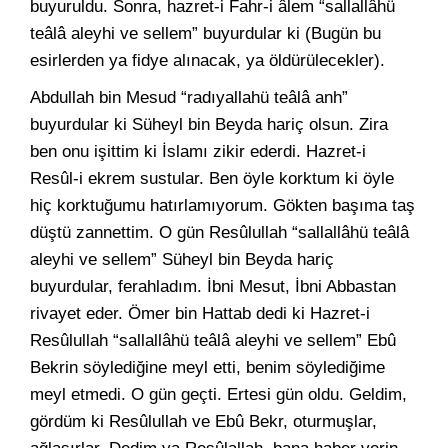
buyuruldu. Sonra, hazret-i Fahr-i âlem “sallallâhü
teâlâ aleyhi ve sellem” buyurdular ki (Bugün bu
esirlerden ya fidye alınacak, ya öldürülecekler).
Abdullah bin Mesud “radıyallahü teâlâ anh”
buyurdular ki Süheyl bin Beyda hariç olsun. Zira
ben onu işittim ki İslamı zikir ederdi. Hazret-i
Resûl-i ekrem sustular. Ben öyle korktum ki öyle
hiç korktuğumu hatırlamıyorum. Gökten başıma taş
düştü zannettim. O gün Resûlullah “sallallâhü teâlâ
aleyhi ve sellem” Süheyl bin Beyda hariç
buyurdular, ferahladım. İbni Mesut, İbni Abbastan
rivayet eder. Ömer bin Hattab dedi ki Hazret-i
Resûlullah “sallallâhü teâlâ aleyhi ve sellem” Ebû
Bekrin söylediğine meyl etti, benim söylediğime
meyl etmedi. O gün geçti. Ertesi gün oldu. Geldim,
gördüm ki Resûlullah ve Ebû Bekr, oturmuşlar,