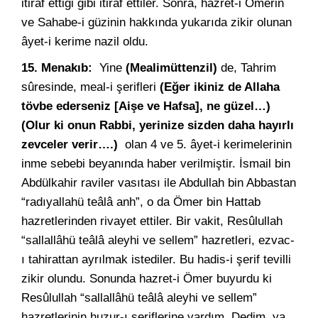
itiraf ettiği gibi itiraf ettiler. Sonra, hazret-i Ömerin
ve Sahabe-i güzinin hakkında yukarıda zikir olunan
âyet-i kerime nazil oldu.
15. Menakıb:
Yine
(Mealimüttenzil)
de, Tahrim
sûresinde, meal-i şerifleri
(Eğer ikiniz de Allaha
tövbe ederseniz [Aişe ve Hafsa], ne güzel…)
(Olur ki onun Rabbi, yerinize sizden daha hayırlı
zevceler verir….)
olan 4 ve 5. âyet-i kerimelerinin
inme sebebi beyanında haber verilmiştir. İsmail bin
Abdülkahir raviler vasıtası ile Abdullah bin Abbastan
“radıyallahü teâlâ anh”, o da Ömer bin Hattab
hazretlerinden rivayet ettiler. Bir vakit, Resûlullah
“sallallâhü teâlâ aleyhi ve sellem” hazretleri, ezvac-
ı tahirattan ayrılmak istediler. Bu hadis-i şerif tevilli
zikir olundu. Sonunda hazret-i Ömer buyurdu ki
Resûlullah “sallallâhü teâlâ aleyhi ve sellem”
hazretlerinin huzur-ı şeriflerine vardım. Dedim, ya