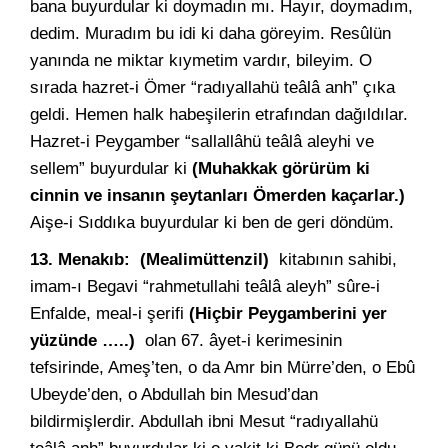
bana buyurdular ki doymadın mı. Hayır, doymadım,
dedim. Muradım bu idi ki daha göreyim. Resûlün
yanında ne miktar kıymetim vardır, bileyim. O
sırada hazret-i Ömer “radıyallahü teâlâ anh” çıka
geldi. Hemen halk habeşilerin etrafından dağıldılar.
Hazret-i Peygamber “sallallâhü teâlâ aleyhi ve
sellem” buyurdular ki
(Muhakkak görürüm ki
cinnin ve insanın şeytanları Ömerden kaçarlar.)
Aişe-i Sıddıka buyurdular ki ben de geri döndüm.
13. Menakıb:
(Mealimüttenzil)
kitabının sahibi,
imam-ı Begavi “rahmetullahi teâlâ aleyh” sûre-i
Enfalde, meal-i şerifi
(Hiçbir Peygamberini yer
yüzünde …..)
olan 67. âyet-i kerimesinin
tefsirinde, Ameş’ten, o da Amr bin Mürre’den, o Ebû
Ubeyde’den, o Abdullah bin Mesud’dan
bildirmişlerdir. Abdullah ibni Mesut “radıyallahü