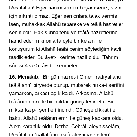
Resûlallah! Eğer hanımlarınızı boşar iseniz, sizin
için sıkıntı olmaz. Eğer sen onlara talak vermiş
isen, muhakkak Allahü tebareke ve teâlâ hazretleri
seninledir. Hak sübhanehü ve teâlâ hazretlerine
hamd ederim ki onlarla öyle bir kelam ile
konuşurum ki Allahü teâlâ benim söylediğim kavli
tasdik eder. Bu âyet-i kerime nazil oldu. [Tahrim
sûresi 4 ve 5. âyet-i kerimeler.]
16. Menakıb:
Bir gün hazret-i Ömer “radıyallahü
teâlâ anh” biryerde oturup, mübarek hırka-i şerifini
yamarken, arkası açık kaldı. Arkasına, Allahü
teâlânın emri ile bir miktar güneş tesir etti. Bir
miktar kalp-i şerifleri incindi. Güneşe dikkat ile
baktı. Allahü teâlânın emri ile güneş kapkara oldu.
Âlem karanlık oldu. Derhal Cebrâil aleyhisselâm,
Resûlullah “sallallâhü teâlâ aleyhi ve sellem”