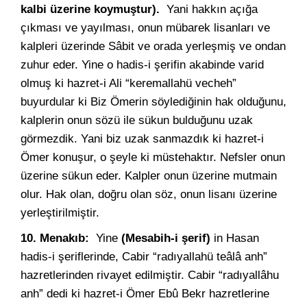
kalbi üzerine koymuştur).
Yani hakkın açığa
çıkması ve yayılması, onun mübarek lisanları ve
kalpleri üzerinde Sâbit ve orada yerleşmiş ve ondan
zuhur eder. Yine o hadis-i şerifin akabinde varid
olmuş ki hazret-i Ali “keremallahü vecheh”
buyurdular ki Biz Ömerin söylediğinin hak olduğunu,
kalplerin onun sözü ile sükun bulduğunu uzak
görmezdik. Yani biz uzak sanmazdık ki hazret-i
Ömer konuşur, o şeyle ki müstehaktır. Nefsler onun
üzerine sükun eder. Kalpler onun üzerine mutmain
olur. Hak olan, doğru olan söz, onun lisanı üzerine
yerleştirilmiştir.
10. Menakıb:
Yine
(Mesabih-i şerif)
in Hasan
hadis-i şeriflerinde, Cabir “radıyallahü teâlâ anh”
hazretlerinden rivayet edilmiştir. Cabir “radıyallâhu
anh” dedi ki hazret-i Ömer Ebû Bekr hazretlerine