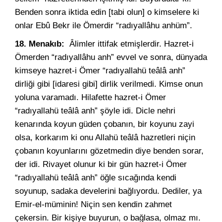
Benden sonra iktida edin [tabi olun] o kimselere ki
onlar Ebû Bekr ile Ömerdir “radıyallâhu anhüm”.
18. Menakıb:
Âlimler ittifak etmişlerdir. Hazret-i
Ömerden “radıyallâhu anh” evvel ve sonra, dünyada
kimseye hazret-i Ömer “radıyallahü teâlâ anh”
dirliği gibi [idaresi gibi] dirlik verilmedi. Kimse onun
yoluna varamadı. Hilafette hazret-i Ömer
“radıyallahü teâlâ anh” şöyle idi. Dicle nehri
kenarında koyun güden çobanın, bir koyunu zayi
olsa, korkarım ki onu Allahü teâlâ hazretleri niçin
çobanın koyunlarını gözetmedin diye benden sorar,
der idi. Rivayet olunur ki bir gün hazret-i Ömer
“radıyallahü teâlâ anh” öğle sıcağında kendi
soyunup, sadaka develerini bağlıyordu. Dediler, ya
Emir-el-müminin! Niçin sen kendin zahmet
çekersin. Bir kişiye buyurun, o bağlasa, olmaz mı.