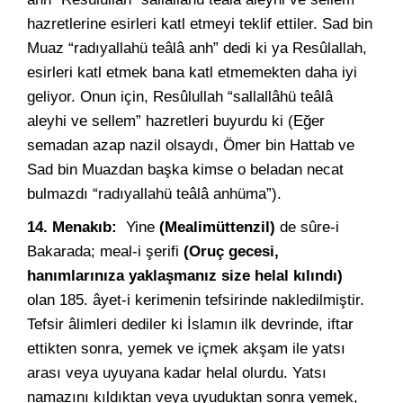
hazretlerine esirleri katl etmeyi teklif ettiler. Sad bin
Muaz “radıyallahü teâlâ anh” dedi ki ya Resûlallah,
esirleri katl etmek bana katl etmemekten daha iyi
geliyor. Onun için, Resûlullah “sallallâhü teâlâ
aleyhi ve sellem” hazretleri buyurdu ki (Eğer
semadan azap nazil olsaydı, Ömer bin Hattab ve
Sad bin Muazdan başka kimse o beladan necat
bulmazdı “radıyallahü teâlâ anhüma”).
14. Menakıb:
Yine
(Mealimüttenzil)
de sûre-i
Bakarada; meal-i şerifi
(Oruç gecesi,
hanımlarınıza yaklaşmanız size helal kılındı)
olan 185. âyet-i kerimenin tefsirinde nakledilmiştir.
Tefsir âlimleri dediler ki İslamın ilk devrinde, iftar
ettikten sonra, yemek ve içmek akşam ile yatsı
arası veya uyuyana kadar helal olurdu. Yatsı
namazını kıldıktan veya uyuduktan sonra yemek,