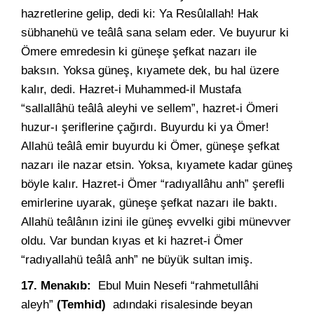
hazretlerine gelip, dedi ki: Ya Resûlallah! Hak
sübhanehü ve teâlâ sana selam eder. Ve buyurur ki
Ömere emredesin ki güneşe şefkat nazarı ile
baksın. Yoksa güneş, kıyamete dek, bu hal üzere
kalır, dedi. Hazret-i Muhammed-il Mustafa
“sallallâhü teâlâ aleyhi ve sellem”, hazret-i Ömeri
huzur-ı şeriflerine çağırdı. Buyurdu ki ya Ömer!
Allahü teâlâ emir buyurdu ki Ömer, güneşe şefkat
nazarı ile nazar etsin. Yoksa, kıyamete kadar güneş
böyle kalır. Hazret-i Ömer “radıyallâhu anh” şerefli
emirlerine uyarak, güneşe şefkat nazarı ile baktı.
Allahü teâlânın izini ile güneş evvelki gibi münevver
oldu. Var bundan kıyas et ki hazret-i Ömer
“radıyallahü teâlâ anh” ne büyük sultan imiş.
17. Menakıb:
Ebul Muin Nesefi “rahmetullâhi
aleyh”
(Temhid)
adındaki risalesinde beyan