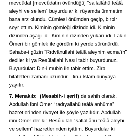
mevcûdat [mevcûdatın övündüğü] “sallallâhü teâlâ
aleyhi ve sellem” buyurdular ki rüyamda ümmetim
bana arz olundu. Cümlesi önümden geçip, birbir
seyr ettim. Kiminin gömleği dizinde idi. Kiminin
dizinden aşağı idi. Kiminin dizinden yukarı idi. Lakin
Ömeri bir gömlek ile gördüm ki yerde sürünürdü.
Sahabe-i güzin “Rıdvânullahi teâlâ aleyhim ecma’în”
dediler ki ya Resûlallah! Nasıl tabir buyurdunuz.
Buyurdular: Din-i mübin ile tabir ettim. Zira
hilafetleri zamanı uzundur. Din-i İslam dünyaya
yayılır.
7. Menakıb:
(Mesabih-i şerif)
de sahih olarak,
Abdullah ibni Ömer “radıyallahü teâlâ anhüma”
hazretlerinden rivayet ile şöyle yazılıdır. Abdullah
ibni Ömer der ki: Resûlullah “sallallâhü teâlâ aleyhi
ve sellem” hazretlerinden işittim. Buyurdular ki