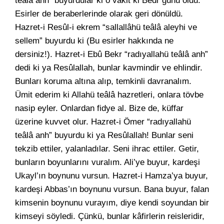
teâlâ anh” buyurdular ki o vakit ki Bedr günü oldu.
Esirler de beraberlerinde olarak geri dönüldü.
Hazret-i Resûl-i ekrem “sallallâhü teâlâ aleyhi ve
sellem” buyurdu ki (Bu esirler hakkında ne
dersiniz!). Hazret-i Ebû Bekr “radıyallahü teâlâ anh”
dedi ki ya Resûlallah, bunlar kavmindir ve ehlindir.
Bunları koruma altına alıp, temkinli davranalım.
Ümit ederim ki Allahü teâlâ hazretleri, onlara tövbe
nasip eyler. Onlardan fidye al. Bize de, küffar
üzerine kuvvet olur. Hazret-i Ömer “radıyallahü
teâlâ anh” buyurdu ki ya Resûlallah! Bunlar seni
tekzib ettiler, yalanladılar. Seni ihrac ettiler. Getir,
bunların boyunlarını vuralım. Ali’ye buyur, kardeşi
Ukayl’ın boynunu vursun. Hazret-i Hamza’ya buyur,
kardeşi Abbas’ın boynunu vursun. Bana buyur, falan
kimsenin boynunu vurayım, diye kendi soyundan bir
kimseyi söyledi. Çünkü, bunlar kâfirlerin reisleridir,