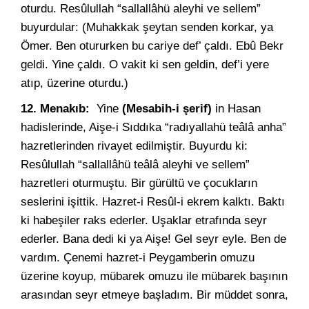
oturdu. Resûlullah “sallallâhü aleyhi ve sellem”
buyurdular: (Muhakkak şeytan senden korkar, ya
Ömer. Ben otururken bu cariye def’ çaldı. Ebû Bekr
geldi. Yine çaldı. O vakit ki sen geldin, def’i yere
atıp, üzerine oturdu.)
12. Menakıb:
Yine
(Mesabih-i şerif)
in Hasan
hadislerinde, Aişe-i Sıddıka “radıyallahü teâlâ anha”
hazretlerinden rivayet edilmiştir. Buyurdu ki:
Resûlullah “sallallâhü teâlâ aleyhi ve sellem”
hazretleri oturmuştu. Bir gürültü ve çocukların
seslerini işittik. Hazret-i Resûl-i ekrem kalktı. Baktı
ki habeşiler raks ederler. Uşaklar etrafında seyr
ederler. Bana dedi ki ya Aişe! Gel seyr eyle. Ben de
vardım. Çenemi hazret-i Peygamberin omuzu
üzerine koyup, mübarek omuzu ile mübarek başının
arasından seyr etmeye başladım. Bir müddet sonra,