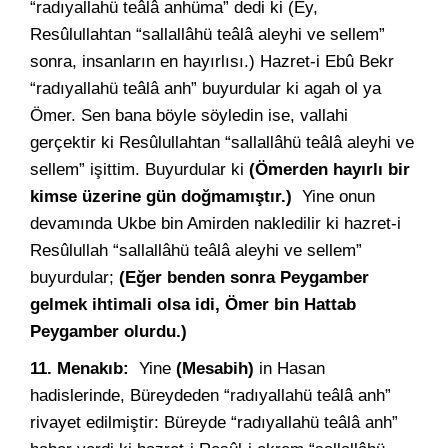
“radıyallahü teâlâ anhüma” dedi ki (Ey,
Resûlullahtan “sallallâhü teâlâ aleyhi ve sellem”
sonra, insanların en hayırlısı.) Hazret-i Ebû Bekr
“radıyallahü teâlâ anh” buyurdular ki agah ol ya
Ömer. Sen bana böyle söyledin ise, vallahi
gerçektir ki Resûlullahtan “sallallâhü teâlâ aleyhi ve
sellem” işittim. Buyurdular ki
(Ömerden hayırlı bir
kimse üzerine gün doğmamıştır.)
Yine onun
devamında Ukbe bin Amirden nakledilir ki hazret-i
Resûlullah “sallallâhü teâlâ aleyhi ve sellem”
buyurdular;
(Eğer benden sonra Peygamber
gelmek ihtimali olsa idi, Ömer bin Hattab
Peygamber olurdu.)
11. Menakıb:
Yine
(Mesabih)
in Hasan
hadislerinde, Büreydeden “radıyallahü teâlâ anh”
rivayet edilmiştir: Büreyde “radıyallahü teâlâ anh”