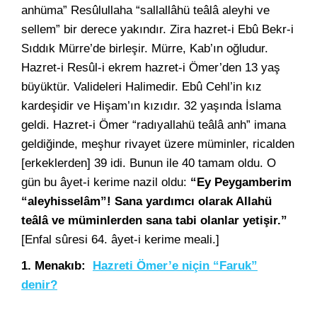
anhüma” Resûlullaha “sallallâhü teâlâ aleyhi ve
sellem” bir derece yakındır. Zira hazret-i Ebû Bekr-i
Sıddık Mürre’de birleşir. Mürre, Kab’ın oğludur.
Hazret-i Resûl-i ekrem hazret-i Ömer’den 13 yaş
büyüktür. Valideleri Halimedir. Ebû Cehl’in kız
kardeşidir ve Hişam’ın kızıdır. 32 yaşında İslama
geldi. Hazret-i Ömer “radıyallahü teâlâ anh” imana
geldiğinde, meşhur rivayet üzere müminler, ricalden
[erkeklerden] 39 idi. Bunun ile 40 tamam oldu. O
gün bu âyet-i kerime nazil oldu:
“Ey Peygamberim
“aleyhisselâm”! Sana yardımcı olarak Allahü
teâlâ ve müminlerden sana tabi olanlar yetişir.”
[Enfal sûresi 64. âyet-i kerime meali.]
1. Menakıb:
Hazreti Ömer’e niçin “Faruk”
denir?