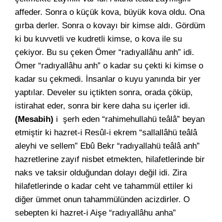
affeder. Sonra o küçük kova, büyük kova oldu. Ona
gırba derler. Sonra o kovayı bir kimse aldı. Gördüm
ki bu kuvvetli ve kudretli kimse, o kova ile su
çekiyor. Bu su çeken Ömer “radıyallâhu anh” idi.
Ömer “radıyallâhu anh” o kadar su çekti ki kimse o
kadar su çekmedi. İnsanlar o kuyu yanında bir yer
yaptılar. Develer su içtikten sonra, orada çöküp,
istirahat eder, sonra bir kere daha su içerler idi.
(Mesabih)
i
şerh eden “rahimehullahü teâlâ” beyan
etmiştir ki hazret-i Resûl-i ekrem “sallallâhü teâlâ
aleyhi ve sellem” Ebû Bekr “radıyallahü teâlâ anh”
hazretlerine zayıf nisbet etmekten, hilafetlerinde bir
naks ve taksir olduğundan dolayı değil idi. Zira
hilafetlerinde o kadar ceht ve tahammül ettiler ki
diğer ümmet onun tahammülünden acizdirler. O
sebepten ki hazret-i Aişe “radıyallâhu anha”