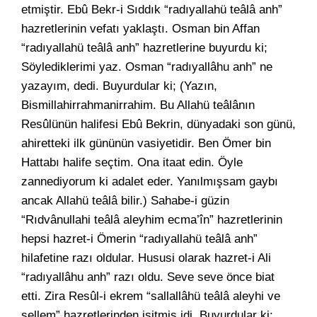
etmiştir. Ebû Bekr-i Sıddık “radıyallahü teâlâ anh”
hazretlerinin vefatı yaklaştı. Osman bin Affan
“radıyallahü teâlâ anh” hazretlerine buyurdu ki;
Söylediklerimi yaz. Osman “radıyallâhu anh” ne
yazayım, dedi. Buyurdular ki; (Yazın,
Bismillahirrahmanirrahim. Bu Allahü teâlânın
Resûlünün halifesi Ebû Bekrin, dünyadaki son günü,
ahiretteki ilk gününün vasiyetidir. Ben Ömer bin
Hattabı halife seçtim. Ona itaat edin. Öyle
zannediyorum ki adalet eder. Yanılmışsam gaybı
ancak Allahü teâlâ bilir.) Sahabe-i güzin
“Rıdvânullahi teâlâ aleyhim ecma’în” hazretlerinin
hepsi hazret-i Ömerin “radıyallahü teâlâ anh”
hilafetine razı oldular. Hususi olarak hazret-i Ali
“radıyallâhu anh” razı oldu. Seve seve önce biat
etti. Zira Resûl-i ekrem “sallallâhü teâlâ aleyhi ve
sellem” hazretlerinden işitmiş idi. Buyurdular ki: