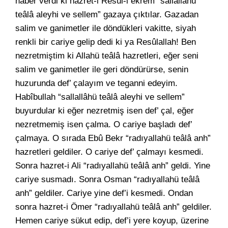
haber verdi ki hazret-i Resûl-i ekrem “sallallâhü
teâlâ aleyhi ve sellem” gazaya çıktılar. Gazadan
salim ve ganimetler ile döndükleri vakitte, siyah
renkli bir cariye gelip dedi ki ya Resûlallah! Ben
nezretmiştim ki Allahü teâlâ hazretleri, eğer seni
salim ve ganimetler ile geri döndürürse, senin
huzurunda def’ çalayım ve teganni edeyim.
Habîbullah “sallallâhü teâlâ aleyhi ve sellem”
buyurdular ki eğer nezretmiş isen def’ çal, eğer
nezretmemiş isen çalma. O cariye başladı def’
çalmaya. O sırada Ebû Bekr “radıyallahü teâlâ anh”
hazretleri geldiler. O cariye def’ çalmayı kesmedi.
Sonra hazret-i Ali “radıyallahü teâlâ anh” geldi. Yine
cariye susmadı. Sonra Osman “radıyallahü teâlâ
anh” geldiler. Cariye yine def’i kesmedi. Ondan
sonra hazret-i Ömer “radıyallahü teâlâ anh” geldiler.
Hemen cariye sükut edip, def’i yere koyup, üzerine