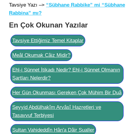
Tavsiye Yazı –>
“Sübhane Rabbike” mi “Sübhane
Rabbina” mı?
En Çok Okunan Yazılar
Tavsiye Ettiğimiz Temel Kitaplar
Meâl Okumak Câiz Midir?
Ehl-i Sünnet İtikadı Nedir? Ehl-i Sünnet Olmanın
Şartları Nelerdir?
Her Gün Okunması Gereken Çok Mühim Bir Duâ
Seyyid Abdülhakîm Arvâsî Hazretleri ve
Tasavvuf Terbiyesi
Sultan Vahideddîn Hân'a Dâir Sualler