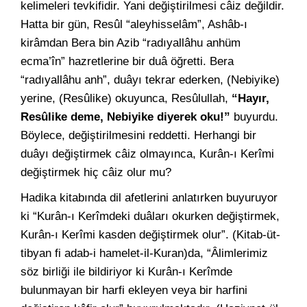
kelimeleri tevkifidir. Yani değiştirilmesi câiz değildir.
Hatta bir gün, Resûl “aleyhisselâm”, Ashâb-ı
kirâmdan Bera bin Azib “radıyallâhu anhüm
ecma’în” hazretlerine bir duâ öğretti. Bera
“radıyallâhu anh”, duâyı tekrar ederken, (Nebiyike)
yerine, (Resûlike) okuyunca, Resûlullah,
“Hayır,
Resûlike deme, Nebiyike diyerek oku!”
buyurdu.
Böylece, değiştirilmesini reddetti. Herhangi bir
duâyı değiştirmek câiz olmayınca, Kurân-ı Kerîmi
değiştirmek hiç câiz olur mu?
Hadika kitabında dil afetlerini anlatırken buyuruyor
ki “Kurân-ı Kerîmdeki duâları okurken değiştirmek,
Kurân-ı Kerîmi kasden değiştirmek olur”. (Kitab-üt-
tibyan fi adab-i hamelet-il-Kuran)da, “Âlimlerimiz
söz birliği ile bildiriyor ki Kurân-ı Kerîmde
bulunmayan bir harfi ekleyen veya bir harfini