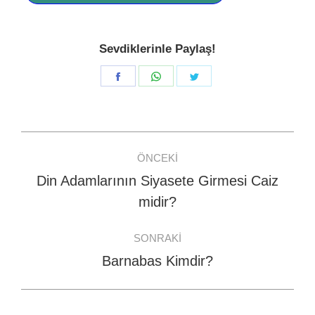
Sevdiklerinle Paylaş!
Share
Share
Share
on
on
on
Facebook
WhatsApp
Twitter
Post
ÖNCEKI
navigation
Din Adamlarının Siyasete Girmesi Caiz
Previous
midir?
post:
SONRAKI
Barnabas Kimdir?
Next
post: