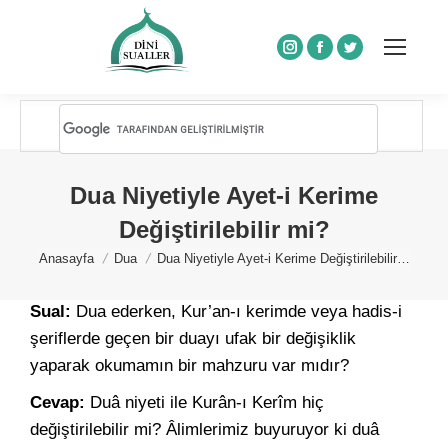
Instagram
Facebook
Twitter
Dua Niyetiyle Ayet-i Kerime
Değiştirilebilir mi?
You are here:
Anasayfa
Dua
Dua Niyetiyle Ayet-i Kerime Değiştirilebilir…
Sual:
Dua ederken, Kur’an-ı kerimde veya hadis-i
şeriflerde geçen bir duayı ufak bir değişiklik
yaparak okumamın bir mahzuru var mıdır?
Cevap:
Duâ niyeti ile Kurân-ı Kerîm hiç
değiştirilebilir mi? Âlimlerimiz buyuruyor ki duâ