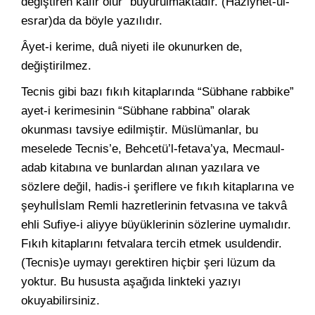
değiştiren kâfir olur” buyurulmaktadır. (Haziynet-ül-
esrar)da da böyle yazılıdır.
Âyet-i kerime, duâ niyeti ile okunurken de,
değiştirilmez.
Tecnis gibi bazı fıkıh kitaplarında “Sübhane rabbike”
ayet-i kerimesinin “Sübhane rabbina” olarak
okunması tavsiye edilmiştir. Müslümanlar, bu
meselede Tecnis’e, Behcetü’l-fetava’ya, Mecmaul-
adab kitabına ve bunlardan alınan yazılara ve
sözlere değil, hadis-i şeriflere ve fıkıh kitaplarına ve
şeyhulİslam Remli hazretlerinin fetvasına ve takvâ
ehli Sufiye-i aliyye büyüklerinin sözlerine uymalıdır.
Fıkıh kitaplarını fetvalara tercih etmek usuldendir.
(Tecnis)e uymayı gerektiren hiçbir şeri lüzum da
yoktur. Bu hususta aşağıda linkteki yazıyı
okuyabilirsiniz.