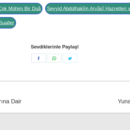
Çok Mühim Bir Duâ
Seyyid Abdülhakîm Arvâsî Hazretleri 
Sualler
Sevdiklerinle Paylaş!
Share
Share
Share
on
on
on
Facebook
WhatsApp
Twitter
rına Dair
Next
Yuna
post: