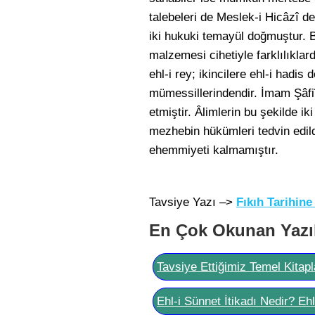
talebeleri de Meslek-i Hicâzî d
iki hukuki temayül doğmuştur. B
malzemesi cihetiyle farklılıklar
ehl-i rey; ikincilere ehl-i hadis
mümessillerindendir. İmam Şâfiî,
etmiştir. Âlimlerin bu şekilde ik
mezhebin hükümleri tedvin edildik
ehemmiyeti kalmamıştır.
Tavsiye Yazı –>
Fıkıh Tarihine
En Çok Okunan Yazı
Tavsiye Ettiğimiz Temel Kitapl
Ehl-i Sünnet İtikadı Nedir? Eh