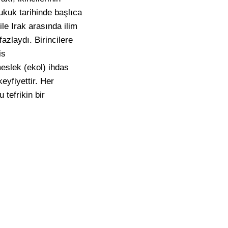
ukuk tarihinde başlıca
le Irak arasında ilim
azlaydı. Birincilere
is
meslek (ekol) ihdas
eyfiyettir. Her
 tefrikin bir