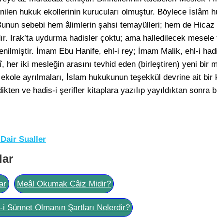
enilen hukuk ekollerinin kurucuları olmuştur. Böylece İslâm h
unun sebebi hem âlimlerin şahsi temayülleri; hem de Hicaz i
dır. Irak’ta uydurma hadisler çoktu; ama halledilecek mesele f
 denilmiştir. İmam Ebu Hanife, ehl-i rey; İmam Malik, ehl-i had
 her iki mesleğin arasını tevhid eden (birleştiren) yeni bir 
i ekole ayrılmaları, İslam hukukunun teşekkül devrine ait bir k
ten ve hadis-i şerifler kitaplara yazılıp yayıldıktan sonra bu
 Dair Sualler
lar
ar
Meâl Okumak Câiz Midir?
l-i Sünnet Olmanın Şartları Nelerdir?