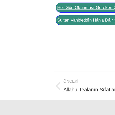
Her Gün Okunması Gereken 
Sultan Vahideddîn Hân'a Dâir 
Post
ÖNCEKI
navigation
Previous
Allahu Tealanın Sıfatla
post: