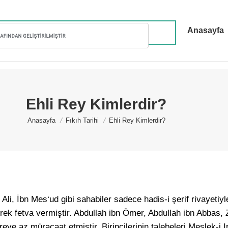
Anasayfa
Ehli Rey Kimlerdir?
You are here:
Anasayfa
Fıkıh Tarihi
Ehli Rey Kimlerdir?
Ali, İbn Mes‘ud gibi sahabiler sadece hadis-i şerif rivayetiyl
ek fetva vermiştir. Abdullah ibn Ömer, Abdullah ibn Abbas, Z
e az müracaat etmiştir. Birincilerinin talebeleri Meslek-i Ira