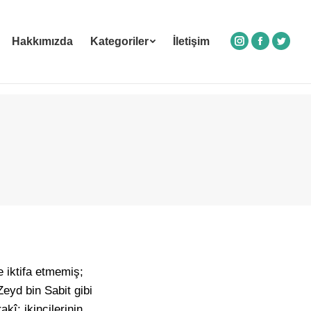
Hakkımızda
Kategoriler
İletişim
Instagram
Facebook
Twitte
e iktifa etmemiş;
eyd bin Sabit gibi
kî; ikincilerinin