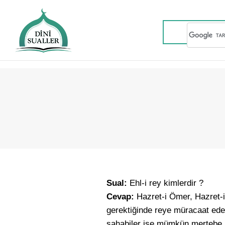
Sual:
Ehl-i rey kimlerdir ?
Cevap:
Hazret-i Ömer, Hazret-i 
gerektiğinde reye müracaat eder
sahabiler ise mümkün mertebe rey