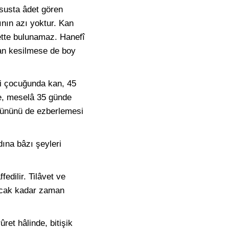
susta âdet gören
nının azı yoktur. Kan
tte bulunamaz. Hanefî
Kan kesilmese de boy
ci çocuğunda kan, 45
ce, meselâ 35 günde
 gününü de ezberlemesi
ına bâzı şeyleri
dilir. Tilâvet ve
acak kadar zaman
et hâlinde, bitişik