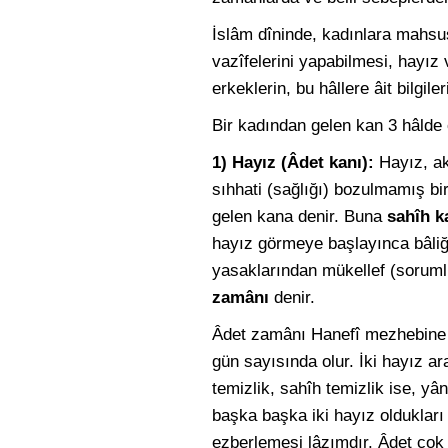
İslâm dîninde, kadınlara mahsus
vazîfelerini yapabilmesi, hayı
erkeklerin, bu hâllere âit bilgil
Bir kadından gelen kan 3 hâlde 
1) Hayız (Âdet kanı):
Hayız, a
sıhhati (sağlığı) bozulmamış b
gelen kana denir. Buna
sahîh k
hayız görmeye başlayınca bâliğa
yasaklarından mükellef (soruml
zamânı
denir.
Âdet zamânı Hanefî mezhebine g
gün sayısında olur. İki hayız a
temizlik, sahîh temizlik ise, y
başka başka iki hayız oldukları 
ezberlemesi lâzımdır. Âdet çok 