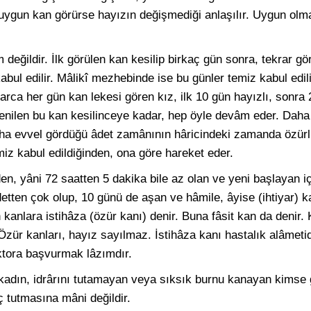
uygun kan görürse hayızın değişmediği anlaşılır. Uygun olm
eğildir. İlk görülen kan kesilip birkaç gün sonra, tekrar gö
abul edilir. Mâlikî mezhebinde ise bu günler temiz kabul edili
rca her gün kan lekesi gören kız, ilk 10 gün hayızlı, sonra 
r denilen bu kan kesilinceye kadar, hep öyle devâm eder. Dah
aha evvel gördüğü âdet zamânının hâricindeki zamanda özürlü
iz kabul edildiğinden, ona göre hareket eder.
n, yâni 72 saatten 5 dakika bile az olan ve yeni başlayan i
tten çok olup, 10 günü de aşan ve hâmile, âyise (ihtiyar) k
kanlara istihâza (özür kanı) denir. Buna fâsit kan da denir.
. Özür kanları, hayız sayılmaz. İstihâza kanı hastalık alâmet
ktora başvurmak lâzımdır.
 kadın, idrârını tutamayan veya sıksık burnu kanayan kimse gi
 tutmasına mâni değildir.