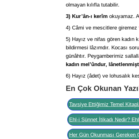
olmayan kılıfla tutabilir.
3) Kur’ân-ı kerîm
okuyamaz. All
4) Câmi ve mescitlere giremez 
5) Hayız ve nifas gören kadın k
bildirmesi lâzımdır. Kocası so
günâhtır. Peygamberimiz sallal
kadın mel’ûndur, lânetlenmişt
6) Hayız (âdet) ve lohusalık ke
En Çok Okunan Yazı
Tavsiye Ettiğimiz Temel Kitapl
Ehl-i Sünnet İtikadı Nedir? Eh
Her Gün Okunması Gereken 