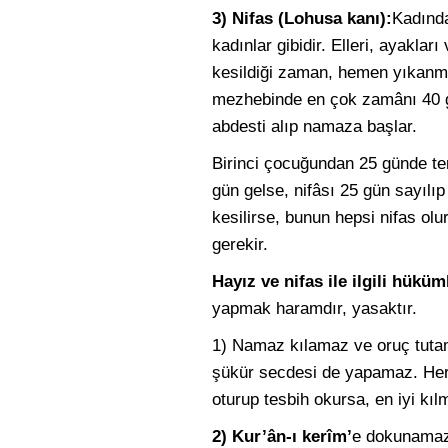
3) Nifas (Lohusa kanı):
Kadında
kadınlar gibidir. Elleri, ayaklar
kesildiği zaman, hemen yıkanm
mezhebinde en çok zamânı 40 gü
abdesti alıp namaza başlar.
Birinci çocuğundan 25 günde te
gün gelse, nifâsı 25 gün sayılı
kesilirse, bunun hepsi nifas ol
gerekir.
Hayız ve nifas ile ilgili hüküm
yapmak haramdır, yasaktır.
1) Namaz kılamaz ve oruç tutama
şükür secdesi de yapamaz. Her
oturup tesbih okursa, en iyi kı
2) Kur’ân-ı kerîm’
e dokunamaz.