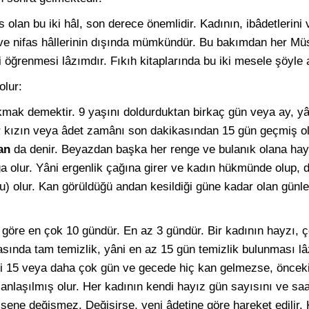
 olan bu iki hâl, son derece önemlidir. Kadının, ibâdetlerini
z ve nifas hâllerinin dışında mümkündür. Bu bakımdan her Mü
eri öğrenmesi lâzımdır. Fıkıh kitaplarında bu iki mesele şöyle 
olur:
kmak demektir. 9 yaşını doldurduktan birkaç gün veya ay, yâ
ir kızın veya âdet zamânı son dakikasından 15 gün geçmiş o
an
da denir. Beyazdan başka her renge ve bulanık olana hayız
 olur. Yâni ergenlik çağına girer ve kadın hükmünde olup, d
u) olur. Kan görüldüğü andan kesildiği güne kadar olan günl
öre en çok 10 gündür. En az 3 gündür. Bir kadının hayzı, ç
rasında tam temizlik, yâni en az 15 gün temizlik bulunması l
âni 15 veya daha çok gün ve gecede hiç kan gelmezse, önceki
anlaşılmış olur. Her kadının kendi hayız gün sayısını ve saat
sene değişmez. Değişirse, yeni âdetine göre hareket edilir. 