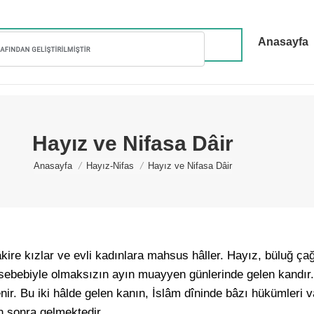
Anasayfa
Hayız ve Nifasa Dâir
You are here:
Anasayfa
Hayız-Nifas
Hayız ve Nifasa Dâir
kire kızlar ve evli kadınlara mahsus hâller. Hayız, büluğ çağ
ık sebebiyle olmaksızın ayın muayyen günlerinde gelen kandı
ir. Bu iki hâlde gelen kanın, İslâm dîninde bâzı hükümleri var
n sonra gelmektedir.