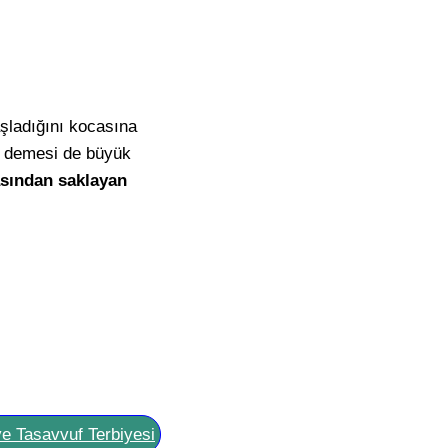
aşladığını kocasına
dı demesi de büyük
asından saklayan
ve Tasavvuf Terbiyesi