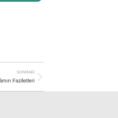
SONRAKI
ın Faziletleri