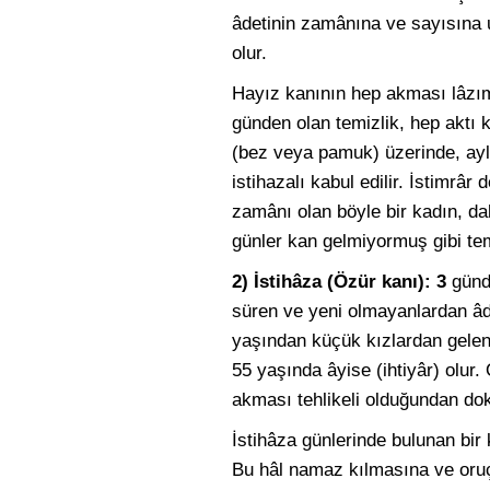
âdetinin zamânına ve sayısına 
olur.
Hayız kanının hep akması lâzım d
günden olan temizlik, hep aktı k
(bez veya pamuk) üzerinde, ayla
istihazalı kabul edilir. İstimrâ
zamânı olan böyle bir kadın, d
günler kan gelmiyormuş gibi tem
2) İstihâza (Özür kanı): 3
günde
süren ve yeni olmayanlardan âde
yaşından küçük kızlardan gelen 
55 yaşında âyise (ihtiyâr) olur
akması tehlikeli olduğundan do
İstihâza günlerinde bulunan bir
Bu hâl namaz kılmasına ve oruç