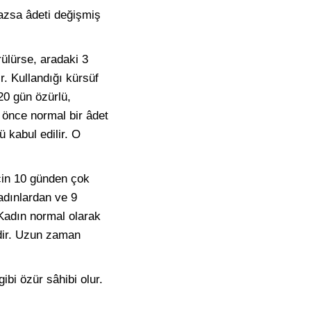
azsa âdeti değişmiş
rülürse, aradaki 3
r. Kullandığı kürsüf
20 gün özürlü,
a önce normal bir âdet
 kabul edilir. O
çin 10 günden çok
adınlardan ve 9
 Kadın normal olarak
idir. Uzun zaman
bi özür sâhibi olur.