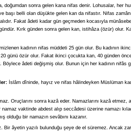
, doğumdan sonra gelen kana nifas denir. Lohusalar, her hu
ı ve başı belli olan düşükte gelen kan da nifastır. Nifas zamâ
alıdır. Fakat âdeti kadar gün geçmeden kocasıyla münâsebe
ndür. Kırk günden sonra gelen kan, istihâza (özür) olur. 
mizlenen kadının nifas müddeti 25 gün olur. Bu kadının ikin
p 20 günü özür olur. Fakat ikinci çocukta kan, 40 günden ön
ur. Böylece âdeti değişmiş olur. Bunun için her kadının nifâs
ler:
İslâm dîninde, hayız ve nifas hâlindeyken Müslüman kad
z. Oruçlarını sonra kazâ eder. Namazlarını kazâ etmez, affe
 namaz vaktinde abdest alıp seccâdesi üzerine namazı kıl
lmış olduğu bir namazın sevâbını kazanır.
 Bir âyetin yazılı bulunduğu şeye de el süremez. Ancak zarûr