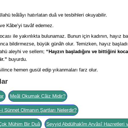
ahü teâlâyı hatırlatan duâ ve tesbihleri okuyabilir.
ve Kâbe’yi tavâf edemez.
ocası ile yakınlıkta bulunamaz. Bunun için kadının, hayız b
runca bildirmezse, büyük günâh olur. Temizken, hayız başla
lahü aleyhi ve sellem;
“Hayzın başladığını ve bittiğini koc
ir.”
buyurdu.
silince hemen gusül edip yıkanmaları farz olur.
lar
ar
Meâl Okumak Câiz Midir?
l-i Sünnet Olmanın Şartları Nelerdir?
Çok Mühim Bir Duâ
Seyyid Abdülhakîm Arvâsî Hazretleri 