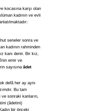
 ve kocasına karşı olan
slüman kadının ve evli
anlatılmaktadır:
hut seneler sonra ve
lan kadının rahminden
 kanı denir. Bir kız,
înin emir ve
erin sayısına
âdet
ok defâ her ay aynı
âzımdır. Bu tam
 ve sonraki kanların,
ini (âdetini)
Kadın bir önceki