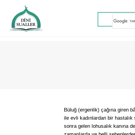
Büluğ (ergenlik) çağına giren bâ
ile evli kadınlardan bir hastal
sonra gelen lohusalık kanına den
zamanlarda ve belli sebeplerde