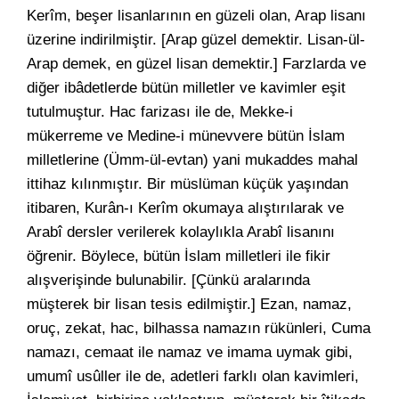
Kerîm, beşer lisanlarının en güzeli olan, Arap lisanı
üzerine indirilmiştir. [Arap güzel demektir. Lisan-ül-
Arap demek, en güzel lisan demektir.] Farzlarda ve
diğer ibâdetlerde bütün milletler ve kavimler eşit
tutulmuştur. Hac farizası ile de, Mekke-i
mükerreme ve Medine-i münevvere bütün İslam
milletlerine (Ümm-ül-evtan) yani mukaddes mahal
ittihaz kılınmıştır. Bir müslüman küçük yaşından
itibaren, Kurân-ı Kerîm okumaya alıştırılarak ve
Arabî dersler verilerek kolaylıkla Arabî lisanını
öğrenir. Böylece, bütün İslam milletleri ile fikir
alışverişinde bulunabilir. [Çünkü aralarında
müşterek bir lisan tesis edilmiştir.] Ezan, namaz,
oruç, zekat, hac, bilhassa namazın rükünleri, Cuma
namazı, cemaat ile namaz ve imama uymak gibi,
umumî usûller ile de, adetleri farklı olan kavimleri,