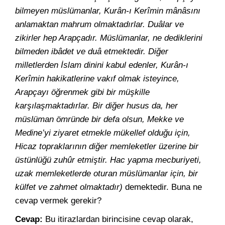
bilmeyen müslümanlar, Kurân-ı Kerîmin mânâsını
anlamaktan mahrum olmaktadırlar. Duâlar ve
zikirler hep Arapçadır. Müslümanlar, ne dediklerini
bilmeden ibâdet ve duâ etmektedir. Diğer
milletlerden İslam dinini kabul edenler, Kurân-ı
Kerîmin hakikatlerine vakıf olmak isteyince,
Arapçayı öğrenmek gibi bir müşkille
karşılaşmaktadırlar. Bir diğer husus da, her
müslüman ömründe bir defa olsun, Mekke ve
Medine’yi ziyaret etmekle mükellef olduğu için,
Hicaz topraklarının diğer memleketler üzerine bir
üstünlüğü zuhûr etmiştir. Hac yapma mecburiyeti,
uzak memleketlerde oturan müslümanlar için, bir
külfet ve zahmet olmaktadır)
demektedir. Buna ne
cevap vermek gerekir?
Cevap:
Bu itirazlardan birincisine cevap olarak,