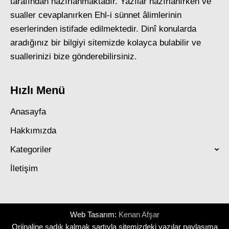
tarafından hazırlanmaktadır. Yazılar hazırlanırken ve
sualler cevaplanırken Ehl-i sünnet âlimlerinin
eserlerinden istifade edilmektedir. Dinî konularda
aradığınız bir bilgiyi sitemizde kolayca bulabilir ve
suallerinizi bize gönderebilirsiniz.
Hızlı Menü
Anasayfa
Hakkımızda
Kategoriler
İletişim
Web Tasarım:
Kenan Afşar
Orjinaline sadık kalmak şartıyla sitemizdeki yazılar paylaşıma