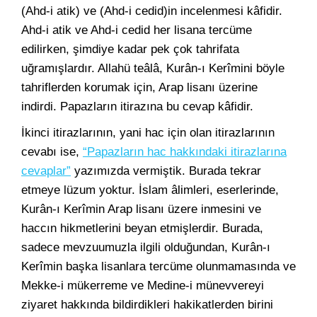
(Ahd-i atik) ve (Ahd-i cedid)in incelenmesi kâfidir.
Ahd-i atik ve Ahd-i cedid her lisana tercüme
edilirken, şimdiye kadar pek çok tahrifata
uğramışlardır. Allahü teâlâ, Kurân-ı Kerîmini böyle
tahriflerden korumak için, Arap lisanı üzerine
indirdi. Papazların itirazına bu cevap kâfidir.
İkinci itirazlarının, yani hac için olan itirazlarının
cevabı ise,
“Papazların hac hakkındaki itirazlarına
cevaplar”
yazımızda vermiştik. Burada tekrar
etmeye lüzum yoktur. İslam âlimleri, eserlerinde,
Kurân-ı Kerîmin Arap lisanı üzere inmesini ve
haccın hikmetlerini beyan etmişlerdir. Burada,
sadece mevzuumuzla ilgili olduğundan, Kurân-ı
Kerîmin başka lisanlara tercüme olunmamasında ve
Mekke-i mükerreme ve Medine-i münevvereyi
ziyaret hakkında bildirdikleri hakikatlerden birini