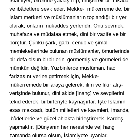
İslamiyet, birbirine yaklaştırıp, müşterek bir îtikada
ve ibâdetlere sevk eder. Mekke-i mükerreme de, bir
İslam merkezi ve müslümanların toplandığı bir yer
olarak, onların mukaddes yerleridir. Onu sevmek,
muhafaza ve müdafaa etmek, dini bir vazife ve bir
borçtur. Çünkü şark, garb, cenub ve şimal
memleketlerinde bulunan müslümanlar, ömürlerinde
bir defa olsun birbirlerini görmemiş ve görmeleri de
mümkün değildir. Yüzbinlerce müslüman, hac
farizasını yerine getirmek için, Mekke-i
mükerremede bir araya gelerek, ilim ve fikir alış-
verişinde bulunur, dini akide [inanç] ve sevgilerini
tekid ederek, birbirleriyle kaynaşırlar. İşte İslamın
esas maksadı, bütün milletleri ve kavmleri, imanda,
ibâdetlerde ve güzel ahlakta birleştirerek, kardeş
yapmaktır. [Dünyanın her neresinde ve] hangi
zamanda olursa olsun, İslamiyete uyanlar,