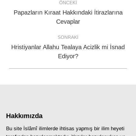
ÖNCEKI
navigation
Papazların Kıraat Hakkındaki İtirazlarına
Previous
Cevaplar
post:
SONRAKI
Hristiyanlar Allahu Tealaya Acizlik mi İsnad
Next
Ediyor?
post:
Hakkımızda
Bu site İslâmî ilimlerde ihtisas yapmış bir ilim heyeti