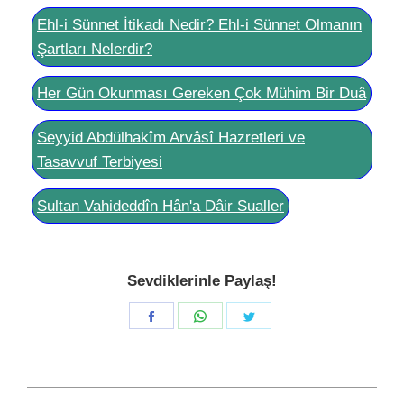
Ehl-i Sünnet İtikadı Nedir? Ehl-i Sünnet Olmanın
Şartları Nelerdir?
Her Gün Okunması Gereken Çok Mühim Bir Duâ
Seyyid Abdülhakîm Arvâsî Hazretleri ve
Tasavvuf Terbiyesi
Sultan Vahideddîn Hân'a Dâir Sualler
Sevdiklerinle Paylaş!
Share
Share
Share
on
on
on
Facebook
WhatsApp
Twitter