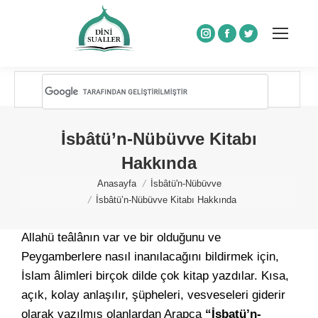
Instagram
Facebook
Twitter
İsbâtü’n-Nübüvve Kitabı
Hakkında
You are here:
Anasayfa
İsbâtü'n-Nübüvve
İsbâtü’n-Nübüvve Kitabı Hakkında
Allahü teâlânın var ve bir olduğunu ve
Peygamberlere nasıl inanılacağını bildirmek için,
İslam âlimleri birçok dilde çok kitap yazdılar. Kısa,
açık, kolay anlaşılır, şüpheleri, vesveseleri giderir
olarak yazılmış olanlardan Arapça
“İsbatü’n-