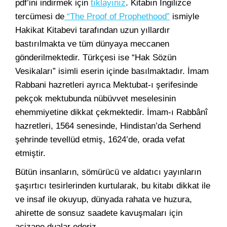
pdf’ini indirmek için
tıklayınız
. Kitabın İngilizce
tercümesi de
“The Proof of Prophethood”
ismiyle
Hakikat Kitabevi tarafından uzun yıllardır
bastırılmakta ve tüm dünyaya meccanen
gönderilmektedir. Türkçesi ise “Hak Sözün
Vesikaları” isimli eserin içinde basılmaktadır. İmam
Rabbani hazretleri ayrıca Mektubat-ı şerifesinde
pekçok mektubunda nübüvvet meselesinin
ehemmiyetine dikkat çekmektedir. İmam-ı Rabbânî
hazretleri, 1564 senesinde, Hindistan’da Serhend
şehrinde tevellüd etmiş, 1624’de, orada vefat
etmiştir.
Bütün insanların, sömürücü ve aldatıcı yayınların
şaşırtıcı tesirlerinden kurtularak, bu kitabı dikkat ile
ve insaf ile okuyup, dünyada rahata ve huzura,
ahirette de sonsuz saadete kavuşmaları için
acizane dualar ederiz.