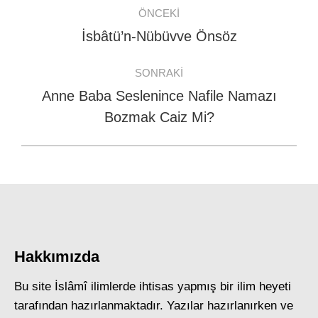
Post
ÖNCEKI
navigation
İsbâtü’n-Nübüvve Önsöz
Previous
post:
SONRAKI
Anne Baba Seslenince Nafile Namazı
Next
Bozmak Caiz Mi?
post:
Hakkımızda
Bu site İslâmî ilimlerde ihtisas yapmış bir ilim heyeti
tarafından hazırlanmaktadır. Yazılar hazırlanırken ve