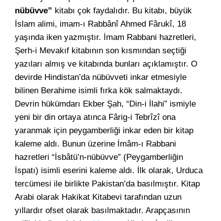
nübüvve”
kitabı çok faydalıdır. Bu kitabı, büyük
İslam alimi, imam-ı Rabbânî Ahmed Fârukî, 18
yaşında iken yazmıştır. İmam Rabbani hazretleri,
Şerh-i Mevakıf kitabının son kısmından seçtiği
yazıları almış ve kitabında bunları açıklamıştır. O
devirde Hindistan’da nübüvveti inkar etmesiyle
bilinen Berahime isimli fırka kök salmaktaydı.
Devrin hükümdarı Ekber Şah, “Din-i İlahi” ismiyle
yeni bir din ortaya atınca Fârig-i Tebrîzî ona
yaranmak için peygamberliği inkar eden bir kitap
kaleme aldı. Bunun üzerine İmâm-ı Rabbani
hazretleri “İsbâtü’n-nübüvve” (Peygamberliğin
İspatı) isimli eserini kaleme aldı. İlk olarak, Urduca
tercümesi ile birlikte Pakistan’da basılmıştır. Kitap
Arabi olarak Hakikat Kitabevi tarafından uzun
yıllardır ofset olarak basılmaktadır. Arapçasının