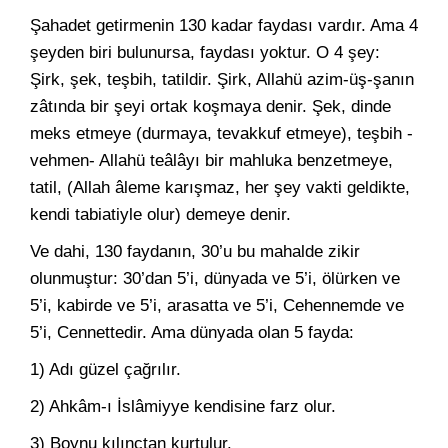
Şahadet getirmenin 130 kadar faydası vardır. Ama 4
şeyden biri bulunursa, faydası yoktur. O 4 şey:
Şirk, şek, teşbih, tatildir. Şirk, Allahü azim-üş-şanın
zâtında bir şeyi ortak koşmaya denir. Şek, dinde
meks etmeye (durmaya, tevakkuf etmeye), teşbih -
vehmen- Allahü teâlâyı bir mahluka benzetmeye,
tatil, (Allah âleme karışmaz, her şey vakti geldikte,
kendi tabiatiyle olur) demeye denir.
Ve dahi, 130 faydanın, 30’u bu mahalde zikir
olunmuştur: 30’dan 5’i, dünyada ve 5’i, ölürken ve
5’i, kabirde ve 5’i, arasatta ve 5’i, Cehennemde ve
5’i, Cennettedir. Ama dünyada olan 5 fayda:
1) Adı güzel çağrılır.
2) Ahkâm-ı İslâmiyye kendisine farz olur.
3) Boynu kılınctan kurtulur.