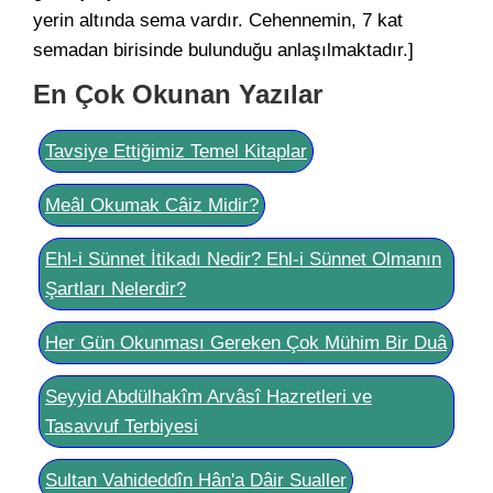
yerin altında sema vardır. Cehennemin, 7 kat
semadan birisinde bulunduğu anlaşılmaktadır.]
En Çok Okunan Yazılar
Tavsiye Ettiğimiz Temel Kitaplar
Meâl Okumak Câiz Midir?
Ehl-i Sünnet İtikadı Nedir? Ehl-i Sünnet Olmanın
Şartları Nelerdir?
Her Gün Okunması Gereken Çok Mühim Bir Duâ
Seyyid Abdülhakîm Arvâsî Hazretleri ve
Tasavvuf Terbiyesi
Sultan Vahideddîn Hân'a Dâir Sualler