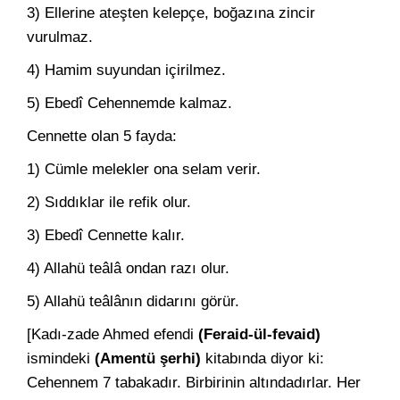
3) Ellerine ateşten kelepçe, boğazına zincir
vurulmaz.
4) Hamim suyundan içirilmez.
5) Ebedî Cehennemde kalmaz.
Cennette olan 5 fayda:
1) Cümle melekler ona selam verir.
2) Sıddıklar ile refik olur.
3) Ebedî Cennette kalır.
4) Allahü teâlâ ondan razı olur.
5) Allahü teâlânın didarını görür.
[Kadı-zade Ahmed efendi
(Feraid-ül-fevaid)
ismindeki
(Amentü şerhi)
kitabında diyor ki:
Cehennem 7 tabakadır. Birbirinin altındadırlar. Her