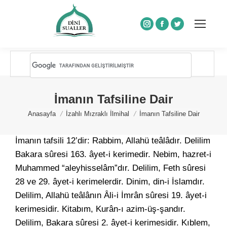
Instagram
Facebook
Twitter
İmanın Tafsiline Dair
You are here:
Anasayfa
İzahlı Mızraklı İlmihal
İmanın Tafsiline Dair
İmanın tafsili 12’dir: Rabbim, Allahü teâlâdır. Delilim
Bakara sûresi 163. âyet-i kerimedir. Nebim, hazret-i
Muhammed “aleyhisselâm”dır. Delilim, Feth sûresi
28 ve 29. âyet-i kerimelerdir. Dinim, din-i İslamdır.
Delilim, Allahü teâlânın Âli-i İmrân sûresi 19. âyet-i
kerimesidir. Kitabım, Kurân-ı azim-üş-şandır.
Delilim, Bakara sûresi 2. âyet-i kerimesidir. Kıblem,