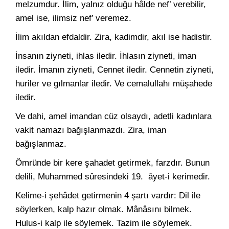
melzumdur. İlim, yalnız olduğu hâlde nef’ verebilir,
amel ise, ilimsiz nef’ veremez.
İlim akıldan efdaldir. Zira, kadimdir, akıl ise hadistir.
İnsanın ziyneti, ihlas iledir. İhlasın ziyneti, iman
iledir. İmanın ziyneti, Cennet iledir. Cennetin ziyneti,
huriler ve gılmanlar iledir. Ve cemalullahı müşahede
iledir.
Ve dahi, amel imandan cüz olsaydı, adetli kadınlara
vakit namazı bağışlanmazdı. Zira, iman
bağışlanmaz.
Ömründe bir kere şahadet getirmek, farzdır. Bunun
delili, Muhammed sûresindeki 19. âyet-i kerimedir.
Kelime-i şehâdet getirmenin 4 şartı vardır: Dil ile
söylerken, kalp hazır olmak. Mânâsını bilmek.
Hulus-i kalp ile söylemek. Tazim ile söylemek.