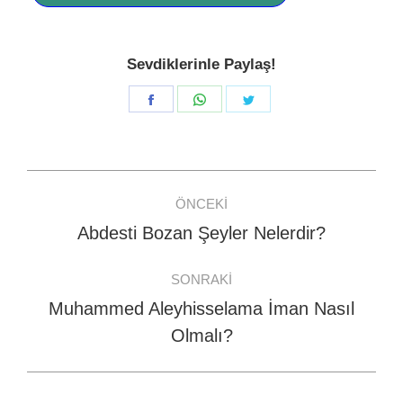
Sevdiklerinle Paylaş!
Share
Share
Share
on
on
on
Facebook
WhatsApp
Twitter
Post
ÖNCEKI
navigation
Abdesti Bozan Şeyler Nelerdir?
Previous
post:
SONRAKI
Muhammed Aleyhisselama İman Nasıl
Next
Olmalı?
post: