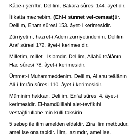
Kâbe-i şerıftır. Delilim, Bakara sûresi 144. ayetidir.
İtikatta mezhebim,
(Ehl-i sünnet vel-cemaat)
tir.
Delilim, Enam sûresi 153. âyet-i kerimesidir.
Zürriyetim, hazret-i Adem zürriyetindenim. Delilim
Araf sûresi 172. âyet-i kerimesidir.
Milletim, millet-i İslamdır. Delilim, Allahü teâlânın
Hac sûresi 78. âyet-i kerimesidir.
Ümmet-i Muhammeddenim. Delilim, Allahü teâlânın
Âli-i İmrân sûresi 110. âyet-i kerimesidir.
Müminim hakkan. Delilim, Enfal sûresi 4. âyet-i
kerimesidir. El-hamdülillahi alet-tevfikıhi
vestağfirullahe min külli taksirin.
5 sebep ile ilim amelden efdaldir. Zira ilim metbudur,
amel ise ona tabidir. İlim, lazımdır, amel ise,