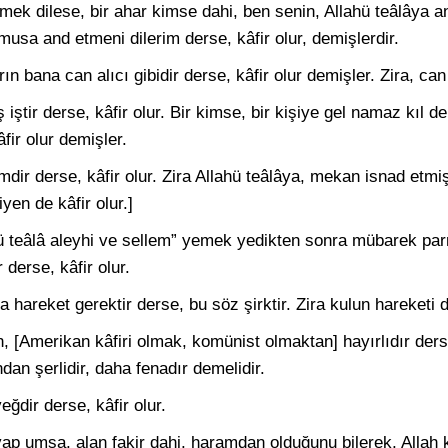
mek dilese, bir ahar kimse dahi, ben senin, Allahü teâlâya a
musa and etmeni dilerim derse, kâfir olur, demişlerdir.
ın bana can alıcı gibidir derse, kâfir olur demişler. Zira, can 
tir derse, kâfir olur. Bir kimse, bir kişiye gel namaz kıl d
fir olur demişler.
mdir derse, kâfir olur. Zira Allahü teâlâya, mekan isnad etmiş 
yen de kâfir olur.]
hü teâlâ aleyhi ve sellem” yemek yedikten sonra mübarek par
r derse, kâfir olur.
a hareket gerektir derse, bu söz şirktir. Zira kulun hareketi d
 [Amerikan kâfiri olmak, komünist olmaktan] hayırlıdır derse
dan şerlidir, daha fenadır demelidir.
ğdir derse, kâfir olur.
 umsa, alan fakir dahi, haramdan olduğunu bilerek, Allah k