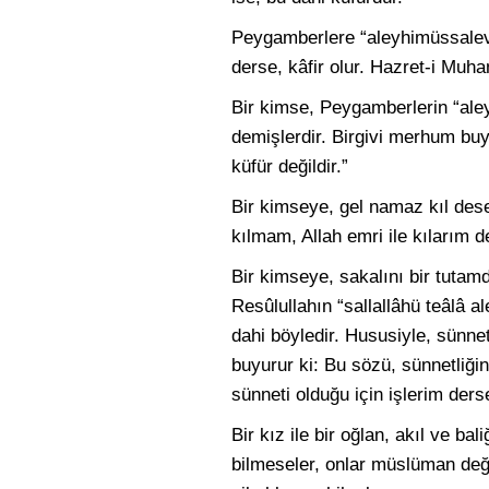
Peygamberlere “aleyhimüssalev
derse, kâfir olur. Hazret-i Mu
Bir kimse, Peygamberlerin “aley
demişlerdir. Birgivi merhum buy
küfür değildir.”
Bir kimseye, gel namaz kıl dese
kılmam, Allah emri ile kılarım d
Bir kimseye, sakalını bir tutam
Resûlullahın “sallallâhü teâlâ a
dahi böyledir. Hususiyle, sünne
buyurur ki: Bu sözü, sünnetliğin
sünneti olduğu için işlerim der
Bir kız ile bir oğlan, akıl ve ba
bilmeseler, onlar müslüman değil