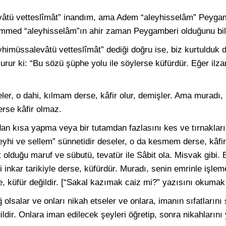
âtü vetteslîmât” inandım, ama Adem “aleyhisselâm” Peygam
hammed “aleyhisselâm”ın ahir zaman Peygamberi olduğunu bil
himüssalevâtü vetteslîmât” dediği doğru ise, biz kurtulduk de
urur ki: “Bu sözü şüphe yolu ile söylerse küfürdür. Eğer ilza
ler, o dahi, kılmam derse, kâfir olur, demişler. Ama muradı,
erse kâfir olmaz.
dan kısa yapma veya bir tutamdan fazlasını kes ve tırnakların
leyhi ve sellem” sünnetidir deseler, o da kesmem derse, kâfir
t olduğu maruf ve sübutü, tevatür ile Sâbit ola. Misvak gibi.
i inkar tarikiyle derse, küfürdür. Muradı, senin emrinle işle
se, küfür değildir. [“Sakal kazımak caiz mi?” yazısını okumak
liğ olsalar ve onları nikah etseler ve onlara, imanın sıfatlarını
dir. Onlara iman edilecek şeyleri öğretip, sonra nikahlarını 