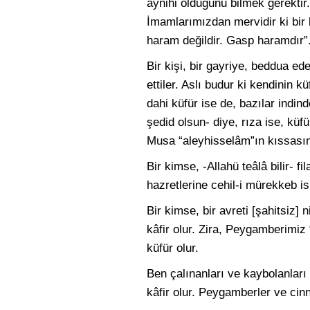
aynihi olduğunu bilmek gerektir.
İmamlarımızdan mervidir ki bir
haram değildir. Gasp haramdır”
Bir kişi, bir gayriye, beddua ede
ettiler. Aslı budur ki kendinin k
dahi küfür ise de, bazılar indin
şedid olsun- diye, rıza ise, küfü
Musa “aleyhisselâm”ın kıssasınd
Bir kimse, -Allahü teâlâ bilir- fi
hazretlerine cehil-i mürekkeb is
Bir kimse, bir avreti [şahitsiz] 
kâfir olur. Zira, Peygamberimiz 
küfür olur.
Ben çalınanları ve kaybolanları 
kâfir olur. Peygamberler ve cinni