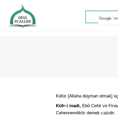
Küfür [Allaha düşman olmak] üç ne
Küfr-i inadi,
Ebû Cehil ve Firav
Cehennemliktir demek caizdir.