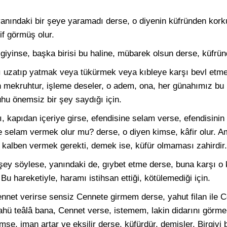
 yanındaki bir şeye yaramadı derse, o diyenin küfründen korkul
if görmüş olur.
 giyinse, başka birisi bu haline, mübarek olsun derse, küfrün
nı uzatıp yatmak veya tükürmek veya kıbleye karşı bevl etme
n mekruhtur, işleme deseler, o adem, ona, her günahımız bu 
hu önemsiz bir şey saydığı için.
ı, kapıdan içeriye girse, efendisine selam verse, efendisinin
ne selam vermek olur mu? derse, o diyen kimse, kâfir olur. 
 kalben vermek gerekti, demek ise, küfür olmaması zahirdir.
r şey söylese, yanındaki de, gıybet etme derse, buna karşı o
 Bu hareketiyle, haramı istihsan ettiği, kötülemediği için.
ennet verirse sensiz Cennete girmem derse, yahut filan ile 
hü teâlâ bana, Cennet verse, istemem, lakin didarını görmek
imse, iman artar ve eksilir derse, küfürdür, demişler. Birgivi 