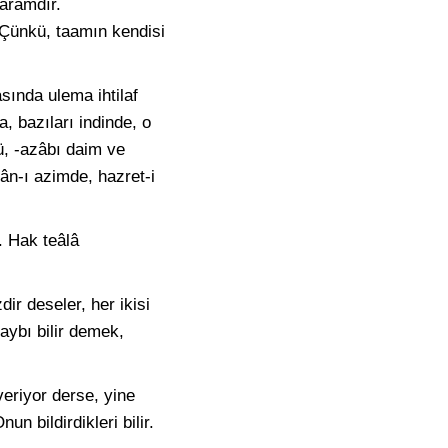
haramdır.
 Çünkü, taamın kendisi
asında ulema ihtilaf
a, bazıları indinde, o
rü, -azâbı daim ve
rân-ı azimde, hazret-i
r. Hak teâlâ
dir deseler, her ikisi
Gaybı bilir demek,
veriyor derse, yine
n bildirdikleri bilir.