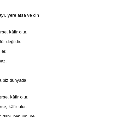
ayı, yere atsa ve din
e, kâfir olur.
ür değildir.
ler.
maz.
ma biz dünyada
rse, kâfir olur.
se, kâfir olur.
o dahi, ben ilmi ne