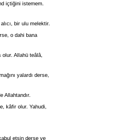
nd içtiğini istemem.
alıcı, bir ulu melektir.
erse, o dahi bana
olur. Allahü teâlâ,
mağını yalardı derse,
e Allahtandır.
, kâfir olur. Yahudi,
abul etsin derse ve