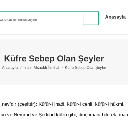
Anasayfa
Küfre Sebep Olan Şeyler
You are here:
Anasayfa
İzahlı Mızraklı İlmihal
Küfre Sebep Olan Şeyler
v’dir (çeşittir): Küfür-i inadi, küfür-i cehli, küfür-i hükmi.
un ve Nemrud ve Şeddad küfrü gibi, dini, imanı bilerek, in