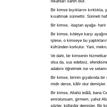
nikahları sahih olur.
Bir kimse bıyıklarını kırktıkta,
kısaltmak sünnettir. Sünneti haf
Bir kimse, -baştan ayağa- harir
Bir kimse, kıbleye karşı ayağı
işlese, o kimseye bu yaptıkları
küfründen korkulur. Yani, mekru
Ve dahi, bir kimsenin hizmetkar
olsa da, sus edebsiz, efendisi
adabını öğretmek ise ve selamı
Bir kimse, birinin gıyabında bi
midir derse, kâfir olur demişler.
Bir kimse, Allahü teâlâ, bana C
emrolunsam, girmem, yahut Alla
sözler, küfürdür demişler. Bir k