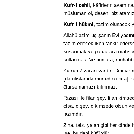
Küfr-i cehli,
kâfirlerin avamına,
müslüman ol, desen, biz atamız
Küfr-i hükmi,
tazim olunacak ye
Allahü azim-üş-şanın Evliyasını 
tazim edecek iken tahkir ederse
kuşanmak ve papazlara mahsus ola
kullanmak. Ve bunlara, muhabbe
Küfrün 7 zararı vardır: Dini ve 
[darülislamda mürted olunca] ö
ölürse namazı kılınmaz.
Rızası ile filan şey, filan kims
olsa, o şey, o kimsede olsun vey
lazımdır.
Zina, faiz, yalan gibi her dinde
ise, bu dahi küfürdür.