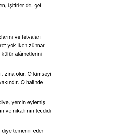
 işitirler de, gel
larını ve fetvaları
uret yok iken zünnar
 küfür alâmetlerini
i, zina olur. O kimseyi
akındır. O halinde
 diye, yemin eylemiş
ın ve nikahının tecdidi
m, diye temenni eder