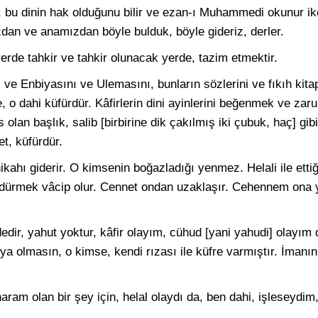
 bu dinin hak olduğunu bilir ve ezan-ı Muhammedi okunur iken,
dan ve anamızdan böyle bulduk, böyle gideriz, derler.
rde tahkir ve tahkir olunacak yerde, tazim etmektir.
ve Enbiyasını ve Ulemasını, bunların sözlerini ve fıkıh kitap
, o dahi küfürdür. Kâfirlerin dini ayinlerini beğenmek ve zar
n başlık, salib [birbirine dik çakılmış iki çubuk, haç] gibi
t, küfürdür.
nikahı giderir. O kimsenin boğazladığı yenmez. Helali ile ettiğ
ldürmek vâcip olur. Cennet ondan uzaklaşır. Cehennem ona y
ededir, yahut yoktur, kâfir olayım, cühud [yani yahudi] olayım
a olmasın, o kimse, kendi rızası ile küfre varmıştır. İmanın
 haram olan bir şey için, helal olaydı da, ben dahi, işleseydi