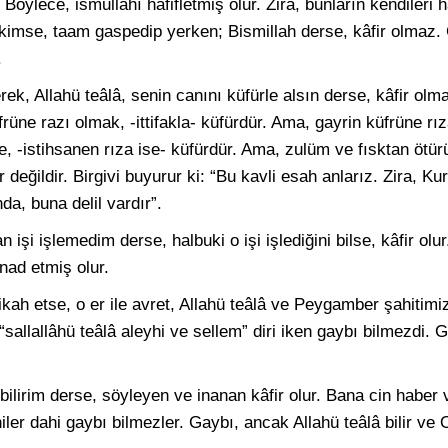
 Böylece, ismullahı hafifletmiş olur. Zira, bunların kendileri 
 kimse, taam gaspedip yerken; Bismillah derse, kâfir olmaz.
.
rek, Allahü teâlâ, senin canını küfürle alsın derse, kâfir olm
üfrüne razı olmak, -ittifakla- küfürdür. Ama, gayrin küfrüne rız
de, -istihsanen rıza ise- küfürdür. Ama, zulüm ve fısktan ötü
r değildir. Birgivi buyurur ki: “Bu kavli esah anlarız. Zira, Ku
a, buna delil vardır”.
lan işi işlemedim derse, halbuki o işi işlediğini bilse, kâfir olu
nad etmiş olur.
nikah etse, o er ile avret, Allahü teâlâ ve Peygamber şahitimiz
“sallallâhü teâlâ aleyhi ve sellem” diri iken gaybı bilmezdi. 
bilirim derse, söyleyen ve inanan kâfir olur. Bana cin haber 
ler dahi gaybı bilmezler. Gaybı, ancak Allahü teâlâ bilir ve Onu