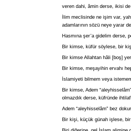
veren dahi, âmin derse, ikisi de 
İlim meclisinde ne işim var, yah
adamlarının sözü neye yarar der
Hasmına şer’a gidelim derse, po
Bir kimse, küfür söylese, bir kiş
Bir kimse Allahtan hâli [boş] ye
Bir kimse, meşayihin ervahı hep 
İslamiyeti bilmem veya istemem 
Bir kimse, Adem “aleyhisselâm”
olmazdık derse, küfründe ihtilaf
Adem “aleyhisselâm” bez dokurdu 
Bir kişi, küçük günah işlese, bi
Biri diğerine, gel İslam alimine