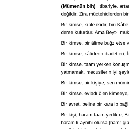
(Mümenün bih)
itibariyle, art
değildir. Zira müctehidlerden bi
Bir kimse, kıble ikidir, biri Kâb
derse küfürdür. Ama Beyt-i muka
Bir kimse, bir âlime buğz etse 
Bir kimse, kâfirlerin ibadetleri,
Bir kimse, taam yerken konuşmam
yatmamak, mecusilerin iyi şeyler
Bir kimse, bir kişiye, sen mümin
Bir kimse, evladı ölen kimseye, 
Bir avret, beline bir kara ip bağ
Bir kişi, haram taam yedikte, Bis
haram li-aynihi olursa [hamr gib