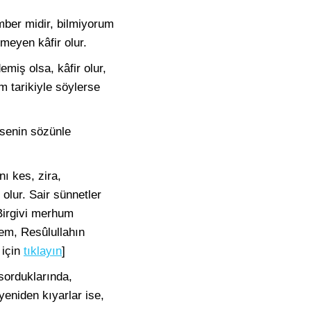
ber midir, bilmiyorum
meyen kâfir olur.
miş olsa, kâfir olur,
m tarikiyle söylerse
 senin sözünle
ı kes, zira,
 olur. Sair sünnetler
 Birgivi merhum
mem, Resûlullahın
 için
tıklayın
]
 sorduklarında,
yeniden kıyarlar ise,