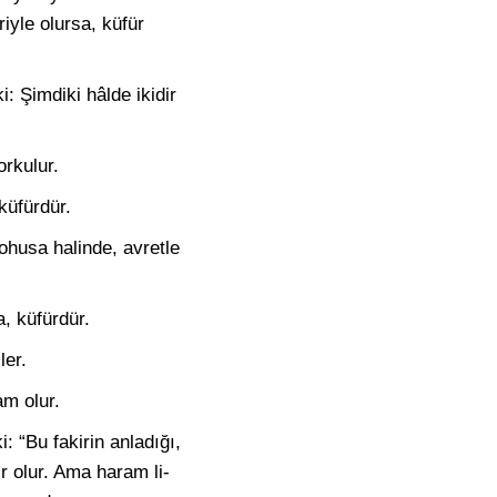
riyle olursa, küfür
i: Şimdiki hâlde ikidir
orkulur.
küfürdür.
ohusa halinde, avretle
a, küfürdür.
ler.
am olur.
i: “Bu fakirin anladığı,
ir olur. Ama haram li-