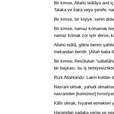
Bir kimse, Allahü teâlâya and iç
Talaka ve itaka veya şerefe, na
Bir kimse, bir kişiye, senin didar
Bir kimse, namaz kılmamak hoş iş
namaz kılmak zor iştir derse, kâ
Allahü teâlâ, gökte benim şahiti
mekandan beridir. [Allah baba di
Bir kimse; Resûlullah “sallallâ
bir başkası, bu iş terbiyesizlikti
Rızk Allahtandır. Lakin kuldan d
Nasrani olmak, yahudi olmaktan,
nasraniden [komünist] hıristiyan
Kâfir olmak, hıyanet etmekten ye
Haramdan sadaka verse ve sevap