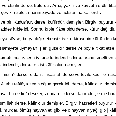
ar ve eksilir derse, küfürdür. Ama, yakin ve kuvvet-i sıdk itiba
r çok kimseler, imanın ziyade ve noksanına kaillerdir.
e ve biri Kudüs’tür, derse, küfürdür, demişler. Birgivi buyurur k
ddes kıble idi. Sonra, kıble Kâbe oldu derse, küfür değildir.
veya sövse, bu yaptığı sebepsiz ise, o kimsenin küfründen k
 İslamiyete uymayan işleri güzeldir derse ve böyle itikat etse 
ak mecusilerin iyi adetlerindendir derse, yahut adetli ve l
indendir, derse, o kişi kâfir olur, demişler.
 misin? derse, o dahi, inşaallah derse ve tevile kadir olmas
Allahü teâlâya senin oğlun gerek idi, derse, kâfir olur, demiş
lasa, bu nedir? deseler, zünnardır derse, kâfir olur, erine har
millah derse, kâfir olur demişler. Birgivi hazretleri buyurur k
i, murdar, ölmüş hayvan eti gibi ve o hayvanın yağı gibi] kâf