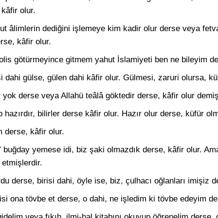
kâfir olur.
ut âlimlerin dediğini işlemeye kim kadir olur derse veya fetv
se, kâfir olur.
lis götürmeyince gitmem yahut İslamiyeti ben ne bileyim ders
i dahi gülse, gülen dahi kâfir olur. Gülmesi, zaruri olursa, küf
r yok derse veya Allahü teâlâ göktedir derse, kâfir olur demiş
hazırdır, bilirler derse kâfir olur. Hazır olur derse, küfür ol
derse, kâfir olur.
 buğday yemese idi, biz şaki olmazdık derse, kâfir olur. A
 etmişlerdir.
derse, birisi dahi, öyle ise, biz, çulhacı oğlanları imişiz de
risi ona tövbe et derse, o dahi, ne işledim ki tövbe edeyim der
 gidelim veya fıkıh, ilmi-hal kitabını okuyup öğrenelim derse, 